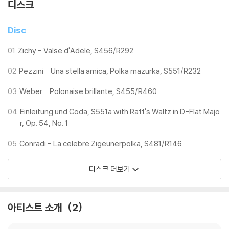
디스크
Disc
01
Zichy - Valse d'Adele, S456/R292
02
Pezzini - Una stella amica, Polka mazurka, S551/R232
03
Weber - Polonaise brillante, S455/R460
04
Einleitung und Coda, S551a with Raff's Waltz in D-Flat Majo
r, Op. 54, No. 1
05
Conradi - La celebre Zigeunerpolka, S481/R146
디스크 더보기
아티스트 소개
2