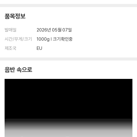
품목정보
발매일
2026년 05월 07일
시간/무게/크기
1000g | 크기확인중
제조국
EU
음반 속으로