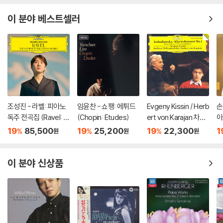
이 분야 베스트셀러
조성진 - 라벨: 피아노
임윤찬 - 쇼팽: 에튀드
Evgeny Kissin / Herb
손
독주 전곡집 (Ravel: T
(Chopin: Etudes)
ert von Karajan 차이
아
he Complete Solo Pi
코프스키: 피아노 협주
za
19
85,500
19
25,200
19
22,300
1
%
%
%
원
원
원
ano Works) [3LP]
곡 1번 / 스크리아빈: 소
o
품, 에튀드 - 에프게니
키신, 카라얀 (Tchaiko
이 분야 신상품
vsky: Piano Concert
o No.1)