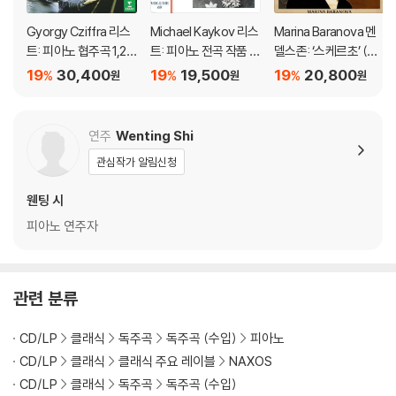
Gyorgy Cziffra 리스
Michael Kaykov 리스
Marina Baranova 멘
트: 피아노 협주곡 1,2번
트: 피아노 전곡 작품 6
델스존: ‘스케르초’ (라
(Liszt: Piano Concer
9집 (Liszt: Complet
흐마니노프-바라노바
19
30,400
19
19,500
19
20,800
%
%
%
원
원
원
tos Nos.1 & 2) [UHQ
e Piano Music Vol. 6
편곡) (Mendelssoh
CD]
9)
n: Scherzo)
연주
Wenting Shi
관심작가 알림신청
웬팅 시
피아노 연주자
관련 분류
CD/LP
클래식
독주곡
독주곡 (수입)
피아노
CD/LP
클래식
클래식 주요 레이블
NAXOS
CD/LP
클래식
독주곡
독주곡 (수입)