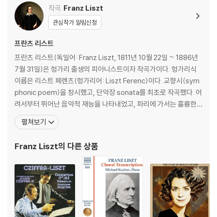
작곡
Franz Liszt
관심작가 알림신청
프란츠 리스트
프란츠 리스트(독일어: Franz Liszt, 1811년 10월 22일 ~ 1886년
7월 31일)은 헝가리 출생의 피아니스트이자 작곡가이다. 헝가리식
이름은 리스트 페렌츠(헝가리어: Liszt Ferenc)이다. 교향시(sym
phonic poem)을 창시했고, 단악장 sonata를 최초로 작곡했다. 어
려서부터 뛰어난 음악적 재능을 나타내었고, 파리에 가서는 훌륭한
연주가로 인정받아 "피아노의 왕"이라 불리었으며, 이 별칭은 오늘날
펼쳐보기
까지도 리스트를 의미하는 명칭으로 자리잡았다. 뛰어난 기교로 유럽
에 명성을 떨쳤고, 지금도 역사상 가장 위대한 피아니스트로 추앙받
Franz Liszt
의 다른 상품
고 있다. 하지만 정작