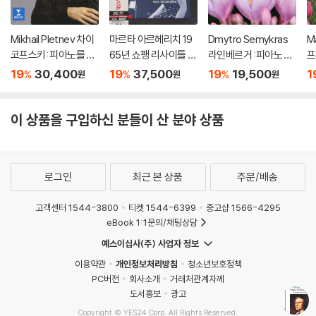
Mikhail Pletnev 차이
마르타 아르헤리치 19
Dmytro Semykras
M
코프스키: 피아노를 위
65년 쇼팽 리사이틀 녹
라인베르거 :피아노 작
프
한 6개의 소품과 사계
음 (Martha Argerich
품 (Rheinberger: Pia
(
19
30,400
19
37,500
19
19,500
1
%
%
%
원
원
원
(Tchaikovsky: The
- The Legendary 19
no Works - Romanti
rk
Seasons, 6 Pieces
65 Chopin Recordin
c Piano Vol. 10)
o 
Op.21) [HQCD]
g) [SACD Hybrid]
이 상품을 구입하신 분들이 산 분야 상품
로그인
최근 본 상품
주문/배송
고객센터 1544-3800
티켓 1544-6399
중고샵 1566-4295
eBook 1:1문의/채팅상담
예스이십사(주) 사업자 정보
이용약관
개인정보처리방침
청소년보호정책
PC버전
회사소개
거래처관계자께
도서홍보
광고
Copyright © YES24 Corp. All Rights Reserved.