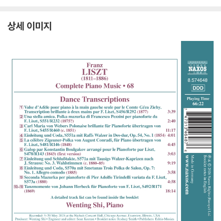
e Piano Music Vol. 6
e Piano Music Vol. 6
no Music Vol. 68)
t:
9)
7)
상세 이미지