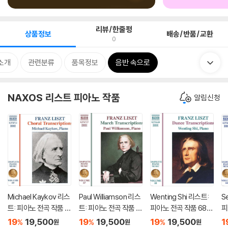
리뷰/한줄평
상품정보
배송/반품/교환
0
소개
관련분류
품목정보
음반 속으로
NAXOS 리스트 피아노 작품
알림신청
Michael Kaykov 리스
Paul Williamson 리스
Wenting Shi 리스트:
S
트: 피아노 전곡 작품 6
트: 피아노 전곡 작품 6
피아노 전곡 작품 68집
피
9집 (Liszt: Complet
7집 (Liszt: Complet
(Liszt: Complete Pia
-
19
19,500
19
19,500
19
19,500
1
%
%
%
원
원
원