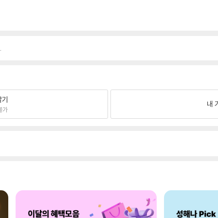
.
팔기
내 
불가