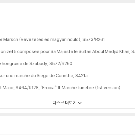
her Marsch (Bevezetes es magyar indulo), S573/R261
onizetti composee pour Sa Majeste le Sultan Abdul Medjid Khan, 
e hongroise de Szabady, S572/R260
s sur une marche du Siege de Corinthe, S421a
Major, S464/R128, "Eroica": II. Marche funebre (1st version)
디스크 더보기