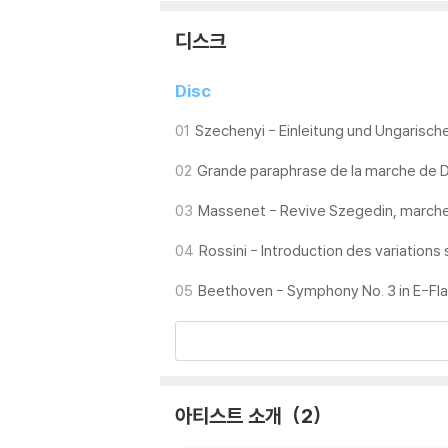
디스크
Disc
01
Szechenyi - Einleitung und Ungarisc
02
Grande paraphrase de la marche de D
03
Massenet - Revive Szegedin, march
04
Rossini - Introduction des variation
05
Beethoven - Symphony No. 3 in E-Flat 
아티스트 소개
2