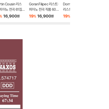
tin Cousin 리스
Goran Filipec 리스트:
Domonkos Csabay
Dominic
 피아노 전곡 61집
피아노 전곡 작품 60집
리스트: 피아노 전곡 작
트: 피아
페라 편곡집] (Lisz
[슈베르트 가곡 편곡 작
품 58집 (Liszt: Com
9집 - 
16,900
19
16,900
19
16,900
19
1
%
%
%
%
원
원
원
Piano Music 61)
품 3집] (Liszt: Schub
plete Piano Music V
곡 (Lisz
ert Song Transcripti
ol. 58)
ranscrip
ons, Vol. 3)