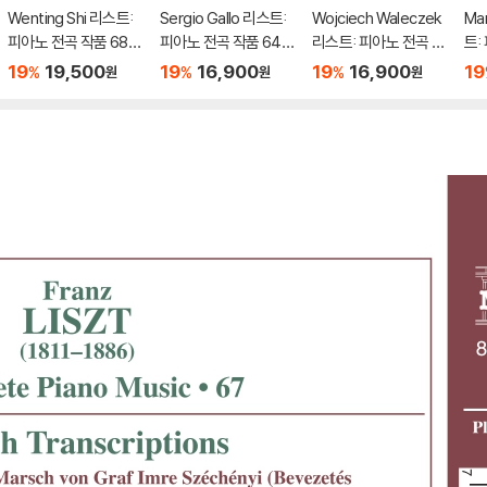
Wenting Shi 리스트:
Sergio Gallo 리스트:
Wojciech Waleczek
Mar
피아노 전곡 작품 68집
피아노 전곡 작품 64집
리스트: 피아노 전곡 6
트:
(Liszt: Complete Pia
- 낭만적 환상곡 (Lisz
3집 (Liszt: Piano Mu
[오
19
19,500
19
16,900
19
16,900
19
%
%
%
원
원
원
no Music Vol. 68)
t: Piano Music 64)
sic 63)
t: 