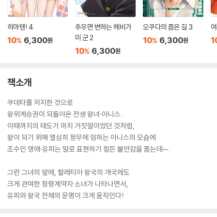
히마텐! 4
추우면 변하는 헤비가
오쿠다의 좁은 길 3
여
미 군 2
10
6,300
10
6,300
1
%
%
원
원
10
6,300
%
원
책소개
쿠데타를 저지한 것으로
왕위계승권이 되돌아온 전생 왕녀·아니스.
이때까지의 태도가 마치 거짓말이었던 것처럼,
왕이 되기 위해 열심히 정무에 임하는 아니스의 모습에
조수인 영애·유피는 말로 표현하기 힘든 불안감을 품는데─.
그런 그녀의 앞에, 팔레티아 왕국의 개국에도
크게 관여한 정령계약자 소녀가 나타나면서,
유피와 왕국 전체의 운명이 크게 움직인다!