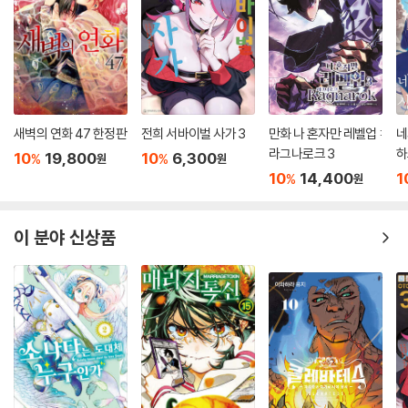
새벽의 연화 47 한정판
전희 서바이벌 사가 3
만화 나 혼자만 레벨업 :
네
라그나로크 3
하
10
19,800
10
6,300
%
%
원
원
10
14,400
1
%
원
이 분야 신상품