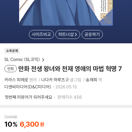
사이즈비교
파트너샵
공유하기
소득공제
SL Comic (SL코믹)
만화 전생 왕녀와 천재 영애의 마법 혁명 7
만화
카라스 피에로
원저
나다카 하루츠구
글그림
송재희
역
디앤씨미디어(D&C미디어)
2026.05.15.
첫번째 리뷰어가 되어주세요
판매지수
456
7,000
원
10
6,300