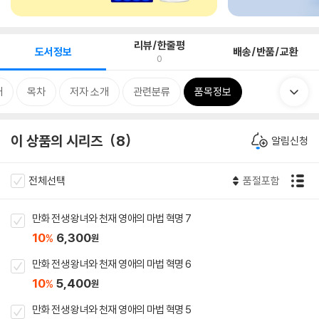
리뷰/한줄평
도서정보
배송/반품/교환
0
개
목차
저자 소개
관련분류
품목정보
이 상품의 시리즈
8
알림신청
전체선택
품절포함
만화 전생 왕녀와 천재 영애의 마법 혁명 7
10
6,300
%
원
만화 전생 왕녀와 천재 영애의 마법 혁명 6
10
5,400
%
원
만화 전생 왕녀와 천재 영애의 마법 혁명 5