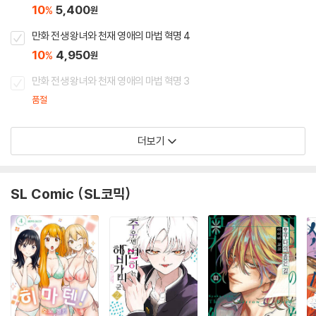
10
5,400
%
원
만화 전생 왕녀와 천재 영애의 마법 혁명 4
10
4,950
%
원
만화 전생 왕녀와 천재 영애의 마법 혁명 3
품절
더보기
SL Comic (SL코믹)