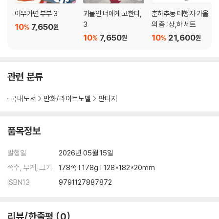
여우가면 부부 3
괴물인 너에게 고한다,
춘하추동 대행자 가을
3
의 춤 : 상,하 세트
10
7,650
%
원
10
7,650
10
21,600
%
%
원
원
관련 분류
국내도서
만화/라이트노벨
판타지
품목정보
발행일
2026년 05월 15일
쪽수, 무게, 크기
178쪽 | 178g | 128*182*20mm
ISBN13
9791127887872
리뷰/한줄평
0