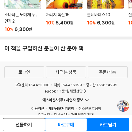
소나타는 도대체 누구
매리지 톡신 15
클레바테스 10
전
인가 2
10
5,400
10
6,300
1
%
%
원
원
10
6,300
%
원
이 책을 구입하신 분들이 산 분야 책
로그인
최근 본 상품
주문/배송
고객센터 1544-3800
티켓 1544-6399
중고샵 1566-4295
eBook 1:1문의/채팅상담
예스이십사(주) 사업자 정보
이용약관
개인정보처리방침
청소년보호정책
PC버전
회사소개
거래처관계자께
도서홍보
광고
선물하기
바로구매
카트담기
Copyright © YES24 Corp. All Rights Reserved.