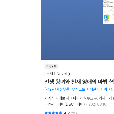
소득공제
L노벨 L Novel
전생 왕녀와 천재 영애의 마법 혁명
전2권/한정부록 : 무지노트 + 책갈피 + 아크릴
카라스 피에로
저
나다카 하루츠구
키사라기 
디앤씨미디어(D&C미디어)
2021.08.10.
9.7
21