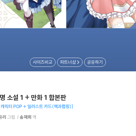
사이즈비교
파트너샵
공유하기
 소설 1 + 만화 1 합본판
 캐릭터 POP + 일러스트 카드(책과랩핑)
유리
그림
송재희
역