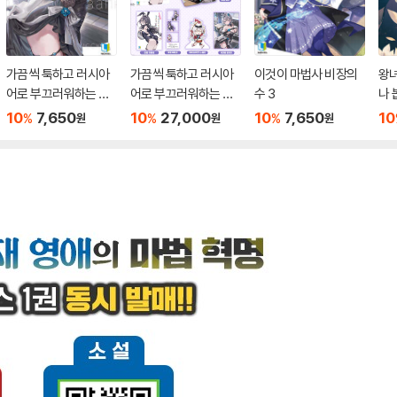
가끔씩 툭하고 러시아
가끔씩 툭하고 러시아
이것이 마법사 비장의
왕녀
어로 부끄러워하는 옆
어로 부끄러워하는 옆
수 3
나 
자리의 아랴 양 11
자리의 아랴 양 11 특별
10
7,650
10
27,000
10
7,650
10
%
%
%
원
원
원
판