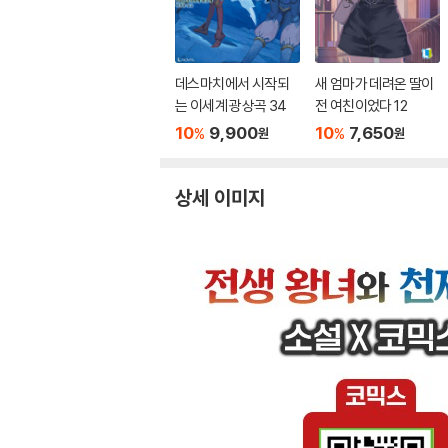
데스마치에서 시작되
새 엄마가 데려온 딸이
는 이세계 광상곡 34
전 여친이었다 12
10
9,900
10
7,650
%
%
원
원
상세 이미지