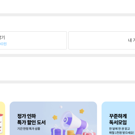
팔기
내 
00원