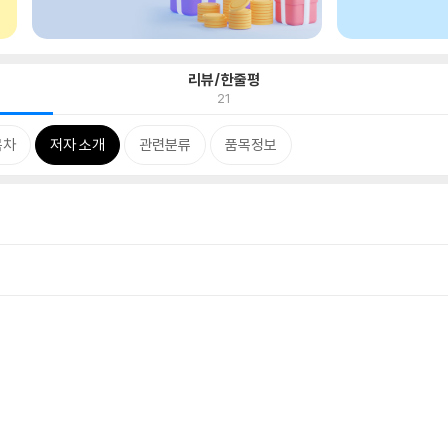
리뷰/한줄평
21
목차
저자 소개
관련분류
품목정보