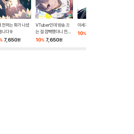
 전하는 화가 나셨
VTuber인데 방송 끄
이세계 치트 마술사 10
의매생활 
봅니다 9
는 걸 깜빡했더니 전설
10
7,650
10
7
%
%
원
이 되어있었다 10
7,650
10
7,650
%
%
원
원