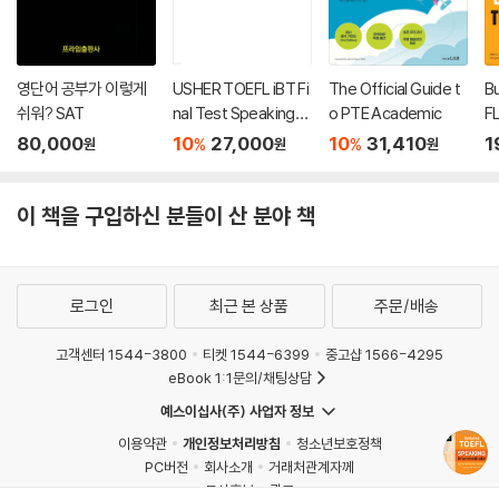
영단어 공부가 이렇게
USHER TOEFL iBT Fi
The Official Guide t
Bu
쉬워? SAT
nal Test Speaking
o PTE Academic
FL
(어셔 토플 파이널 테스
80,000
10
27,000
10
31,410
1
%
%
원
원
원
트 스피킹)
이 책을 구입하신 분들이 산 분야 책
로그인
최근 본 상품
주문/배송
고객센터 1544-3800
티켓 1544-6399
중고샵 1566-4295
eBook 1:1문의/채팅상담
예스이십사(주) 사업자 정보
이용약관
개인정보처리방침
청소년보호정책
PC버전
회사소개
거래처관계자께
도서홍보
광고