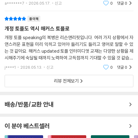
a*******7
2026.05.17.
신고
0
댓글
0
을 교정할 수 있습니다.
[토플 고득점을 위한 해커스만의 추가 학습 콘텐츠]
종이책
개정 토플도 역시 해커스 토플로
1. 해커스인강(HackersIngang.com)
개정 토플 speaking의 복병은 리슨앤리핏입니다. 여러 가지 상황에서 자
1) 본 교재 인강
연스러운 표현을 미리 익히고 있어야 들리기도 들리고 영어로 말할 수 있
2) 교재 MP3
는 것 같아요. 해커스 updated 토플 인터미디엇 교재는 다양한 상황을 제
3) iBT 스피킹 실전모의고사
시해주기에 숙달될 때까지 노력하여 고득점까지 기대할 수 있을 것 같습니
4) 말하기 연습 프로그램
다!
j****1
2026.05.13.
신고
0
댓글
0
2. 고우해커스(goHackers.com)
리뷰 전체보기
1) 토플 보카 외우기
2) 토플 스피킹/라이팅 첨삭 게시판
3) 토플 공부전략 강의
배송/반품/교환 안내
4) 토플 자료 및 유학 정보
이 분야 베스트셀러