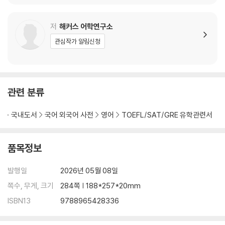
L Intermediate)
L READING Interme
EFL WRITING Interm
diate)
ediate)
저
해커스 어학연구소
관심작가 알림신청
관련 분류
국내도서
국어 외국어 사전
영어
TOEFL/SAT/GRE 유학관련서
품목정보
발행일
2026년 05월 08일
쪽수, 무게, 크기
284쪽 | 188*257*20mm
ISBN13
9788965428336