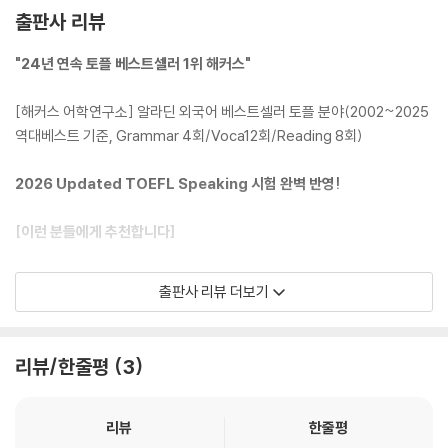
출판사 리뷰
"24년 연속 토플 베스트셀러 1위 해커스"
[해커스 어학연구소] 알라딘 외국어 베스트셀러 토플 분야(2002~2025
역대베스트 기준, Grammar 4회/Voca12회/Reading 8회)
2026 Updated TOEFL Speaking 시험 완벽 반영!
[이런 분들에게 추천합니다]
1. Updated TOEFL Speaking 최신 경향이 완벽하게 반영된 교재로 시
출판사 리뷰 더보기
험을 준비하고자 하는 분들
2. Updated TOEFL Speaking을 20일 만에 끝내고 중급에서 상급으로
도약하고 싶은 분들
리뷰/한줄평
3
3. Updated TOEFL Speaking 고득점을 위한 완벽한 전략을 학습하고
싶은 분들
리뷰
한줄평
[해커스 교재만의 특장점]