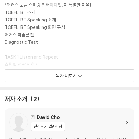
『해커스 토플 스피킹 인터미디엇』이 특별한 이유!
TOEFL iBT 소개
TOEFL iBT Speaking 소개
TOEFL iBT Speaking 화면 구성
해커스 학습플랜
Diagnostic Test
TASK 1 Listen and Repeat
스텝별 전략 익히기
Chapter 01 교육 시설
목차 더보기
Chapter 02 문화 및 여가 시설
Chapter 03 공공 및 편의 시설
Task Test
저자 소개
2
TASK 2 Take an Interview
스텝별 전략 익히기
저
David Cho
Chapter 01 교육
관심작가 알림신청
Chapter 02 진로
Chapter 03 건강과 일상