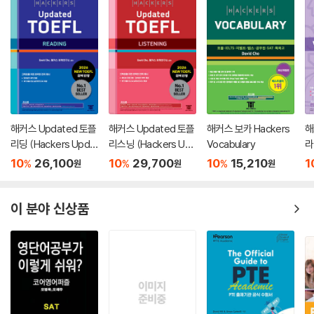
해커스 Updated 토플
해커스 Updated 토플
해커스 보카 Hackers
해
리딩 (Hackers Upda
리스닝 (Hackers Up
Vocabulary
라
ted TOEFL READIN
dated TOEFL LISTE
r
10
26,100
10
29,700
10
15,210
1
%
%
%
원
원
원
G)
NING)
W
이 분야 신상품