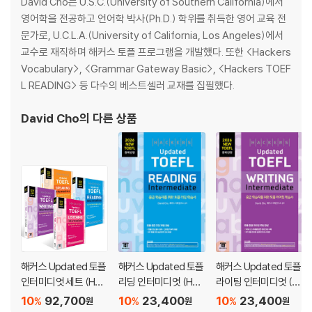
David Cho는 U.S.C.(University of Southern California)에서
Chapter 04 환경과 기술
영어학을 전공하고 언어학 박사(Ph.D.) 학위를 취득한 영어 교육 전
Chapter 05 문화와 라이프스타일
문가로, U.C.L.A.(University of California, Los Angeles)에서
Task Test
교수로 재직하며 해커스 토플 프로그램을 개발했다. 또한 <Hackers
Vocabulary>, <Grammar Gateway Basic>, <Hackers TOEF
Actual Test 1
L READING> 등 다수의 베스트셀러 교재를 집필했다.
Actual Test 2
David Cho
의 다른 상품
모범 답변·스크립트·해석 [책 속의 책]
해커스 Updated 토플
해커스 Updated 토플
해커스 Updated 토플
인터미디엇 세트 (Hac
리딩 인터미디엇 (Hac
라이팅 인터미디엇 (H
kers Updated TOEF
kers Updated TOEF
ackers Updated TO
10
92,700
10
23,400
10
23,400
%
%
%
원
원
원