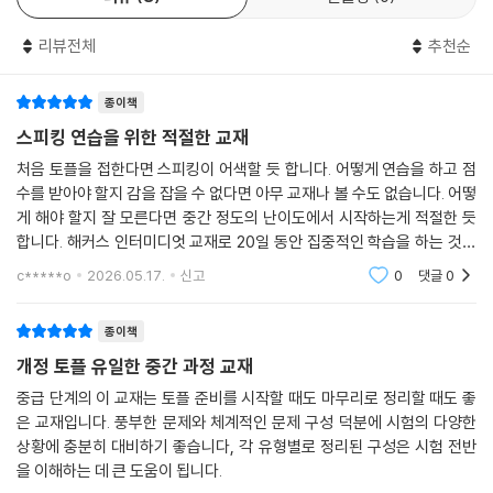
3. [브레인스토밍 예시+모범 답변+스크립트+해석+어휘]를 포함한 상
세한 정확한 문제 이해와 실력 향상!
리뷰전체
추천순
1) 모든 문제에 대해 수록된 ‘브레인스토밍 예시'를 통해 효율적으로 답변
하는 방법을 익힐 수 있습니다.
종이책
2) 논리적인 ‘모범 답변’을 통해 학습자가 스스로 답변을 보완 및 개선할 수
스피킹 연습을 위한 적절한 교재
있습니다.
3) 해석, 스크립트, 어휘를 통해 정확한 문장 구조 이해부터 어휘력 향상까
처음 토플을 접한다면 스피킹이 어색할 듯 합니다. 어떻게 연습을 하고 점
지 가능합니다.
수를 받아야 할지 감을 잡을 수 없다면 아무 교재나 볼 수도 없습니다. 어떻
게 해야 할지 잘 모른다면 중간 정도의 난이도에서 시작하는게 적절한 듯
4) ‘해설집’은 별책으로 구성되어, 더욱 편리하게 학습할 수 있습니다.
합니다. 해커스 인터미디엇 교재로 20일 동안 집중적인 학습을 하는 것을
추천합니다. 실력이 오르면서 앞으로의 학습 전략도 정할 수 있을 것입니
4. 전략적인 학습 장치를 통해 체계적으로 학습!
c*****o
2026.05.17.
신고
0
댓글
0
다.
1) 실제 토플 시험 난이도로 구성된 ‘Diagnostic Test(진단고사)’로 자신
의 실력을 파악하고, 결과에 따라 ‘20일/30일 학습플랜’ 중 자신에게 맞는
종이책
학습플랜을 선택하여 효율적인 학습이 가능합니다.
개정 토플 유일한 중간 과정 교재
2) 교재에 수록된 ‘Actual Test(실전모의고사) 2회분’을 실제 시험과 동
중급 단계의 이 교재는 토플 준비를 시작할 때도 마무리로 정리할 때도 좋
일한 환경에서 풀어볼 수 있는 ‘iBT 실전모의고사 프로그램’을 통해, 실제
은 교재입니다. 풍부한 문제와 체계적인 문제 구성 덕분에 시험의 다양한
시험 환경에 익숙해지는 훈련을 할 수 있습니다.
상황에 충분히 대비하기 좋습니다, 각 유형별로 정리된 구성은 시험 전반
3) ‘말하기 연습 프로그램’을 통해 교재에 수록된 핵심 문장을 듣고 따라 말
을 이해하는 데 큰 도움이 됩니다.
하며, 자신의 음성을 원어민 음성과 비교해 약점을 보완하고 발음과 억양