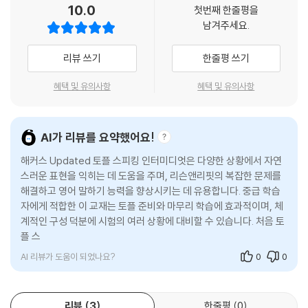
10.0
첫번째 한줄평을
남겨주세요.
1. 2026 Updated TOEFL Speaking 시험 완벽 반영!
Updated TOEFL Speaking의 시험 변경사항과 새로운 문제 유형을 철
리뷰 쓰기
한줄평 쓰기
저히 분석 및 반영하여, 최신 시험 경향에 완벽하게 대비할 수 있습니다.
혜택 및 유의사항
혜택 및 유의사항
2. 전략부터 실전까지, 토플 중급 스피킹을 20일 만에 완성!
1) 답안 작성 능력 향상
- 최신 시험 경향과 TASK별 요구 사항을 반영한 ‘스텝별 문제풀이 전
AI가 리뷰를 요약했어요!
략’을 학습하여 실제 시험에서 바로 활용할 수 있는 답안 작성 전략을 체계
해커스 Updated 토플 스피킹 인터미디엇은 다양한 상황에서 자연
적으로 익힐 수 있습니다.
스러운 표현을 익히는 데 도움을 주며, 리슨앤리핏의 복잡한 문제를
- 빈출 주제별 답변 아이디어와 표현을 학습하고, ‘Hackers Test(실전
해결하고 영어 말하기 능력을 향상시키는 데 유용합니다. 중급 학습
문제)’와 ‘Task Test’를 통해 답안 작성 능력을 효과적으로 강화할 수 있
자에게 적합한 이 교재는 토플 준비와 마무리 학습에 효과적이며, 체
습니다.
계적인 구성 덕분에 시험의 여러 상황에 대비할 수 있습니다. 처음 토
플 스피킹을 접하는 학습자에게 적절한 중간 난이도
2) 실전 감각 향상
AI 리뷰가 도움이 되었나요?
0
0
실제 시험과 동일한 구성 및 난이도의 ‘Actual Test(실전모의고사)’를 통
해 실전 감각을 극대화하고 학습을 효과적으로 마무리할 수 있습니다.
리뷰
3
한줄평
0