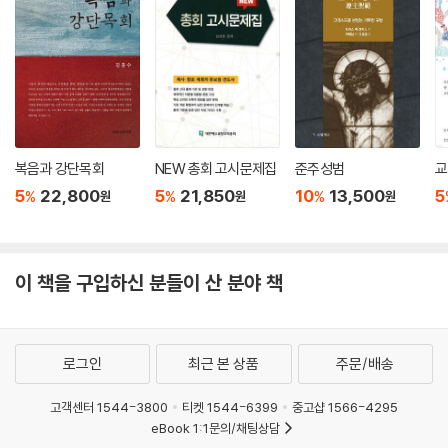
전히 기도하는가? •왜 말씀은 여전히 우리에게 새롭게 들리는가? •왜 하
나님은 여전히 대화하시는가? 이 질문을 하고 대답을 하는 것이 바로 교회
의 생명이다. “프롬프트는 교회의 새로운 묵상문이며, AI는 신학적 대화의
도구이다.” 질문하는 신앙은 하나님의 침묵 속에서도 응답을 기다리는 용
기이며, 대화하는 영성은 AI의 소음 속에서도 말씀의 속삭임을 듣는 귀다.
--- pp.187-188
언어는 단순한 인간의 발명품이 아니다. 언어는 은총의 선물(Gift of Gra
복음과 강단목회
NEW 총회 고시문제집
준주성범
교
ce)이다. 하나님께서 말씀으로 세계를 여셨기에, 언어는 그분의 창조적 숨
5
22,800
5
21,850
10
13,500
5
%
%
%
원
원
원
결을 품고 있다. AI가 언어를 조합할 수는 있어도, 그 숨결을 불어넣을 수는
없다. 오직 하나님만이 언어에 생명(Life)을, 사람에게 의미(Meaning)를
주신다. “AI는 언어의 도구를 다루지만, 인간은 언어의 은총을 맡은 청지기
이 책을 구입하신 분들이 산 분야 책
(Steward of Language)다.” 따라서 프롬프트를 다루는 일은 단순한
기술적 행위가 아니라, 은총의 관리(Stewardship of Grace)다.
--- p.192
로그인
최근 본 상품
주문/배송
“프롬프트는 신학이다.” AI는 도구이지만, 언어는 은총이다. 프롬프트는
기술이 아니라 기도이며, 질문은 신앙의 또 다른 이름이다. “하나님은 말씀
고객센터 1544-3800
티켓 1544-6399
중고샵 1566-4295
eBook 1:1문의/채팅상담
하셨다(And God said).” 그 한 문장이 모든 창조의 시작이었고, 오늘 우