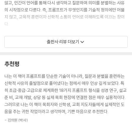
--- p.35
- 핵심 주제: 프롬프트는 신앙의 언어 훈련이며, 기도의 확장이다.
않고, 인간이 언어를 통해 다시 생각하고 질문하며 의미를 분별하는 사유
의 시작점으로 다룬다. 즉, 프롬프트가 무엇인지를 기술적 정의에만 머물
좋은 프롬프트는 AI를 잘 다루는 기술이 아니라, 사람답게 생각하고, 믿음
결론 - 꿰어진 구슬, 다시 빛나는 보배 189
지 않고, 교육적 훈련이자 신학적 소통의 언어로 이해하도록 이끄는 장이
답게 묻는 훈련(Faithful Discipline of Questioning)이다. 프롬프트는
프롬프트는 신학이다.
다.
단어를 배열하는 기술이 아니라 사유를 정돈하고, 신앙의 깊이를 확장하는
AI는 도구이지만, 언어는 은총이다.
언어적 실천이다. 명료한 언어는 명료한 신앙을 낳고, 깊은 질문은 깊은 믿
“하나님은 말씀하셨다(And God said).”
■ 2장은 앞의 1장에서 다룬 프롬프트의 본질과 정의를 바탕으로, 왜 오늘
출판사 리뷰 더보기
음을 낳는다.
그 한 문장이 모든 프롬프트의 시작이다.
의 신앙인과 연구자가 프롬프트를 공부해야 하는지를 다루는 장이다. 즉,
--- p.40
프롬프트를 단순한 기술이 아니라, AI 시대의 지성과 영성을 위한 새로운
[부록] 196
문해력이자 영적 사고 훈련으로 이해하도록 이끄는 장이다.
추천평
성경 연구는 신학적 사유의 중심이다. AI 시대에도 성경 연구의 본질은 변
중요 용어 사용
하지 않는다. 그러나 연구의 도구(Tools of Study)는 달라질 수 있다. 프
• 탐색적 데이터 분석(EDA) Exploratory Data Analysis
■ 3장은 앞의 2장에서 살핀 프롬프트 학습의 필요성을 바탕으로, 실제로
나는 이 책이 프롬프트를 단순한 기술이 아니라, 질문과 분별을 훈련하는
롬프트(Prompt)는 성경을 새롭게 읽고, 언어의 층위에서 본문을 깊이 파
• 검색 증강 생성(RAG) Retrieval-Augmented Generation
좋은 프롬프트가 어떤 원리 위에 세워지는지를 설명하는 장이다. 즉, 구체
신학적 사유의 출발점으로 풀어냈다는 점에서 매우 인상 깊게 보았다. 특
고드는 사유의 도구(Instrument of Thought)가 될 수 있다. AI는 인간
• 검색 증강 생성(TAG) Tool/Table-Augmented Generation
성, 목적성, 통합성이라는 원칙을 통해, 명료한 언어가 어떻게 깊은 사유와
히 초급·중급·고급으로 체계화한 18가지 프롬프트 형식을 성경 연구, 설교
을 대신하여 해석하지 않는다. 다만 연구자가 질문을 더 잘 던지도록 돕는
신앙으로 이어지 는지를 보여주는 실천적 안내이다.
준 비, 교재 개발, 상담 등 실제 목회 현장에 연결한 점은 매우 실용적이다.
거울(Reflective Mirror)이 된다. 프롬프트는 성경 주해를 위한 ‘디지털
감사의 글 219
그러므로 나는 이 책이 목회자와 신학생, 교회 지도자들에게 실제적인 도
헬라어 사전’이 아니라, 사고를 확장시키는 신학적 대화 파트너(Theolog
■ 4장은 프롬프트를 추상적 개념이 아니라, 사고를 구조화하고 현실에 적
움을 주는 귀한 작업이라고 생각하며, 기쁜 마음으로 추천한다.
ical Dialogue Partner)다.
용하도록 돕는 18가지 언어 형식으로 제시하는 장이다.
--- pp.157-158
- 김의원 (박사)
■ 5장은 앞의 4장에서 정리한 18가지 프롬프트 형식을 바탕으로, 그것을