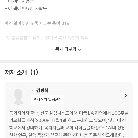
- 이 책의 사용법
- 이 책이 필요한 사람들
미리 알아두면 도움이 되는 용어 018
1부 프롬프트의 본질 - 언어를 통한 사유의 회복
목차 더보기
1장 프롬프트란 무엇인가 025
- 기술적, 기능적, 교육적, 언어학적, 신학적 관점에서의 정의
- 프롬프트는 입력이 아니라 사유의 시작점이다.
저자 소개
1
- 핵심 주제: 프롬프트는 인간의 언어와 하나님의 언약적 소통을 잇는 통
로
저
김병학
2장 왜 프롬프트를 공부해야 하는가 031
관심작가 알림신청
- AI 시대의 사고력 위기
- 정보와 지혜의 차이
목회자이자 교수, 신문 칼럼니스트이다. 미국 LA 지역에서 LCC주님
- 신앙인은 ‘생각하는 자’, ‘묻는 자’, ‘대화하는 자’
의교회를 개척(2006년 11월 1일)하고 목회하고 있으며, 몇 군데 신
- 핵심 주제: 프롬프트는 기술이 아니라 ‘영적 사고 훈련’이다.
학교에서 강의하며, 목회자들과 교회 리더들을 대상으로 AI와 성경·
신학 연구, 말씀 묵상과 설교에 관한 세미나를 꾸준히 인도해 왔다. 그