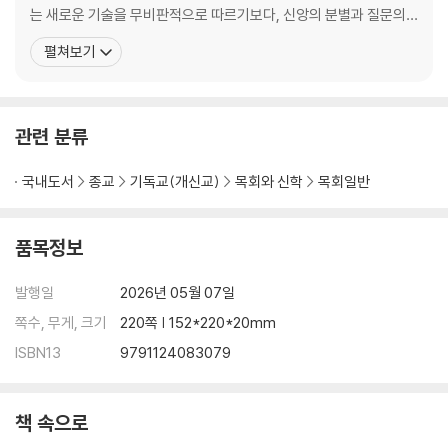
3장 좋은 프롬프트의 원칙들 036
는 새로운 기술을 무비판적으로 따르기보다, 신앙의 분별과 질문의
- 초급 · 중급 · 고급 원칙 구조(구체성 → 목적성 → 통합성)
깊이를 먼저 세우는 일을 더 중요하게 여긴다. 이 책은 그가 현장에서
펼쳐보기
- 좋은 질문은 이미 절반의 대답이다.
검증해 온 강의와 실습, 그리고 목회와 연구의 고민이 함께 쌓여 나온
- 핵심 주제: 명료한 언어가 깊은 신앙을 낳는다.
결과물이다. AI를 더 빨리 쓰게 만드는 책이 아니라, 더 바르게 쓰게
만드는 책이다. 가족으로는, 기도하
2부 프롬프트의 실천 - 사고를 현실로 꿰는 기술
관련 분류
4장 18가지 프롬프트 형식 045
국내도서
종교
기독교(개신교)
목회와 신학
목회일반
-지시(Instruction)/질문(Question)/맥락(Context)/예시(Exampl
e)/입력과 출력(Input - Output)/제약 조건(Constraint)/페르소나(P
품목정보
ersona)/목표(Goal)/…/체인(Chaining)/반영(Reflection) 등
- 실제 목회 · 연구 · 교육 적용 예시
발행일
2026년 05월 07일
- Few-shot/Multi-Persona/후카츠 이론/CoT(Chain of Thought)
쪽수, 무게, 크기
220쪽 | 152*220*20mm
응용
- 핵심 주제: 프롬프트는 생각을 구조화하는 틀이다.
ISBN13
9791124083079
5장 성경 연구용 프롬프트 사례 157
- 주해, 문맥, 원어, 비교, 교리 연결 등 실제 연구형 프롬프트
책 속으로
- 예시