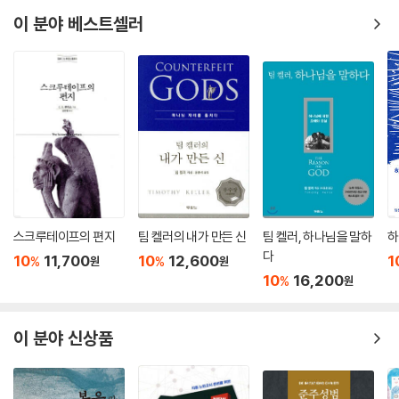
heological Language)을 촉발한다. AI가 계산하는 동안, 신학자는 의미
하고 질문하는 신학적 언어이자 영적 훈련으로 깊이 있게 풀어낸 귀한 작
이 분야 베스트셀러
■ 결론은 단순한 요약이 아니라, 책 전체의 신학적 메시지를 기도문과 선
를 해석하고, AI가 예측하는 동안, 신학자는 진리를 분별한다. AI 시대의 신
업이다. 특히 성경 연구, 설교 준비, 신학적 사고를 실제 목회와 연결하는
언문 사이의 언어로 엮은 장이다. 말하자면, “AI 시대에 다시 말하는 ‘로고
학자는 ‘기술의 사용자(User)’가 아니라 ‘의미의 해석자(Interpreter of
구성이 뛰어나서 목회자와 신학생, 교회 지도자들에게 매우 실질적인 도움
스 신학(Logos Theology)’의 갱신 선언문”이라 할 수 있다.
Meaning)’다. “AI는 대답을 생성하지만, 신학은 하나님께 질문을 돌려드
을 주는 책이라 할 수 있다. 무엇보다 이 책은 AI 시대에도 신앙인의 본질은
린다.” AI는 신학의 종말이 아니라, 오히려 질문하는 신앙(Faith that As
의미를 분별하며 하나님과 대화하는 데 있음을 분명히 보여주기에, 말씀을
■ 부록은 본문에서 다룬 프롬프트의 원리와 실제를 보다 넓고 깊게 활용
ks)을 회복시키는 계기다.
더 깊이 묵상하고자 하는 모든 그리스도인에게 기쁜 마음으로 추천한다.
할 수 있도록, 성경과 신학 연구에 필요한 핵심 용어들을 정리한 부분이다.
--- p.180
특히 탐색적 데이터 분석(EDA), 검색 증강 생성(RAG), 검색 증강 생성(T
- 김병주 (목사)
AG)을 중심으로, 오늘의 AI 연구와 실무에서 함께 사용되는 여러 증강 ·
우리가 AI에게 질문을 던질 때, 그 질문은 동시에 우리 자신의 내면을 비추
결합형 방식들을 연결하여 설명한다.
는 거울이 된다. AI의 응답은 임시적이지만, 그 질문의 여운은 하나님께로
향한다. “프롬프트는 하나님께 던지는 현대인의 디지털 묵상이다.” 기도가
스크루테이프의 편지
팀 켈러의 내가 만든 신
팀 켈러, 하나님을 말하
하
영혼의 호흡이라면, 프롬프트는 사유의 호흡(Breath of Thought)이다.
다
10
11,700
10
12,600
1
%
%
원
원
기도는 하나님의 뜻을 구하고, 프롬프트는 인간의 언어를 정화한다. 둘 다
10
16,200
%
원
말씀과의 대화라는 점에서 동일한 구조를 가진다.
--- p.185
이 분야 신상품
AI 시대의 교회는 “대답하는 교회(Answering Church)”이어야 하고,
“질문하는 교회(Questioning Church)”가 되어야 한다. •왜 우리는 여