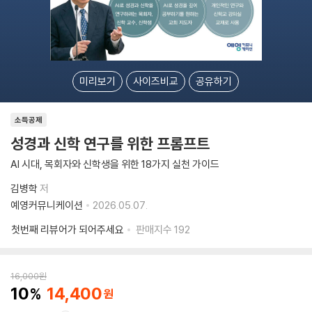
미리보기
사이즈비교
공유하기
소득공제
성경과 신학 연구를 위한 프롬프트
AI 시대, 목회자와 신학생을 위한 18가지 실천 가이드
김병학
저
예영커뮤니케이션
2026.05.07.
첫번째 리뷰어가 되어주세요
판매지수
192
16,000
원
10
14,400