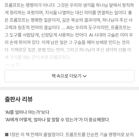
프롬프트는 명령어가 아니다. 그것은 우리의 생각을 하나님 앞에서 정직하
- 핵심 주제: AI를 통해 본문을 깊이 파는 신학적 독서법
게 정리하는 과정이며, 지식을 나열하는 대신 의미를 연결하는 일이다. 좋
은 프롬프트는 명확한 질문이자, 깊은 묵상의 결과이며, 하나님이 주신 사
6장 신학 연구 · 설교 적용 사례 165
고력과 창조적 언어의 결실이다. … AI는 우리의 도구이지만, 프롬프트는
- 설교 준비, 시리즈 구성, 교재 개발, 상담 대화 등 응용 예시
그 도구를 사람답게, 신앙답게 사용하는 언어다. AI 시대의 구슬은 이미 우
- 핵심 주제: AI는 설교를 대신 쓰지 않는다. 신학적 사유를 촉발시킨다.
리 손에 쥐어져 있다. 이제 남은 일은 그 구슬을 꿰어 보배로 만드는 것이
다. 지혜로운 질문, 분별 있는 언어, 그리고 하나님이 주신 생각의 선물 이
3부 프롬프트와 신앙적 성찰-질문하는 영성, 대화하는 신학
세 가지를 꿰는 끈이 바로 프롬프트다.
--- p.11
7장 AI와 신학적 사유 175
- AI는 계산하지만, 인간은 의미를 분별한다.
책 속으로 더보기
AI 시대의 진짜 위기는 기술이 아니다. 사람이 더 이상 묻지 않는 것이다.
- “AI는 질문을 대체하지 못한다.”
묻지 않는 사람은 생각하지 않고, 생각하지 않는 사람은 대화하지 않으며,
- 신학과 AI의 대화: 창조, 언어, 인간성의 관점에서
대화하지 않는 사람은 결국 침묵 속에 길을 잃는다. 그러므로 프롬프트를
- 핵심 주제: 신학은 ‘하나님과의 대화’이며, AI는 그 대화의 훈련장이다.
출판사 리뷰
배우는 것은 AI를 이해하기 위함이 아니라 자신의 언어를 되찾기 위한 신
앙적 실천(Spiritual Practice of Language)이다. 하나님은 말씀하셨
8장 질문하는 신앙, 대화하는 영성 182
‘AI를 얼마나 아는가’보다
고, 인간은 응답한다. 프롬프트는 그 응답의 현대적 형태이며, 기술 속에서
- 묵상, 기도, 대화, 프롬프트의 공통점
‘AI에게 어떻게, 얼마나 잘 말할 수 있는가’가 더 중요해졌다.
잃어버린 말씀의 언어(The Language of the Word)를 되찾는 도구이
- ‘프롬프트 하는 신앙인’의 정체성: 하나님께 묻고, 기다리고, 다시 묻는
다.
사람
■ 1장은 이 책 전체의 출발점이다. 프롬프트를 단순한 기술 명령어로 보지