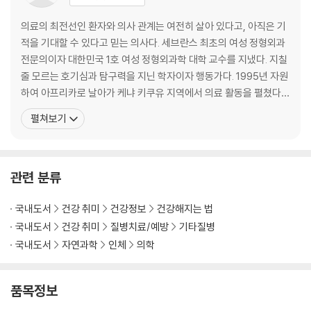
5 사이보그라도 괜찮아(현상 3)
임플란트 전성시대 | 인공 혹은 이식
의료의 최전선인 환자와 의사 관계는 여전히 살아 있다고, 아직은 기
6 왜 병원에 가는가(현상 4)
적을 기대할 수 있다고 믿는 의사다. 세브란스 최초의 여성 정형외과
생쥐가 나타났다 | 꾀병도 병이다 | 해답은 환자 자신이 갖고 있다 | 두 세계
전문의이자 대한민국 1호 여성 정형외과학 대학 교수를 지냈다. 지칠
| 필수와 선택 사이: 의료는 사치재다?
줄 모르는 호기심과 탐구력을 지닌 학자이자 행동가다. 1995년 자원
7 미니스커트 길이보다 더 민감하고 변덕스러운 것(현상 5)
하여 아프리카로 날아가 케냐 키쿠유 지역에서 의료 활동을 펼쳤다.
약 과잉① 몇 가지 약을 드십니까? | 약 과잉② 의사들은 왜 자꾸 약을 처방
매일 밤 10시를 넘어야 하루 일과를 마무리하는 수련의 생활 후 이때
펼쳐보기
하는가 | 약 과잉③ 환자는 왜 약을 원하는가 | 수술 과잉① 혜성처럼 나타
의 경험은 느리게 산다는 것의 의미를 돌아보는 기회였다. 1999년부
났다가 유성처럼 사라지는 숱한 치료법 | 수술 과잉② 말 안 듣는 환자의
터 3년간 뉴욕 코넬대학교 의과대학부속 특별수술병원에서 스포츠
승리 | 수술 과잉③ 얼리 어댑터의 비극 | 검사 과잉① 공급이 수요를 창출
의학 펠로로 일했고, 2000년 의학 박사 학위를
| 검사 과잉② 빈대 잡으려다 초가삼간 태운다 | 검사 과잉③ 시각화 비용 |
관련 분류
검사 과잉④ 예방 시술의 함정 | 정보 과잉① 그것이 알고 싶다 vs 그것이
알기 싫다 | 길듦을 경계한다
국내도서
건강 취미
건강정보
건강해지는 법
8 ‘꽁돈’의 사회학(현상 6)
국내도서
건강 취미
질병치료/예방
기타질병
세상에 꽁돈이 넘친다 | 보험이 넘친다 | 식코는 이미 한국에 와 있다 | 가격
국내도서
자연과학
인체
의학
민감성: 의료는 역시 사치재다?
9 내가 나의 노예 감독일 때(현상 7)
품목정보
철학의 부재
10 현상은 해법을 제시하는가?