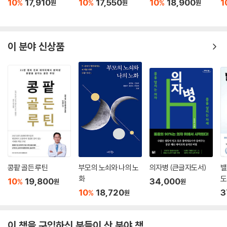
소한의 의료를 신속하게 선택한다.(16-18쪽)
10
17,910
10
17,550
10
18,900
1
%
%
%
원
원
원
『의사는 수술받지 않는다』는 제목에서 빠진 게 있다. ‘서둘러’ ‘함부로’ ‘섣
불리’ 같은 것이다. 이 책은 의료 무용론을 말하는 게 아니다. 의료는 삶의
이 분야 신상품
고통을 덜어 주고 활동성을 높여 주고 마음의 위안을 더해 주는 일이다. 이
책은 의료의 이런 효용성을 어떻게 하면 건강하고 지혜롭게 사용할 수 있
을지 그 선택에 관해 고민한 결과물이다.(21쪽)
의료에서 선택은 매우 어려운 일이다. 가볍고 때론 일시적 증세라고 무시
해도 안 되고 또 야단법석을 해도 안 된다. 너무 무시하고 지내다가는 작은
병을 큰 병으로 키워 치료의 결정적 시기를 놓치는 수가 있다. 반대로 야단
법석 호들갑을 부리다가는 가만히 두면 지나갈 것을 괜히 건드려서 불필요
한 과잉 검사와 과잉 치료에 오히려 몸을 망가뜨리는 수도 있다.(153쪽)
콩팥 골든 루틴
부모의 노쇠와 나의 노
의자병 (큰글자도서)
밸
이 책은 현대 의료에 휘둘리지 않고 자신을 용기 있게 지켜내는 법과 적절
화
도
10
19,800
34,000
하고 합리적인 의료 사용법을 들려준다. 어느 독자의 말처럼 “화려하지도
%
원
원
10
18,720
3
%
원
않고, 깊이 있고 새로운 내용이 있는 특별한” 것은 없다. 그러나 “가볍게 넘
어가는 듯하면서도 핵심은 빠뜨리지 않는다. 또한 그의 글은 읽는 맛이 있