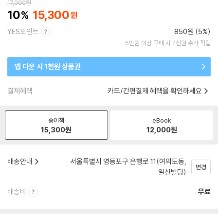
17,000
원
10
15,300
YES포인트
850원 (5%)
5만원 이상 구매 시 2천원 추가 적립
앱 다운 시 1천원 상품권
결제혜택
카드/간편결제 혜택을 확인하세요
종이책
eBook
15,300
원
12,000
원
배송안내
서울특별시 영등포구 은행로 11(여의도동,
변경
일신빌딩)
배송비
무료