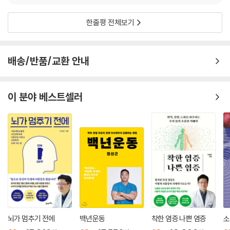
i*******2
2026.05.21.
0
한 것이 소신과 철학이다. “변함없이 우리 각자에겐 우리가 선택할 수 있는
일이 있다. 오늘 내가 어떻게 살 것인지, 어떤 태도를 견지하며 어떤 선택과
실천을 할 것인지, 내 생명력을 어떻게 보존하고 키우고 가꿀 것인지, 이 책
한줄평 전체보기
은 의료 생활에서의 그것을 이야기하고자 했다.”(221쪽)
의사는 ‘서둘러’, ‘함부로’
배송/반품/교환 안내
수술받지 않는다
이 책은 “왜 의사들은 병에 걸렸을 때 일반인과는 다른 의료 선택을 하는
이 분야 베스트셀러
가”라는 질문으로 시작하여, 의료를 둘러싼 풍경과 사회 현상을 살펴보고
이를 통해 독자들이 현명하고 균형 잡힌 의료 소비를 하려면 어떻게 해야
하는지 해법으로 이끈다.
의사들은 의료 소비에서 왜 일반인과는 다른 선택을 할까. 거기엔 이유가
있다. 의사들은 현대 의학의 혜택뿐 아니라 한계와 허상을 잘 알기 때문이
다. 또한 건강은 시간이 걸리더라도 스스로 노력을 기울여야 얻을 수 있다
는 것을 알기 때문이다. 여기에다 자신에게는 진료 지침, 경영 방침, 공단
기준, 학회 권장 가이드와 같은 여러 가지 부담과 압력에서 벗어나 솔직한
선택을 할 수 있기 때문이다. 이 때문에 의사는 보수적이고 보존적이고 최
뇌가 멈추기 전에
백년운동
착한 염증 나쁜 염증
소