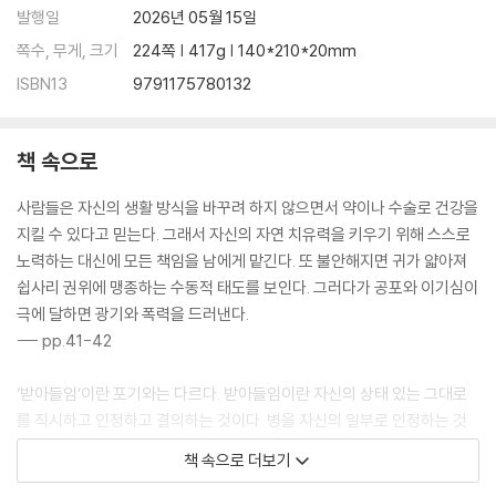
발행일
2026년 05월 15일
불안이라는 괴물 | 현상에서 해법으로
쪽수, 무게, 크기
224쪽 | 417g | 140*210*20mm
2부 현상에서 해법으로_영차 의료에서 길 찾기
ISBN13
9791175780132
지형 분석
1 마음의 힘을 키운다(해법 1)
책 속으로
쾌활함이 약이다 | 병에 대한 인식 | “둔감함이 필요해” | 받아들인다는 것
2 몸을 많이 움직인다(해법 2)
사람들은 자신의 생활 방식을 바꾸려 하지 않으면서 약이나 수술로 건강을
악마는 땀 흘리지 않는다 | 사람은 동물이거든 | 아파도 걷는다 | 스포츠 의
지킬 수 있다고 믿는다. 그래서 자신의 자연 치유력을 키우기 위해 스스로
학은 근육의 승리다 | 운동이 좋은 101가지 이유 | 운동은 남이 해 주지 못
노력하는 대신에 모든 책임을 남에게 맡긴다. 또 불안해지면 귀가 얇아져
한다
쉽사리 권위에 맹종하는 수동적 태도를 보인다. 그러다가 공포와 이기심이
3 인공에 반대한다(해법 3)
극에 달하면 광기와 폭력을 드러낸다.
“그리하여 많은 사람을 고통에서 구했다” | 평생 내 관절, 내 치아로 사는
--- pp.41-42
게 소원입니다 | 벤자민 버튼의 시계는 거꾸로 돌릴 수 있다 | 보존주의: 이
가 없으면 잇몸으로
‘받아들임’이란 포기와는 다르다. 받아들임이란 자신의 상태 있는 그대로
4 경증에 지혜롭게 대처한다(해법 4)
를 직시하고 인정하고 결의하는 것이다. 병을 자신의 일부로 인정하는 것
경증은 경종이다 | 통증은 우리 몸이 살아 있다는 증거 | 질병의 전개
이 치료의 시작이다. 특히 만성 통증 계열의 질병은 심리적으로 받아들이
책 속으로 더보기
5 미니멀리즘 의료를 실천한다(해법 5)
기만 해도 편안해지는 병증이 많다. 병으로 인한 고통이 더는 나를 괴롭히