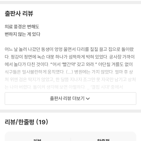
필수와 선택 | 적으면 적을수록 좋다 | 센 치료와 연한 치료
지 않는다. 받아들임이란 때로는 쉽지만 때로는 참 어렵다.
6 보험을 남용하지 않는다(해법 6)
--- p.53
출판사 리뷰
가난한 사람들의 다중 족쇄 | 친구들 보험 | 공보험과 사보험
7 느리게 산다(해법 7)
내 몸의 세포가 일을 잘할 수 있도록 환경을 조성해 주고 도와주는 역할을
의료 풍경은 변해도
아날로그적 삶 | 밥이 되기를 기다리는 시간 | 그만 불안해하고 이제 느리
할 뿐이다. 그래서 평소 영양 상태가 좋고 체력을 잘 관리해 온 사람은 병에
변하지 않는 게 있다
게 살아 | 생존이 아니라 삶이다
걸리거나 수술을 받은 후에도 회복이 잘 된다. 결국 낫는 일은 자기가 하기
8 21세기 의료 주권 회복 선언
에 달렸다.
어느 날 놀러 나갔던 동생이 엉엉 울면서 다리를 질질 끌고 집으로 돌아왔
어느 쪽을 바라볼 것인가 | 환자의 진화 1단계 지식의 민주화 시대 도래/2
--- p.58
다. 정강이 정면에 녹슨 대못 하나가 섬뜩하게 박혀 있었다. 공사장 가까이
단계 의료주체로서의 자각/3단계 소신 있는 실천과 행동 | 의료인의 진화
에서 놀다가 다친 것이다. “어서 ‘빨간약’ 갖고 와라.” 야단칠 겨를도 없이
함께 가기/사회적 역량 강화 | 영차 의료 해법과 의료 미니멀리즘
의사는 환자로부터 배운다. 의사 입장에서는 너무 영리하게 미리 달릴 필
식구들은 일사불란하게 움직였다. (…) 병원에는 가지 않았다. 얼마 후 상
요가 없다. 의학 지식만을 들이대다 보면, 정작 환자 자신이 원하는 부분을
처 위엔 검은 딱지가 앉았고, 한 달쯤 지나자 조그만 못 자국만 남기고 상처
3부 어떻게 살 것인가
놓치는 수가 있다. 의사는 강박을 내려놓으시라. 의사는 치유자가 아니라
는 나아 버렸다. 돌이켜 생각해 보면 아찔하다. _ ‘결핍 시대’ 중에서
치료자다. 치유란 환자 몸 안에서 스스로 일어나는 자연의 섭리이고, 치료
출판사 리뷰 더보기
1 악당들에게 멋지게 한 방 먹이기
는 그걸 도와주는 의료 행위다.
수많은 사람이 진료실을 오간다. 그들이 아픈 얘기를 들려준다. 나는 가만
‘당신들은 이념적으로 소비하는가?’ | 슘페터의 저주 | 악당들 | 용기가 필
--- p.75
히 듣고서 아픈 곳을 두드리고 눌러 보고 움직여 본다. 소독을 하고 주사를
요해
찌르고 붕대를 감고…. “선생님, 전신을 스캔하면서 한 번에 치료까지 해
리뷰/한줄평
19
2 어떤 선택을 하겠는가
얼리 어댑터다. 일찍 일어나는 벌레가 빨리 잡아먹힌다. 의사도 병원도 사
주는 기계는 없을까요?” 미식축구를 하다가 다쳐서 어깨 치료를 받으러
두 명의 여행자| 선택은 각자의 몫 | 어떤 모습으로 죽고 싶습니까 | 하와이
업가도 기자도 환자도 모두 새로운 패션에 목말라 있다. 우리 몸은 안 바뀌
온 어느 청년이 희망 사항을 묻는다. “흠, 그런 건, 22세기에도 살고 있을
언펀치 | 일생
더라도 패션은 늘 새로워야 하니까.
공대생 자네가 만들어야지!” _ ‘2026년 판에 붙이는 글’ 중에서