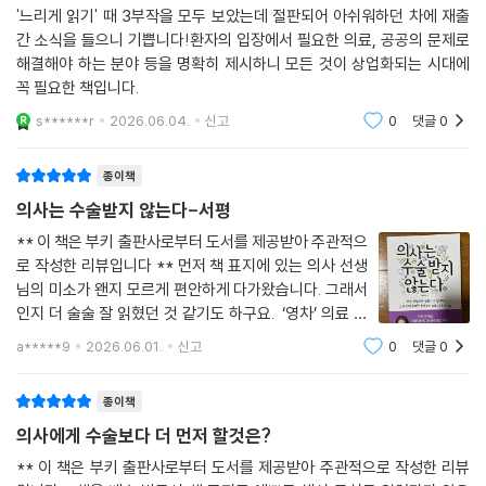
--- pp.136-137
재출간 되어 기쁩니다 ^^
의료는 민감하고 변덕스럽고
유행에 반응한다
'느리게 읽기' 때 3부작을 모두 보았는데 절판되어 아쉬워하던 차에 재출
무릎에 퇴행성관절염이 있다고 하자. ‘연골’이 닳아 없어지는 병이다. 닳는
간 소식을 들으니 기쁩니다!환자의 입장에서 필요한 의료, 공공의 문제로
동안 아프다. 연골이 닳으면 그 아래로 ‘연골하골’이라고 불리는 생뼈가 노
해결해야 하는 분야 등을 명확히 제시하니 모든 것이 상업화되는 시대에
기업은 상품을 파는 데 필요하다면 기꺼이 없는 수요도 창출한다. 이런 점
출된다. (...) 또한 떨어져 나온 연골 부스러기를 없애려고 관절을 둘러싼 활
꼭 필요한 책입니다.
에서 의료도 예외는 아니다. 의료 서비스를 팔고, 약을 팔고, 장비와 기구를
액낭 세포는 관절 안으로 물을 뿜고 염증 반응을 일으킨다. 무릎이 붓고 열
팔기 위해 때로 진단 기준을 바꾸기도 하고, 새로운 증후군을 만들기도 하
s******r
2026.06.04.
신고
0
댓글
0
도 나고 아프다.
고, 심지어 사람들 사이에서 건강에 대한 과장된 불안을 퍼뜨리기도 한다.
하지만 실은 이 모두가 우리 몸의 ‘자기방어 기제’이며 자신을 고쳐 나가는
(40쪽)
종이책
‘자정 작용’이다. 연골이 벗겨져 나간 자리에는 시간이 지나면서 주위에서
의사는 수술받지 않는다-서평
섬유 조직이 자라나 들어와서 메꾸기도 하고, 연골하골에 미네랄이 모이면
의료는 유행에 민감하게 반응한다. 연례 학회에 가면 그해 뜨는 아이템이
서 단단하게 변해 연골 역할을 대신해 나가도록 적응하게 된다.
** 이 책은 부키 출판사로부터 도서를 제공받아 주관적으
뭔지 알 수 있고(89쪽), 실손 보험이 된다고 하면 해당 질병의 수술이 전례
로 작성한 리뷰입니다 ** 먼저 책 표지에 있는 의사 선생
--- pp.148-149
없이 성행하기도 한다(106쪽). 의사도 병원도 사업가도 기자도 환자도 모
님의 미소가 왠지 모르게 편안하게 다가왔습니다. 그래서
두 새로운 패션에 목말라 있다.(89-90쪽)
인지 더 술술 잘 읽혔던 것 같기도 하구요. ‘영차’ 의료 해
가볍고 때론 일시적 증세는 무시해도 안 되고 야단법석을 해도 안 된다. 너
의료는 불가역적이라는 특성이 있다. 의료에서는 얼리 어댑터가 불리하다.
법 이라는 신박한 개념을 처음 알게 되었습니다. 내가 내
무 무시하고 무작정 지내다가는 작은 병을 큰 병으로 키워 치료의 결정적
a*****9
2026.06.01.
신고
0
댓글
0
일찍 일어나는 새가 벌레를 잡는다는 말이 있지만, 의료에서는 다르다. “일
몸의 주인으로 의료의 주체가 되어야 하고, 스스로 해야
시기를 놓치는 수가 있다. 반대로 야단법석 호들갑을 부리다가는 가만히
찍 일어나는 벌레가 빨리 잡아먹힌다.”(89쪽)
하고, 할 수 있는 일이 있다는 것, 어
놔두면 지나갈 것을 괜히 건드려서 불필요한 과잉 검사와 과잉 치료에 오
종이책
히려 몸을 망가뜨리는 수도 있다.
처음부터 완벽한 것은 안 나온다. 초기 모델 사용자들의 무덤을 딛고 그 희
의사에게 수술보다 더 먼저 할것은?
--- p.153
생을 발판 삼아 더 나은 다음 버전으로 도약하는 것이다. 그런데 이것이 핸