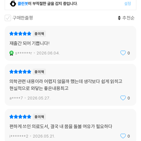
건강과 질병을 대하는 자세
클린봇
이 부적절한 글을 감지 중입니다.
설정
건강에 과몰입하고 불안이 들끓는 사회에서 우리는 어떻게 해야 건강한 몸
을 지키고 질병에 지혜롭게 대처할 수 있을까. 저자는 소신이라는 갑옷, 철
구매한줄평
추천순
학이라는 나침반이 필요하다고 강조한다. 자신이 어디를 향해 왜 가고 있
는지, 어떻게 살고 있는지에 대한 지표 확인이 필요한데 그럴 때 중요한 게
종이책
철학이라는 것이다. 철학이 없는 사람은 삶의 방향과 이유를 잃고 불안에
재출간 되어 기쁩니다!
쉽게 휩쓸리기 때문이다. 우리가 느끼는 불안에는 조장되었거나 근거 없는
s******r
2026.06.04.
0
것이 많으며, 불안의 해결책은 근본적으로 우리 자신에게서 찾아야 한다는
것이다.(113쪽)
종이책
사회가 내버려두질 않는다고 투덜대지만, 찬찬히 생각해 보면 각자 자신이
의학관련 내용이라 어렵지 않을까 했는데 생각보다 쉽게 읽히고
선호하여 선택한 삶이고 생활 방식이다. 하지만 바쁘지 않으면 경쟁에서
현실적으로 와닿는 좋은내용최고
뒤처지는 것 같고 직장에서 잘리거나 굶어 죽게 될 것 같다. 이내 막연한 불
a****7
2026.05.27.
0
안감이 덮친다. 그래서 또다시 자기 자신을 채찍질하고 스스로 다그친다.
가장 힘든 것은 내가 내 자신의 노예 감독일 때다.(111쪽)
종이책
저자가 이 책을 쓴 목적도 이런 사실을 일깨우기 위해서다. 누구나 병에 걸
편하게 쓰인 의료도서, 결국 내 몸을 돌볼 여유가 필요하다
리는 것은 두렵고, 병에 걸렸을 때 현명한 선택을 하기는 어렵다. 이때 필요