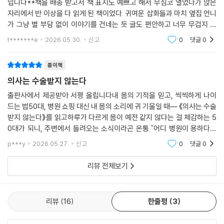
** 이 책은 부키 출판사로부터 도서를 제공받아 주관적으로 작성한 리뷰
드백이 아니고 노트북이 아니고 자동차가 아니라면? 우리가 먹어 버린 어
입니다**책을 배송 받고서 책 표지도 예쁘고 해서 무심코 열었다가 앉은
떤 약이거나 관절에 수술받아 장착된 기구라면 어떻게 하겠는가? 사람 몸
자리에서 반 이상을 다 읽게 된 책이었다. 귀여운 삽화들과 마치 옆집 언니
은 물건이 아니다. 돌이키기 힘든 경우가 많다.(91쪽)
가 그냥 별 부담 없이 이야기를 건네는 듯 글도 편안하고 너무 무겁지 않
다. 그렇지만 나지막히 ‘병원이랑 약에만 너무 의존하지 마, 나 자신을 돌아
t*******e
2026.05.30.
신고
0
댓글
0
보는 것도 필요
사람의 몸은 변한다. 살아 있는 조직이므로 재생을 기대할 수 있다. 퇴행성
관절염으로 연골이 닳아 무릎 통증이 생기면 유행처럼 하는 인공관절 수술
종이책
이 있다. 하지만 연골이 닳아 없어져서 생기는 극심한 통증도 시간이 지나
의사는 수술받지 않는다
면 연골이 벗겨져 나간 자리에 섬유 조직이 자라나 들어와서 메꾸기도 하
고, 연골하골에 미네랄이 모이면서 단단하게 변해 연골 역할을 대신해 나
출판사에서 제공받아 서평 올립니다내 몸의 기적을 믿고, 씩씩하게 나이
드는 법50대, 병원 쇼핑 대신 내 몸의 소리에 귀 기울일 때— 《의사는 수술
가기도 한다. 우리 몸은 느리지만 자신을 고쳐 나가는 자정 작용을 하는 것
받지 않는다》를 읽고하루가 다르게 몸이 예전 같지 않다는 걸 체감하는 5
이다.(148-149쪽)
0대가 되니, 주변에서 들려오는 소식이라곤 온통 "어디 병원이 용하다더
라", "무슨 영양제가 좋다더라" 하는 이야기뿐입니다. 나이가 드니 눈도 침
현대인에게는 이런 몸의 잠재력을 발휘할 기회가 별로 없다. 그 전에 서둘
p***y
2026.05.27.
신고
0
댓글
0
침해지고, 무릎
러 약을 먹고 수술받기 때문이다. 세상의 그 어떤 약이나 기계나 수술도 ‘우
리뷰 전체보기
리 몸’ 대신 치유 작용을 일으킬 수는 없다. 건강은 변함없이 우리 자신의
체력과 저항력에서 나온다.(44쪽)
리뷰
16
한줄평
3
불안이 장려되는 사회에서