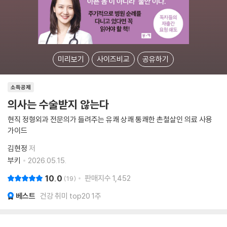
미리보기
사이즈비교
공유하기
소득공제
의사는 수술받지 않는다
현직 정형외과 전문의가 들려주는 유쾌 상쾌 통쾌한 촌철살인 의료 사용
가이드
김현정
저
부키
2026.05.15.
10.0
판매지수
1,452
19
베스트
건강 취미 top20 1주