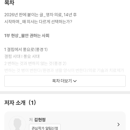
는 맛이 있다.” 의료 현장의 이모저모를 유쾌하게 전하는 저자의 이야기를
목차
듣다 보면 건강과 질병, 더 나아가 삶과 죽음의 의미를 되돌아보는 시간이
자연스럽게 마련될 것이다.
2026년 판에 붙이는 글_영차 의료, 14년 후
시작하며_왜 의사는 다르게 선택하는가?
1부 현상_불안 권하는 사회
1 결핍에서 풍요로(풍경 1)
결핍 시대 | 풍요 시대
2 변하는 것과 변하지 않는 것(풍경 2)
변하는 것 병이 변한다/환경과 생활 양식이 변한다/의료 기술과 치료제가
변한다/사회 제도가 변한다 | 변하지 않는 것 행동 양식은 변하지 않았다/
목차 더보기
우리의 몸은 변하지 않았다/의업의 개별성은 변하지 않았다
3 드러나는 것은 빙산의 일각이다(현상 1)
신체화 현상 | 찡그린 표정이 의미하는 것 | 예민함과 취약함 | 받아들이지
저자 소개
1
않아
4 땀 흘려 본 게 언제지?(현상 2)
몸에 안 좋은 거 하지 말아 주세요 | 자신이 해야 할 몫은 남아 있다 | 굳은
저
김현정
살 | 자기 몸을 돌볼 여유가 없다 | 엑스레이는 그 사람 인생을 보여 준다
관심작가 알림신청