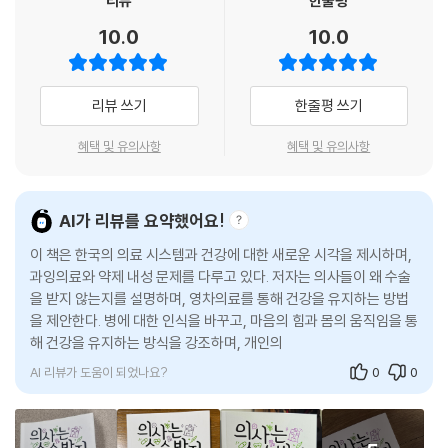
리뷰
한줄평
--- pp.89-90
10.0
10.0
마치며 즐거움의 핵을 찾아서
저자는 정형외과 개원의이고 대학 미식축구부 팀닥터다. 2026년 현재 ‘선
‘백문이불여일견’, 백 번 듣는 것보다 한 번 보여 주는 것이 환자의 치료 순
진국’에서 살고 있는 청년 환자의 질문은, 50여 년 전인 1970년대 “정강
응도를 올린다. 긍정적인 효과다. 그런 데 문제는 이게 다 돈이라는 것이다.
이에 못이 박혀도 집에서 잡아 빼고 빨간약” 바르는 게 고작이었던 ‘개도
리뷰 쓰기
한줄평 쓰기
의료 비용이 자꾸 올라가는 거다. 더욱이 뭔가 나왔으니 뭔가 해야지, 특별
국’ 출신 의사에겐 낯설지만 흥미로운 풍경이다.
한 치료 시술이 접근하고 들어갈 좋은 구실이 된다. 과잉 진단은 과잉 치료
하루가 다르게 기술이 발전하고 세상이 변하는데, 1970년대와 현재 변한
혜택 및 유의사항
혜택 및 유의사항
의 단초다.
것은 무엇이고 변하지 않은 것은 무엇일까. 저자는 이 책에서 “제아무리 첨
--- p.96
단 기술이 발전하고 신묘한 약이 개발된다 하더라도 치유를 일으키는 것은
변함없이 우리 몸”이라는 사실을 일깨운다.
AI가 리뷰를 요약했어요!
정보가 너무 많으면 없는 것이나 마찬가지가 되어 버린다. 인터넷과 TV에
서 쏟아져 나오는 온갖 건강 정보와 뉴스는 사실 잘 포장된 마케팅 의도를
이 책은 한국의 의료 시스템과 건강에 대한 새로운 시각을 제시하며,
건강 강박과 불안은
숨기고 있는 수가 많다. 때로는 거의 공해 수준이다. 그것이 알기 싫다.
과잉의료와 약제 내성 문제를 다루고 있다. 저자는 의사들이 왜 수술
과잉 의료로 가는 길이다
을 받지 않는지를 설명하며, 영차의료를 통해 건강을 유지하는 방법
--- p.99
을 제안한다. 병에 대한 인식을 바꾸고, 마음의 힘과 몸의 움직임을 통
의학 정보와 건강 지식이 넘쳐난다. 세상이 한목소리로 건강을 찬양하고,
해 건강을 유지하는 방식을 강조하며, 개인의 역할을 찾고 건강한 삶
집단에서뿐 아니라 개인의 삶에서도 방향 감각은 필요하다. 자신이 어디를
인터넷과 미디어는 날마다 새로운 건강법을 쏟아내고 있다.(18쪽) 그러나
을 즐길 수 있도
향해 왜 가고 있는지, 어떻게 살고 있는지에 대한 끊임없는 지표 확인이다.
전체에 대한 이해나 기초가 없는 상태에서 습득한 단편적 지식은 쓸데없이
철학은 우리에게 삶의 방향을 알려 주는 나침반이다.
AI 리뷰가 도움이 되었나요?
0
0
건강 염려증을 부추길 위험이 있다. 의대 수업 시간에 어떤 병의 증세를 듣
--- p.108
고 나면 마치 그것이 전부 내 병인 양 느껴지는 이른바 ‘의과 대학생 증후