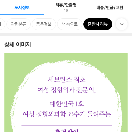
리뷰/한줄평
도서정보
배송/반품/교환
19
개
관련분류
품목정보
책 속으로
출판사 리뷰
상세 이미지