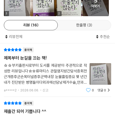
군’을 전 국민이 앓고 있는 셈이다.(19쪽)
인사이트는 자신의 상태를 인지하는 것이다. 병증에 관한 의사의 해석이
5
‘아하, 그렇구나. 이래서 내가 아픈 거구나. 맞아, 맞아.’ 이렇게 환자의 깨달
더보기
저자는 진료 현장에서 이런 말을 하는 환자를 심심찮게 만날 수 있다고 한
음으로 이어지면서 자신의 상태에 대한 전후 맥락을 이해하게 되면 여기에
다. “이상 없습니까? 정말 이상 없습니까? 만져만 보고 어떻게 알지요? 다
3
2
서부터 치료 효과가 나타나기 시작한다.
른 정밀 검사 안 해 봐도 되나요? 비싼 검사 괜찮으니 해 주세요. 내 몸은 소
--- p.126
리뷰
16
한줄평
3
중하니까요”(92쪽)
자기 몸의 변화를 이해하는 것, 노화 현상을 받아들이는 것, 그리고 병과 어
리뷰전체
추천순
사람들은 자기 몸에 진짜 좋은 게 뭐고 안 좋은 게 뭔지 진지하게 생각하지
울려 잘 사는 것, 여기에 지혜가 필요하다. 어떻게 내 몸을 이해하고 받아들
않는다. 많은 상식을 알고 있는 것 같지만 가짓수만 많을 뿐 피상적이고 내
일지, 어떻게 사이좋게 지낼지, 어떻게 자신의 태도를 재정립해 나갈 것인
종이책
용도 막연해서 무엇이 우선순위에 있는지 깊이 생각하지 않는 것이다. 자
지를 생각하는 지혜 말이다. (...) 내 몸 상태를 받아들이는 것도 이와 비슷
신의 생활 방식은 바꾸려 하지 않으면서 돈을 써서 나쁜 것을 피하고 비싼
제목부터 눈길을 끄는 책!
하다. 하지만 누구라도 병에 걸리면 두렵다. 겁이 나고 걱정되고 침울해지
것을 사용하면 건강을 살 수 있다고 믿는다.(56쪽)
☆☆부키출판사로부터 도서를 제공받아 주관적으로 작
는 것은 자연스러운 반응이다. 문제는 그다음이다.
성한 리뷰입니다☆☆류마티스 관절염지방간담석증회전
--- p.132
건강에 대한 과도한 집착과 불안은 또 다른 과잉으로 이어지는 길이다. 약
근개증후군손목터널증후군백내장 눈물흘림증요 몇 년간
을 과하게 먹고, 검사를 쓸데없이 많이 하고, 서둘러 수술받게 만든다. 사람
내가 진단받은 병명들이다외과에선담낭제거수술,안과에
악순환의 고리를 깨고 선순환으로 돌리는 출구는 단 하나다. 아파도 조금
들은 자신의 삶의 습관을 바꾸지 않아도 약이나 수술, 건강검진으로 건강
선눈물흘림증 실리콘관삽입수술,결막염과 같이 온 임파
a*****2
2026.06.06.
신고
0
댓글
0
씩 자꾸 디디는 것이다. 중력을 받으면 우리 뼈는 다시 미네랄을 모으기 시
선염때문에 간이비인후과에선비염 수술을 권유,이렇게
을 지킬 수 있다고 믿는다. 자기 몸의 체력을 키우고 저항력을 기르려고 노
작한다. 근육도 일을 시작하면 다시 기지개를 켠다. 그럼 덜 아파진다. 그럼
나 수술할 데가 많다니!간단한 수술이라고들 말하지만,
력하는 대신 모든 책임을 남에게 맡겨 버리는 것이다.(41-42쪽)
종이책
더 세게 디딜 수 있다. 이때부터는 선순환으로 돌아선다.
그래