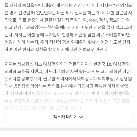
를 의사의 통찰을 담아 쾌활하게 전하는 건강 에세이다. 저자는 “왜 의사들
은 병에 걸렸을 때 일반인과는 다른 의료 선택을 하는가”에 대한 질문을 시
작으로, 의료 현장에서 관찰한 갖가지 풍경과 약, 수술, 검사, 정보가 과잉
되고 건강에 과몰입하는 현상을 예리하지만 따뜻한 시선을 잃지 않고 그려
낸다. 저자는 이를 통해 독자들이 현명하고 균형 잡힌 의료 소비를 하려면
어떻게 해야 하는지, 우리 자신의 힘을 일깨우기 위해선 어떤 태도를 견지
하며 어떤 선택과 실천을 할 것인지에 대한 해법으로 이끈다.
저자는 세브란스 최초 여성 정형외과 전문의이자 대한민국 1호 여성 정형
외과학 교수를 지냈고, 아프리카 의료 지원 활동과 인도 고대 의학인 아유
르베다를 공부했으며, 글로벌 제약사에서 의학감독과 의학부장, 시립병원
에서 병원장을 역임하는 등 의료 분야에서 다양하고 독특한 이력을 쌓았
다. 저자의 이런 탐험은 임상 의사로서의 한계에서 벗어나 의료의 이면을
두루 경험하며 폭넓은 시야로 세상을 바라보는 기회가 되었고, 그런 경험
은 이 책 곳곳에서 유쾌한 에피소드로 담겼다.
책소개 더보기
이 책은 어느 독자의 말처럼 “화려하지도 않고, 깊이 있고 특별한” 것은 없
지만 “가볍게 넘어가는 듯하면서도 핵심은 빠뜨리지 않는다. 그의 글은 읽