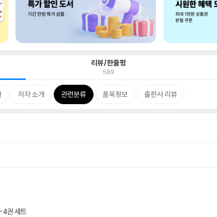
리뷰/한줄평
589
차
저자 소개
관련분류
품목정보
출판사 리뷰
3~4권 세트