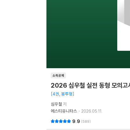
소득공제
2026 심우철 실전 동형 모의고사
4권, 봉투형
심우철
저
에스티유니타스
2026.05.11.
9.9
589