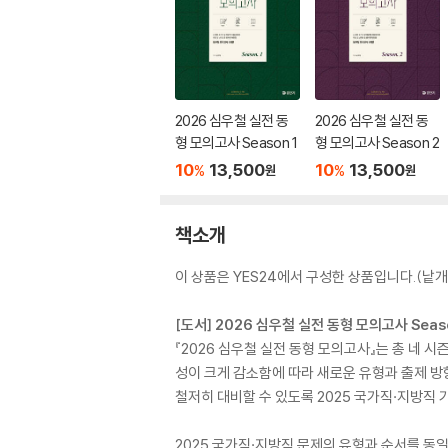
2026 심우철 실전 동
2026 심우철 실전 동
형 모의고사 Season 1
형 모의고사 Season 2
10
13,500
10
13,500
%
%
원
원
책소개
이 상품은 YES24에서 구성한 상품입니다.(낱개 
[도서] 2026 심우철 실전 동형 모의고사 Seaso
『2026 심우철 실전 동형 모의고사』는 총 네 
성이 크게 감소함에 따라 새로운 유형과 출제 방
철저히 대비할 수 있도록 2025 국가직·지방직
2025 국가직·지방직 문제의 유형과 순서를 동일