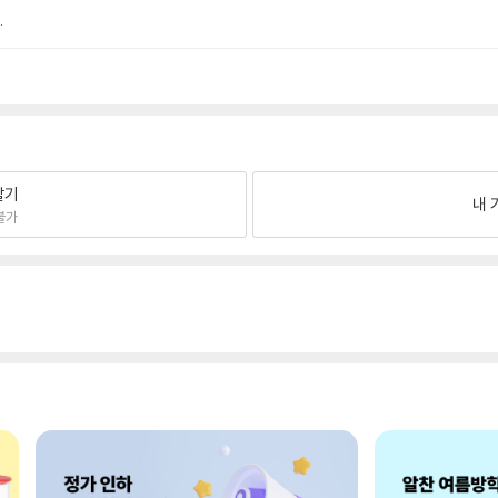
.
팔기
내 
불가