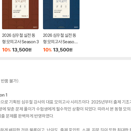
2026 심우철 실전 동
2026 심우철 실전 동
형 모의고사 Season 3
형 모의고사 Season
4
10
13,500
10
13,500
%
%
원
원
반품 불가).
n 1
시즌으로 기획된 심우철 강사의 대표 모의고사 시리즈이다. 2025년부터 출제 기조
향에 맞춘 문제 풀이가 수험생에게 필수적인 상황이 되었다. 따라서 본 동형 모
 기출 문제를 완벽하게 반영하였다.
하게 배치한 것은 물론이고, 난이도, 출제 포인트, 소재, 지문 길이 또한 최대한 