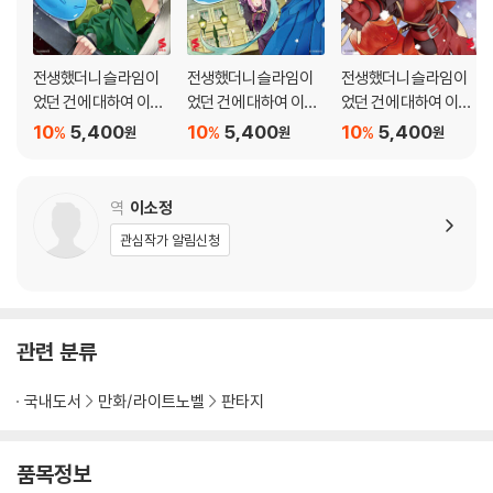
전생했더니 슬라임이
전생했더니 슬라임이
전생했더니 슬라임이
었던 건에 대하여 이문
었던 건에 대하여 이문
었던 건에 대하여 이문
~마국에 사는 트리니
~마국에 사는 트리니
~마국에 사는 트리니
10
5,400
10
5,400
10
5,400
%
%
%
원
원
원
티~ 10
티~ 9
티~ 8
역
이소정
관심작가 알림신청
관련 분류
국내도서
만화/라이트노벨
판타지
품목정보