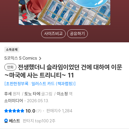
사이즈비교
공유하기
소득공제
S코믹스 S Comics
전생했더니 슬라임이었던 건에 대하여 이문
만화
~마국에 사는 트리니티~ 11
초판한정부록 : 일러스트 카드 (책과랩핑)
후세
원저
토노 타에
글그림
이소정
역
소미미디어
2026.05.13.
10.0
판매지수
1,284
7
베스트
판타지 top100 2주