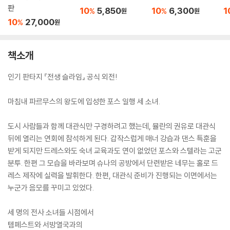
판
10
5,850
10
6,300
1
%
%
원
원
10
27,000
%
원
책소개
인기 판타지 『전생 슬라임』 공식 외전!
마침내 파르무스의 왕도에 입성한 포스 일행 세 소녀.
도시 사람들과 함께 대관식만 구경하려고 했는데, 뮬란의 권유로 대관식
뒤에 열리는 연회에 참석하게 된다. 갑작스럽게 매너 강습과 댄스 특훈을
받게 되지만 드레스와도 숙녀 교육과도 연이 없었던 포스와 스텔라는 고군
분투. 한편 그 모습을 바라보며 슈나의 공방에서 단련받은 네무는 홀로 드
레스 제작에 실력을 발휘한다. 한편, 대관식 준비가 진행되는 이면에서는
누군가 음모를 꾸미고 있었다.
세 명의 전사 소녀들 시점에서
템페스트와 서방열국과의