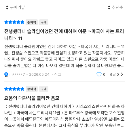
구매리뷰
추천순
종이책
구매
전생했더니 슬라임이었던 건에 대하여 이문 ~마국에 사는 트리
니티~ 11
전생했더니 슬라임이었던 건에 대하여 이문 ~마국에 사는 트리니티~ 11
권... 전생슬 스핀오프 작품중에 열심히 소장하고 있는 작품이네요.. 꾸준히
나와줘서 좋아요 작화도 좋고 재미도 있고 다른 스핀오프 작품 마물의 나
라를 즐기는법은 더 이상 나오지 않던데 이 작품 끝까지 잘 나왔으면 좋겠
네요
m*****7
2026.05.24.
신고
0
댓글
0
종이책
구매
요움의 대관식을 둘러싼 음모
＜전생했더니 슬라임이었던 건에 대하여＞ 시리즈의 스핀오프 만화 중 하
나인 ＜마국에 사는 트리니티 11권＞은 파르무스 왕국에 도착한 포스 일행
이 그곳에서 에드왈드와 에드마리스 등을 만나 소소한 일상?을 보내는 모
습으로 막을 올린다. 본편에서는 그저 욕심을 부리다가 망한 모습만 보여