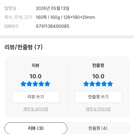
발행일
2026년 05월 13일
쪽수, 무게, 크기
160쪽 | 160g | 128*180*20mm
ISBN13
9791138490085
리뷰/한줄평
7
리뷰
한줄평
10.0
10.0
리뷰 쓰기
한줄평 쓰기
혜택 및 유의사항
혜택 및 유의사항
리뷰
3
한줄평
4