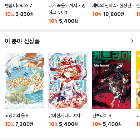
팬텀 버스터즈 7
네가 죽을 때까지 사랑
새벽의 연화 47 한정판
전
하고 싶어 1
10
5,850
10
19,800
1
%
%
원
원
10
5,400
%
원
이 분야 신상품
고양이와 용 6
유녀전기 대대야사 1
켄투리아 6
코
10
7,200
10
5,400
10
5,400
1
%
%
%
원
원
원