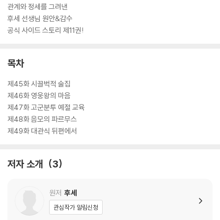
관계와 정세를 그려낸
후세 선생님 원안&감수
공식 사이드 스토리 제11권!
목차
제45화 시끌벅적 술집
제46화 영웅왕의 마음
제47화 고군분투 예절 교육
제48화 음모의 파르무스
제49화 대관식 뒤편에서
저자 소개
3
원저
후세
관심작가 알림신청