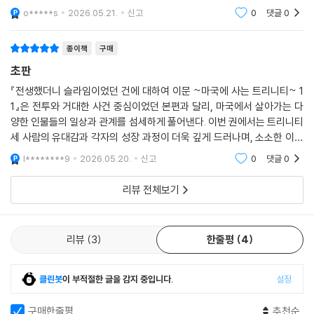
주었다 보니 그들이 왕에서 퇴임한 이후 어떻게 비내고 있었는지 작은 호
o*****s
2026.05.21.
신고
0
댓글
0
기심을 갖고 있었는
종이책
구매
초판
『전생했더니 슬라임이었던 건에 대하여 이문 ~마국에 사는 트리니티~ 1
1』은 전투와 거대한 사건 중심이었던 본편과 달리, 마국에서 살아가는 다
양한 인물들의 일상과 관계를 섬세하게 풀어낸다. 이번 권에서는 트리니티
세 사람의 유대감과 각자의 성장 과정이 더욱 깊게 드러나며, 소소한 이야
기 속에서도 세계관의 매력이 살아난다. 전생슬 특유의 따뜻한 분위기와
l********9
2026.05.20.
신고
0
댓글
0
안정감 있는 전개
리뷰 전체보기
리뷰
3
한줄평
4
클린봇
이 부적절한 글을 감지 중입니다.
설정
구매한줄평
추천순