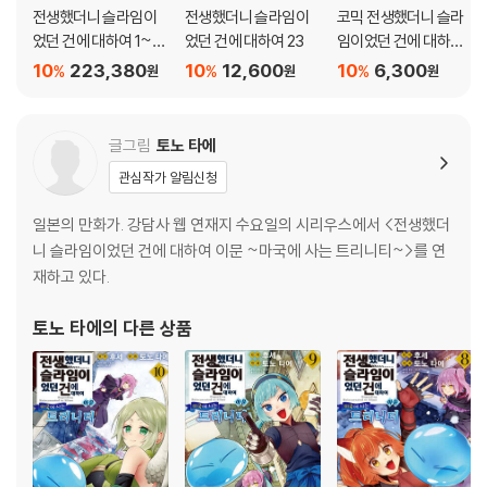
전생했더니 슬라임이
전생했더니 슬라임이
코믹 전생했더니 슬라
었던 건에 대하여 1~2
었던 건에 대하여 23
임이었던 건에 대하여
3권 세트
클레이만 REVENGE 3
10
223,380
10
12,600
10
6,300
%
%
%
원
원
원
글그림
토노 타에
관심작가 알림신청
일본의 만화가. 강담사 웹 연재지 수요일의 시리우스에서 <전생했더
니 슬라임이었던 건에 대하여 이문 ~마국에 사는 트리니티~>를 연
재하고 있다.
토노 타에
의 다른 상품