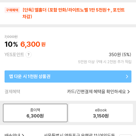
[단독] 엘홀더 (포함 만화/라이트노벨 1만 5천원↑, 포인트
구매혜택
차감)
7,000
원
10
6,300
YES포인트
350원 (5%)
5만원 이상 구매 시 2천원 추가 적립
앱 다운 시 1천원 상품권
결제혜택
카드/간편결제 혜택을 확인하세요
종이책
eBook
6,300
원
3,150
원
배송안내
서울특별시 영등포구 은행로 11(여의도동,