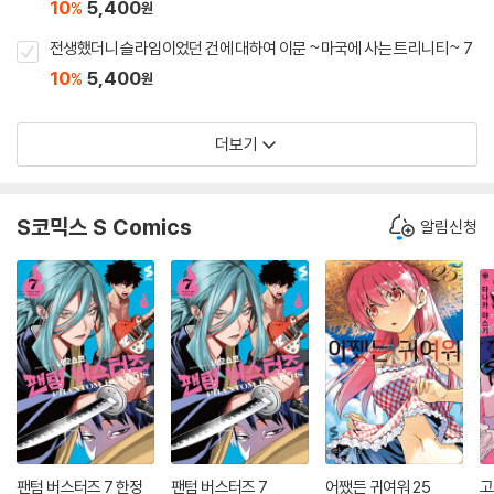
10
5,400
%
원
전생했더니 슬라임이었던 건에 대하여 이문 ~마국에 사는 트리니티~ 7
10
5,400
%
원
더보기
S코믹스 S Comics
알림신청
팬텀 버스터즈 7 한정
팬텀 버스터즈 7
어쨌든 귀여워 25
고