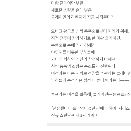
마왕 클레이만 부활!
새로운 스킬을 손에 넣은
클레이만의 리벤지가 지금 시작된다?!
오비크 왕국을 침략 종족으로부터 지키기 위해,
직접 전투에 참가하기로 한 마왕 클레이만.
수행으로 눈에 띄게 강해진
야무자를 비롯한 부하들에
기이의 휘하인 레인의 참전까지 더해져
침략 종족의 소탕은 순조롭게 진행된다.
이전과는 다른 지휘로 전장을 주관하는 클레이
부하들의 존경심은 점점 더 높아져 가는데――.
루프라는 이점을 활용해, 클레이만은 동료들과의
「전생했더니 슬라임이었던 건에 대하여」 시리즈
신규 스핀오프 제3권 개막!!