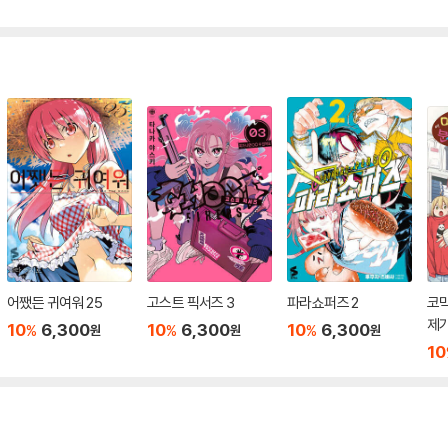
어쨌든 귀여워 25
고스트 픽서즈 3
파라쇼퍼즈 2
코믹
제가
10
6,300
10
6,300
10
6,300
%
%
%
원
원
원
10