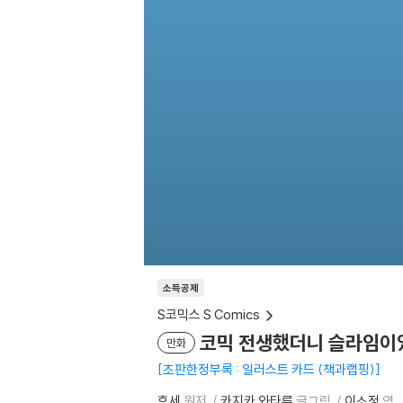
소득공제
S코믹스 S Comics
코믹 전생했더니 슬라임이었
만화
초판한정부록 : 일러스트 카드 (책과랩핑)
후세
원저
카지카 와타루
글그림
이소정
역