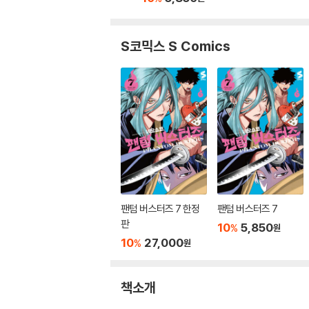
S코믹스 S Comics
팬텀 버스터즈 7 한정
팬텀 버스터즈 7
판
10
5,850
%
원
10
27,000
%
원
책소개