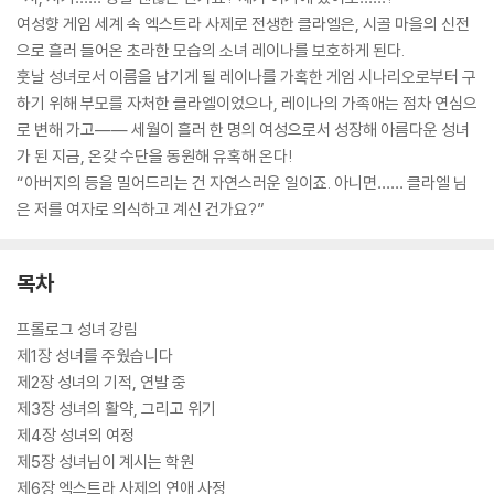
여성향 게임 세계 속 엑스트라 사제로 전생한 클라엘은, 시골 마을의 신전
으로 흘러 들어온 초라한 모습의 소녀 레이나를 보호하게 된다.
훗날 성녀로서 이름을 남기게 될 레이나를 가혹한 게임 시나리오로부터 구
하기 위해 부모를 자처한 클라엘이었으나, 레이나의 가족애는 점차 연심으
로 변해 가고―― 세월이 흘러 한 명의 여성으로서 성장해 아름다운 성녀
가 된 지금, 온갖 수단을 동원해 유혹해 온다!
“아버지의 등을 밀어드리는 건 자연스러운 일이죠. 아니면…… 클라엘 님
은 저를 여자로 의식하고 계신 건가요?”
목차
프롤로그 성녀 강림
제1장 성녀를 주웠습니다
제2장 성녀의 기적, 연발 중
제3장 성녀의 활약, 그리고 위기
제4장 성녀의 여정
제5장 성녀님이 계시는 학원
제6장 엑스트라 사제의 연애 사정