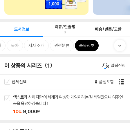
리뷰/한줄평
도서정보
배송/반품/교환
3
개
목차
저자 소개
관련분류
품목정보
이 상품의 시리즈
1
알림신청
전체선택
품절포함
엑스트라 사제지만 이 세계가 여성향 게임이라는 걸 깨달았으니 여주인
공을 육성하겠습니다 1
10
9,000
%
원