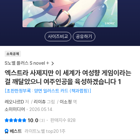
사이즈비교
공유하기
소득공제
S노벨 플러스 S novel +
엑스트라 사제지만 이 세계가 여성향 게임이라는
걸 깨달았으니 여주인공을 육성하겠습니다 1
초판한정부록 : 양면 일러스트 카드 (책과랩핑)
레오나르D
저
리이츄
그림
이소정
역
소미미디어
2026.05.14.
10.0
판매지수
828
3
베스트
라이트노벨 top20 1주