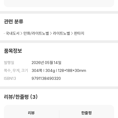
관련 분류
국내도서
만화/라이트노벨
라이트노벨
판타지
품목정보
발행일
2026년 05월 14일
쪽수, 무게, 크기
304쪽 | 304g | 128*188*30mm
ISBN13
9791138490320
리뷰/한줄평
3
리뷰
한줄평