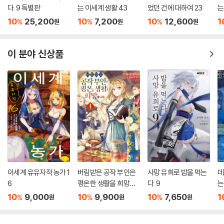
다. 9 특별판
는 이세계 생활 43
었던 건에 대하여 23
는
10
25,200
10
7,200
10
12,600
1
%
%
%
원
원
원
이 분야 신상품
이세계 유유자적 농가 1
버림받은 공작 부인은
사망 유희로 밥을 먹는
데
6
평온한 생활을 희망합
다. 9
는
니다 1
10
9,000
10
9,900
10
7,650
1
%
%
%
원
원
원