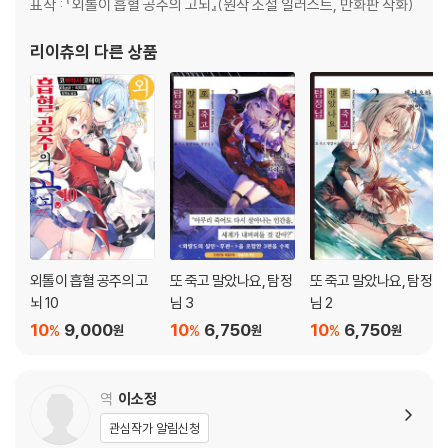
표작 : 『외톨이 흡혈 공주의 고뇌』(원작 소설 일러스트, 만화판 작화)
리이츄
의 다른 상품
외톨이 흡혈 공주의 고
또 죽고 말았나요, 탐정
또 죽고 말았나요, 탐정
뇌 10
님 3
님 2
10
9,000
10
6,750
10
6,750
%
%
%
원
원
원
역
이소정
관심작가 알림신청