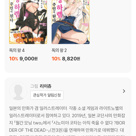
독의 왕 4
독의 왕 2
10
9,000
10
8,820
%
%
원
원
그림
리이츄
관심작가 알림신청
일본의 만화가 겸 일러스트레이터. 각종 소셜 게임과 라이트노벨의
일러스트레이터로서 참여하고 있다. 2019년, 일본 코단샤의 만화잡
지 「월간 모닝 two」에서 「시노미야 코타는 아직 죽을 수 없다 ?BOR
DER OF THE DEAD-」(전3권)을 연재하며 만화가로 데뷔했다. 대