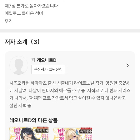
제7장 본가로 돌아가겠습니다!
에필로그 돌아온 성녀
후기
저자 소개
3
저
레오나르D
관심작가 알림신청
시즈오카현 하마마츠 출신 신출내기 라이트노벨 작가. 영원한 중2병
에 시달려, 나날이 판타지와 에로를 추구 중. 서적으로 네 번째 시리즈
가 나와서, ‘어쩌면 프로 작가로서 먹고 살아갈 수 있지 않나?’ 하고
절찬 자뻑 중.
레오나르D
의 다른 상품