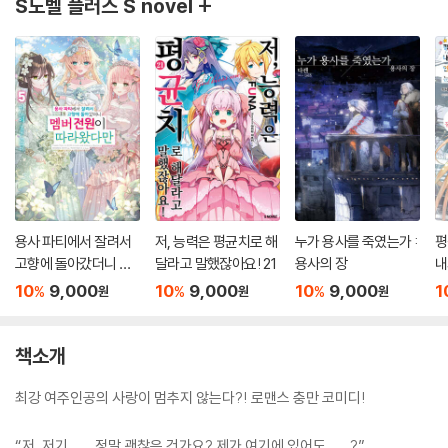
S노벨 플러스 S novel +
용사 파티에서 잘려서
저, 능력은 평균치로 해
누가 용사를 죽였는가 :
평
고향에 돌아갔더니 멤
달라고 말했잖아요! 21
용사의 장
내
버 전원이 따라왔다만
돌
10
9,000
10
9,000
10
9,000
1
%
%
%
원
원
원
5
책소개
최강 여주인공의 사랑이 멈추지 않는다?! 로맨스 충만 코미디!
“저, 저기…… 정말 괜찮은 건가요? 제가 여기에 있어도……?”