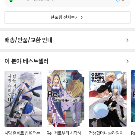
한줄평 전체보기
배송/반품/교환 안내
이 분야 베스트셀러
사망 유희로 밥을 먹는
Re : 제로부터 시작하
전생했더니 슬라임이
R