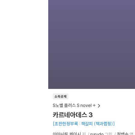
소득공제
S노벨 플러스 S novel +
카르네아데스 3
초판한정부록 : 책갈피 (책과랩핑)
아야사토 케이시
저
rurudo
그림
정백송
역