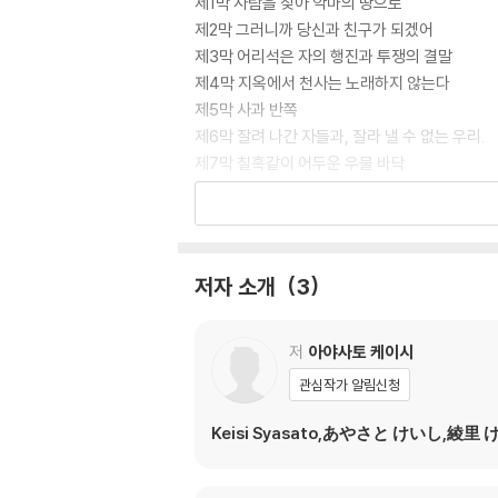
제1막 사람을 찾아 악마의 땅으로
제2막 그러니까 당신과 친구가 되겠어
제3막 어리석은 자의 행진과 투쟁의 결말
제4막 지옥에서 천사는 노래하지 않는다
제5막 사과 반쪽
제6막 잘려 나간 자들과, 잘라 낼 수 없는 우리.
제7막 칠흑같이 어두운 우물 바닥
제8막 거짓된 성녀와 무고한 양
제9막 강자의 격돌
제10막 당신은 무엇을 사과라고 부르는가
에필로그 1
저자 소개
3
에필로그 2
저
아야사토 케이시
관심작가 알림신청
Keisi Syasato,あやさと けいし,綾里