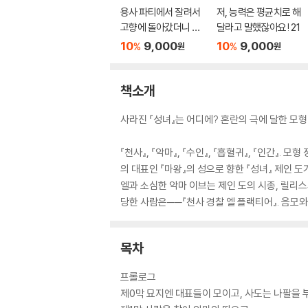
용사 파티에서 잘려서
저, 능력은 평균치로 해
고향에 돌아갔더니 멤
달라고 말했잖아요! 21
버 전원이 따라왔다만
10
9,000
10
9,000
%
%
원
원
5
책소개
사라진 『성녀』는 어디에? 혼란의 극에 달한 모
『천사』, 『악마』, 『수인』, 『흡혈귀』, 『인간
의 대표인 『마왕』의 성으로 향한 『성녀』 제인
엘과 소심한 악마 이브는 제인 도의 시종, 릴리
당한 사람은──『천사 경찰 엘 플랙티어』. 음모
목차
프롤로그
제0막 묘지엔 대표들이 모이고, 사도는 나팔을 