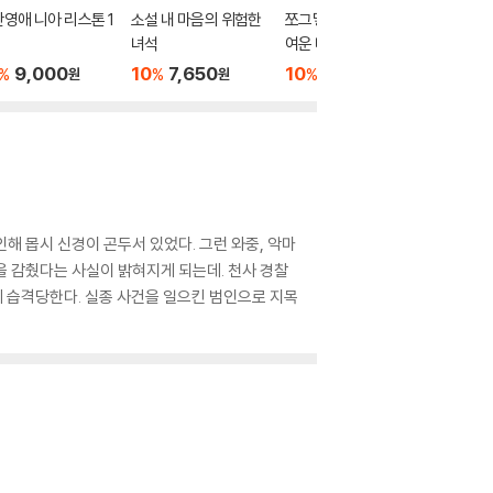
영애 니아 리스톤 1
소설 내 마음의 위험한
쪼그맣고 커다랗고 귀
전생했더
녀석
여운 나나세를 착각 전
었던 건에
남친한테서 빼앗아 행
정판
9,000
10
7,650
10
7,650
10
2
%
%
%
%
원
원
원
복하게 한다 2
 인해 몹시 신경이 곤두서 있었다. 그런 와중, 악마
을 감췄다는 사실이 밝혀지게 되는데. 천사 경찰
게 습격당한다. 실종 사건을 일으킨 범인으로 지목