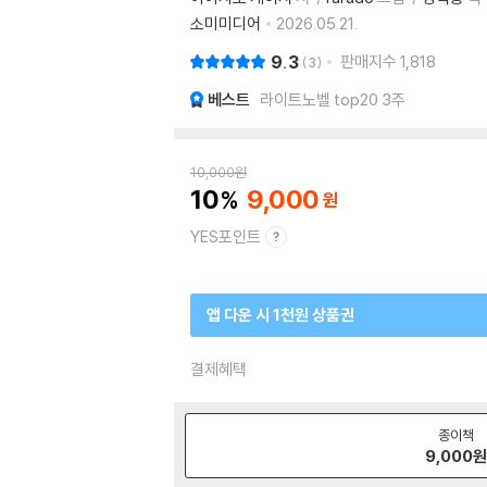
소미미디어
2026.05.21.
9.3
판매지수
1,818
3
베스트
라이트노벨 top20 3주
10,000
원
10
9,000
YES포인트
앱 다운 시 1천원 상품권
결제혜택
종이책
9,000