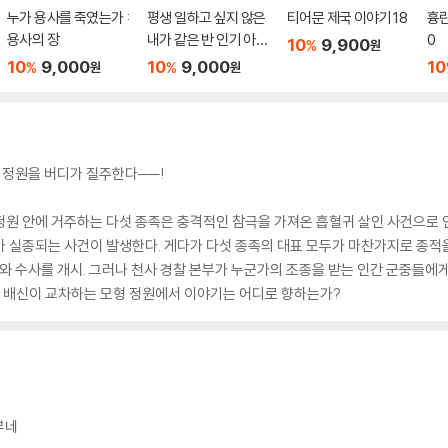
누가 용사를 죽였는가 :
평생 일하고 싶지 않은
티어문 제국 이야기 18
흉란
용사의 장
내가 같은 반 인기 아이
0
10
9,900
%
원
돌의 눈에 들면 7
10
9,000
10
9,000
10
%
%
원
원
형 정원을 버디가 질주한다──!
』. 모형 정원 안에 거주하는 다섯 종족은 충격적인 참극을 가져온 흡혈귀 살인 사건으로
 도가 실종되는 사건이 발생한다. 게다가 다섯 종족의 대표 모두가 마찬가지로 종적
스와 수사를 개시. 그러나 천사 경찰 본부가 누군가의 조종을 받는 인간 군중들에
와 배신이 교차하는 모형 정원에서 이야기는 어디로 향하는가?
부네