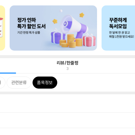
리뷰/한줄평
3
개
관련분류
품목정보