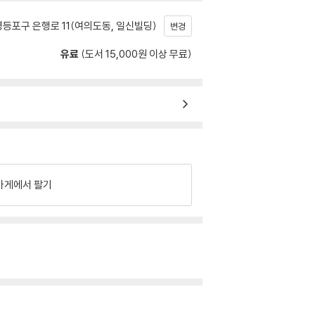
등포구 은행로 11(여의도동, 일신빌딩)
변경
유료
(도서 15,000원 이상 무료)
가게에서 팔기