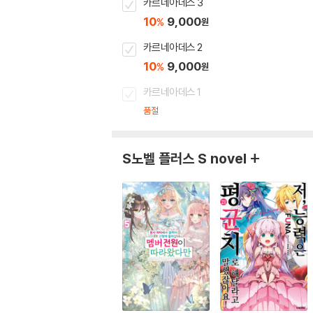
카르네아데스 3
10
9,000
%
원
카르네아데스 2
10
9,000
%
원
카르네아데스 1
품절
S노벨 플러스 S novel +