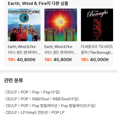
Earth, Wind & Fire
의 다른 상품
3) 컬러 디스크는 제작 과정에서 다른 색상 염료가 섞여 얼룩과 번짐, 반점
등이 발생할 수 있습니다.
※ 반품/교환 안내
1) 불량으로 인한 반품/교환 요청 시에는 불량 확인을 위해 개봉 시의 동영
상을 요청할 수 있으며, 동영상이 없는 경우 반품/교환이 제한될 수 있습니
다.
Earth, Wind & Fire
Earth, Wind & Fire
더 버로우즈 TV시리즈
관련 사진과 동영상 및 재생 기기 모델명을 첨부하여 첨부하여 고객센터에
(어스 윈드 앤 파이어)
(어스 윈드 앤 파이어)
음악 (The Boroughs
문의 바랍니다.
- Open Our Eyes [L
- 9집 I Am [LP]
Soundtrack From T
19
40,800
19
45,800
19
40,000
%
%
%
원
원
원
2) LP는 잦은 배송 과정에서 재킷에 손상이 발생할 가능성이 높고 재판매
P]
he Netflix Series) [L
가 어려우므로 신중한 구매를 부탁드립니다.
P]
관련 분류
CD/LP
POP
Pop
Pop(수입)
CD/LP
POP
R&B/Soul
R&B/Soul(수입)
CD/LP
POP
Pop 컴필레이션
Pop 컴필레이션(수입)
CD/LP
LP(Vinyl) 전문관
POP LP