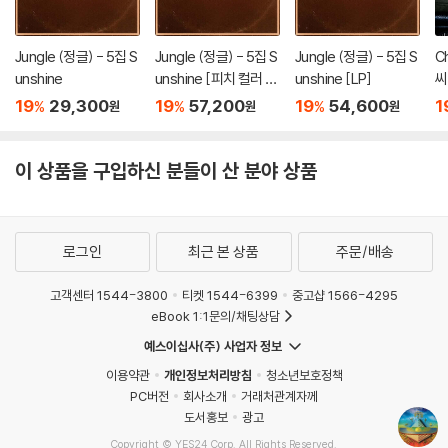
Jungle (정글) - 5집 S
Jungle (정글) - 5집 S
Jungle (정글) - 5집 S
C
unshine
unshine [피치 컬러 L
unshine [LP]
씨
P]
19
29,300
19
57,200
19
54,600
1
%
%
%
원
원
원
이 상품을 구입하신 분들이 산 분야 상품
로그인
최근 본 상품
주문/배송
고객센터 1544-3800
티켓 1544-6399
중고샵 1566-4295
eBook 1:1문의/채팅상담
예스이십사(주) 사업자 정보
이용약관
개인정보처리방침
청소년보호정책
PC버전
회사소개
거래처관계자께
도서홍보
광고
Copyright © YES24 Corp. All Rights Reserved.