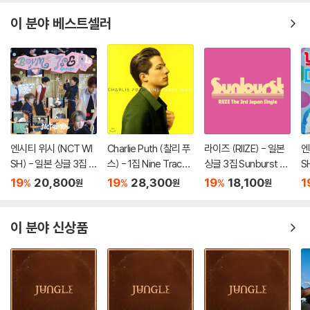
이 분야 베스트셀러
엔시티 위시 (NCT WI
Charlie Puth (찰리 푸
라이즈 (RIIZE) - 일본
엔
SH) - 일본 싱글 3집 Y
스) - 1집 Nine Track
싱글 3집 Sunburst [I
S
O-I-DON! / BOY ME
Mind [LP]
NITIAL PRESS]
O
19
20,800
19
28,300
19
18,100
1
%
%
%
원
원
원
ETS GIRL [통상판 BO
E
Y MEETS GIRL Ver.]
r.]
이 분야 신상품