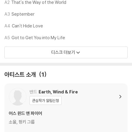
A2
That's the Way of the World
※ 디스크 외관 불량
1) 열을 가하여 제작하는 바이닐 공정 특성상 디스크 표면이 미세하게 울
A3
September
렁거리거나 휘어지는 경우가 있습니다.
재생이 불안정한 경우 스태빌라이저를 사용하시면 좀 더 안정적인 재생이
A4
Can't Hide Love
가능합니다.
A5
Got to Get You into My Life
2) 재생 음역의 왜곡을 최소화 하고 반복 재생시에도 최대한 일관되게 유
지되도록 디스크 센터 홀 구경이 작게 제작되는 경우가 있습니다. 턴테이
디스크 더보기
블 스핀들에 맞지 않는 경우에는 전용 제품 등을 이용하여 센터 홀을 조정
하시면 해결됩니다.
3) 디스크에 미세한 잔 흠집이 남아있거나 인쇄 면이 깨끗하지 않은 경우
아티스트 소개
1
가 있으며, 이는 상품의 불량이 아닙니다. 단, 재생에 이상이 있는 경우에는
불량으로 인한 반품/교환이 가능합니다
밴드
Earth, Wind & Fire
※ 컬러 디스크
관심작가 알림신청
아래에 해당하는 경우는 불량이 아니므로 개봉 후 반품/교환이 불가합니
다.
어스 윈드 앤 파이어
1) 컬러 디스크는 웹 이미지와 실제 색상이 차이가 날 수 있습니다.
소울, 펑키 그룹
2) 컬러 디스크의 특성상 제작 공정시 앨범마다 색상 차이가 나는 경우도
있습니다.