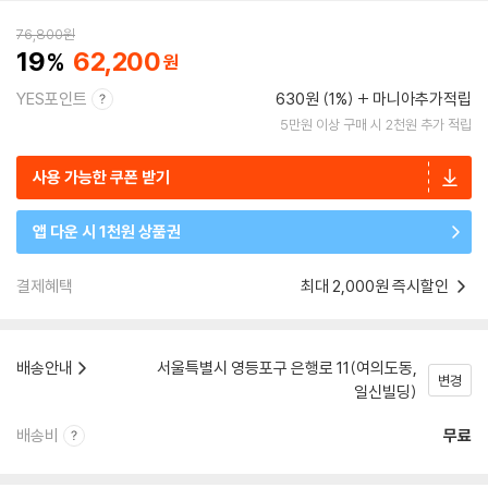
76,800
원
19
62,200
YES포인트
630원 (1%)
마니아추가적립
5만원 이상 구매 시 2천원 추가 적립
사용 가능한 쿠폰 받기
앱 다운 시 1천원 상품권
결제혜택
최대 2,000원 즉시할인
배송안내
서울특별시 영등포구 은행로 11(여의도동,
변경
일신빌딩)
배송비
무료