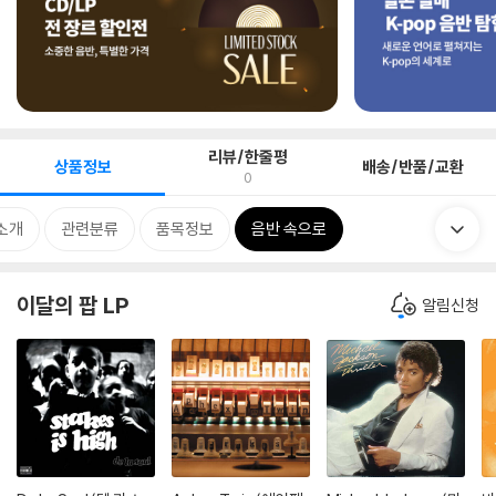
리뷰/한줄평
상품정보
배송/반품/교환
0
소개
관련분류
품목정보
음반 속으로
이달의 팝 LP
알림신청