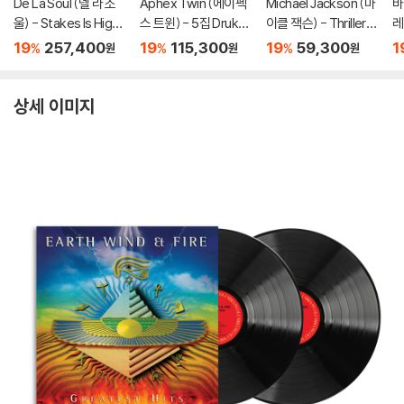
De La Soul (델 라 소
Aphex Twin (에이펙
Michael Jackson (마
바
울) - Stakes Is High
스 트윈) - 5집 Drukqs
이클 잭슨) - Thriller
레
[컬러 4LP]
[4LP]
[레드 앤 블랙 마블 LP]
B
19
257,400
19
115,300
19
59,300
1
%
%
%
원
원
원
il
1
상세 이미지