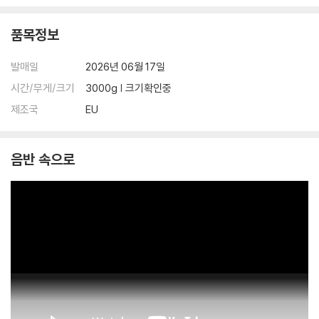
품목정보
발매일
2026년 06월 17일
시간/무게/크기
3000g | 크기확인중
제조국
EU
음반 속으로