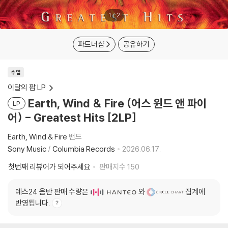
1
/
2
파트너샵
공유하기
수입
이달의 팝 LP
Earth, Wind & Fire (어스 윈드 앤 파이
LP
어) - Greatest Hits [2LP]
Earth, Wind & Fire
밴드
Sony Music
/
Columbia Records
2026.06.17.
첫번째 리뷰어가 되어주세요
판매지수
150
예스24 음반 판매 수량은
와
집계에
반영됩니다.