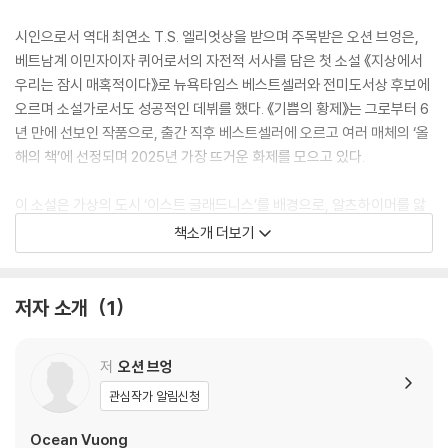
시인으로서 역대 최연소 T.S. 엘리엇상을 받으며 주목받은 오션 브엉은,
베트남계 이민자이자 퀴어로서의 자전적 서사를 담은 첫 소설 《지상에서
우리는 잠시 매혹적이다》로 뉴욕타임스 베스트셀러와 전미도서상 후보에
오르며 소설가로서도 성공적인 데뷔를 했다. 《기쁨의 황제》는 그로부터 6
년 만에 선보인 작품으로, 출간 직후 베스트셀러에 오르고 여러 매체의 ‘올
해의 책’에 선정되며 2025년 가장 뜨거운 화제를 모으고 있다.
이 소설은 가상의 도시 ‘이스트 글래드니스’를 배경으로, 알츠하이머를 앓
는 할머니 그라지나와 스스로 목숨을 끊으려던 소년 하이의 애틋한 우정을
책소개 더보기
그린다. 약물과 거짓말에 기대어 살아가던 하이는 갈 곳 없는 자신을 받아
들이고 따뜻한 한 끼를 내어주는 그라지나의 친절에 조금씩 변화를 맞는
다. 사촌 소니의 소개로 들어간 일터 ‘홈마켓’의 괴상하지만 정 많은 직원들
저자 소개
1
역시 하이에게 든든한 힘이 되어준다. 각자의 삶에 자부심을 지닌 채 끈끈
하게 연결된 그들은 한 사람의 불행 앞에 함께 맞선다. 늘 혼자였던 외로운
저
오션 브엉
이민자 소년에게 처음 생긴 낯선 집, 그리고 가족. 새롭게 찾아온 의미 속에
서 하이는 기분 좋은 혼란을 받아들이기로 한다.
관심작가 알림신청
Ocean Vuong
무너진 아메리칸드림, 쇠락한 지역의 소외된 사람들, 가족에 대한 그리움