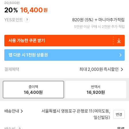
20,500
원
20
16,400
YES포인트
820원 (5%)
마니아추가적립
5만원 이상 구매 시 2천원 추가 적립
사용 가능한 쿠폰 받기
앱 다운 시 1천원 상품권
결제혜택
최대 2,000원 즉시할인
종이책
번역서
16,400
원
16,920
원
배송안내
서울특별시 영등포구 은행로 11(여의도동,
변경
일신빌딩)
배송비
무료