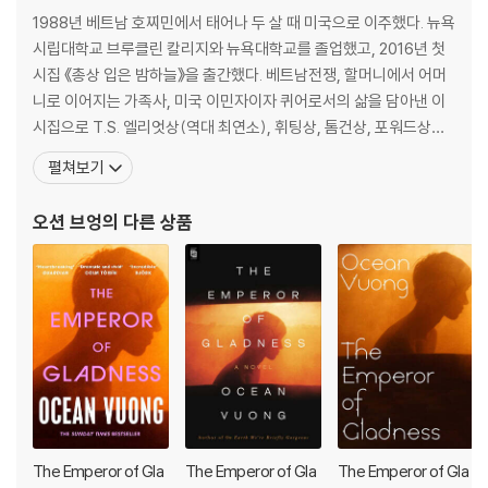
과 미국 사회에 속하고자 하는 열망 속에서 방황하는 젊음들… 오션 브엉
1988년 베트남 호찌민에서 태어나 두 살 때 미국으로 이주했다. 뉴욕
은 이들의 모습을 시적 언어로 포착하여, 개인의 아픔과 치유, 가족과 공동
시립대학교 브루클린 칼리지와 뉴욕대학교를 졸업했고, 2016년 첫
체의 회복을 이야기한다. 《기쁨의 황제》는 이러한 공감과 인간 회복의 서
시집 《총상 입은 밤하늘》을 출간했다. 베트남전쟁, 할머니에서 어머
사로 오프라 윈프리 북클럽의 선택을 받으며 출간 즉시 베스트셀러에 올랐
니로 이어지는 가족사, 미국 이민자이자 퀴어로서의 삶을 담아낸 이
다. “최초의 밀레니얼세대를 위한 위대한 미국 소설”이라는 찬사를 받은
시집으로 T.S. 엘리엇상(역대 최연소), 휘팅상, 톰건상, 포워드상을
이 작품을 통해, 독자들은 미국 문학의 오늘과 내일을 확인할 수 있을 것이
수상했다. 《뉴욕타임스》 《뉴요커》 《가디언》 등 주요 매체가 ‘올해의
펼쳐보기
다.
책’으로 선정하며 오션 브엉은 미국 문단의 주목받는 목소리로 자리
매김했다. 2019년 발표한 첫 장편소설 《지상에서 우리는 잠시 매혹
오션 브엉
의 다른 상품
Ocean Vuong returns with a bighearted novel about chos
적이다》는 베스트셀러에 오르며 전 세
en family, unexpected friendship, and the stories we tell
ourselves in order to survive
One late summer evening in the post-industrial town of East
Gladness, Connecticut, nineteen-year-old Hai stands on the
edge of a bridge in pelting rain, ready to jump, when he hears
someone shout across the river. The voice belongs to Grazin
a, an elderly widow succumbing to dementia, who convinces h
im to take another path. Bereft and out of options, he quickly
The Emperor of Gla
The Emperor of Gla
The Emperor of Gla