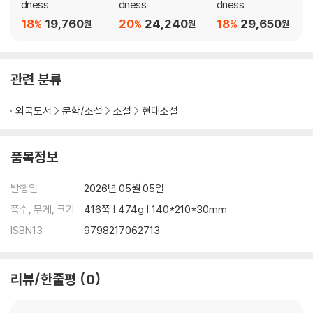
becomes her caretaker. Over the course of the year, the unlik
dness
dness
dness
ely pair develops a life-altering bond, one built on empathy, s
18
19,760
20
24,240
18
29,650
%
%
%
원
원
원
piritual reckoning, and heartbreak, with the power to transfor
m Hai's relationship to himself, his family, and a community on
the brink.
관련 분류
Following the cycles of history, memory, and time, The Emper
외국도서
문학/소설
소설
현대소설
or of Gladness shows the profound ways in which love, labor,
and loneliness form the bedrock of American life. At its heart i
s a brave epic about what it means to exist on the fringes of s
품목정보
ociety and to reckon with the wounds that haunt our collectiv
e soul. Hallmarks of Ocean Vuong's writing-formal innovation,
발행일
2026년 05월 05일
syntactic dexterity, and the ability to twin grit with grace thro
쪽수, 무게, 크기
416쪽 | 474g | 140*210*30mm
ugh tenderness-are on full display in this story of loss, hope, a
ISBN13
9798217062713
nd how far we would go to possess one of life's most fleeting
mercies: a second chance.
리뷰/한줄평
0