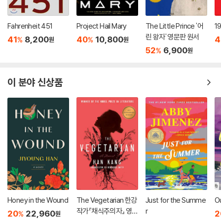
Fahrenheit 451
Project Hail Mary
The Little Prince '어
1
린 왕자' 영문판 원서
41
8,200
40
10,800
4
%
%
원
원
52
6,900
%
원
이 분야 신상품
Honey in the Wound
The Vegetarian 한강
Just for the Summe
O
작가『채식주의자』 영문
r
20
22,960
2
%
원