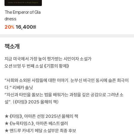
The Emperor of Gla
dness
20
16,400
%
원
책소개
지금 미국에서 가장 높이 평가받는 시인이자 소설가
오션 브엉 두 번째 소설 《기쁨의 황제》
”사회와 소외된 사람들에 대한 이야기. 눈부신 비극인 동시에 슬픈 희극이
다.“ 리베카 솔닛
“자신과 타인을 돌보는 법을 배워가는 과정을 깊은 공감으로 그려낸 소
설”. (《타임》 2025 올해의 책)
★ 《타임》, 아마존 선정 2025년 올해의 책
★ 《뉴욕타임스》, 아마존 베스트셀러
★ 앤드루 카네기 메달 소설부문 최종 후보