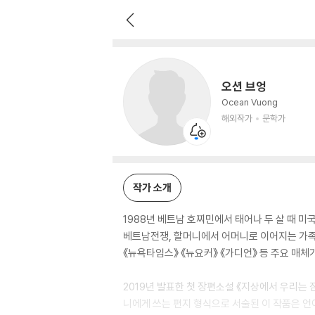
오션 브엉
해외작가
문학가
오션 브엉
Ocean Vuong
해외작가
문학가
작가 소개
1988년 베트남 호찌민에서 태어나 두 살 때 
베트남전쟁, 할머니에서 어머니로 이어지는 가족사
《뉴욕타임스》 《뉴요커》 《가디언》 등 주요 매
2019년 발표한 첫 장편소설 《지상에서 우리는
니에게 쓰는 편지 형식으로 서술된 이 작품은 언어