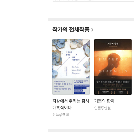
일명 ‘천재상’을 수상했다.
2022년에는 어머니의 죽음을 애도하는 시집 《시
설 《기쁨의 황제》를 발표했다. 가상의 도시 글
작가의 전체작품
현재 뉴욕대학교에서 문예창작학 석사과정을 가르치고
지상에서 우리는 잠시
기쁨의 황제
매혹적이다
인플루엔셜
인플루엔셜