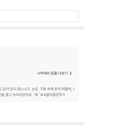
사락에서 밑줄 더보기
아 있지 않느냐고. 눈은, 구멍 속에 혼자 머물며, 1
문을 열고 속삭이셨어요. "봐."#4월의젊은작가