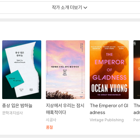
작가 소개 더보기
간은 어머니》를 출간했으며, 2024년 카네기 재단이 선정한 ‘위대한 이민자들’ 
래드니스를 배경으로 상처와 회복, 그리고 인간의 친절이 지닌 힘을 시적인 언어로
 있다. 2025년 《타임》이 ‘차세대 100인’에 선정하는 등 미국을 대표하는 
총상 입은 밤하늘
지상에서 우리는 잠시
The Emperor of Gl
Th
매혹적이다
adness
ad
문학과지성사
시공사
Vintage Publishing
Pen
품절