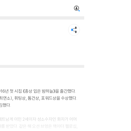
6년 첫 시집 《총상 입은 밤하늘》을 출간했다.
연소), 휘팅상, 톰건상, 포워드상을 수상했다.
김했다.
 베트남계 이민 2세이자 성소수자인 화자가 어머
를 받았다. 같은 해 오션 브엉은 맥아더 펠로십,