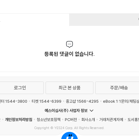
건
등록된 댓글이 없습니다.
로그인
최근 본 상품
주문/배송
터 1544-3800
티켓 1544-6399
중고샵 1566-4295
eBook 1:1문의/채팅
예스이십사(주) 사업자 정보
관
개인정보처리방침
청소년보호정책
PC버전
회사소개
거래처관계자께
도서홍
Copyright © YES24 Corp. All Rights Reserved.