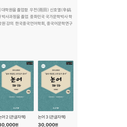
그것이 세상 살아가는 하나의 방편임을 확신하기도
게는 훌륭한 교육 교재로, 나이 들어서는 안분
대 대학원을 졸업함. 우전(雨田) 신호열(辛鎬
금의 浙江 杭州) 사람 범립본(范立本)이라는 이
박사과정을 졸업. 중화민국 국가문학박사 학
대학원 강의. 한국중국언어학회, 중국어문학연구
句)들을 모아 20가지 편장으로 나누어 편찬한 것
도 순수 고문체(古文體)가 아니며, 더러는 백화체
 되자, 엉뚱하게 노당(露堂) 추적(秋適)이 저술한
, 바로 이 ≪명심보감≫으로 들어갔으며 지금까
 그런가 하면 이웃 일본에는 임란 때 우리 판본이
연구하여 근세 일본의 정신적 밑바탕을 이룬 엄청
라는 사실은 도리어 우리는 잘 모르고 있다. 서구
논어 2 (큰글자책)
논어 3 (큰글자책)
백유경 (百喩經)
, 성경에 상응하는 구절들을 정리하여 선교의 기
30,000
30,000
10
18,000
%
원
원
원