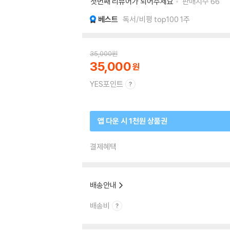
첫번째 리뷰어가 되어주세요
판매지수
66
베스트
독서/비평 top100 1주
35,000
원
35,000
YES포인트
앱 다운 시 1천원 상품권
결제혜택
배송안내
배송비