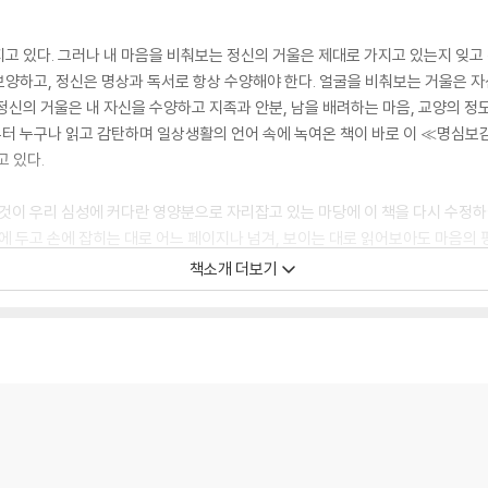
고 있다. 그러나 내 마음을 비춰보는 정신의 거울은 제대로 가지고 있는지 잊고 산
양하고, 정신은 명상과 독서로 항상 수양해야 한다. 얼굴을 비춰보는 거울은 
정신의 거울은 내 자신을 수양하고 지족과 안분, 남을 배려하는 마음, 교양의 
터 누구나 읽고 감탄하며 일상생활의 언어 속에 녹여온 책이 바로 이 ≪명심보
 있다.
그것이 우리 심성에 커다란 영양분으로 자리잡고 있는 마당에 이 책을 다시 수정하여
곁에 두고 손에 잡히는 대로 어느 페이지나 넘겨, 보이는 대로 읽어보아도 마음의 
를 지닌 책이라고 자부하고 싶다. 우리는 육신을 비추는 거울은 얼마든지 가지고
책소개 더보기
사람으로 태어나기가 가장 어렵다”(人生難得)라고 했다. 이렇게 삼라만상 중
을 지을 겨를이 있겠는가? ≪명심보감≫은 바로 그러한 이치를 일러주는 반성의
묻지 않도록 닦고 또 닦아 깨끗한 거울로 간직하여, 참된 삶을 살아가기로 노력해
에 이용해보면 훨씬 그 참 맛이 드러나기에 지금부터라도 차근히 입에 외우고 다니
에 나오는 한두 구절쯤 외우지 못하는 이가 없을 것이다. 흔히 어느 집이나 “