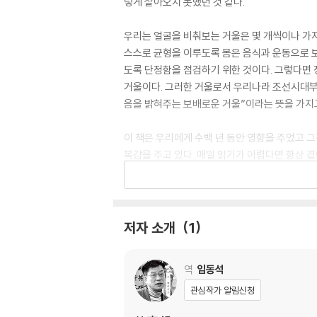
렇게 살아오지 못했던 것 같다.
우리는 얼굴을 비춰보는 거울은 몇 개씩이나 가지
스스로 균형을 이루도록 몸은 음식과 운동으로 보
도록 단정함을 점검하기 위한 것이다. 그렇다면 
거울이다. 그러한 거울로서 우리나라 조선시대부
음을 밝혀주는 보배로운 거울”이라는 뜻을 가지고
이 책은 우리에게 수백 년 동안 영향을 주었고 
복감을 주고 있다. 매일 읽기가 어렵다면 항상 
하루의 시작과 마무리를 삼아도 될 정도의 참가치
비해 놓고 수시로 나를 비추어 보자.
안지추(?之推)의 ≪안씨가훈(顔氏家訓)≫에 “
저자 소개
1
생을 허투루 살 수 있으며, 어찌 세상살이에 악
아도 되는 수양의 지침서이다. 이러한 거울이 때
역
임동석
(聯句)로 되어 있어, 이를 원문대로 외워 대화
관심작가 알림신청
우리나라 사람이라면 누구 하나 이 ≪명심보감≫