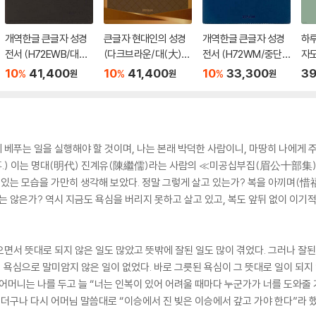
개역한글 큰글자 성경
큰글자 현대인의 성경
개역한글 큰글자 성경
하루
전서 (H72EWB/대단
(다크브라운/대(大)/
전서 (H72WM/중단
자
본/무지퍼/PU/반달 색
단본/색인/천연우피)
본/무지퍼/PU/반달 색
10
41,400
10
41,400
10
33,300
39
%
%
%
원
원
원
인/해설 없음/각주 없
인/해설 없음/각주 없
음/다크브라운)
음/다크네이비)
게 베푸는 일을 실행해야 할 것이며, 나는 본래 박덕한 사람이니, 마땅히 나에게 
) 이는 명대(明代) 진계유(陳繼儒)라는 사람의 ≪미공십부집(眉公十部集)≫
 있는 모습을 가만히 생각해 보았다. 정말 그렇게 살고 있는가? 복을 아끼며(惜福
는 않은가? 역시 지금도 욕심을 버리지 못하고 살고 있고, 복도 앞뒤 없이 이기적
면서 뜻대로 되지 않은 일도 많았고 뜻밖에 잘된 일도 많이 겪었다. 그러나 잘
의 욕심으로 말미암지 않은 일이 없었다. 바로 그릇된 욕심이 그 뜻대로 일이 되지
 어머니는 나를 두고 늘 “너는 인복이 있어 어려울 때마다 누군가가 너를 도와줄
 더구나 다시 어머님 말씀대로 “이승에서 진 빚은 이승에서 갚고 가야 한다”라 했