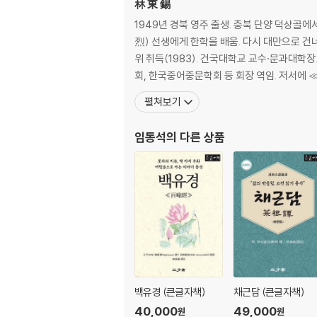
林 東 錫
서 가정의 화목을 위한 가훈으로 삼기도 하고, 
하였다. 유태인에게 ≪탈무드≫가 있었다면 우리
1949년 경북 영주 출생. 충북 단양 덕상골
(安分)과 지족(知足)의 안정감을 주는 그러한 
烈) 선생에게 한학을 배움. 다시 대만으로
가 홍무(洪武) 26년(1,393)에 편집한 통속
위 취득(1983). 건국대학교 교수·문과대
회, 한국중어
이 책은 고전의 훌륭한 구절이나 격언, 속담, 
펼쳐보기
이다. 이것이 우리나라에 들어와 단종 2년(145
(白話體)가 있다는 이유로 즉시 잊혀다가, 155
임동석
의 다른 상품
한국 책으로 잘못 알려지는 촌극을 빚고 만 것이
이 책은 조선 시대에 복간되어 아동들의 입학 
지 500년을 넘어 지금도 우리 심성에 깊이 자리 
그리하여 이 책의 한두 구절쯤 입에 달고 다니지
건너갔고, 일본의 지식인이라면 이 책을 금과옥조
난 양식이 되어주었다. 게다가 월남에 전수되어 
더구나 ‘한문으로 쓰여진 그 많은 중국(동양) 
백유경 (큰글자책)
채근담 (큰글자책)
에 번역된 이 책은 서구의 이름난 철학가와 종교
40,000
49,000
원
원
본 교재로 먼저 학습하지 않으면 안 되는 책으로