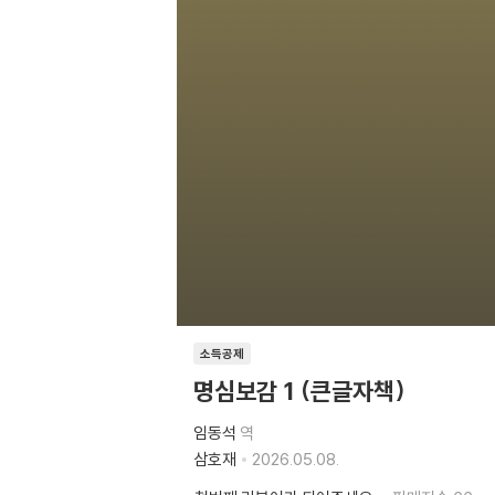
소득공제
명심보감 1 (큰글자책)
임동석
역
삼호재
2026.05.08.