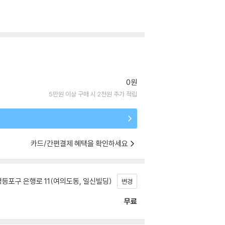
0원
5만원 이상 구매 시 2천원 추가 적립
카드/간편결제 혜택을 확인하세요
등포구 은행로 11(여의도동, 일신빌딩)
변경
무료