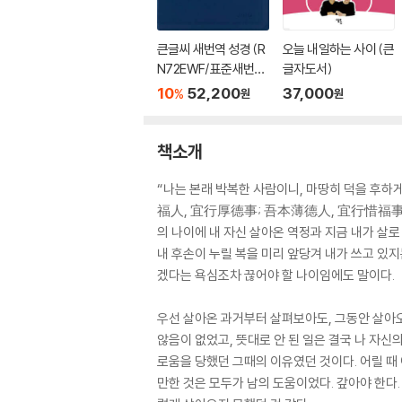
큰글씨 새번역 성경 (R
오늘 내일하는 사이 (큰
N72EWF/표준새번역
글자도서)
대단본/무지퍼/PU/반
10
52,200
37,000
%
원
원
달 색인/주석 없음/뉴
다크네이비)
책소개
“나는 본래 박복한 사람이니, 마땅히 덕을 후하
福人, 宜行厚德事; 吾本薄德人, 宜行惜福事.
의 나이에 내 자신 살아온 역정과 지금 내가 살로
내 후손이 누릴 복을 미리 앞당겨 내가 쓰고 있지
겠다는 욕심조차 끊어야 할 나이임에도 말이다.
우선 살아온 과거부터 살펴보아도, 그동안 살아오
않음이 없었고, 뜻대로 안 된 일은 결국 나 자신
로움을 당했던 그때의 이유였던 것이다. 어릴 때
만한 것은 모두가 남의 도움이었다. 갚아야 한다.