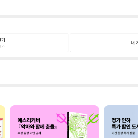
팔기
내 
불가