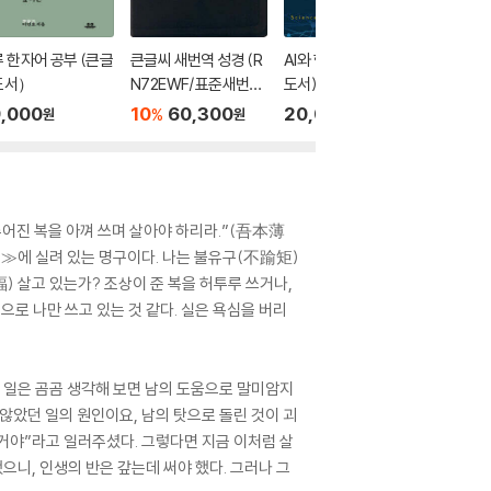
 한자어 공부 (큰글
큰글씨 새번역 성경 (R
AI와 함께 살기 (큰글자
중동이 건
도서）
N72EWF/표준새번역
도서)
자도서)
단본/무지퍼/천연우
,000
10
60,300
20,000
43,0
%
원
원
원
피/반달 색인/주석 없
음/검정)
주어진 복을 아껴 쓰며 살아야 하리라.”(吾本薄
에 실려 있는 명구이다. 나는 불유구(不踰矩)
) 살고 있는가? 조상이 준 복을 허투루 쓰거나,
으로 나만 쓰고 있는 것 같다. 실은 욕심을 버리
된 일은 곰곰 생각해 보면 남의 도움으로 말미암지
 않았던 일의 원인이요, 남의 탓으로 돌린 것이 괴
 거야”라고 일러주셨다. 그렇다면 지금 이처럼 살
으니, 인생의 반은 갚는데 써야 했다. 그러나 그