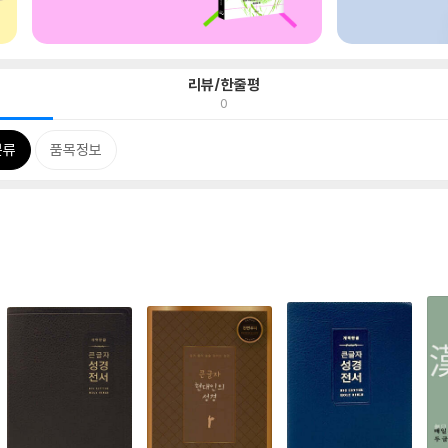
리뷰/한줄평
0
분류
품목정보