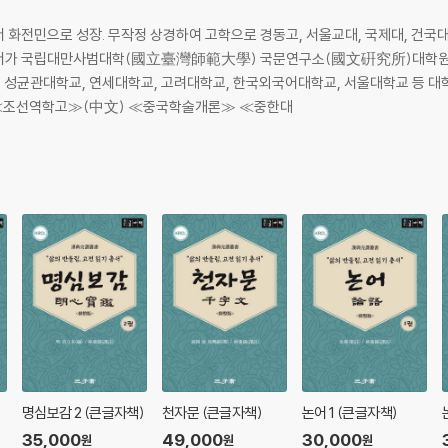
우리가 어릴 때만 해도 서당이나 학교에서 이를 외우고 쓰며, 그 구절구절마다 
에게는 이 ≪명심보감≫이 있었던 것이다. 온갖 지혜를 일러주었으며, 어린이에
에서 화전민으로 성장. 무작정 상경하여 고학으로 경동고, 서울교대, 국제대, 건국
책이었다. 그런데 이 ≪명심보감≫은 원래 중국 명(明)나라 때 무림(武林, 지
 건너가 국립대만사범대학(國立臺灣師範大學) 국문연구소(國文硏究所)대학원 
적인 명언집이었다. 그리고 중국에서는 곧바로 사라져 전해오지 않는 책이었다.
학장. 성균관대학교, 연세대학교, 고려대학교, 한국외국어대학교, 서울대학교 등 
중문학회 등 회장 역임. 저서에 ≪조선역학고≫(中文) ≪중국학술개론≫ ≪중한대
이언(俚諺)은 물론 당시까지 민간에 흔히 쓰이던 구어체의 대구(對句)나 경구(警
4)에 이미 청주에서 〈복각본〉이 나왔으나 내용이 불교, 도교의 것이 많고, 문체
0년에 〈초략본〉이 나타났고(담양본), 그 뒤 중국에서조차 정보를 얻을 수 없게
다.
입문서로써 ≪천자문≫, ≪계몽편≫, ≪동몽선습≫을 떼고 나면 책거리를 거쳐
잡고 있다.
 않으면 제대로 사람 취급을 받지 못하는 인간 됨의 척도를 일러주는 수신서였다.
처럼 여겨 자신들의 저술과 문장에 즐겨 인용하지 않은 자가 없었으며, 이를 
지금도 출판과 번역이 이어지고 있다.
서적 중에 최초로 서양에 번역된 기이한 책’이 바로 우리의 청주판 ≪명심보감≫이
명심보감 2 (큰글자책)
천자문 (큰글자책)
논어 1 (큰글자책)
학자들은 이를 읽고, “서양에 성경에 있듯이 동양에는 명심보감이 있다”라 어겨
35,000
49,000
30,000
원
원
원
 소중히 여겼다.