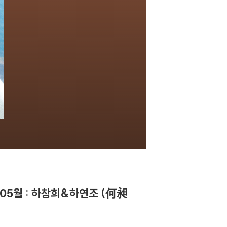
 05월 : 하창희&하연조 (何昶