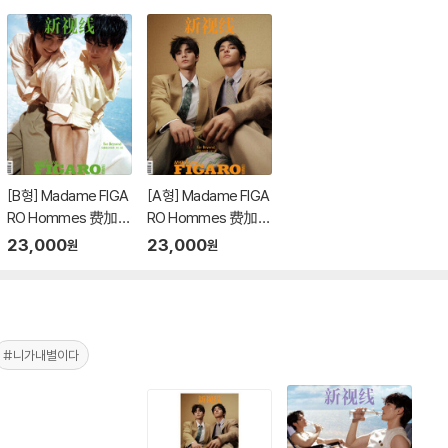
[B형] Madame FIGA
[A형] Madame FIGA
RO Hommes 费加
RO Hommes 费加
罗 마담 피가로 옴므 중
罗 마담 피가로 옴므 중
23,000
23,000
원
원
국 2026년 05월 : 하창
국 2026년 05월 : 하창
희&하연조 (何昶希＆
희&하연조 (何昶希＆
何衍朝) 커버 (B형 잡
何衍朝) 커버 (A형 잡
지+랜덤 카드 6장)
지+랜덤 카드 6장)
#니가내별이다