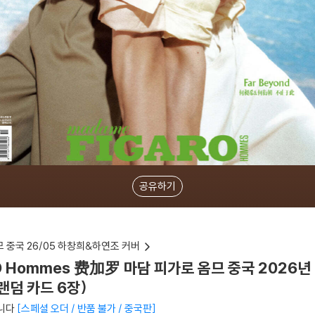
공유하기
옴므 중국 26/05 하창희&하연조 커버
RO Hommes 费加罗 마담 피가로 옴므 중국 2026년
랜덤 카드 6장)
니다
스페셜 오더 / 반품 불가 / 중국판