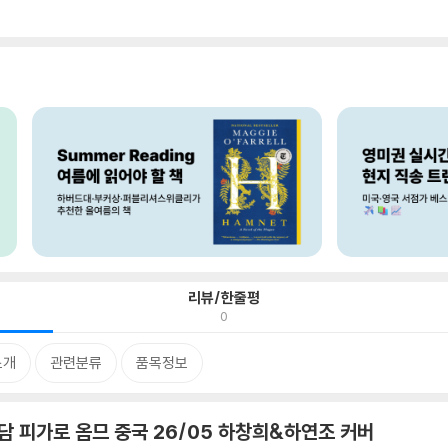
리뷰/한줄평
0
소개
관련분류
품목정보
마담 피가로 옴므 중국 26/05 하창희&하연조 커버