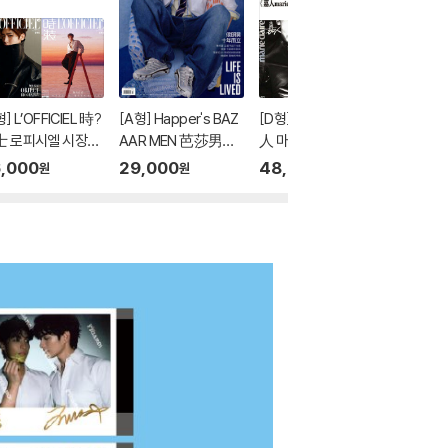
] L’OFFICIEL 時?
[A형] Happer's BAZ
[D형] Marieclaire 嘉
難哄 난홍
士 로피시엘 시장여
AAR MEN 芭莎男士
人 마리끌레르 중국 20
약남 주연
중국 2026년 05월
하퍼스 바자 맨 중국 20
26년 07월호 : 장릉혁
원작 소설
,000
29,000
48,000
10
2
%
원
원
원
: 후명호 (侯明昊)
26년 08월호 : 후명호
(?凌赫) 커버 (표지 미
자매편
 (A형 잡지+B형
(侯明昊) 커버 (A형
정 / A형 잡지+B형 잡
楠領銜
+카드 7장)
잡지+카드 3장)
지+C형 잡지+카드 9
《難哄
장)
《??藏