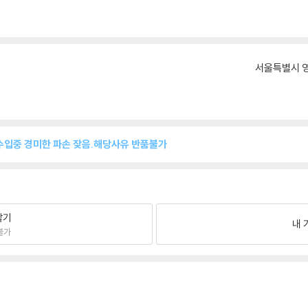
서울특별시 영
수입중 경미한 파손 잦음.해당사유 반품불가
팔기
내 
불가