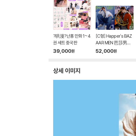
?哄漫?난홍 만화 1~4
[C형] Happer's BAZ
권 세트 중국판
AAR MEN 芭莎男士
하퍼스 바자 맨 중국 20
39,000
52,000
원
원
26년 08월호 : 후명호
(侯明昊) 커버 (A형
잡지+B형 잡지+카드
상세 이미지
8장)