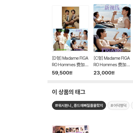
[D형] Madame FIGA
[C형] Madame FIGA
RO Hommes 费加
RO Hommes 费加
罗 마담 피가로 옴므 중
罗 마담 피가로 옴므 중
59,500
23,000
원
원
국 2026년 05월 : 하창
국 2026년 05월 : 하창
희&하연조 (何昶希＆
희&하연조 (何昶希＆
何衍朝) 커버 (A형 잡
何衍朝) 커버 (C형 잡
이 상품의 태그
지+B형 잡지+C형 잡
지+랜덤 카드 6장)
지+랜덤 카드 21장
#워시환니_중드에빠질줄몰랐지
#어덕행덕
+인생 네컷 1장+접이
식 우표)