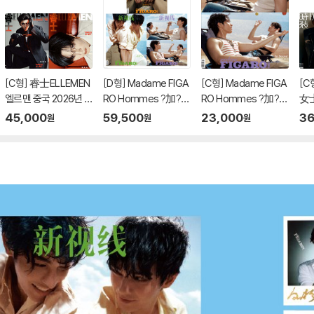
[C형] 睿士ELLEMEN
[D형] Madame FIGA
[C형] Madame FIGA
[C형
엘르맨 중국 2026년 0
RO Hommes ?加?
RO Hommes ?加?
女
6월호 : 진철원 (?哲?)
마담 피가로 옴므 중국
마담 피가로 옴므 중국
사 
45,000
59,500
23,000
36
원
원
원
커버 (A형 잡지+B형
2026년 05월 : 하창희
2026년 05월 : 하창희
호 
잡지+카드 10장+포스
&하연조 (何昶希＆
&하연조 (何昶希＆
커버
터 1장+엽서 1장)
何衍朝) 커버 (A형 잡
何衍朝) 커버 (C형 잡
잡지
지+B형 잡지+C형 잡
지+랜덤 카드 6장)
지+랜덤 카드 21장
+인생 네컷 1장+접이
식 우표)