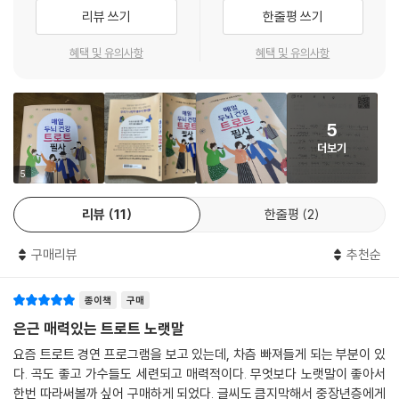
· 오늘의 기분을 여백에 적어보세요
리뷰 쓰기
한줄평 쓰기
책의 빈 공간에 노랫말을 쓰면서 느낀 감상을 남겨보세요. 단순한 필사책
이 아니라 나만의 소중한 ‘인생 일기장’이 될 수 있습니다.
혜택 및 유의사항
혜택 및 유의사항
5
더보기
5
리뷰
11
한줄평
2
구매리뷰
추천순
종이책
구매
은근 매력있는 트로트 노랫말
요즘 트로트 경연 프로그램을 보고 있는데, 차츰 빠져들게 되는 부분이 있
다. 곡도 좋고 가수들도 세련되고 매력적이다. 무엇보다 노랫말이 좋아서
한번 따라써볼까 싶어 구매하게 되었다. 글씨도 큼지막해서 중장년층에게