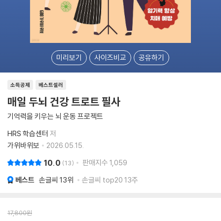
미리보기
사이즈비교
공유하기
소득공제
베스트셀러
매일 두뇌 건강 트로트 필사
기억력을 키우는 뇌 운동 프로젝트
HRS 학습센터
저
가위바위보
2026.05.15.
10.0
판매지수
1,059
13
베스트
손글씨
13위
손글씨 top20 13주
17,800
원