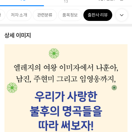
13
차
저자 소개
관련분류
품목정보
출판사 리뷰
상세 이미지