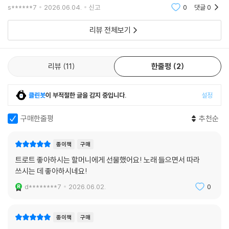
하더라구요. 너무 좋아하셔서 다른 책들도 살펴보고 더 구
s******7
2026.06.04.
신고
0
댓글
0
매해야겠어요.
리뷰 전체보기
리뷰
11
한줄평
2
클린봇
이 부적절한 글을 감지 중입니다.
설정
구매한줄평
추천순
종이책
구매
트로트 좋아하시는 할머니에게 선물했어요! 노래 들으면서 따라
쓰시는 데 좋아하시네요!
d********7
2026.06.02.
0
종이책
구매