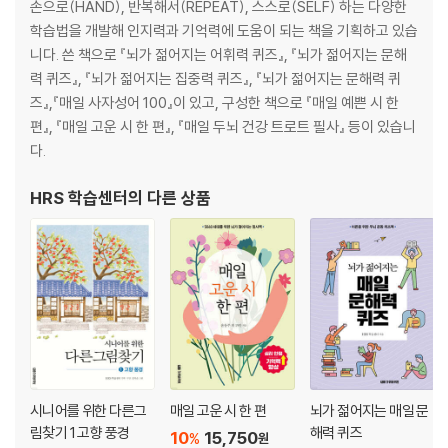
앉으나 서나 당신 생각 현철 56
손으로(HAND), 반복해서(REPEAT), 스스로(SELF) 하는 다양한
노래 부르며 완성하는 가로세로 십자말풀이 (642) 60
학습법을 개발해 인지력과 기억력에 도움이 되는 책을 기획하고 있습
트로트 상식 (642) 62
니다. 쓴 책으로 『뇌가 젊어지는 어휘력 퀴즈』, 『뇌가 젊어지는 문해
력 퀴즈』, 『뇌가 젊어지는 집중력 퀴즈』, 『뇌가 젊어지는 문해력 퀴
헤아릴 수 없이 수많은 밤을
즈』,『매일 사자성어 100』이 있고, 구성한 책으로 『매일 예쁜 시 한
옥경이 태진아 64
편』, 『매일 고운 시 한 편』, 『매일 두뇌 건강 트로트 필사』 등이 있습니
내 나이가 어때서 오승근 66
다.
사랑밖에 난 몰라 심수봉 68
돌아와요 부산항에 조용필 72
HRS 학습센터
의 다른 상품
보릿고개 진성 74
남행열차 김수희 78
어머나 장윤정 82
동백 아가씨 이미자 88
찐이야 영탁 90
천 년 바위 이찬원 94
이제 나만 믿어요 임영웅 98
황포돛대 이미자 104
시니어를 위한 다른그
매일 고운 시 한 편
뇌가 젊어지는 매일 문
가지 마오 나훈아 106
림찾기 1 고향 풍경
해력 퀴즈
사랑이 이런 건가요 임영웅 108
10
15,750
%
원