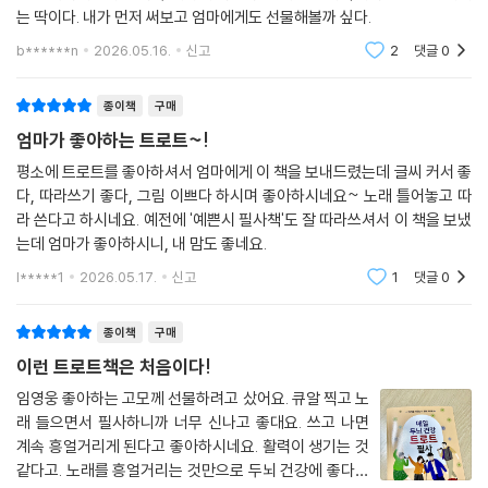
는 딱이다. 내가 먼저 써보고 엄마에게도 선물해볼까 싶다.
b******n
2026.05.16.
신고
2
댓글
0
종이책
구매
엄마가 좋아하는 트로트~!
평소에 트로트를 좋아하셔서 엄마에게 이 책을 보내드렸는데 글씨 커서 좋
다, 따라쓰기 좋다, 그림 이쁘다 하시며 좋아하시네요~ 노래 틀어놓고 따
라 쓴다고 하시네요. 예전에 '예쁜시 필사책'도 잘 따라쓰셔서 이 책을 보냈
는데 엄마가 좋아하시니, 내 맘도 좋네요.
l*****1
2026.05.17.
신고
1
댓글
0
종이책
구매
이런 트로트책은 처음이다!
임영웅 좋아하는 고모께 선물하려고 샀어요. 큐알 찍고 노
래 들으면서 필사하니까 너무 신나고 좋대요. 쓰고 나면
계속 흥얼거리게 된다고 좋아하시네요. 활력이 생기는 것
같다고. 노래를 흥얼거리는 것만으로 두뇌 건강에 좋다고