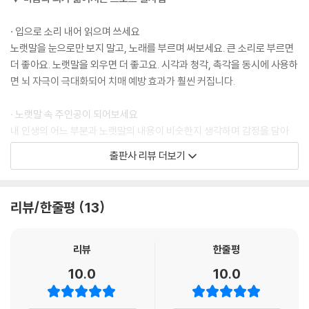
오늘같이 좋은 날 송가인 160
노래 부르며 완성하는 가로세로 십자말풀이 (644) 164
· 입으로 소리 내어 읽으며 쓰세요
트로트 상식 (644) 166
노랫말을 눈으로만 보지 말고, 노래를 부르며 써보세요. 큰 소리로 부르면
정답 167
더 좋아요. 노랫말을 외우면 더 좋고요. 시각과 청각, 촉각을 동시에 사용하
면 뇌 자극이 극대화되어 치매 예방 효과가 훨씬 커집니다.
· 노랫말 속 주인공이 되어보세요
내 인생의 어느 부분과 노랫말의 내용이 비슷한지 생각하며 감정을 담아
쓰면, 더 재미있고 스트레스 해소에도 큰 도움이 됩니다.
출판사 리뷰 더보기
· 좋아하는 가수의 목소리를 떠올려 보세요
가수의 꺾기나 애절한 울림을 떠올리며 노랫말을 쓰다 보면 상상력과 집중
리뷰/한줄평
13
력까지 기를 수 있습니다.
· 하루에 딱 한 곡만 정성껏!
리뷰
한줄평
많이 쓰는 것보다 한 곡이라도 정성을 다해 쓰는 것이 중요합니다. 예쁜 글
10.0
10.0
씨체보다는 ‘나만의 추억’을 남긴다는 마음으로 즐겨보세요.