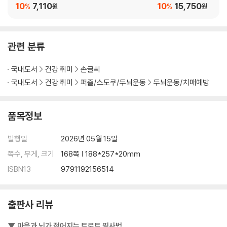
10
7,110
10
15,750
막걸리 한 잔 영탁 112
%
%
원
원
노래 부르며 완성하는 가로세로 십자말풀이 (643) 116
트로트 상식 (643) 118
관련 분류
어차피 인생이란 한 번뿐인데
갈무리 나훈아 120
국내도서
건강 취미
손글씨
어느 60대 노부부 이야기 임영웅 122
국내도서
건강 취미
퍼즐/스도쿠/두뇌운동
두뇌운동/치매예방
부초 같은 인생 김용임 126
고향역 나훈아 130
품목정보
들국화 여인 현철 132
잃어버린 30년 이찬원 134
발행일
2026년 05월 15일
사랑아 장윤정 138
사랑은 장난이 아니야 태진아 140
쪽수, 무게, 크기
168쪽 | 188*257*20mm
내 마음 별과 같이 현철 144
ISBN13
9791192156514
사랑은 눈물의 씨앗 정동원 148
서울 탱고 방실이 150
사랑의 거리 문희옥 152
출판사 리뷰
당신은 모르실 거야 혜은이 154
그 강을 건너지 마오 양지은 156
▼ 마음과 뇌가 젊어지는 트로트 필사법