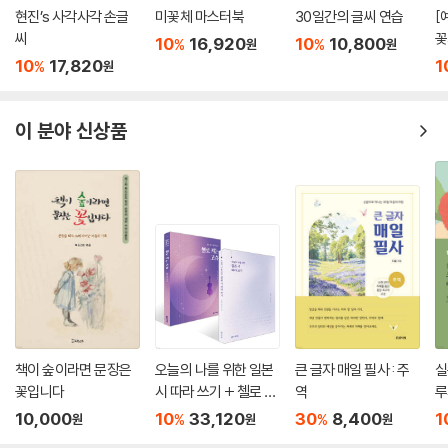
현진’s 사각사각 손글
미꽃체 마스터북
30일간의 글씨 연습
[
씨
꽃
10
16,920
10
10,800
%
%
원
원
10
17,820
1
%
원
이 분야 신상품
책이 숲이라면 문장은
오늘의 나를 위한 일본
큰 글자 매일 필사 : 주
실
꽃입니다
시 따라 쓰기 + 첼로 켜
역
루
는 고슈 세트
어
10,000
10
33,120
30
8,400
1
%
%
원
원
원