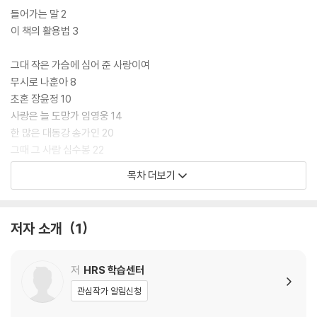
글자를 옮겨 적는 것만 아니라, 오감을 활용하는 것이 이 책의 특징이다. 본
들어가는 말 2
문에 수록된 QR코드를 통해 가수의 목소리를 들으며 입으로 노래 부르고,
이 책의 활용법 3
동시에 손으로 써 내려가는 과정은 시각, 청각, 촉각을 동시에 자극해 뇌 자
극 효과를 극대화한다. 직접 손으로 옮겨 적는 필사 작업은 손가락 끝의 섬
그대 작은 가슴에 심어 준 사랑이여
세한 움직임을 통해 뇌의 전두엽을 활성화해 기억력을 높이고 치매 예방에
무시로 나훈아 8
도 탁월한 효과가 있다.
초혼 장윤정 10
사랑은 늘 도망가 임영웅 14
이 책은 전체 3부로 구성되었다. 1부에서는 사랑과 그리움의 정서를 담은
한 많은 대동강 송가인 20
곡들을, 2부에서는 지난 세월을 반추하는 곡들을 수록했고, 마지막 3부에
그때 그 사람 심수봉 22
서는 삶의 깊은 지혜가 담긴 곡들을 배치하여 각 세대가 삶에서 마주한 경
울긴 왜 울어 이찬원 26
목차 더보기
험과 감정을 공감할 수 있도록 구성했다. 또 각 부의 마지막에 삽입된 ‘가로
사랑의 미로 최진희 30
세로 십자말풀이’와 ‘트로트 상식’ 코너는 트로트를 더 깊이 알아가는 즐거
고장 난 벽시계 나훈아 34
움과 함께 쏠쏠한 재미를 더해줄 것이다.
안동역에서 진성 36
저자 소개
1
남자는 배 여자는 항구 심수봉 40
18세 순이 나훈아 44
빈 잔 남진 48
저
HRS 학습센터
정 주고 떠난 사람 현철 50
관심작가 알림신청
사랑의 트위스트 설운도 52