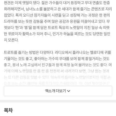
편견은 이제 옛말이 됐다. 젊은 가수들이 대거 등장하고 무대 연출도 한층
화려해지면서, 남녀노소를 불문하고 온 세대가 함께 즐기는 콘텐츠로 자리
잡았다. 특히 오디션 참가자들이 시련을 딛고 성장해 가는 과정은 한 편의
드라마를 보는 듯한 감동을 주며 많은 공감과 응원을 이끌어내고 있다. 무
엇보다 ‘한’과 ‘흥’을 함께 담은 트로트 특유의 노랫말이 지친 일상 속 따뜻
한 위로이자 활력소가 되어 주니, 인기가 하늘을 찌르는 것도 당연한 일인
지 모른다.
트로트를 즐기는 방법은 다양하다. 라디오에서 흘러나오는 멜로디에 귀를
기울이는 것도 좋고, 좋아하는 가수의 무대를 보며 함께 흥얼거리는 것도
좋고, 동네 노래 교실에서 친구들과 함께 목청 높여 불러보는 것도 좋다. 여
기에 더해 노랫말을 한 줄 한 줄 천천히 써 내려가다 보면, 그냥 듣는 것과
는 또 다른 감동을 맛볼 수 있다. 익숙하게 들어온 노랫말이었지만 직접 손
으로 쓰는 순간, 불현듯 새롭게 다가오기 때문이다. ‘아, 이런 뜻이었구나’
하고 가슴이 먹먹해지는 그 순간, 트로트는 단순히 노래를 넘어 나의 이야
책소개 더보기
기가 된다.
『매일 두뇌 건강 트로트 필사』는 인생의 희로애락이 녹아 있는 트로트 명
목차
곡의 노랫말을 직접 손으로 따라 쓰며 두뇌 활력을 깨우는 책이다. 단순히