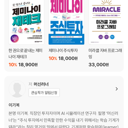
주식 투자를 위한 최소한의 재무제표 | 돈이 되는 일곱 가지 황금지표 | AI-
랩으로 기업 평가하기 | 소형주 효과는 지금도 유효한가?
6장. 투자 아이디어를 데이터 분석으로 검증한다
AI 데이터 분석가 | AI 노코드 준비하기 | 확률로 풀어보는 주식시장의 본
질 | AI 노코드 실전 투자 전략 백테스트
7장. AI 애널리스트 고용하기: 딥리서치
한 권으로 끝내는 제미
제미나이 주식투자
미라클 자바 프로그래
AI 애널리스트 | 좋은 질문 vs 나쁜 질문 | 4대 AI 딥리서치 성능 비교 | 좋
나이 재테크
밍
10
18,000
%
원
은 질문이 딥리서치를 만나면
10
18,900
33,000
%
원
원
4부. 1인 투자 하우스의 완성: 원칙은 AI 멘토에게, 실행은 에이전트 AI로
저
머신러너
8장. AI 워런 버핏 멘토 만들기
관심작가 알림신청
투자 대가와 24시간 대화하는 방법 | AI 투자 멘토를 만드는 4단계 | 맞춤
형 GPTs를 증강하는 방법
이기복
본명 이기복. 직장인 투자자이며 AI 시뮬레이션 연구자. 필명 ‘머신러
9장. 그 누구에게도 맡길 수 없는 안전마진
너’는 “주식 투자에서 만족할 만한 수익을 내기 위해서는 학습 기계가
틀릴 때를 대비하기 위한 안전마진 | 투자 수익률을 지키는 체크리스트 |
돼라”라는 찰리 멍거의 말에서 따왔다. 기계처럼 학습하며(learner)