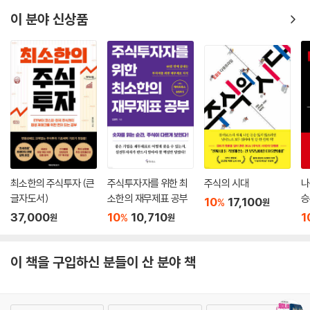
이 분야 신상품
최소한의 주식투자 (큰
주식투자자를 위한 최
주식의 시대
나
글자도서)
소한의 재무제표 공부
승
10
17,100
%
원
37,000
10
10,710
1
%
원
원
이 책을 구입하신 분들이 산 분야 책