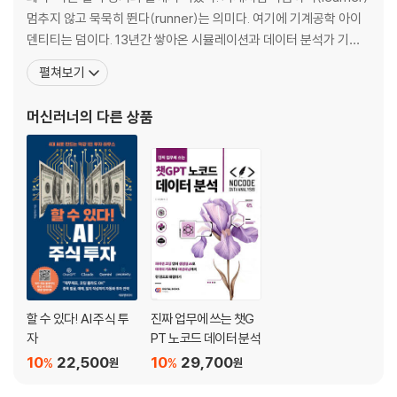
안전마진 체크리스트 GPTs 만들기 | AI는 주식의 가치를 범위로 추정한
멈추지 않고 묵묵히 뛴다(runner)는 의미다. 여기에 기계공학 아이
다
덴티티는 덤이다. 13년간 쌓아온 시뮬레이션과 데이터 분석가 기질
을 투자로 확장했고, 그 과정에서 주식 데이터 수집·분석 도구인 ‘EA
펼쳐보기
10장. 생성형 AI 다음은 에이전트 AI
M-system’을 개발했다. 투자 관련 데이터와 최신 AI 트렌드, 투자
에이전트 AI 시대의 주식 투자 | 에이전트 AI 시작하기 | 에이전트 AI 실전
메모 등을 독자 전용 홈페이지(www.ai-stock.co.kr)에 매주 업로
머신러너
의 다른 상품
활용 | AI는 실행하고 나는 감독한다
드한다.
부록 _ 투자 고수들이 사용하는 황금 프롬프트 15선
주석
『제미나이 주식투자』
1장 AI 투자 입문: 이제 주식도 AI에게 물어보세요!
1. 첫 단추가 중요해요! 제미나이와 인사하기
잠깐만요 ? 화면이 조금 바뀌어도 당황하지 마세요!
2. 복잡한 주식 공부는 끝! 내 수익을 책임질 제미나이
할 수 있다! AI 주식 투
진짜 업무에 쓰는 챗G
잠깐만요 ? 주식 투자 우상향 프롬프트, 이렇게 활용하세요.
자
PT 노코드 데이터 분석
3. 여기는 주식 투자 본부! 주식매매 환경 만들기
10
22,500
10
29,700
%
%
원
원
잠깐만요 ? 최종 책임은 본인의 몫