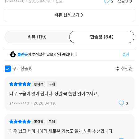
미래형 투자 시스템을 경험하고 싶다
s*******0
2026.04.19.
신고
2
댓글
0
· AI 펀드매니저와 애널리스트를 고용해 기관 부럽지 않은 나만의 1인 투자
리뷰 전체보기
하우스를 구축하고 싶다
· 코딩 없이 자연어 대화만으로 내 머릿속 투자 시나리오를 객관적인 숫자
로 검증하고 싶다
리뷰
119
한줄평
54
· 딥리서치와 투자 대가의 조언을 통해 매수 충동을 통제하고 성급한 투자
결정을 유보하는 힘을 기르고 싶다
· 시장이 틀릴 수 있음을 인정하고 어떤 하락장에서도 내 자본을 지켜낼 단
클린봇
이 부적절한 글을 감지 중입니다.
설정
단한 안전마진을 준비하고 싶다
구매한줄평
추천순
종이책
구매
너무 도움이 많이 됩니다. 정말 꼭 한번 읽어보세요.
s*******0
2026.04.19.
3
종이책
구매
매우 쉽고 제미나이의 새로운 기능도 알게 해줘 추천합니다.