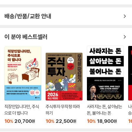
배송/반품/교환 안내
이 분야 베스트셀러
직장인입니다만, 주식
주식투자 무작정 따라
사라지는 돈, 살아남는
나
으로 더 법니다
하기
돈, 불어나는 돈
승
10
20,700
10
22,500
10
18,900
1
%
%
%
원
원
원