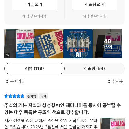
마다 어떤 상황에서 어떤 AI를 어떻게 활용해야 하는지를 한눈에 보여주는
잠깐만요 ? 뉴스에 팔자?
리뷰 쓰기
한줄평 쓰기
‘AI 가이드 표’를 실었고, 바로 실행 가능한 프롬프트를 제공해서 따라 할
잠깐만요 ? 공시에 대응하는 우리의 자세
수 있도록 안내한다.
혜택 및 유의사항
혜택 및 유의사항
5. 어느 동네 맛집이 잘 나가? 돈이 몰리는 업종(섹터) 공략법
6. 물 들어올 때 노를 저어라! 산업의 사계절 파악하기
“재무제표, 코딩 몰라도 OK”
잠깐만요 ? 성장의 길목에서 만나는 깊은 골짜기, 캐즘(Chasm)
종목 발굴, 매매, 일지 작성까지 자동화 투자 전략
7. 거인의 어깨에 올라타기! 복잡한 밸류체인 1분 만에 이해하기
40
잠깐만요 ? 밸류체인, 이것만 기억하세요
더보기
실전 활용 측면에서도 한발 더 나아간다. 어시스턴트 AI인 클로드 인 크롬
8. 엄마가 좋아? 아빠가 좋아? 국내외 라이벌 기업 한눈에 보기
을 활용하면 실제 증권사 웹 화면을 AI와 함께 보며 포트폴리오를 점검할
15
잠깐만요 ? PEG가 뭐예요?
수 있다. 보유 종목의 비중, 수익률, 리스크 요인을 종합해 강점과 약점을
리뷰
119
한줄평
54
진단하고 구체적인 개선 방안까지 진단해준다. 또한 클로드 코워크에 주식
5장 제미나이와 차트 속 숨은 그림 찾기: 그래프가 말을 한다고?
투자를 위한 플러그인을 설치하면 투자를 위한 긴밀한 협업이 시작된다.
1. 빨갛고 파란 막대기는 뭘까? 캔들과 거래량으로 기싸움 읽기
구매리뷰
추천순
2. 선이 만나는 곳에 돈이 있다? 이동평균선과 골든크로스의 마법
어시스턴트 AI에 이은 패러다임은 스스로 행동하는 에이전트 AI다. 저자는
잠깐만요 ? 이동평균선, 며칠로 설정하는 게 정답인가요?
종이책
구매
계좌 조회부터 재무제표 수집, 뉴스 검색, 종합 분석, 리밸런싱, 매매 실행,
3. 왜 이 가격만 오면 멈추지? 보이지 않는 천장과 바닥 찾기
투자 일지 기록까지 전 과정을 자동화하는 ‘6단계 오케스트레이션 시스
주식의 기본 지식과 생성형AI인 제미나이를 동시에 공부할 수
4. 그래서 얼마에 사고 팔까? 제미나이가 딱 정해주는 매매 타이밍
템’을 제안한다. 투자자는 전략을 설계하고 감독하는 역할에 집중하고, 실
있는 매우 독특한 구조의 책으로 강추합니다.
5. 주식 시장에도 단골 그림이 있다? 대중의 습관을 읽는 패턴 분석
행은 AI가 유기적으로 담당하는 이 시스템은 효율성 향상을 넘어 투자 방
제가 생성형 AI에 대해서 관심을 갖기 시작한 것은 얼마
6. 이거 뭔가 쎄한데? 차트 뒤에서 개미를 유혹하는 세력의 실체
식 자체를 바꾸는 구조적 혁신이다.
안 되었습니다. 2026년 3월말에 처음 관심을 가지고 우
7. 준비는 끝났다! 제미나이 차트 종합 보고서 받는 법