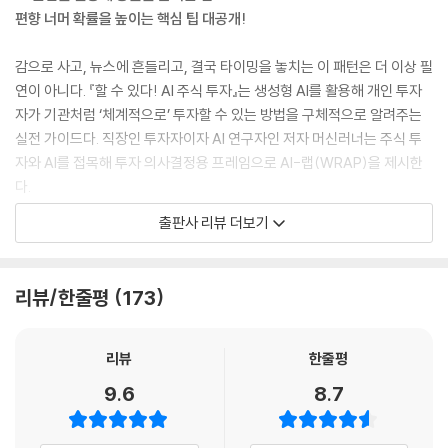
4. 요즘은 이거 진짜 잘나가? SNS로 대중의 온도 체크하기
편향 너머 확률을 높이는 핵심 팁 대공개!
5. 뭐가 이렇게 복잡해? 경제 지표, 제미나이로 한 방에 이해하기
잠깐만요 ? 복잡한 뉴스, 제미나이에게 번역시키기
감으로 사고, 뉴스에 흔들리고, 결국 타이밍을 놓치는 이 패턴은 더 이상 필
잠깐만요 ? 거시 경제, 이름만 들어도 어려운데 대체 뭔가요?
연이 아니다. 『할 수 있다! AI 주식 투자』는 생성형 AI를 활용해 개인 투자
6. 주식 시장의 큰손들은 요즘 뭐해? 외국인과 기관의 수급 읽기
자가 기관처럼 ‘체계적으로’ 투자할 수 있는 방법을 구체적으로 알려주는
잠깐만요 ? 왜 ‘글로벌 헤지펀드 수석 데이터 분석가’일까?
실전 가이드다. 직장인 투자자이자 AI 연구자인 저자 머신러너는 주식 투
7. 전설들의 비밀 장바구니 훔쳐보기! 13F 보고서 완벽 분석
자와 AI를 접목해 투자 의사결정용 프레임으로 AI-랩(WRAP)을 제시한
잠깐만요 ? 13F 보고서는 뭔가요?
다.
8. 무작정 사기 전에 잠깐! 내 돈을 지키는 5가지 골든룰
잠깐만요 ? 세상에 공짜 점심은 없습니다!
출판사 리뷰 더보기
· 1단계(W): AI로 투자 지평을 넓혀라
· 2단계(R): AI로 투자 시나리오를 검증하라
4장 제미나이로 기업 체력 검진하기: 이 회사, 진짜 잘 나가?
· 3단계(A): AI로 투자 결정을 미뤄라
1. 이것만 알면 대화가 된다! 초보를 위한 주식 용어 5가지
리뷰/한줄평
173
· 4단계(P): AI로 틀릴 때를 대비하라(안전마진)
2. 흙속의 진주를 찾아라! 제미나이로 저평가 우량주 발굴하기
3. 숫자가 어려워도 괜찮아요! 제미나이와 재무제표 쉽게 읽기
이 AI-랩 4단계에 맞게 AI를 배치해 데이터 분석가, 애널리스트, 펀드매니
리뷰
한줄평
잠깐만요 ? 데이터가 많아 어디까지 복사해야 할지 고민된다면?
저, 트레이더로 활용하는 투자 시스템을 만든다. 책의 큰 차별점은 AI를 도
잠깐만요 ? 제미나이가 매긴 점수, 믿을 수 있을까요?
9.6
8.7
구가 아니라 ‘조직’으로 설계한다는 점이다. 챗GPT는 데이터 분석, 제미나
4. 달콤한 사탕? 독이 든 사과? 공시의 진실 파헤치기
이는 리서치, 클로드와 퍼플렉시티는 실행 보조로 분업한다. 이를 위해 장
잠깐만요 ? 자사주의 마법은 끝났다?