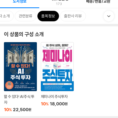
도서정보
배송/반품/교환
173
자 소개
관련분류
품목정보
출판사 리뷰
이 상품의 구성 소개
할 수 있다! AI 주식 투
제미나이 주식투자
자
10
18,000
%
원
10
22,500
%
원