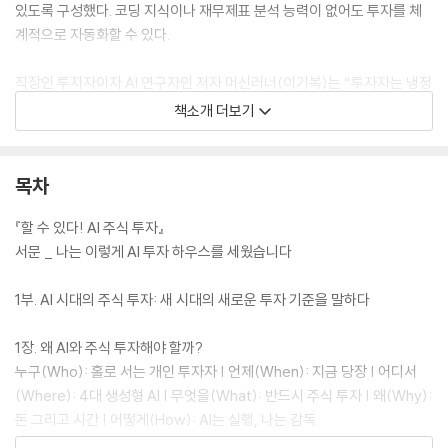
있도록 구성했다. 코딩 지식이나 재무제표 분석 능력이 없어도 투자를 체
계적으로 자동화할 수 있다.
직장인 투자자이자 AI 연구자인 저자 머신러너(이기복)는 “투자자는 냉정
한 감독자가 되고, AI는 더 유능한 분석가이자 실행자가 되는 것이 책의 핵
책소개 더보기
심”이라며 “감정과 직관에 의존하는 투자에서 벗어나 자신만의 투자철학
과 시스템을 세우고 싶은 독자, 최신 AI 트렌드를 주식 투자에 접목해 미래
형 투자 시스템을 경험하고 싶은 독자에게 유용한 책”이라고 설명했다. 새
목차
로운 AI 기술 등을 업데이트하고 해설하는 『할 수 있다! AI 주식 투자』 독자
전용 홈페이지(www.ai-stock.co.kr)를 운영한다.
『할 수 있다! AI 주식 투자』
서문 _ 나는 이렇게 AI 투자 하우스를 세웠습니다
[도서] 제미나이 주식투자 : 이 주식 살까, 말까? 제미나이로 시작하는 우
상향 주식투자
1부. AI 시대의 주식 투자: 새 시대의 새로운 투자 기준을 말하다
잃어도 괜찮은 돈은 없습니다.
이 주식 살까, 말까? 제미나이로 시작하는 우상향 주식투자
1장. 왜 AI와 주식 투자해야 할까?
누구(Who): 홀로 서는 개인 투자자 | 언제(When): 지금 당장 | 어디서
수익을 결정하는 결정적인 차이는 바로 ‘질문의 기술’에 있다. 이 책은 복잡
(Where): 4대 생성형 AI | 무엇을(What): 반드시 주식 투자 | 왜(Why):
하고 난해한 주식 공부의 장벽을 제미나이 프롬프트 맞춤 전략으로 단숨에
돈 그리고 시간 | 어떻게(How): AI는 실행, 나는 감독
허물어준다. 매매창의 흐름부터 기술적 차트, 방대한 경제지표까지 제미나