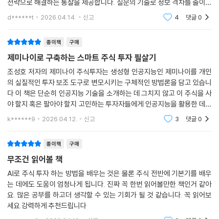
잠깐만요 ? 더 편리하게 매매일지 관리하기
전략으로 해결하는 통찰을 제공합니다. 질문의 기술로 정보 격차를 줄이고
레이엄, 피터 린치, 리처드 데니스까지, 그들이 남긴 기록이 있다면 언제든
데이터 기반의 확신 있는 투자를 시작하고 싶은 분들께 강력히 추천합니
4. 흔들리는 멘탈 잡아주세요! 하락장의 공포를 이기는 AI 코칭
d******t
2026.04.14.
신고
4
댓글
0
지, 누구라도 나만의 24시간 투자 멘토로 되살릴 수 있다.
다.
종이책
구매
이 책은 AI 기술만을 강조하지 않는다. 오히려 반복해서 강조하는 것은 ‘투
자철학’이다. AI에 ‘오를 주식’을 묻는 것은 좋은 질문이 아니며, 올바른 질
제미나이로 구축하는 스마트 주식 투자 필살기
문을 던지기 위해서는 자신의 투자 성향과 기준이 먼저 정립되어야 한다는
조성호 저자의 제미나이 주식투자는 생성형 인공지능인 제미나이를 개인
점을 분명히 한다. 나는 어떤 투자자인가, 어떤 리스크를 감당할 수 있는가,
의 실질적인 투자 보조 도구로 변모시키는 구체적인 방법론을 담고 있습니
어떤 상황에서 매수와 매도를 결정할 것인가. 이러한 근본적인 질문을 바
다 이 책은 단순히 인공지능 기술을 소개하는 데 그치지 않고 이 주식을 사
탕으로, AI를 활용해 자신만의 투자 원칙을 강화해나가는 과정을 진솔하게
야 할지 혹은 팔아야 할지 고민하는 투자자들에게 인공지능을 활용한 데이
담아낸다. 결국 이 책은 단순한 투자 기법서가 아니다. 개인 투자자가 AI를
터 기반의 의사결정 방식을 제안합니다 특히 이백여 개에 달하는 실전 프
k******9
2026.04.12.
신고
3
댓글
0
롬프트를 수록하여
통해 ‘기관 수준의 사고 체계’를 갖추고, 데이터와 원칙에 기반한 의사결정
을 내릴 수 있도록 돕는 전략서다.
종이책
구매
무조건 읽어볼 책
* 이런 독자에게 강력 추천
AI로 주식 투자 하는 방법을 배우는 것은 물론 주식 전반에 기본기를 배우
는 데에도 도움이 엄청나게 됩니다. 진짜 꼭 한번 읽어볼만한 책인거 같아
· AI가 주식 추천을 잘할 거라는 환상에서 벗어나 AI와 함께 투자의 본질에
요. 많은 공부를 하고더 생각할 수 있는 기회가 될 것 같습니다. 꼭 읽어보
도달하고 싶다
세요.강력하게 추천드립니다
· 클로드 코워크와 에이전트 AI 등 최신 기술 트렌드를 주식 투자에 접목해