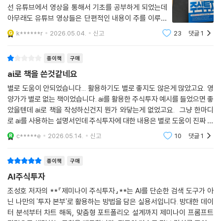
선 유튜브에서 영상을 통해서 기초를 공부하게 되었는데
무엇보다 좋은 것은 어려운 코딩 없이 실행 가능한 노코드(no-code) 비
아무래도 유튜브 영상들은 단편적인 내용이 주를 이루어
6장 제미나이로 투자 포트폴리오 완성하기: 내 투자 성향에 딱 맞는 제미
법이라는 점이다. 자연어로 AI와 대화하는 것만으로 주가 데이터 분석, 수
서 책을 사서 체계적으로 공부를 해야겠다는 생각으로 한
나이 활용법
k******r
2026.05.04.
신고
23
댓글
1
꺼번에 여러가지 책을 주문하게 되었습니다. 1) 챗GPT
익률 시각화, 투자 시나리오 검증까지 수행할 수 있다. 더 나아가 딥리서치
1. 한 종목은 불안해! ETF로 안전하게 수익 바구니 채우기
주식투자 사용설명서2) AI를 활용하는 스마트한
기능을 활용해 수백 건의 기업 리포트와 뉴스 데이터를 교차 검증하고, 이
잠깐만요 ? 펀드와 주식, 뭐가 다른가요?
종이책
구매
를 기반으로 보다 입체적인 투자 판단을 내리는 방법을 구체적인 사례와
잠깐만요 ? 주식 뉴스에서 자주 나오는 ‘따상’은 뭔가요?
ai로 책을 쓴것같네요
함께 설명한다. 직감과 감정에 의존하던 투자 방식을 데이터 중심의 의사
2. 자는 동안에 돈이 들어온다? 제미나이가 찾아낸 배당주 황금알
결정 구조로 전환하는 핵심적인 변화다.
별로 도움이 안되었습니다... 활용하기도 별로 좋지도 않은게 많았고요. 영
3. 이건 따따블! 공모주로 보너스 수익 챙기기
양가가 별로 없는 책이었습니다. ai를 활용한 주식투자 예시를 들었으면 좋
4. 주식은 불안하고 예금은 심심해? 꼬박꼬박 이자 받는 채권 투자
았을텐데 ai로 책을 작성하신건지 뭔가 와닿는게 없었고요. 그냥 한마디
워런 버핏과 피터 린치를 스승 삼아
잠깐만요 ? 금리와 채권은 왜 시소처럼 움직일까요?
로 ai를 사용하는 설명서인데 주식투자에 대한 내용은 별로 도움이 진짜 안
시장의 비공개 고급 자료를 찾아라!
5. 이익도 2배, 고통도 2배! 레버리지와 인버스 안전하게 타기
되었고 ai를 사용하는방법이 나와있는데 이건 그냥 인터넷에 ai사용법이
내 투자철학을 완성하는 AI 리서치
c*****e
2026.05.14.
신고
10
댓글
1
6. 이름만 선물일 뿐 실체는 독약! 선물 거래를 절대 하면 안 되는 이유
라고 검색하시면
투자 공부가 어려운 진짜 이유는 스승이 없기 때문이다. 시장을 이긴 투자
종이책
구매
7장 성공 투자로 가는 관리의 기술: 끝날 때까지 끝난 게 아니다!
자는 소수이고, 그들이 노하우를 알려줄 이유도 없다. 이 책은 이러한 불가
1. 몰빵 금지! 제미나이가 짜주는 황금비율 포트폴리오
AI주식투자
능을 AI로 뒤집는다. 워런 버핏의 60년 치 주주 서한과 투자철학을 학습한
2. 세금이 아까워요 제미나이가 알려주는 스마트 절세 꿀팁
조성호 저자의 **『제미나이 주식투자』**는 AI를 단순한 검색 도구가 아
AI 투자 멘토를 GPTs 4단계로 만드는 과정을 공개한다. 나아가 찰리 멍거
잠깐만요 ? 초보자를 위한 ISA 꿀팁
닌 나만의 '투자 본부'로 활용하는 방법을 담은 실용서입니다. 방대한 데이
의 투자 원칙 체크리스트 TOP 10을 GPTs에 담아, 매수 버튼을 누르기 전
3. 내 성적표는 어때? 제미나이에게 매매 일기 평가 받기
터 분석부터 차트 해독, 맞춤형 포트폴리오 설계까지 제미나이 프롬프트
에 AI와 2인 1조로 체크리스트를 확인하는 방법까지 안내한다. 벤저민 그