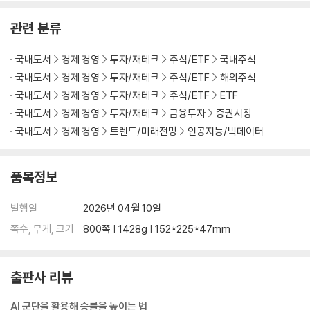
2장 제미나이 200% 활용하기: 주린이를 위한 특급 비밀 과외
관련 분류
1. 내 비서, 스펙이 궁금해? 제미나이 깊이 알기
잠깐만요 ? 무료 버전 사용자의 체력 관리
국내도서
경제 경영
투자/재테크
주식/ETF
국내주식
2. 제미나이에게 전문가의 영혼 불어넣기: 페르소나 설정의 마법
국내도서
경제 경영
투자/재테크
주식/ETF
해외주식
잠깐만요 ? 가독성을 높여주는 표현 제거법
국내도서
경제 경영
투자/재테크
주식/ETF
ETF
3. 프롬프트가 수익을 결정한다? 제미나이가 감동하는 대화의 기술
국내도서
경제 경영
투자/재테크
금융투자
증권시장
4. 클릭 한 번으로 전문가 호출! 나만의 전담 비서팀 구축하기
5. 그대로 복사해서 쓰세요! 수익으로 가는 마법의 프롬프트 템플릿
국내도서
경제 경영
트렌드/미래전망
인공지능/빅데이터
잠깐만요 ? 프롬프트 다듬기
6. 이 주식 살까, 말까? 제미나이 무작정 사용해 보기
품목정보
잠깐만요 ? 상한가와 하한가
7. 꼭 알아야 할 비서 사용 주의 사항! 할루시에이션 대처법
발행일
2026년 04월 10일
잠깐만요 ? 제미나이와 챗GPT로 교차 검증하기
쪽수, 무게, 크기
800쪽 | 1428g | 152*225*47mm
3장 제미나이와 함께 시장 눈치 읽기: 지금 사도 될까?
1. 오늘은 뭐라고 떠들고 있어? 바쁜 당신을 위한 5분 뉴스 브리핑
출판사 리뷰
2. 뉴스에 속지 마세요! 낚시성 기사 제미나이로 걸러내기
3. 유튜브 지옥 탈출! 제미나이로 30분 영상을 3초 만에 훑어보기
AI 군단을 활용해 승률을 높이는 법