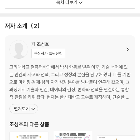
목차 더보기
이로 완벽히 해독하는 법을 담았다. 이제 뉴스 브리핑과 재무제표, 포트폴
2장. AI 주식 투자 4단계: AI-랩(WRAP)
리오 분석은 제미나이에게 맡기고, 운이 아닌 분석으로, 소문이 아닌 확실
AI와 함께하는 주식 투자 의사결정 과정 | AI-랩 1단계: AI로 투자 지평을
한 근거로 투자를 시작해 보자.
넓혀라 | AI-랩 2단계: AI로 투자 시나리오를 검증하라 | AI-랩 3단계: AI
저자 소개
2
로 투자 결정을 미뤄라 | AI-랩 4단계: AI로 틀릴 때를 대비하라
저평가 우량주와 유망 섹터 발굴은 물론, 월가 전문가의 통찰을 이식한 제
미나이를 통해 정교한 매수·매도 타이밍까지 잡아낼 수 있다. 불확실한 시
2부. 이기는 AI 투자 시스템 구축: 투자철학 위에 어시스턴트 AI를 세우다
저
조성호
장에서 나만의 확신을 세우고 싶다면, 제미나이와 함께하는 투자 본부를
관심작가 알림신청
세워보자.
3장. 당신의 포트폴리오는 안녕하십니까?
AI가 추천한 주식, 정말 믿어도 될까? | 이미 산 주식, AI에 보여주기 | 나는
고려대학교 컴퓨터학과에서 박사 학위를 받은 이후, 기술 너머에 있
어떤 투자자가 될 것인가?
는 인간의 사고와 선택, 그리고 성장의 본질을 탐구해 왔다. IT를 기반
으로 마케팅·경제·심리·자기성장 분야를 넘나들며 연구해 왔으며, 그
4장. AI 펀드매니저 고용하기: 어시스턴트 AI
과정에서 기술과 인간, 데이터와 감정, 변화와 선택을 연결하는 통합
클로드 인 크롬과 포트폴리오 점검하기 | 클로드 코워크와 1인 투자 하우스
적 관점을 키워 왔다. 현재는 한신대학교 교수로 재직하며, 단순한 지
세우기
식 전달을 넘어 스스로 질문하고 세상을 해석하는 힘을 기르는 교육
펼쳐보기
에 가치를 두고 있다. 주요 저서로는 『제미나이 주식투자』(길벗, 202
3부. 입체적 실전 주식 분석: 기본적, 기술적, 심층적 분석은 AI가 답이다
6), 『미라클 자바 프로그래밍』(한빛아카데미, 2026), 『Do it! C 언
조성호
의 다른 상품
어 프로그래밍 입문』(이지
5장. AI로 실시하는 기업 건강검진