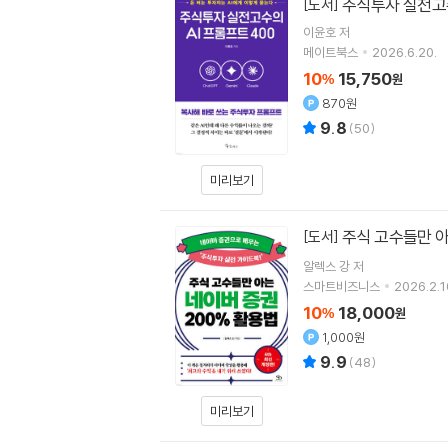
주식투자 실전고수
[도서]
이윤호
저
메이트북스
2026.6.20.
10
15,750
%
원
870원
9.8
(
50
)
미리보기
주식 고수들만 아
[도서]
알렉스 강
저
스마트비즈니스
2026.2.1
10
18,000
%
원
1,000원
9.9
(
48
)
미리보기