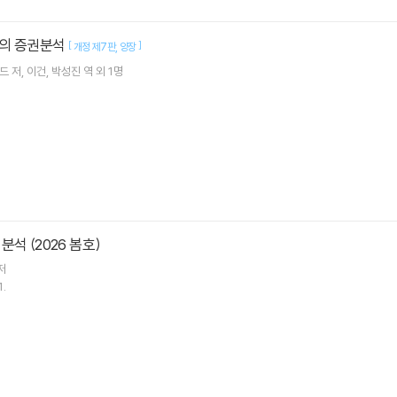
의 증권분석
[
]
개정 제7판
양장
도드
저
이건
박성진
역 외 1명
석 (2026 봄호)
저
1.