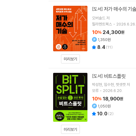
저가 매수의 기
[도서]
오버솔드
저
필라멘트북스
2026.6.26.
10
24,300
%
원
1,350원
8.4
(
11
)
미리보기
비트스플릿
[도서]
박성현
임수현
젯셋캣
저
모루
2026.6.20.
10
18,900
%
원
1,050원
10.0
(
2
)
미리보기