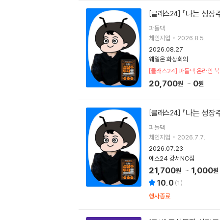
『나는 성장
[클래스24]
파돌댁
체인지업
2026.8.5.
2026.08.27
웨일온 화상회의
[클래스24] 파돌댁 온라
20,700
0
원
원
『나는 성장
[클래스24]
파돌댁
체인지업
2026.7.7.
2026.07.23
예스24 강서NC점
21,700
1,000
원
원
10.0
(
1
)
행사종료