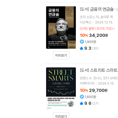
금융의 연금술
[도서]
[
조지 소로스
저
송이루
역
다산북스
2025.12.15.
[단독] 볼펜 (포인트 차감)
10
34,200
%
원
1,900원
9.3
(
30
)
미리보기
스트리트 스마
[도서]
로렌스 A. 코너스
린다 브래
이레미디어
2026.5.15.
10
29,700
%
원
1,650원
9.6
(
27
)
미리보기