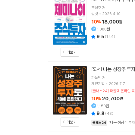
조성호
저
길벗
2026.4.10.
10
18,000
%
원
1,000원
9.5
(
144
)
미리보기
나는 성장주 투자
[도서]
파돌댁
저
체인지업
2026.7.7.
[클래스24] 파돌댁 온라
10
20,700
%
원
1,150원
9.8
(
43
)
미리보기
『나는 성장주 투자
클래스24