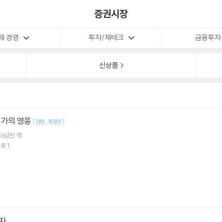
증권시장
제 경영
투자/재테크
금융투자
신상품
월가의 영웅
[
]
양장
개정판
이성민
역
8.1.
자