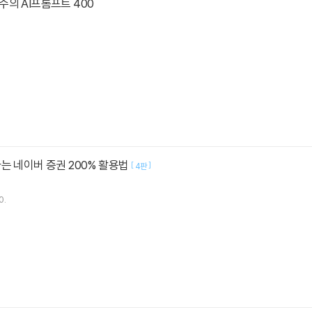
의 AI프롬프트 400
는 네이버 증권 200% 활용법
[
]
4판
0.