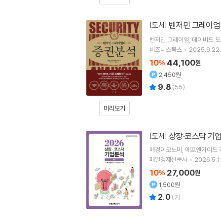
벤저민 그레이엄
[도서]
벤저민 그레이엄
데이비드 
비즈니스북스
2025.9.22.
10
44,100
%
원
2,450원
9.8
(
55
)
미리보기
상장·코스닥 기업분
[도서]
매경이코노미
에프앤가이드
매일경제신문사
2026.5.1
10
27,000
%
원
1,500원
2.0
(
2
)