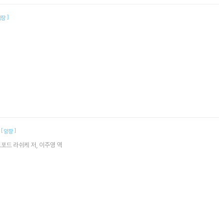
]
양장
트
[
]
양장
드포드 라쉬케
저
이주영
역