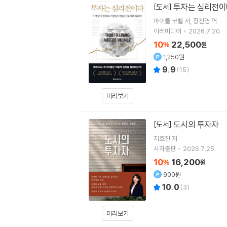
투자는 심리전이
[도서]
마이클 코벨
저
장진영
역
이레미디어
2026.7.20.
10
22,500
%
원
1,250원
9.9
(
15
)
미리보기
도시의 투자자
[도서]
지효진
저
사자출판
2026.7.25.
10
16,200
%
원
900원
10.0
(
3
)
미리보기