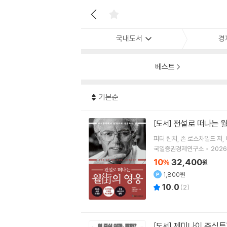
국내도서
경
베스트
기본순
전설로 떠나는 
[도서]
피터 린치
존 로스차일드
저
국일증권경제연구소
2026.
10
32,400
%
원
1,800원
10.0
(
2
)
제미나이 주식투
[도서]