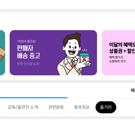
배
감독/출연진 소개
관련분류
품목정보
줄거리