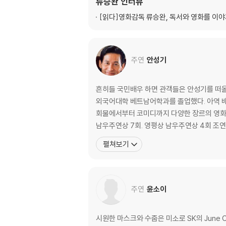
류승완
인터뷰
[읽다]
영화감독 류승완, 독서와 영화를 이
주연
안성기
흔히들 국민배우 하면 관객들은 안성기를 떠올
외국어대학 베트남어학과를 졸업했다. 아역 배우
회물에서부터 코미디까지 다양한 장르의 영화를 작업했으며, 40년
남우주연상 7회. 영평상 남우주연상 4회 조
펼쳐보기
주연
윤소이
시원한 마스크와 수줍은 미소로 SK의 June