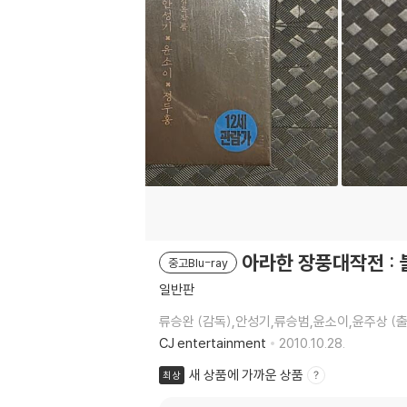
아라한 장풍대작전 :
중고Blu-ray
일반판
류승완 (감독),안성기,류승범,윤소이,윤주상 (출
CJ entertainment
2010.10.28.
새 상품에 가까운 상품
최상