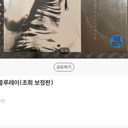
1
/
2
공유하기
 블루레이(초회 보정판)
연)