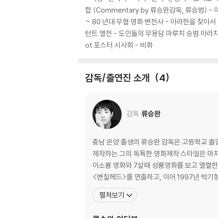
합 (Commentary by 류승완감독, 류승범) - 
~ 80 년대 무협 영화 변천사 - 아라한을 찾아서 
턴트 열전 - 도인들의 무용담 마루치 승범 아라치 소이
ot 포스터 시사회 - 비화
감독/출연진 소개
4
감독
류승완
충남 온양 출생의 류승완 감독은 고등학교 졸업
제작하는 그의 독특한 영화제작 스타일은 마치
이소룡 영화와 7살때 성룡영화를 보고 열렬한 
<변질헤드>를 연출하고, 이어 1997년 박기
펼쳐보기