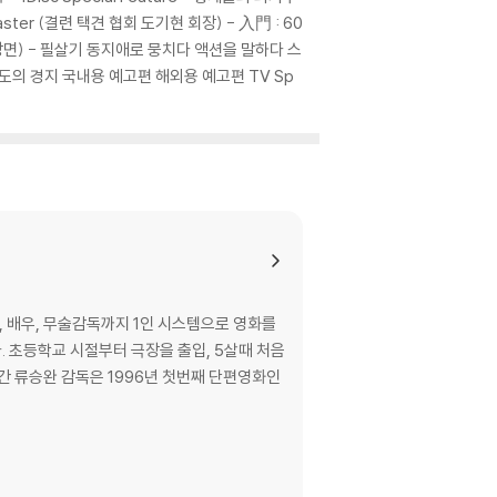
ster (결련 택견 협회 도기현 회장) - 入門 : 60
삭제장면) - 필살기 동지애로 뭉치다 액션을 말하다 스
- 득도의 경지 국내용 예고편 해외용 예고편 TV Sp
, 배우, 무술감독까지 1인 시스템으로 영화를
 초등학교 시절부터 극장을 출입, 5살때 처음
간 류승완 감독은 1996년 첫번째 단편영화인