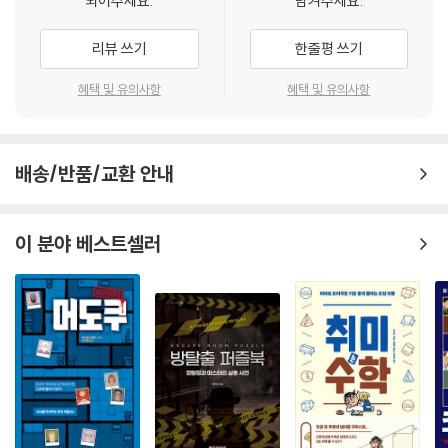
되어주세요.
남겨주세요.
종이와 연필 아날로그로 두뇌훈련
리뷰 쓰기
한줄평 쓰기
① 수학의 정수에서 21세기의 루빅큐브로
혜택 및 유의사항
혜택 및 유의사항
스위스의 수학자 레온하르트 오일러가 창안한 다차원 배열에서 시작된 이
게임은 일본의 ‘니코리’를 거쳐 브랜드화되었고, 홍콩의 웨인 굴드에 의해
배송/반품/교환 안내
전 세계 신문으로 퍼져나갔습니다. ‘수학의 노벨상’ 아벨상 수상자인 아티
야는 스도쿠가 젊은이들의 수학적 관심을 높이는 최고의 도구라고 극찬했
습니다.
이 분야 베스트셀러
② 워킹 메모리(Working Memory)의 혁신적 활성화
인간의 이마 뒤쪽에 위치한 전두연합령(워킹 메모리)은 사고력, 기억력,
감정 제어를 담당하는 ‘뇌의 사령탑’입니다. FMRI 검사 결과, 사무라이 스
도쿠처럼 복잡한 논리 문제를 풀 때 전두연합령에 혈류가 활발히 유입됨이
확인되었습니다. 이는 ‘디지털 치매’를 겪는 현대인과 뇌 기능 저하를 걱정
하는 실버 세대에게 뇌의 가소성을 높여주는 최고의 영양제가 됩니다.