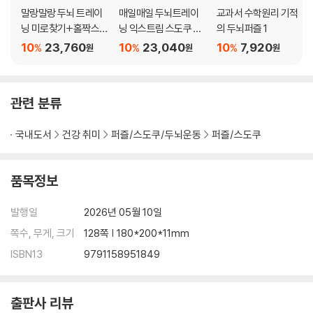
말랑말랑 두뇌 트레이
매일매일 두뇌트레이
교과서 수학원리 기적
닝 미로찾기+홀짝스도
닝 익스트림 스도쿠 41
의 두뇌퍼즐 1
쿠 1~3 세트
0 세트
10
23,760
10
23,040
10
7,920
%
%
%
원
원
원
관련 분류
국내도서
건강 취미
퍼즐/스도쿠/두뇌운동
퍼즐/스도쿠
품목정보
발행일
2026년 05월 10일
쪽수, 무게, 크기
128쪽 | 180*200*11mm
ISBN13
9791158951849
출판사 리뷰