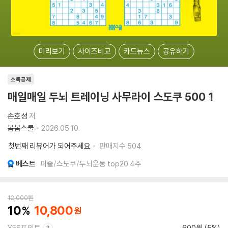
미리보기
사이즈비교
카드뉴스
공유하기
소득공제
매일매일 두뇌 트레이닝 사무라이 스도쿠 500 1
손호성
저
봄봄스쿨
2026.05.10.
첫번째 리뷰어가 되어주세요
판매지수
504
베스트
퍼즐/스도쿠/두뇌운동 top20 4주
12,000
원
10
10,800
YES포인트
600원 (5%)