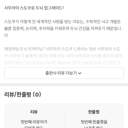
사무라이 스도쿠로 두뇌 업그레이드!
스도쿠가 이렇게 전 세계적인 사랑을 받는 이유는, 수학적인 사고 개발은
물론 집중력, 논리력, 추리력을 키워주며 두뇌 건강을 지켜주기 때문입니
다.
매일매일 두뇌 트레이닝 『사무라이 스도쿠 1』에서는 일반 사무라이 스도
쿠 이외에 각 블록에 대각선 양쪽 모두 1부터 9까지의 숫자를 겹치지 않게
넣어야 하는 것으로 Easy 50개, Normal 25개, Hard 25개 고난이도의
진보한 퍼즐을 구성하였습니다. 기존 스도쿠에 익숙한 퍼즐 마니아에게도
출판사 리뷰 더보기
만만치 않은 도전이 될 것이지만 그만큼 지적 쾌감과 기쁨도 높아질 것입
니다.
리뷰/한줄평
0
평범한 스도쿠가 이제 시시하게 느껴진다면 난이도가 다른 사무라이 스도
쿠에 도전해보세요! 5개의 겹쳐진 스도쿠가 각기 하나의 스도쿠라고 생각
하시면 안됩니다. 겹치는 부분을 채워가며 다음 스도쿠를 오가며 풀이가
리뷰
한줄평
완성됩니다. 일반 스도쿠로 봤을 때 총 500개의 고난도의 스도쿠를 풀어
첫번째 리뷰어가
첫번째 한줄평을
낼 수 있다면, 당신은 진정한 퍼즐챔피언이라 자신해도 좋을 것입니다.