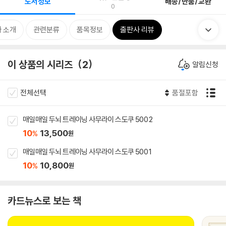
도서정보
배송/반품/교환
0
 소개
관련분류
품목정보
출판사 리뷰
이 상품의 시리즈
2
알림신청
전체선택
품절포함
매일매일 두뇌 트레이닝 사무라이 스도쿠 500 2
10
13,500
%
원
매일매일 두뇌 트레이닝 사무라이 스도쿠 500 1
10
10,800
%
원
카드뉴스로 보는 책