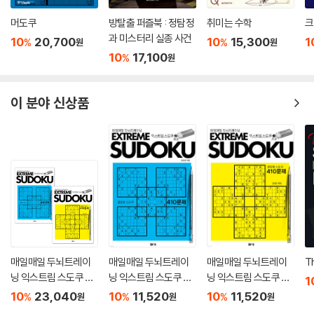
③ 뇌는 행동에 따라 변한다 (Neuroplasticity)
머도쿠
방탈출 퍼즐북 : 정탐정
취미는 수학
크
과 미스터리 실종 사건
10
20,700
10
15,300
1
%
%
원
원
수학교육 보조교재로 스도쿠를 활용하는 이유는 귀납법과 연역법을 동시
10
17,100
%
원
에 활용해야 하는 퍼즐의 특성 때문입니다. 시행착오를 반복하며 문제를
해결하는 과정은 학생들에게는 논리적 사고력을, 성인들에게는 14년 더
젊은 두뇌를 선사합니다.
이 분야 신상품
아일랜드의 트리니티 칼리지의 랜로버트슨 (LanRobertson) 교수에 따
르면, 뇌는 플라스틱과 같아서, 우리의 행동에 따라 모양이 달라진다고 합
니다. 이러한 연구 결과에 따라 영국에서는 노인들에게 치매 예방 및 기억
을 되살리는 두뇌 운동으로 퍼즐을 활용하고 있습니다. 바쁜 현대인에게
아날로그 방식으로 생각하는 힘을 기르는 다양한 유형의 퍼즐을 하루에 한
장 풀어가며 수학적사고, 인지력과 집중력, 논리사고력을 키울 수 있으며
문제를 해결하는 동안 전두연합령에 자극을 주어, 침착성, 집중력, 충동적
성향을 가라앉힐 수 있습니다. 이제 근육운동처럼 하루 한 장 스도쿠로 두
매일매일 두뇌트레이
매일매일 두뇌트레이
매일매일 두뇌트레이
T
뇌훈련을 시작해보세요!
닝 익스트림 스도쿠 41
닝 익스트림 스도쿠 41
닝 익스트림 스도쿠 41
1
0 세트
0 중급 2
0 초급 1
10
23,040
10
11,520
10
11,520
%
%
%
원
원
원