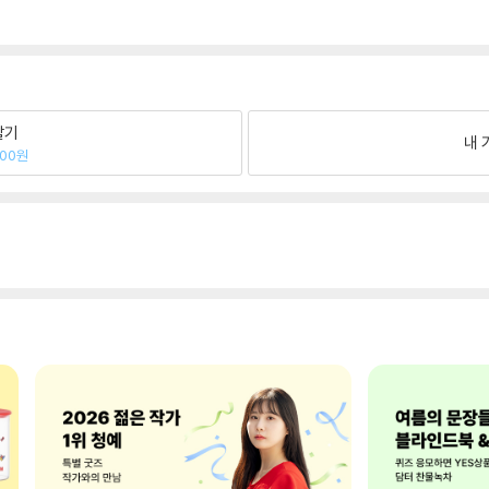
팔기
내 
200원