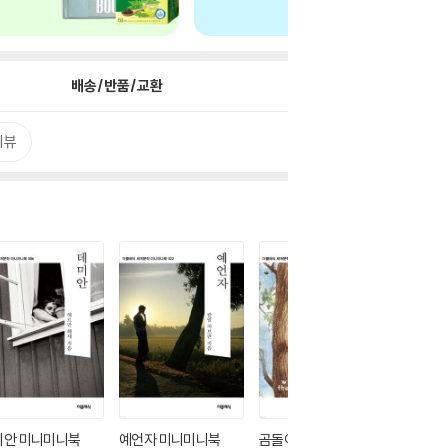
배송/반품/교환
리뷰
미안 미니미니북
예언자 미니미니북
곰돌이 푸 1 미니미니북
어린 왕