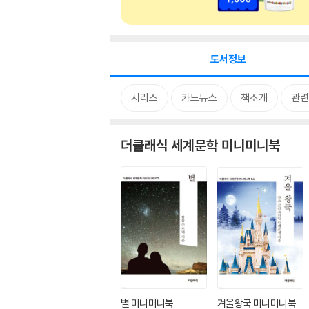
도서정보
시리즈
카드뉴스
책소개
관련
더클래식 세계문학 미니미니북
별 미니미니북
겨울왕국 미니미니북