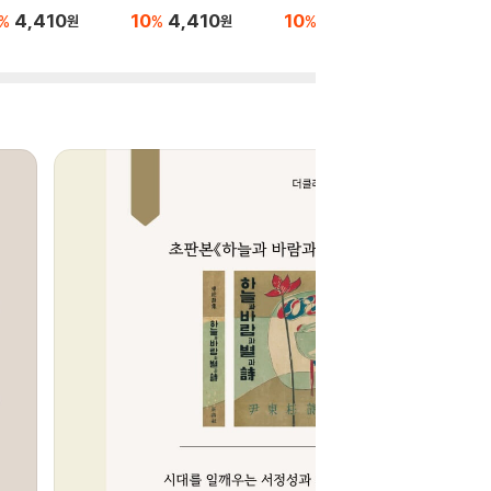
(영문판) :
4,410
10
4,410
10
4,410
%
%
%
원
원
원
Prince
10
4
%