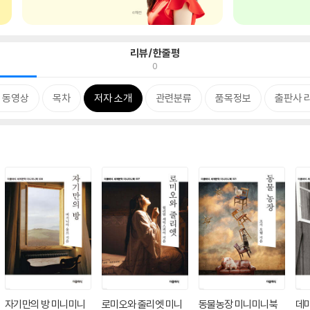
리뷰/한줄평
0
 동영상
목차
저자 소개
관련분류
품목정보
출판사 
자기만의 방 미니미니
로미오와 줄리엣 미니
동물농장 미니미니북
데