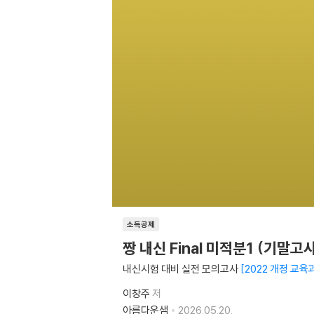
소득공제
짱 내신 Final 미적분1 (기말고사
내신시험 대비 실전 모의고사
2022 개정 교육
이창주
저
아름다운샘
2026.05.20.