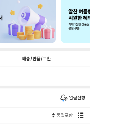
배송/반품/교환
알림신청
품절포함