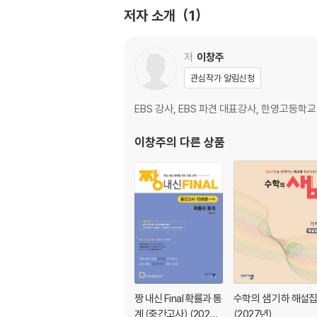
[2회] 여러 가지 미분법
저자 소개
1
[3회 ~ 4회] 접선의 방정식
저
이창주
관심작가 알림신청
EBS 강사, EBS 파견 대표강사, 한영고등
이창주
의 다른 상품
짱 내신 Final 확률과 통
수학의 샘 기하 해설
계 (중간고사) (2026
(2027년)