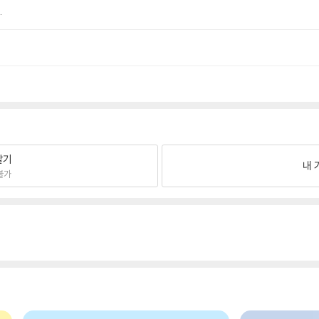
.
팔기
내 
불가