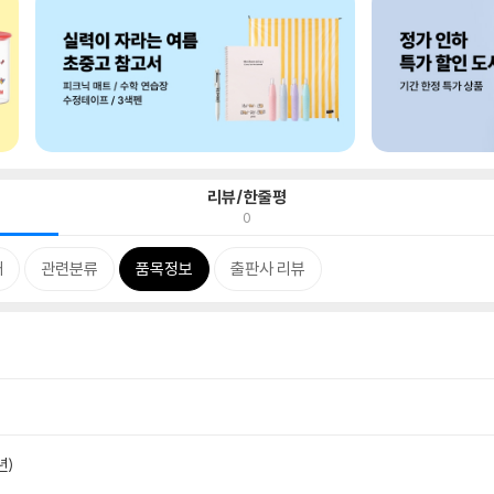
리뷰/한줄평
0
개
관련분류
품목정보
출판사 리뷰
년)