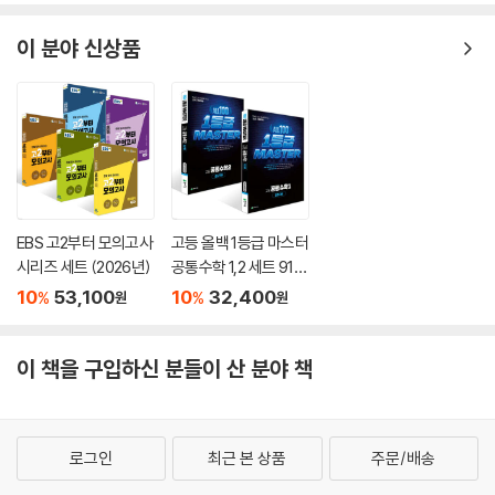
이 분야 신상품
EBS 고2부터 모의고사
고등 올백 1등급 마스터
시리즈 세트 (2026년)
공통수학 1,2 세트 910
제+817제 (2026) : 일
10
53,100
10
32,400
%
%
원
원
등급마스터
이 책을 구입하신 분들이 산 분야 책
로그인
최근 본 상품
주문/배송