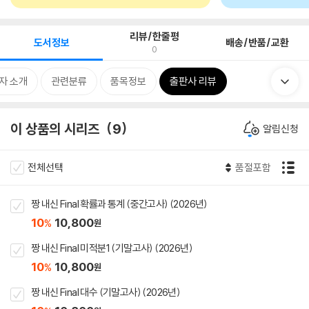
리뷰/한줄평
도서정보
배송/반품/교환
0
자 소개
관련분류
품목정보
출판사 리뷰
이 상품의 시리즈
9
알림신청
전체선택
품절포함
짱 내신 Final 확률과 통계 (중간고사) (2026년)
10
10,800
%
원
짱 내신 Final 미적분1 (기말고사) (2026년)
10
10,800
%
원
짱 내신 Final 대수 (기말고사) (2026년)