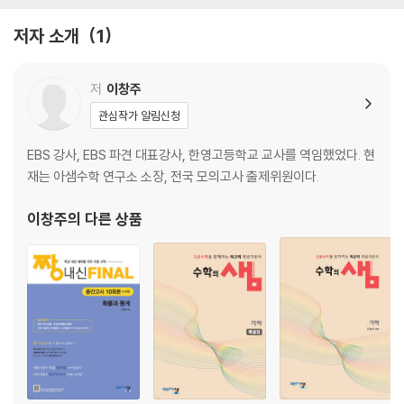
[1~3회] 삼각함수의 그래프
[4회] 삼각함수의 활용
저자 소개
1
저
이창주
관심작가 알림신청
EBS 강사, EBS 파견 대표강사, 한영고등학교 교사를 역임했었다. 현
재는 아샘수학 연구소 소장, 전국 모의고사 출제위원이다.
이창주
의 다른 상품