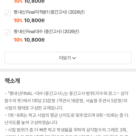
10
10,800
%
원
짱 내신 Final 미적분1 (중간고사) (2026년)
10
10,800
%
원
짱 내신 Final 대수 (중간고사) (2026년)
10
10,800
%
원
더보기
책소개
- 「짱내신FINAL-대수(중간고사)」는 중간고사 범위(지수와 로그~ 삼각
함수의 뜻)에서 1회당 23문항 (객관식 18문항, 서술형 주관식 5문항)의
시험지 형태로 구성한 교재입니다.
- 1회~8회는 학교 시험의 평균 난이도로 맞추었으며 9회~10회는 좀 더
난이도를 높여 구성하였습니다.
- 시험 범위가 좀 더 빠른 학교 학생들을 위하여 삼각함수의 그래프 3회,