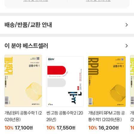
배송/반품/교환 안내
이 분야 베스트셀러
개념원리 공통수학 1 (2
쎈 고등 공통수학2 (20
개념원리 RPM 고등 공
개
026년용)
26년)
통수학1 (2026년용)
(
10
17,100
10
17,550
10
16,200
1
%
%
%
원
원
원