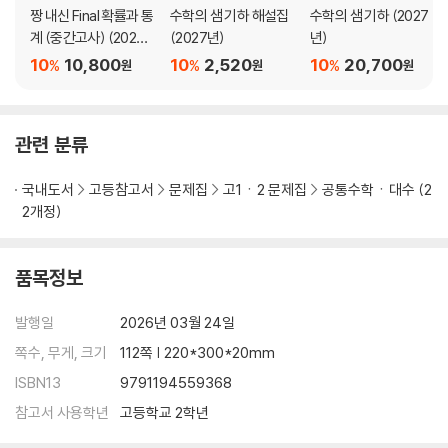
짱 내신 Final 확률과 통
수학의 샘 기하 해설집
수학의 샘 기하 (2027
계 (중간고사) (2026
(2027년)
년)
년)
10
10,800
10
2,520
10
20,700
%
%
%
원
원
원
관련 분류
국내도서
고등참고서
문제집
고1ㆍ2 문제집
공통수학ㆍ대수 (2
2개정)
품목정보
발행일
2026년 03월 24일
쪽수, 무게, 크기
112쪽 | 220*300*20mm
ISBN13
9791194559368
참고서 사용학년
고등학교 2학년