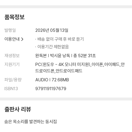
품목정보
발행일
2026년 05월 13일
이용안내
배송 없이 구매 후 바로 듣기
이용기간 제한없음
재생정보
완독본 | 박시윤 낭독 | 총 52분 31초
지원기기
PC(윈도우 - 4K 모니터 미지원),아이폰,아이패드,안
드로이드폰,안드로이드패드
파일/용량
AUDIO | 72.68MB
ISBN13
9791191197679
출판사 리뷰
숨은 목소리를 발견하는 동시집