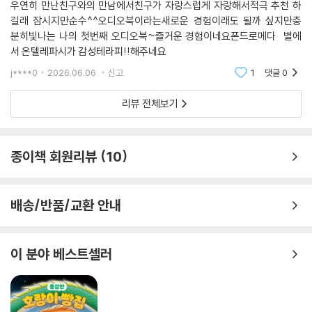
루어지고 있다는 것이 문봄 시인 동시의 고유한 특징이다.
우연히 만난친구와의 만남에서친구가 자랑스럽게 자랑해서적극 추천 하
길래 잠시지만순수^^오디오북이라는새로운 경험이래도 될까 싶지만충
분히빛나는 나의 첫번째 오디오북~즐거운 경험이네요폰드로메다 별에
의미를 표현하는 도구로 생각되기 쉬운 문자도 어떤 방식으로 보는지에 따
서 온텔레파시가 감성테라피!!해주네요
라 살아 있는 캐릭터가 되기도 한다. 기존의 동시에서는 발견할 수 없었던
새로운 말놀이 방식이다. 상상력과 창의력의 힘을 보여 주는 문봄 시인의
j****0
2026.06.06.
신고
1
댓글
0
말놀이 동시들은 아이들에게 그 자체로 흥미롭게 느껴질 것이다.
리뷰 전체보기
종이책 회원리뷰
10
배송/반품/교환 안내
이 분야 베스트셀러