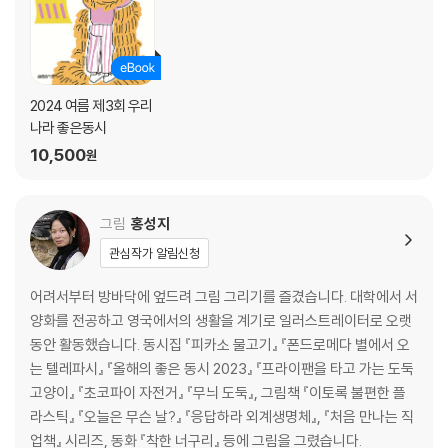
2024 여름 제3회 우리
나라 좋은동시
10,500
원
그림
홍성지
관심작가 알림신청
어려서부터 방바닥에 엎드려 그림 그리기를 즐겼습니다. 대학에서 서
양화를 전공하고 영국에서의 생활을 계기로 일러스트레이터로 오랫
동안 활동했습니다. 동시집 『피카소 물고기』 『폰드로메다 별에서 오
는 텔레파시』 『올해의 좋은 동시 2023』 『프라이팬을 타고 가는 도둑
고양이』 『초코파이 자전거』 『무늬 도둑』, 그림책 『이토록 불편한 플
라스틱』 『오늘은 무슨 날?』 『응답하라 외계생명체』, 『처음 만나는 직
업책』 시리즈, 동화 『착한 너구리』 등에 그림을 그렸습니다.