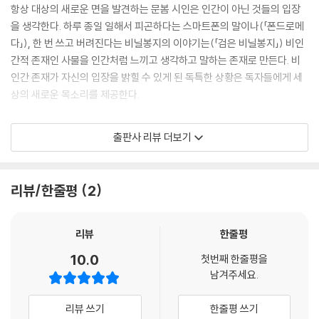
항상 대상의 새로운 면을 발견하는 문봄 시인은 인간이 아닌 것들의 입장
을 생각한다. 하루 종일 일해서 피곤하다는 스마트폰의 말이나(「폰드로메
다」), 한 번 쓰고 버려진다는 비닐봉지의 이야기는(「검은 비닐봉지」) 비인
간적 존재인 사물을 인간처럼 느끼고 생각하고 말하는 존재로 만든다. 비
인간 존재가 자신의 입장을 밝힐 수 있게 된 독특한 상황은 독자들에게 세
상의 새로운 목소리를 제공한다.
시인의 상상력은 비인간을 인간처럼 주체적인 존재로 변화시킨다. 비인간
출판사 리뷰 더보기
존재의 새로운 측면을 발견하는 시인의 시각은 사회에서 소외되던 이들의
목소리를 포착하여 대신 내 줌으로써, 문학이 감당해야 하는 사회적 역할
을 수행하고 있다.
리뷰/한줄평
2
익숙한 기계들의 새로운 세계
리뷰
한줄평
『폰드로메다 별에서 오는 텔레파시』는 제목처럼 독특하고 기발한 동시들
10.0
첫번째 한줄평을
로 이루어져 있다. 기존의 동시들이 자연을 주된 소재로 다뤘던 것과 달리,
남겨주세요.
문봄 시인의 동시집은 우리가 일상 속에서 흔하게 마주치는 기계들을 소재
로 삼고 있다. 매일 사용하는 스마트폰은 물론, 에어컨, 건조기나 제습기,
리뷰 쓰기
한줄평 쓰기
공중전화 부스, 플라스틱 제품 등 다양한 기계와 공산품들이 시의 중심을