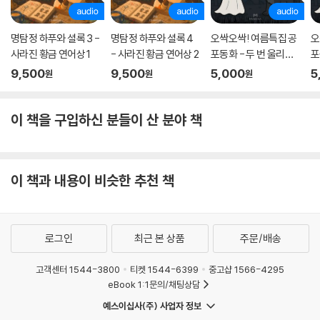
명탐정 하푸와 셜록 3 -
명탐정 하푸와 셜록 4
오싹오싹! 여름특집 공
오
사라진 황금 연어상 1
- 사라진 황금 연어상 2
포동화 - 두 번 울리는
포
쉬는 종
9,500
9,500
5,000
5
원
원
원
이 책을 구입하신 분들이 산 분야 책
이 책과 내용이 비슷한 추천 책
로그인
최근 본 상품
주문/배송
고객센터 1544-3800
티켓 1544-6399
중고샵 1566-4295
eBook 1:1문의/채팅상담
예스이십사(주) 사업자 정보