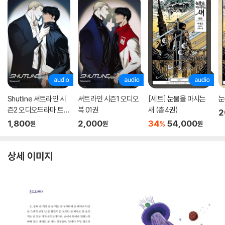
Shutline 셔트라인 시
셔트라인 시즌1 오디오
[세트] 눈물을 마시는
눈
즌2 오디오드라마 트랙
북 01권
새 (총4권)
2
01
1,800
2,000
34
54,000
%
원
원
원
상세 이미지