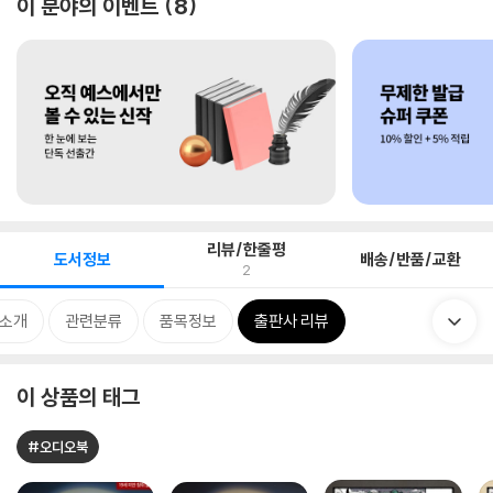
이 분야의 이벤트
8
리뷰/한줄평
도서정보
배송/반품/교환
2
 소개
관련분류
품목정보
출판사 리뷰
이 상품의 태그
#오디오북