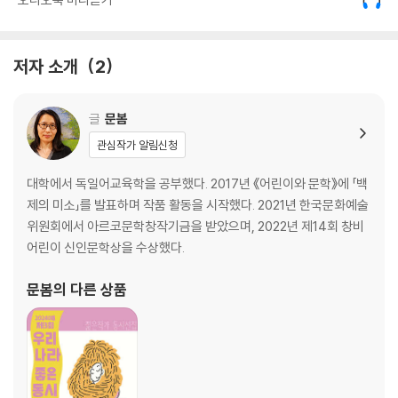
4부 말랑말랑 노랑노랑
저자 소개
2
버스를 기다리며/ 말랑말랑 노랑노랑/ 재개발 지역/ 컵라면 뚜껑/
딸기잼/ 전문가의 등장/ 뿌려라 참깨/ 파리 그림자/
글
문봄
검은 비닐봉지/ 보란 듯이 아름다운/ 조화/ 걱정 종이
관심작가 알림신청
해설 | 사물과 기호, 기계의 감각 _이안
대학에서 독일어교육학을 공부했다. 2017년 《어린이와 문학》에 「백
제의 미소」를 발표하며 작품 활동을 시작했다. 2021년 한국문화예술
위원회에서 아르코문학창작기금을 받았으며, 2022년 제14회 창비
어린이 신인문학상을 수상했다.
문봄
의 다른 상품