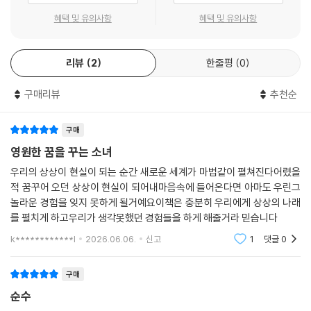
이루고 있다. 생활에서 쉽게 마주하고 또 자주 사용하는 것들이기 때문에
혜택 및 유의사항
혜택 및 유의사항
독자들이 시에 흥미를 가지고 공감할 수 있는 기반이 된다.
리뷰
2
한줄평
0
문봄 시인은 익숙하게 느껴지는 사물을 전혀 다른 시각에서 새롭게 그려낸
다. 이제는 쓰는 일이 거의 없는 공중전화 부스가 비를 피하는 장소가 되어
구매리뷰
추천순
주거나(「공중전화 부스」) 진짜가 아니지만 자신감을 잃지 않는 조화의 모
습은(「조화」) 기능이나 쓸모처럼 물건을 판단하는 전형적인 기준에서 벗
어나 사물을 바라보는 방법을 말해 준다. 무용하다고 평가되는 것들에서
구매
새로운 가치를 발견하는 문봄 시인의 능력이 세계를 더 다채롭게 만든다.
영원한 꿈을 꾸는 소녀
우리의 상상이 현실이 되는 순간 새로운 세계가 마법같이 펼쳐진다어렸을
문자도 말하게 만드는 상상력
적 꿈꾸어 오던 상상이 현실이 되어내마음속에 들어온다면 아마도 우린그
놀라운 경험을 잊지 못하게 될거예요이책은 충분히 우리에게 상상의 나래
사물을 다른 시각으로 바라보는 문봄 시인은 언어도 새롭게 느껴지게 만든
를 펼치게 하고우리가 생각못했던 경험들을 하게 해줄거라 믿습니다
다. 알파벳의 모양을 사물에 빗대어 캐릭터화 시키는 동시들과(「와글와글
k************l
2026.06.06.
신고
1
댓글
0
알파벳」, 「달랑달랑 알파벳」) 한글의 모양으로 독특한 이야기를 만드는 동
시는(「응」, 「융」) 문봄 시인이 언어를 다루는 고유한 감각을 가지고 있다는
구매
사실을 보여 준다. 일반적으로 다른 동시의 말놀이가 소리나 의미의 유사
순수
성을 중심으로 구성되는 것에 비해, 문자의 형태를 기준으로 말장난이 이