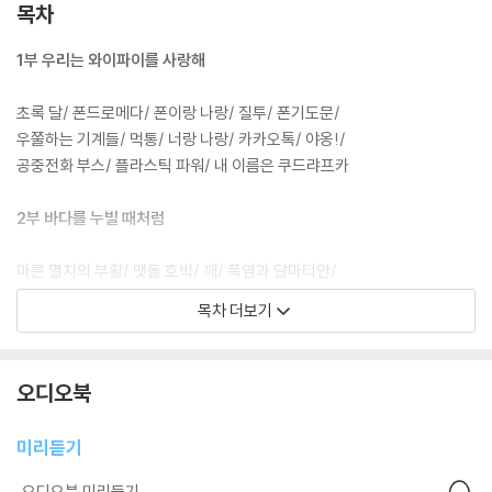
목차
1부 우리는 와이파이를 사랑해
초록 달/ 폰드로메다/ 폰이랑 나랑/ 질투/ 폰기도문/
우쭐하는 기계들/ 먹통/ 너랑 나랑/ 카카오톡/ 야옹!/
공중전화 부스/ 플라스틱 파워/ 내 이름은 쿠드랴프카
2부 바다를 누빌 때처럼
마른 멸치의 부활/ 맷돌 호박/ 깨/ 폭염과 달마티안/
수박씨 전사/ 버스 탄 수박/ 감또개/ 새살/
목차 더보기
생각쟁이 대나무/ 낙타 속눈썹에도/ 천 마일의 장례식
3부 가장 높은 데서 빛나는 조각달
오디오북
백제의 미소/ 봉숭아/ 와글와글 자음 교실/ 부엉이와 올빼미/
미리듣기
와글와글 알파벳/ 달랑달랑 알파벳/ 불끈불끈 알파벳/
다문화 사랑/ 고난과 코난/ 목씨예요/ 응/ 융
오디오북 미리듣기