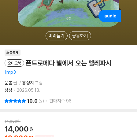
미리듣기
공유하기
소득공제
폰드로메다 별에서 오는 텔레파시
오디오북
mp3
문봄
글
홍성지
그림
상상
2026.05.13.
10.0
판매지수
96
2
14,000
원
14,000