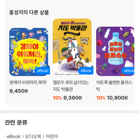
홍성지
의 다른 상품
경제야 쉬워져라,뚝딱!
옐로우 큐의 살아있는
이토록 불편한 플라스
지도 박물관
틱
9,450
원
10
9,360
10
10,800
%
%
원
원
관련 분류
eBook
오디오북
어린이