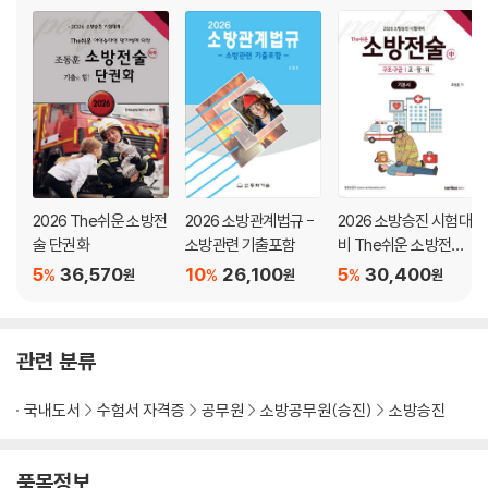
2026 The쉬운 소방전
2026 소방관계법규 -
2026 소방승진 시험대
술 단권화
소방관련 기출포함
비 The쉬운 소방전술
(중) 기본서
5
36,570
10
26,100
5
30,400
%
%
%
원
원
원
관련 분류
국내도서
수험서 자격증
공무원
소방공무원(승진)
소방승진
품목정보