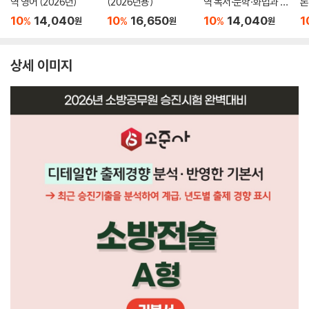
역 영어 (2026년)
(2026년용)
역 독서·문학·화법과 작
론
문 (2026년)
(
10
14,040
10
16,650
10
14,040
1
%
%
%
원
원
원
상세 이미지