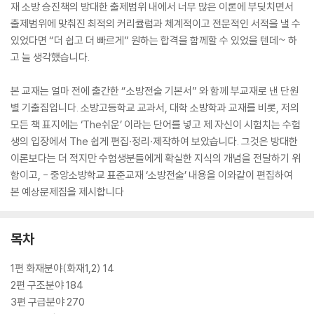
재 소방 승진책의 방대한 출제범위 내에서 너무 많은 이론에 부딪치면서
출제범위에 맞춰진 최적의 커리큘럼과 체계적이고 전문적인 서적을 낼 수
있었다면 “더 쉽고 더 빠르게” 원하는 합격을 함께할 수 있었을 텐데~ 하
고 늘 생각했습니다.
본 교재는 얼마 전에 출간한 “소방전술 기본서” 와 함께 부교재로 낸 단원
별 기출집입니다. 소방고등학교 교과서, 대학 소방학과 교재를 비롯, 저의
모든 책 표지에는 ‘The쉬운’ 이라는 단어를 넣고 제 자신이 시험치는 수험
생의 입장에서 The 쉽게 편집·정리·제작하여 보았습니다. 그것은 방대한
이론보다는 더 적지만 수험생분들에게 확실한 지식의 개념을 전달하기 위
함이고, - 중앙소방학교 표준교재 ‘소방전술’ 내용을 이와같이 편집하여
본 예상문제집을 제시합니다
목차
1편 화재분야(화재1,2) 14
2편 구조분야 184
3편 구급분야 270