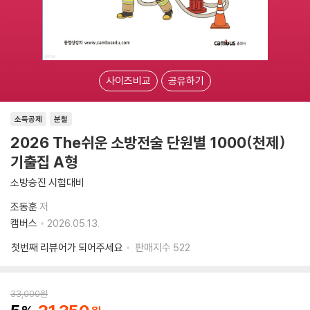
사이즈비교
공유하기
소득공제
분철
2026 The쉬운 소방전술 단원별 1000(천제)
기출집 A형
소방승진 시험대비
조동훈
저
캠버스
2026.05.13.
첫번째 리뷰어가 되어주세요
판매지수
522
33,000
원