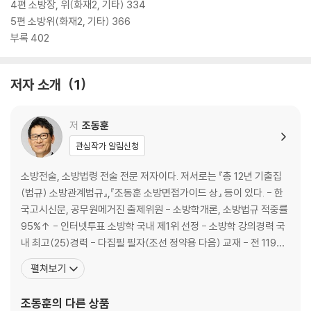
4편 소방장, 위(화재2, 기타) 334
5편 소방위(화재2, 기타) 366
부록 402
저자 소개
1
저
조동훈
관심작가 알림신청
소방전술, 소방법령 전술 전문 저자이다. 저서로는 『총 12년 기출집
(법규) 소방관계법규』,『조동훈 소방면접가이드 상』 등이 있다. - 한
국고시신문, 공무원메거진 출제위원 - 소방학개론, 소방법규 적중률
95%↑ - 인터넷투표 소방학 국내 제1위 선정 - 소방학 강의경력 국
내 최고(25)경력 - 다집필 필자(조선 정약용 다음) 교재 - 전 119매
거진, 연합신문 등 출제위원 - 전 부산경상대학 소방안전학과 교수 -
펼쳐보기
전 EBS 소방학개론 / 소방법규강좌 필자 카페 사이트 (오답, 오타, 질
문) - 카페명 : 완전정복소방학교 119 - 카페주소 : htt
조동훈
의 다른 상품