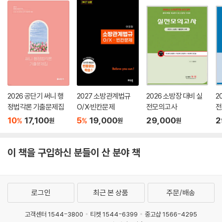
2026 공단기 써니 행
2027 소방관계법규
2026 소방장 대비 실
2
정법각론 기출문제집
O/X·빈칸문제
전모의고사
전
10
17,100
5
19,000
29,000
2
%
%
원
원
원
이 책을 구입하신 분들이 산 분야 책
로그인
최근 본 상품
주문/배송
고객센터 1544-3800
티켓 1544-6399
중고샵 1566-4295