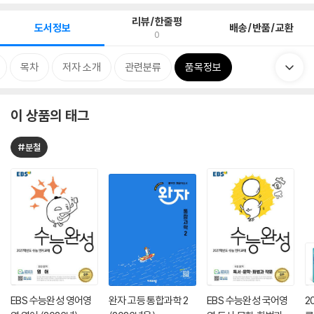
리뷰/한줄평
도서정보
배송/반품/교환
0
목차
저자 소개
관련분류
품목정보
이 상품의 태그
#분철
EBS 수능완성 영어영
완자 고등 통합과학 2
EBS 수능완성 국어영
2