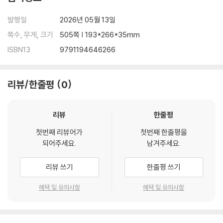
발행일
2026년 05월 13일
쪽수, 무게, 크기
505쪽 | 193*266*35mm
ISBN13
9791194646266
리뷰/한줄평
0
리뷰
한줄평
첫번째 리뷰어가
첫번째 한줄평을
되어주세요.
남겨주세요.
리뷰 쓰기
한줄평 쓰기
혜택 및 유의사항
혜택 및 유의사항