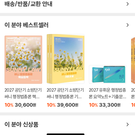
배송/반품/교환 안내
이 분야 베스트셀러
2027 공단기 소방단기
2027 공단기 소방단기
2027 유휘운 행정법총
2
써니 행정법총론 핵심
써니 행정법총론 기본
론 요약노트+기출문제
론
집약
서
(요.플.)
기
10
30,600
10
39,600
10
33,300
1
%
%
%
원
원
원
이 분야 신상품