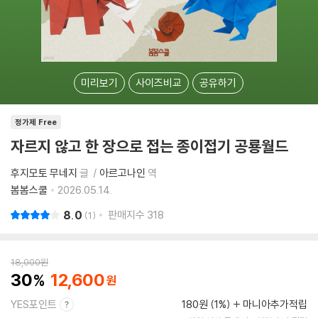
미리보기
사이즈비교
공유하기
정가제 Free
자르지 않고 한 장으로 접는 종이접기 공룡월드
후지모토 무네지
글
아르고나인
역
봄봄스쿨
2026.05.14.
8.0
판매지수
318
1
18,000
원
30
12,600
YES포인트
180원 (1%)
마니아추가적립