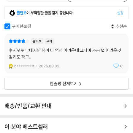
일상에 활력을 더하는 종이접기
클린봇
이 부적절한 글을 감지 중입니다.
설정
대단한 준비물이 필요한 것이 아닙니다. 색색깔의 종이 몇 장과 두 손만 있
으면 충분합니다. 주위 사람들의 눈과 마음을 단숨에 사로잡을 멋진 작품
구매한줄평
추천순
을 만드는 데 하루 30분이면 충분합니다. 지루한 일상에 활력을 불어넣어
주는 종이 접기로 여러분의 창의력을 표현해 보세요!
종이책
구매
후지모토 무네지의 책이 다 엄청 어려운데 그나마 조금 덜 어려운것
완성작 전시를 위한 스탠드
같기도 하고..
b********t
2026.08.02.
0
책의 말미에는 완성된 종이접기 작품들을 멋지게 전시할 수 있는 오리지널
스탠드 만드는 방법이 소개되어 있습니다. "만든 공룡들은 오리지널 스탠
드에 디스플레이해 보자!"라는 안내와 함께 제공되는 이 스탠드는 완성된
한줄평 전체보기
작품을 더욱 돋보이게 해줍니다.'자르지 않고 한 장으로 접는 종이접기 어
드벤처 랜드'을 통해 한 장의 종이가 예술 작품으로 변신하는 놀라운 경험
을 하고, 창의력과 집중력을 키워보세요! 지금 바로 이 종이 접기의 어드벤
배송/반품/교환 안내
처 랜드으로 떠나보세요!
이 분야 베스트셀러