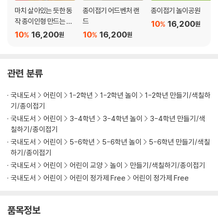
마치 살아있는 듯한 동
종이접기 어드벤처 랜
종이접기 놀이공원
작 종이인형 만드는 법 :
드
10
16,200
%
원
PEPAKO 페파코
10
16,200
10
16,200
%
%
원
원
관련 분류
국내도서
어린이
1-2학년
1-2학년 놀이
1-2학년 만들기/색칠하
기/종이접기
국내도서
어린이
3-4학년
3-4학년 놀이
3-4학년 만들기/색
칠하기/종이접기
국내도서
어린이
5-6학년
5-6학년 놀이
5-6학년 만들기/색칠
하기/종이접기
국내도서
어린이
어린이 교양
놀이
만들기/색칠하기/종이접기
국내도서
어린이
어린이 정가제 Free
어린이 정가제 Free
품목정보