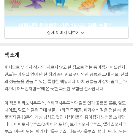
상세 이미지 더보기
책소개
후지모토 무네지 작가의 '자르지 않고 한 장으로 접는 종이접기 어드벤처
랜드'는 가위질 없이 단 한 장의 종이만으로 다양한 공룡과 고대 생물, 전설
의 생물들을 만들 수 있는 특별한 책입니다. 마치 공룡들이 살아 숨쉬는 '오
리가미 어드벤처랜드'에 온 듯한 짜릿한 모험을 선사합니다.
이 책은 티라노사우루스, 스테고사우루스와 같은 인기 공룡은 물론, 암모
나이트, 맘모스 같은 고대 생물, 그리고 드래곤, 페가수스 같은 전설 속 생
물까지 총 18종의 개성 넘치고 멋진 캐릭터들의 종이접기 방법을 소개합
니다. 아파토사우루스(2색 버전 포함), 브라키오사우루스, 엘라스모사우
루스, 이구아노돈, 파라사우롤로푸스, 디플로카울루스, 랩터, 프테라노돈,