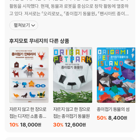
107: 안킬로사우루스
활동을 시작했다. 현재, 동물과 로봇을 중심으로 창작 활동에 열중하
고 있다. 저서로는 『오리로보』, 『종이접기 동물원』 『팬시아트 종이접
기』등이 있다. 그래픽 디자이너&아트 디렉터. 1967년 나가사키현 출
펼쳐보기
생. 후쿠오카현 거주. 광고 포스터 등 비주얼 제작 분야에서 일하고 있
다. 후쿠오카 아트 디렉터즈 클럽 회원. 유치원에 다니는 장남의 종이
후지모토 무네지
의 다른 상품
접기 놀이를 계기로 창작 종이접기를
자르지 않고 한 장으로
자르지 않고 한 장으로
종이접기 동물의 섬
접는 디자인 소품 종이
접는 종이접기 동물원
50
8,400
%
원
접기 인테리어
10
18,000
30
12,600
%
%
원
원