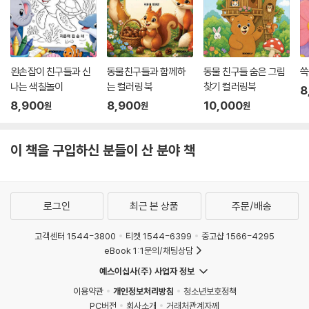
왼손잡이 친구들과 신
동물친구들과 함께하
동물 친구들 숨은 그림
쓱
나는 색칠놀이
는 컬러링 북
찾기 컬러링북
8
8,900
8,900
10,000
원
원
원
이 책을 구입하신 분들이 산 분야 책
로그인
최근 본 상품
주문/배송
고객센터 1544-3800
티켓 1544-6399
중고샵 1566-4295
eBook 1:1문의/채팅상담
예스이십사(주) 사업자 정보
이용약관
개인정보처리방침
청소년보호정책
PC버전
회사소개
거래처관계자께