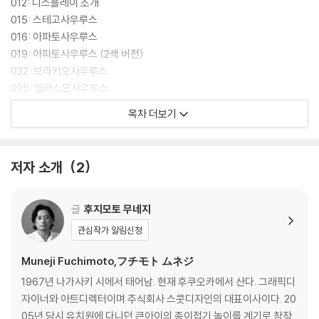
012: 디스플레이 소개
015: 스테고사우루스
016: 아파토사우루스
019: 아파토사우루스 (2색 버전)
022: 브라키오사우루스
025: 엘라스모사우루스
029: 이구아노돈
목차 더보기
033: 파라사우롤로푸스
039: 디플로카울루스
040: 랩터
저자 소개
2
047: 암모나이트
052: 프테라노돈
058: 맘모스
글
후지모토 무네지
064: 스피노사우루스
관심작가 알림신청
070: 트리케라톱스
078: 티라노사우루스
Muneji Fuchimoto,フチモト ムネジ
084: 어드벤처 트럭
1967년 나가사키 시에서 태어남. 현재 후쿠오카에서 산다. 그래픽디
090: 드래곤
자이너와 아트디렉터이며 주식회사 스콧디자인의 대표이사이다. 20
099: 페가수스
05년 당시 유치원에 다니던 큰아이의 종이접기 놀이를 계기로 창작