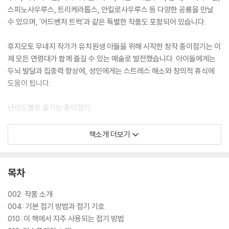
스피노사우루스, 트리케라톱스, 안킬로사우루스 등 다양한 공룡을 만날
수 있으며, '어드벤처 트럭'과 같은 특별한 작품도 포함되어 있습니다.
후지모토 무네지 작가가 유치원생 아들을 위해 시작한 창작 종이접기는 이
제 모든 연령대가 함께 즐길 수 있는 예술로 발전했습니다. 아이들에게는
두뇌 발달과 집중력 향상에, 성인에게는 스트레스 해소와 창의적 휴식에
도움이 됩니다.
난이도별로 즐기는 종이접기
각 종이접기 작품마다 난이도가 별의 개수로 표시되어 있어, 초보자부터
책소개 더보기
숙련자까지 자신의 수준에 맞는 작품을 선택하여 즐길 수 있습니다.
- 쉬운 난이도(***☆☆☆☆): 스테고사우루스, 아파토사우루스, 엘라스
모사우루스, 브라키오사우루스
목차
- 중간 난이도(****☆☆☆, *****☆☆): 랩터, 디플로카울루스, 파라사
우롤로푸스, 이구아노돈, 암모나이트, 프테라노돈, 맘모스, 트리케라톱스
002: 작품 소개
- 높은 난이도(******☆, *******): 스피노사우루스, 티라노사우루스,
004: 기본 접기 방법과 접기 기호
페가수스, 드래곤, 안킬로사우루스, 어드벤처 트럭
010: 이 책에서 자주 사용되는 접기 방법