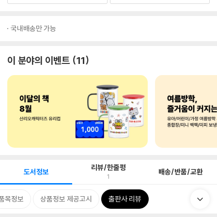
국내배송만 가능
이 분야의 이벤트
11
리뷰/한줄평
도서정보
배송/반품/교환
1
품목정보
상품정보 제공고시
출판사 리뷰