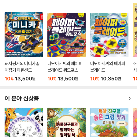
돼지핑거의 미니카종
네모아저씨의 페이퍼
네모아저씨의 페이퍼
소
이접기 마린샌드
블레이드 쿼드포스
블레이드
시
10
13,500
10
13,500
10
10,350
1
%
%
%
원
원
원
이 분야 신상품