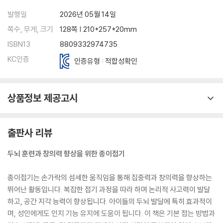
발행일
2026년 05월 14일
쪽수, 무게, 크기
128쪽 | 210*257*20mm
ISBN13
8809332974735
KC인증
인증유형 : 적합성확인
상품정보 제공고시
출판사 리뷰
두뇌 훈련과 창의력 향상을 위한 종이접기
종이접기는 손가락의 섬세한 움직임을 통해 집중력과 창의력을 향상하는
뛰어난 활동입니다. 복잡한 접기 과정을 따라 하며 논리적 사고력이 발달
하고, 공간 지각 능력이 향상됩니다. 아이들의 두뇌 발달에 특히 효과적이
며, 성인에게도 인지 기능 유지에 도움이 됩니다. 이 책은 기본 접는 방법과