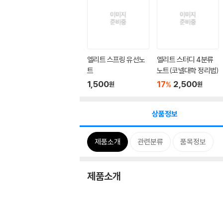
엘리트 스프링 유선노
엘리트 스터디 4분류
트
노트(코넬대학 정리법)
1,500
17
2,500
%
원
원
상품정보
제품소개
관련분류
품목정보
제품소개