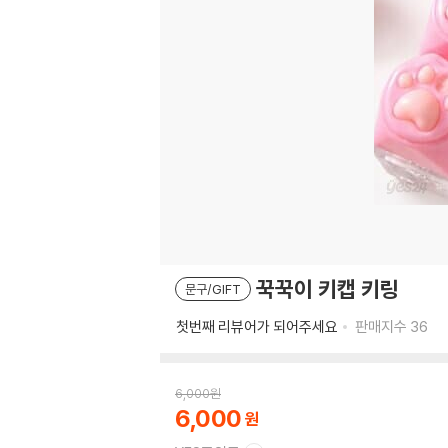
꾹꾹이 키캡 키링
문구/GIFT
첫번째 리뷰어가 되어주세요
판매지수
36
6,000
원
6,000