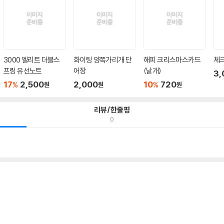
3000 엘리트 더블스
화이팅 양쪽가리개 단
해피 크리스마스카드
체크
프링 유선노트
어장
(낱개)
3,
17
2,500
2,000
10
720
%
%
원
원
원
리뷰/한줄평
0