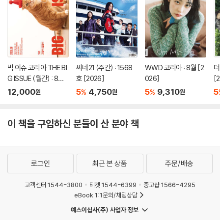
빅 이슈 코리아 THE BI
씨네21 (주간) : 1568
WWD 코리아 : 8월 [2
더
G ISSUE (월간) : 8월
호 [2026]
026]
[
No.350 [2026]
12,000
5
4,750
5
9,310
5
%
%
원
원
원
이 책을 구입하신 분들이 산 분야 책
로그인
최근 본 상품
주문/배송
고객센터 1544-3800
티켓 1544-6399
중고샵 1566-4295
eBook 1:1문의/채팅상담
예스이십사(주) 사업자 정보