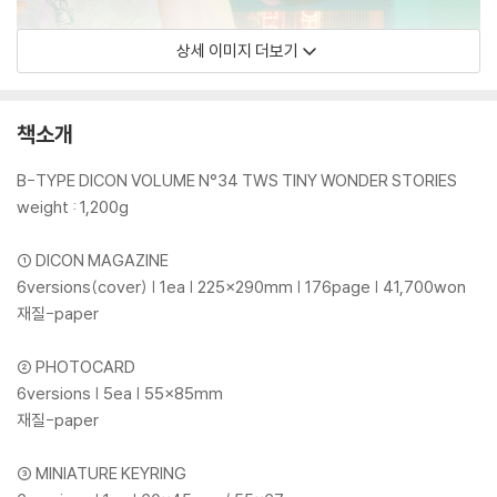
상세 이미지 더보기
책소개
B-TYPE DICON VOLUME N°34 TWS TINY WONDER STORIES
weight : 1,200g
① DICON MAGAZINE
6versions(cover) | 1ea | 225×290mm | 176page | 41,700won
재질-paper
② PHOTOCARD
6versions | 5ea | 55×85mm
재질-paper
③ MINIATURE KEYRING