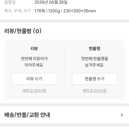
발행일
2026년 06월 29일
쪽수, 무게, 크기
176쪽 | 1200g | 230*300*35mm
리뷰/한줄평
0
리뷰
한줄평
첫번째 리뷰어가
첫번째 한줄평을
되어주세요.
남겨주세요.
리뷰 쓰기
한줄평 쓰기
혜택 및 유의사항
혜택 및 유의사항
배송/반품/교환 안내