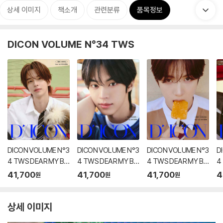
상세 이미지
책소개
관련분류
품목정보
DICON VOLUME N°34 TWS
DICON VOLUME N°3
DICON VOLUME N°3
DICON VOLUME N°3
D
4 TWS DEAR MY BO
4 TWS DEAR MY BO
4 TWS DEAR MY BO
4
YHOOD A-TYPE 1 S
YHOOD A-TYPE 2 D
YHOOD A-TYPE 3 Y
Y
41,700
41,700
41,700
4
원
원
원
HINYU
OHOON
OUNGJAE
A
상세 이미지