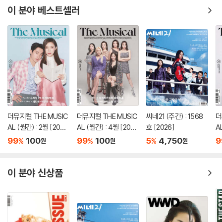
이 분야 베스트셀러
더뮤지컬 THE MUSIC
더뮤지컬 THE MUSIC
씨네21 (주간) : 1568
더
AL (월간) : 2월 [202
AL (월간) : 4월 [202
호 [2026]
A
3]
3]
2]
99
100
99
100
5
4,750
9
%
%
%
원
원
원
이 분야 신상품