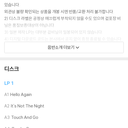
있습니다.
외관상 불량 확인되는 상품을 개봉 시엔 반품/교환 처리 불가합니다.
2) 디스크 라벨은 공정상 매끄럽게 부착되지 않을 수도 있으며 겉포장 비
닐은 품질보증대상이 아닙니다.
3) 일본 제작 LP는 대부분 겉비닐이 밀봉되어 있지 않습니다.
4) 디지털 다운로드 코드는 본사에서 공지 없이 증정 종료될 수 있습니다.
음반소개 더보기
※ 재생 불량
1) 침압 조절 기능이 없는 턴테이블을 사용하시는 경우, (주로 올인원 형태
모델) 다이내믹 사운드의 편차가 큰 트랙을 재생할 때 이상 현상이 발생할
디스크
수 있습니다.
기기 문제로 인해 발생하는 재생 불량 현상에 대해서는 반품/교환이 불가
LP 1
하니 침압 조절이 가능한 기기에서 재생하실 것을 권유 드립니다.
2) 디스크는 정전기와 먼지로 인해 재생이 원활하지 않은 경우가 있습니
A1
Hello Again
다. 전용 제품으로 이를 제거하면 대부분 해결됩니다.
A2
It's Not The Night
3) 바늘에 먼지가 쌓이는 경우에도 재생이 원활하지 않을 수 있습니다.
A3
Touch And Go
※ 디스크 외관 불량