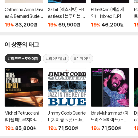
Catherine Anne Davi
Xzibit (엑스지빗) - R
Ethel Cain (에델 케
R
es & Bernard Butler
estless [블루 마블 컬
인) - Inbred [LP]
트
(캐서린 앤 데이비스 &
러 2LP]
o
19
83,200
19
69,900
19
46,200
1
%
%
%
원
원
원
버나드 버틀러) - In M
e
emory Of My Feelin
이
gs [7인치 Vinyl + 골
이 상품의 태그
드 컬러 LP]
#레코드스토어데이
#라이브앨범
#뉴웨이브
Michel Petrucciani
Jimmy Cobb Quarte
Idris Muhammad (이
D
(미쉘 페트루치아니 ) -
t (지미 콥 쿼텟) - Jaz
드리스 무하마드) - Ka
o
Kuumbwa [2LP]
z In The Key of Blue
bsha [인디고 & 딥 핑
t
19
85,800
19
71,500
19
71,500
1
%
%
%
원
원
원
[블루 컬러 LP]
크 마블 컬러 LP]
레