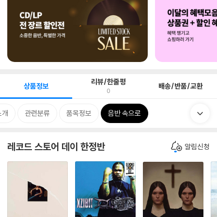
리뷰/한줄평
상품정보
배송/반품/교환
0
소개
관련분류
품목정보
음반 속으로
레코드 스토어 데이 한정반
알림신청