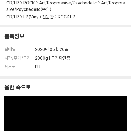
등이 발생할 수 있습니다.
CD/LP
ROCK
Art/Progressive/Psychedelic
Art/Progres
sive/Psychedelic(수입)
※ 반품/교환 안내
CD/LP
LP(Vinyl) 전문관
ROCK LP
1) 불량으로 인한 반품/교환 요청 시에는 불량 확인을 위해 개봉 시의 동영
상을 요청할 수 있으며, 동영상이 없는 경우 반품/교환이 제한될 수 있습니
품목정보
다.
관련 사진과 동영상 및 재생 기기 모델명을 첨부하여 첨부하여 고객센터에
발매일
2026년 05월 26일
문의 바랍니다.
시간/무게/크기
2000g | 크기확인중
2) LP는 잦은 배송 과정에서 재킷에 손상이 발생할 가능성이 높고 재판매
가 어려우므로 신중한 구매를 부탁드립니다.
제조국
EU
음반 속으로