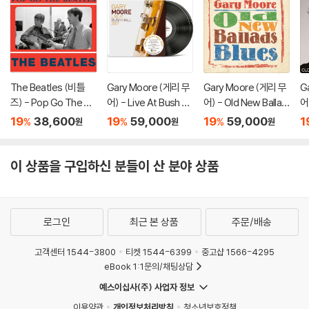
The Beatles (비틀
Gary Moore (게리 무
Gary Moore (게리 무
G
즈) - Pop Go The Be
어) - Live At Bush Ha
어) - Old New Ballad
어
atles June 1st 1963
ll 2007 [2LP]
s Blues [2LP]
o
19
38,600
19
59,000
19
59,000
1
%
%
%
원
원
원
[7인치 Vinyl]
이 상품을 구입하신 분들이 산 분야 상품
로그인
최근 본 상품
주문/배송
고객센터 1544-3800
티켓 1544-6399
중고샵 1566-4295
eBook 1:1문의/채팅상담
예스이십사(주) 사업자 정보
이용약관
개인정보처리방침
청소년보호정책