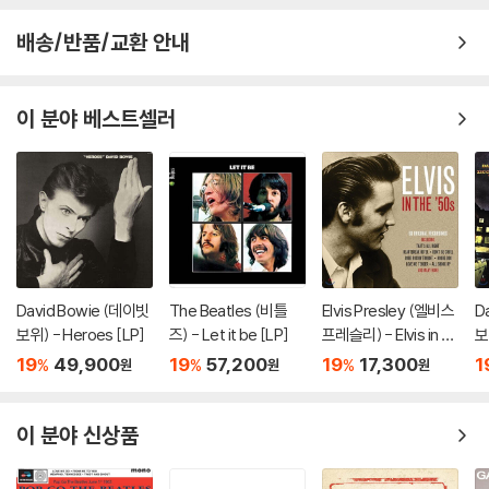
배송/반품/교환 안내
이 분야 베스트셀러
David Bowie (데이빗
The Beatles (비틀
Elvis Presley (엘비스
D
보위) - Heroes [LP]
즈) - Let it be [LP]
프레슬리) - Elvis in th
보
e 50's
Fa
19
49,900
19
57,200
19
17,300
1
%
%
%
원
원
원
s
F
이 분야 신상품