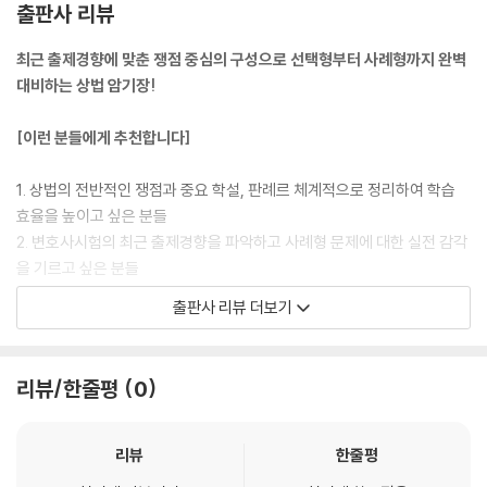
Set 048 지배주주에 의한 소수주식의 전부 취득
출판사 리뷰
Set 049 주주명부와 명의개서
최근 출제경향에 맞춘 쟁점 중심의 구성으로 선택형부터 사례형까지 완벽
Set 050 소수주주의 임시주주총회 소집청구권
대비하는 상법 암기장!
Set 051 주주총회 소집절차
Set 052 전자주주총회
[이런 분들에게 추천합니다]
Set 053 주주제안
Set 054 주주의결권
1. 상법의 전반적인 쟁점과 중요 학설, 판례르 체계적으로 정리하여 학습
Set 055 상호주
효율을 높이고 싶은 분들
Set 056 특별이해관계인
2. 변호사시험의 최근 출제경향을 파악하고 사례형 문제에 대한 실전 감각
Set 057 감사·감사위원회위원의 선임/해임시 의결권 제한
을 기르고 싶은 분들
Set 058 의결권 불통일행사
Set 059 의결권 대리행사
출판사 리뷰 더보기
[해커스 교재만의 특장점]
Set 060 서면투표, 전자투표, 이익공여금지
Set 061 주주총회결의
1. 쟁점 중심의 구성과 핵심 메모를 통해 시험 직전 효과적인 마무리 학습
Set 062 영업양도와 주주총회 특별결의
리뷰/한줄평
0
가능!
Set 063 반대주주의 주식매수청구권
(1) 사례형 빈출 쟁점을 중심으로 학습하여, 실전 답안 작성 능력을 높일
Set 064 주주총회결의하자 사유
수 있습니다.
Set 065 주주총회결의하자 소송의 당사자
리뷰
한줄평
(2) 쟁점별 핵심 메모를 활용하여, 효율적인 암기가 가능합니다.
Set 066 주주총회결의하자 소송의 기타 소송법적 쟁점