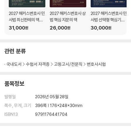
Set 030 회사의 종류와 권리능력
2027 해커스변호사 민
2027 해커스변호사 상
2027 해커스변호사 민
Set 031 조직변경, 해산/계속, 해산명령/해산판결, 설립무효/취소
사법 최신판례의 맥
법 핵심 지문의 맥
사법 선택형 핵심기출
Set 032 주식회사의 설립
(脈)
의 맥(脈) 2: 민사소송
31,000
26,000
30,000
Set 033 변태설립사항
원
원
원
법?상법
Set 034 가장납입
Set 035 설립 중의 회사
Set 036 발기인 등의 책임
관련 분류
Set 037 주식
Set 038 주주평등원칙
국내도서
수험서 자격증
고등고시/전문직
변호사시험
Set 039 종류주식
Set 040 주식담보
품목정보
Set 041 주식의 병합, 분할, 소각, 자본감소
Set 042 주권
발행일
2026년 05월 28일
Set 043 주식의 양도
Set 044 정관에 의한 주식양도 제한
쪽수, 무게, 크기
396쪽 | 176*248*30mm
Set 045 주권발행 전 주식양도
ISBN13
9791176441704
Set 046 자기주식취득
Set 047 자회사의 모회사 주식취득금지