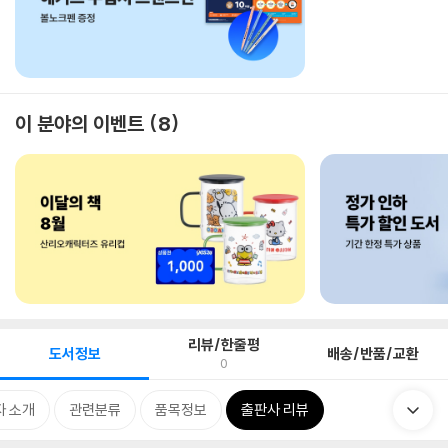
이 분야의 이벤트
8
리뷰/한줄평
도서정보
배송/반품/교환
0
자 소개
관련분류
품목정보
출판사 리뷰