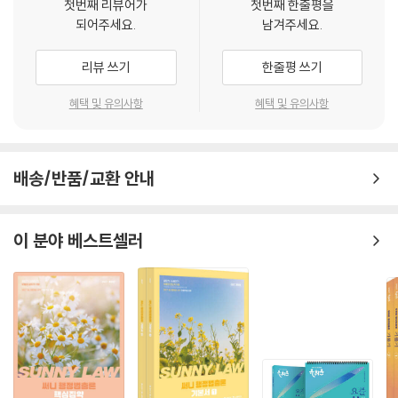
첫번째 리뷰어가
첫번째 한줄평을
Set 067 이사의 선임
되어주세요.
남겨주세요.
2. 최신 개정법령 및 최신 판례 완벽 반영!
Set 068 집중투표
(1) 2027년 1월 1일 기준으로 시행되는 개정상법을 모두 반영하여, 시험
Set 069 이사의 해임
리뷰 쓰기
한줄평 쓰기
에 완변 대응할 수 있습니다.
Set 070 퇴임이사와 일시이사
(2) 2026년 4월 30일까지의 중요 판례 및 출제 가능성이 높은 최근 판례
Set 071 이사직무집행정지 및 직무대행자
혜택 및 유의사항
혜택 및 유의사항
를 집중적으로 대비할 수 있습니다.
Set 072 이사보수
Set 073 주식매수선택권
3. 기출 및 미기출 사례 지문과 기출 표기를 통해 선택형부터 사례형까지
Set 074 이사회의 권한
배송/반품/교환 안내
철저하게 대비!
Set 075 이사회의 소집
(1) 기출 및 출제 유력 미기출 사례 지문과 목차 구성을 통해, 실전 답안 작
Set 076 이사회결의
성 훈련이 가능합니다.
Set 077 위원회
이 분야 베스트셀러
(2) 선택형 및 사례형 기출 표기를 통해 학습의 강약 조절이 가능합니다.
Set 078 대표이사
Set 079 공동대표이사
4. 한 손에 들어오는 컴팩트한 암기장 크기로, 언제 어디서나 효율적인 반
Set 080 전단적 대표행위
복 암기 가능!
Set 081 대표권남용
이전판보다 작아진 컴팩트한 암기장 사이즈로 휴대성을 높여, 언제 어디서
Set 082 표현대표이사
든 부담없이 효율적인 학습이 가능합니다. [변호사시험 합격을 위한 해커
Set 083 집행임원
스변호사만의 추가 학습 자료 (해커스 법아카데미 law.Hackers.com)]
Set 084 이사의 선관의무
1. 본 교재 인강 2. 변호사 무료 특강
Set 085 감시의무