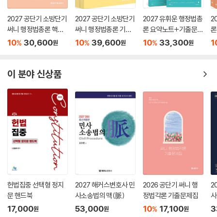
Set 086 경업금지의무
2027 공단기 소방단기
2027 공단기 소방단기
2027 유휘운 행정법총
2
Set 087 자기거래금지의무
써니 행정법총론 핵심
써니 행정법총론 기본
론 요약노트+기출문제
론
Set 088 회사기회유용금지의무
집약
서
(요.플.)
기
10
30,600
10
39,600
10
33,300
1
%
%
%
원
원
원
Set 089 회사에 대한 손해배상책임
Set 090 제3자에 대한 손해배상책임
Set 091 업무집행지시자 등의 손해배상책임
이 분야 신상품
Set 092 소수주주권
Set 093 회계장부열람등사권
Set 094 위법행위유지청구권
Set 095 대표소송
Set 096 감사
Set 097 감사위원회
Set 098 상장회사 특례
Set 099 신주발행
Set 100 추상적 신주인수권
헌법집중 선택형 정지
2027 해커스변호사 민
2026 공단기 써니 행
2
Set 101 구체적 신주인수권
문 핸드북
사소송법의 맥(脈)
정법각론 기출문제집
사
Set 102 신주발행유지청구권
(
17,000
53,000
10
17,100
3
Set 103 신주발행무효의 소
%
원
원
원