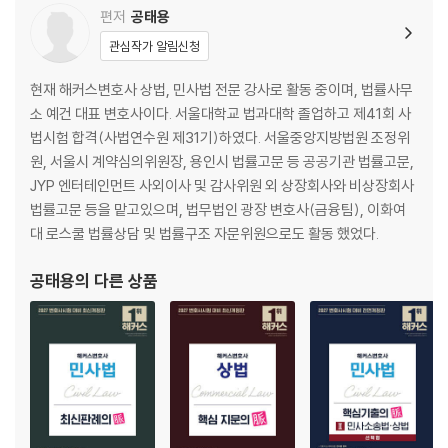
Set 013 일반상사유치권
편저
공태용
Set 014 유질계약
관심작가 알림신청
Set 015 민법 채권에 대한 특칙
Set 016 상사매매
현재 해커스변호사 상법, 민사법 전문 강사로 활동 중이며, 법률사무
Set 017 상호계산
소 예건 대표 변호사이다. 서울대학교 법과대학 졸업하고 제41회 사
Set 018 익명조합
법시험 합격(사법연수원 제31기)하였다. 서울중앙지방법원 조정위
Set 019 합자조합
원, 서울시 계약심의위원장, 용인시 법률고문 등 공공기관 법률고문,
Set 020 대리상
JYP 엔터테인먼트 사외이사 및 감사위원 외 상장회사와 비상장회사
Set 021 중개업
법률고문 등을 맡고있으며, 법무법인 광장 변호사(금융팀), 이화여
Set 022 위탁매매업
대 로스쿨 법률상담 및 법률구조 자문위원으로도 활동 했었다.
Set 023 운송주선업
Set 024 운송업
공태용
의 다른 상품
Set 025 공중접객업
Set 026 창고업
Set 027 금융리스업
Set 028 가맹업
제3편 회사법
Set 029 법인격부인