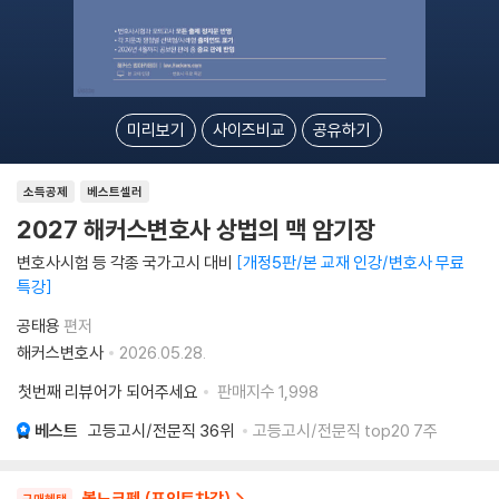
미리보기
사이즈비교
공유하기
소득공제
베스트셀러
2027 해커스변호사 상법의 맥 암기장
변호사시험 등 각종 국가고시 대비
개정5판/본 교재 인강/변호사 무료
특강
공태용
편저
해커스변호사
2026.05.28.
첫번째 리뷰어가 되어주세요
판매지수
1,998
베스트
고등고시/전문직
36위
고등고시/전문직 top20 7주
볼노크펜 (포인트차감)