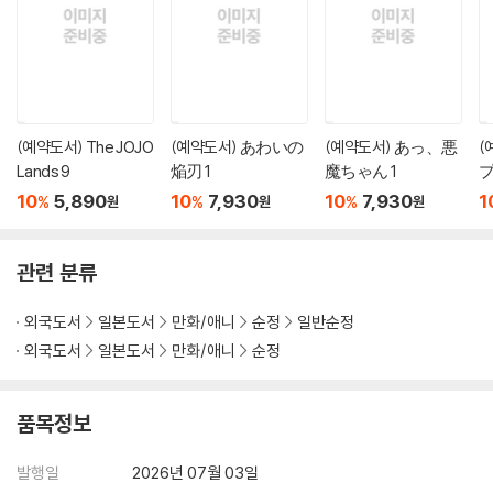
(예약도서) The JOJO
(예약도서) あわいの
(예약도서) あっ、悪
(
Lands 9
焔刃 1
魔ちゃん 1
プ
10
5,890
10
7,930
10
7,930
1
%
%
%
원
원
원
관련 분류
외국도서
일본도서
만화/애니
순정
일반순정
외국도서
일본도서
만화/애니
순정
품목정보
발행일
2026년 07월 03일