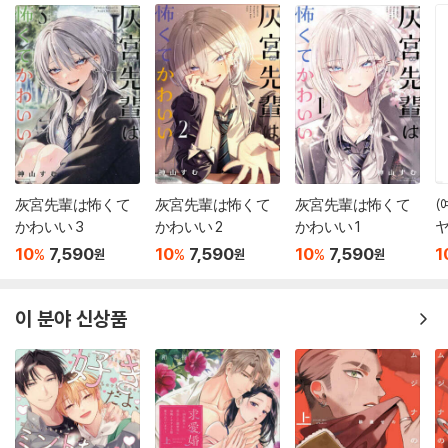
灰宮先輩は怖くて
灰宮先輩は怖くて
灰宮先輩は怖くて
(
かわいい 3
かわいい 2
かわいい 1
ヤ
版 畵集 第十
10
7,590
10
7,590
10
7,590
1
%
%
%
원
원
원
이 분야 신상품