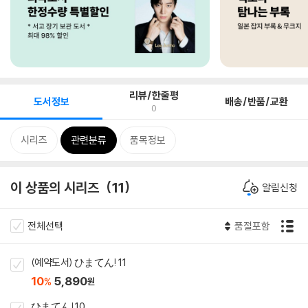
리뷰/한줄평
도서정보
배송/반품/교환
0
시리즈
관련분류
품목정보
이 상품의 시리즈
11
알림신청
전체선택
품절포함
(예약도서) ひまてん! 11
10
5,890
%
원
ひまてん! 10