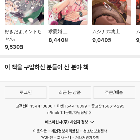
好きだよ,ミントち
求愛婚 上
ムジナの城 上
ム
ゃん。
8,440
9,040
9
원
원
9,530
원
이 책을 구입하신 분들이 산 분야 책
로그인
최근 본 상품
주문/배송
고객센터 1544-3800
티켓 1544-6399
중고샵 1566-4295
eBook 1:1문의/채팅상담
예스이십사(주) 사업자 정보
이용약관
개인정보처리방침
청소년보호정책
PC버전
회사소개
거래처관계자께