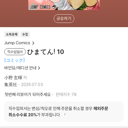
공유하기
소득공제
수입
Jump Comics
ひまてん! 10
직수입일서
コミック
바인딩/에디션 안내
小野 玄暉
저
集英社
2026.07.03.
첫번째 리뷰어가 되어주세요
판매지수
78
직수입외서는 변심/착오로 인해 주문을 취소할 경우
해외주문
취소수수료 20%
가 부과됩니다.