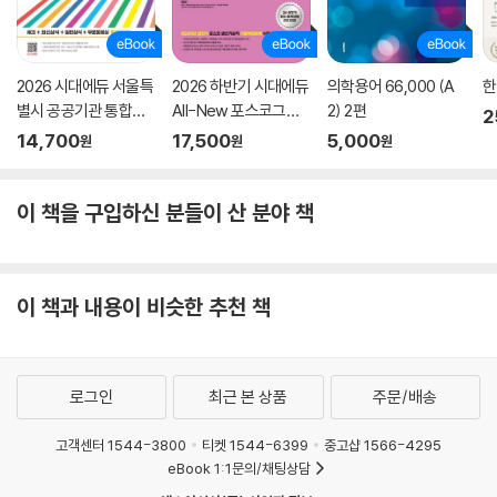
2026 시대에듀 서울특
2026 하반기 시대에듀
의학용어 66,000 (A
한
별시 공공기관 통합채
All-New 포스코그룹
2) 2편
2
용 NCS+최신상식+일
온라인 PAT 생산기술
14,700
17,500
5,000
원
원
원
반상식+무료동영상
직 통합기본서
(최신시사 특강)
이 책을 구입하신 분들이 산 분야 책
이 책과 내용이 비슷한 추천 책
로그인
최근 본 상품
주문/배송
고객센터 1544-3800
티켓 1544-6399
중고샵 1566-4295
eBook 1:1문의/채팅상담