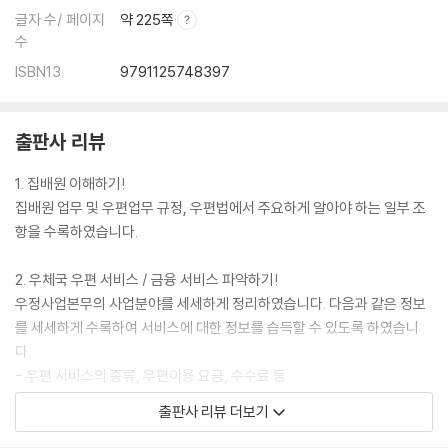
글자 수/ 페이지
약 225쪽
수
ISBN13
9791125748397
출판사 리뷰
1. 집배원 이해하기!
집배원 업무 및 우편업무 규정, 우편법에서 주요하게 알아야 하는 일부 조
항을 수록하였습니다.
2. 우체국 우편 서비스 / 금융 서비스 파악하기!
우정사업본무의 사업분야를 세세하게 정리하였습니다. 다음과 같은 정보
를 세세하게 수록하여 서비스에 대한 정보를 습득할 수 있도록 하였습니
다.
- 우편 서비스의 종류, 우편이용 요금, 수수료 등
- 국내우편과 국제우편 서비스에 대한 제도, 요금, 서비스
출판사 리뷰 더보기
- 우편번호 체계 및 규격봉투 우편번호 기재 유의사항
- 우체국 예금 및 보험의 서비스 연혁, 상품 종류