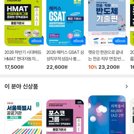
2026 하반기 시대에듀
2026 해커스 GSAT 삼
렛유인 한권으로 끝내
2
HMAT 현대자동차그
성직무적성검사 통합
는 전공·직무 면접 반도
룹
룹 인적성검사 통합기
기본서 최신기출유형
체 기출편 최신판
본
17,500
22,600
10
23,200
1
%
원
원
원
본서
+실전모의고사 (수리/
추리)
이 분야 신상품