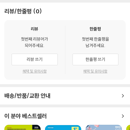
리뷰/한줄평
0
3. 우리나라 주소 체계 이해하기!
도로명주소 체계를 상세하게 수록하였습니다. 현재 시행중인 사물주소, 입
체주소와 관련된 정보도 수록하여 다양한 주소 체계를 파악하는 것에 도움
리뷰
한줄평
이 되도록 하였습니다. 도로명 주소 부여방법, 건물 번호 부여방법, 상세주
첫번째 리뷰어가
첫번째 한줄평을
소 부여방법, 주소정보시설 보는 방법, 도로명주소로 지도 읽는 방법을 수
되어주세요.
남겨주세요.
록하여 도로명주소에 대한 이해를 높이고자 하였습니다.
리뷰 쓰기
한줄평 쓰기
4. 기출 면접 정복하기!
기출 면접 및 예상 질문을 평정요소별로 분류하였습니다. 이 뿐만 아니라
혜택 및 유의사항
혜택 및 유의사항
예시 답변과 답변 Tip을 수록하여 실전 대비에 도움이 될 수 있도록 하였
습니다.
배송/반품/교환 안내
5. 집배원 면접 질문카드
반드시 준비해야 하는 답변을 질문카드로 수록하여, 바로바로 연습할 수
있도록 하였습니다.
이 분야 베스트셀러