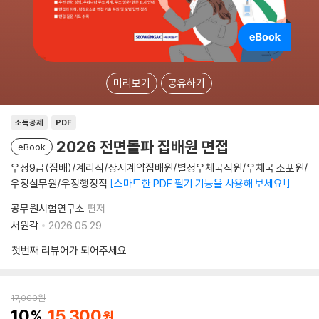
미리보기
공유하기
소득공제
PDF
2026 전면돌파 집배원 면접
eBook
우정9급(집배)/계리직/상시계약집배원/별정우체국직원/우체국 소포원/
우정실무원/우정행정직
스마트한 PDF 필기 기능을 사용해 보세요!
공무원시험연구소
편저
서원각
2026.05.29.
첫번째 리뷰어가 되어주세요
17,000
원
10
15,300