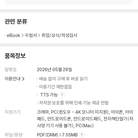
PART.05 부록
01. 면접 대비 실용한자
관련 분류
02. 면접 대비 영어표현
03. 우편번호 앞 세자리 부여내역
eBook
수험서
취업/상식/적성검사
질문카드
품목정보
발행일
2026년 05월 29일
이용안내
배송 없이 구매 후 바로 읽기
이용기간 제한없음
TTS 가능
저작권 보호를 위해 인쇄 기능 제공 안함
지원기기
크레마, PC(윈도우 - 4K 모니터 미지원), 아이폰, 아이
패드, 안드로이드폰, 안드로이드패드, 전자책단말기(저
사양 기기 사용 불가), PC(Mac)
파일/용량
PDF(DRM) | 7.05MB