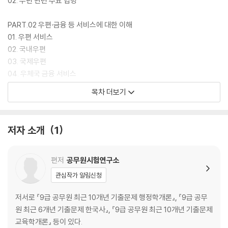
02. 우편 관련 주요 법령
PART.02 우편·금융 등 서비스에 대한 이해
01. 우편 서비스
02. 국내우편
03. 국제우편
04. 우체국 금융 서비스
05. 우편번호 체계
목차 더보기
06. 우편 관련 상식
PART.03 우리나라 주소
저자 소개
1
01. 우리나라 주소체계
02. 우리나라 주소 영문 표기
03. 우리나라 주소 한문 표기
편저
공무원시험연구소
관심작가 알림신청
PART.04 집배원 면접
01. 면접 준비
저서로 『9급 공무원 최근 10개년 기출문제 행정학개론』, 『9급 공무
02. 평정요소별 기출 면접
원 최근 6개년 기출문제 한국사』, 『9급 공무원 최근 10개년 기출문제
03. 면접 예상 질문
교육학개론』 등이 있다.