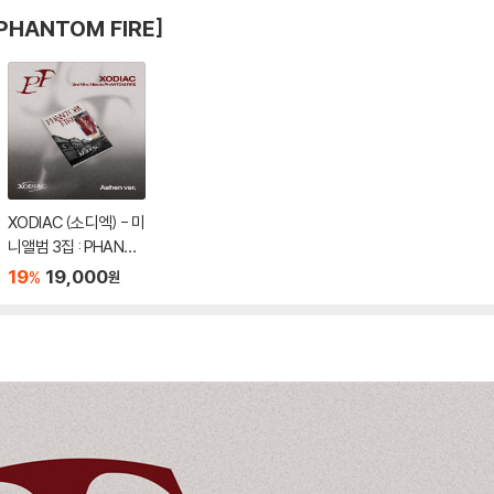
PHANTOM FIRE]
XODIAC (소디엑) - 미
니앨범 3집 : PHANTO
M FIRE [Ashen Ver.]
19
19,000
%
원