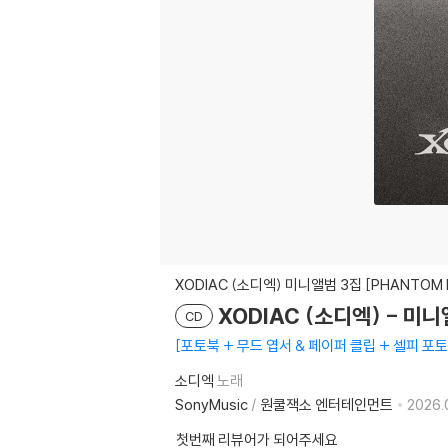
XODIAC (소디엑) 미니앨범 3집 [PHANTOM F
XODIAC (소디엑) - 미니앨
CD
포토북 + 무드 엽서 & 페이퍼 클립 + 셀피 포토
소디엑
노래
SonyMusic
/
원쿨잭소 엔터테인먼트
2026.
첫번째 리뷰어가 되어주세요