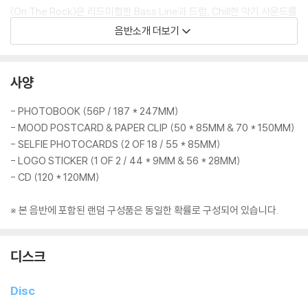
〈On The Rock〉은 리드미컬한 Bass Line과 드럼, Chill한 악기 사운드를
기반으로 R&B, Soul, Pop, Rock이 자연스럽게 흐르는 트랙이다. 절제된
음반소개 더보기
사운드 디자인 속에서 XODIAC의 한층 성숙해진 음악적 무드를 제시한다.
〈Starlight〉는 시원한 기타 사운드와 경쾌한 밴드 사운드를 기반으로 Po
사양
p/Rock을 현대적으로 재해석한 곡이다. ‘밤하늘의 별자리’라는 팀명의 어
원을 모티프로, 멤버들의 진심이 팬들에게 닿기를 바라는 메시지를 담백하
- PHOTOBOOK (56P / 187 * 247MM)
게 전한다.
- MOOD POSTCARD & PAPER CLIP (50 * 85MM & 70 * 150MM)
- SELFIE PHOTOCARDS (2 OF 18 / 55 * 85MM)
Phantom Fire는 대립 이후의 이야기를 다룬다. 공존이 시작되는 지점에
- LOGO STICKER (1 OF 2 / 44 * 9MM & 56 * 28MM)
서, XODIAC은 이 불꽃 위에 자신들만의 새로운 질서를 세워간다.
- CD (120 * 120MM)
※ 본 음반에 포함된 랜덤 구성품은 동일한 확률로 구성되어 있습니다.
디스크
Disc