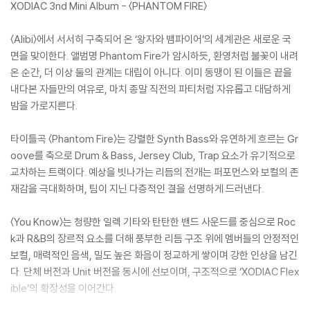
XODIAC 3nd Mini Album - 〈PHANTOM FIRE〉
〈Alibi〉에서 서서히 구축되어 온 ‘왕자와 뱀파이어’의 세계관은 새로운 국
면을 맞이한다. 앨범명 Phantom Fire가 암시하듯, 환영처럼 불꽃이 내려
온 순간, 더 이상 둘의 관계는 대립이 아니다. 이미 동맹이 된 이들은 끝을
내다본 자들만의 여유로, 마치 종말 직전의 파티처럼 자유롭고 대담하게
밤을 가로지른다.
타이틀곡 〈Phantom Fire〉는 강렬한 Synth Bass와 유연하게 흐르는 Gr
oove를 축으로 Drum & Bass, Jersey Club, Trap 요소가 유기적으로
교차하는 트랙이다. 예상을 빗나가는 리듬의 전개는 퍼포먼스와 보컬의 존
재감을 극대화하며, 팀이 지닌 다층적인 결을 선명하게 드러낸다.
〈You Know〉는 청량한 일렉 기타와 탄탄한 밴드 사운드를 중심으로 Roc
k과 R&B의 장르적 요소를 더해 풍부한 리듬 구조 위에 멤버들의 안정적인
보컬, 매력적인 음색, 밀도 높은 화음이 정교하게 쌓이며 강한 인상을 남긴
다. 단체 버전과 Unit 버전을 동시에 선보이며, 구조적으로 ‘XODIAC Flex
ible’의 확장성을 이어간다.