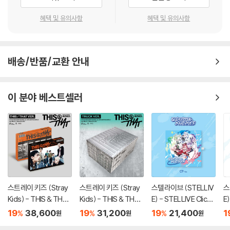
혜택 및 유의사항
혜택 및 유의사항
배송/반품/교환 안내
이 분야 베스트셀러
스트레이 키즈 (Stray
스트레이 키즈 (Stray
스텔라이브 (STELLIV
스
Kids) - THIS & THAT
Kids) - THIS & THAT
E) - STELLIVE Cliche
E)
[2종 SET]
[TRUCK VER.]
1st EP 「Colorful Stro
1s
19
38,600
19
31,200
19
21,400
1
%
%
%
원
원
원
kes」 - CD Ver.
k