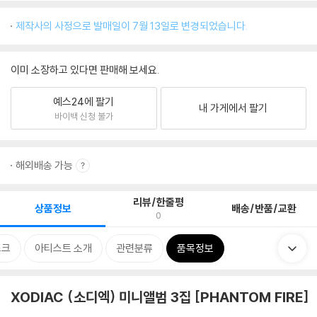
제작사의 사정으로 발매일이 7월 13일로 변경되었습니다.
이미 소장하고 있다면 판매해 보세요.
예스24에 팔기
내 가게에서 팔기
바이백 신청 불가
해외배송 가능
리뷰/한줄평
상품정보
배송/반품/교환
0
스크
아티스트 소개
관련분류
품목정보
XODIAC (소디엑) 미니앨범 3집 [PHANTOM FIRE]