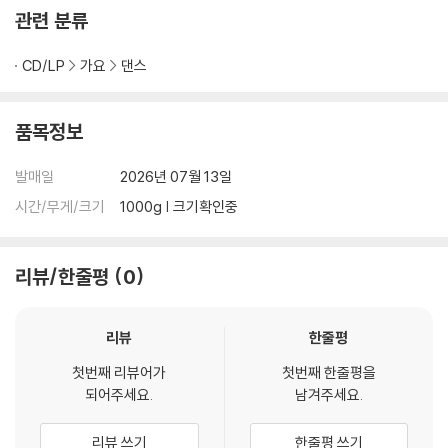
관련 분류
CD/LP
가요
댄스
품목정보
발매일
2026년 07월 13일
시간/무게/크기
1000g | 크기확인중
리뷰/한줄평
0
리뷰
한줄평
첫번째 리뷰어가
첫번째 한줄평을
되어주세요.
남겨주세요.
리뷰 쓰기
한줄평 쓰기