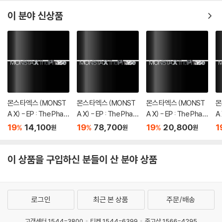
er
이 분야 신상품
몬스타엑스 (MONST
몬스타엑스 (MONST
몬스타엑스 (MONST
몬
A X) - EP : The Phas
A X) - EP : The Phas
A X) - EP : The Phas
A 
e [DIGIPAK ver.][5종
e [4종 SET]
e [OFFSET ver.]
e 
19
14,100
19
78,700
19
20,800
1
%
%
%
원
원
원
중 1종 랜덤발송]
이 상품을 구입하신 분들이 산 분야 상품
로그인
최근 본 상품
주문/배송
고객센터 1544-3800
티켓 1544-6399
중고샵 1566-4295