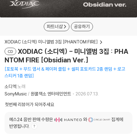
파트너샵
공유하기
XODIAC (소디엑) 미니앨범 3집 [PHANTOM FIRE]
XODIAC (소디엑) - 미니앨범 3집 : PHA
CD
NTOM FIRE [Obsidian Ver.]
포토북 + 무드 엽서 & 페이퍼 클립 + 셀피 포토카드 2종 랜덤 + 로고
스티커 1종 랜덤
소디엑
노래
SonyMusic
/
원쿨잭소 엔터테인먼트
2026.07.13.
첫번째 리뷰어가 되어주세요
예스24 음반 판매 수량은
와
집계에
반영됩니다.