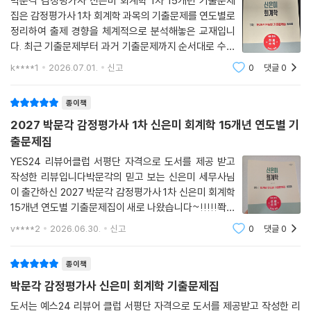
박문각 감정평가사 신은미 회계학 1차 15개년 기출문제
집은 감정평가사 1차 회계학 과목의 기출문제를 연도별로
정리하여 출제 경향을 체계적으로 분석해놓은 교재입니
다. 최근 기출문제부터 과거 기출문제까지 순서대로 수록
되어 있어 시대별 출제 흐름과 난이도 변화를 파악하기에
k****1
2026.07.01.
신고
0
댓글
0
적합하며 실전 시험에 대비한 학습을 효율적으로 진행할
수 있습니다.각 문제에는 정답과 해설이 함께
종이책
2027 박문각 감정평가사 1차 신은미 회계학 15개년 연도별 기
출문제집
YES24 리뷰어클럽 서평단 자격으로 도서를 제공 받고
작성한 리뷰입니다박문각의 믿고 보는 신은미 세무사님
이 출간하신 2027 박문각 감정평가사 1차 신은미 회계학
15개년 연도별 기출문제집이 새로 나왔습니다~!!!!!쫙쫙
쫙쫙~~이번에 나온 2027 박문각 감정평가사 1차 신은
v****2
2026.06.30.
신고
0
댓글
0
미 회계학 15개년 연도별 기출문제집은 따끈따끈한 개정
5판인데요.책 구성을 보니까 이거 한권만 보면 되겠다
종이책
박문각 감정평가사 신은미 회계학 기출문제집
도서는 예스24 리뷰어 클럽 서평단 자격으로 도서를 제공받고 작성한 리