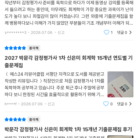
작년부터 감정평가사 준비를 독학으로 하다가 이제 동영상 강의를 등록해
서 들으려고 하는 중인데, 아무래도 회계학이 가장 중요한 과목이가 난이
도가 높다 보니 좌절감이 많이 커졌습니다. 그런 와중에 기출문제집을 함
께 병용하다보니 이해가 가지 않았던 부분들이 기초 개념부터 이해가 되면
서 부족했던 조각들을 잘 메워주는 것 같습니다. 감정평가사 시험 교재 중
s********3
2026.07.06.
신고
1
댓글
0
에 출판사는 여러가
종이책
2027 박문각 감정평가사 1차 신은미 회계학 15개년 연도별 기
출문제집
＜ 예스24 리뷰어클럽 서평단 자격으로 도서를 제공받고
작성한 리뷰입니다 ＞직장인으로 처음 감정평가사 1차를
독학하며 공부하고 있습니다. 주로 퇴근 후나 주말에 공부
하다 보니 한정된 시간을 효율적으로 활용하기 위해 기출
문제 위주로 공부하고 있습니다. 그러한 점에서 이 교재는
h****f
2026.07.09.
신고
0
댓글
0
15개년간의 기출문제를 빈틈없이 공부할 수 있어 좋다고
생각합니다.최근 회차부터 연도별로 기출
종이책
박문각 감정평가사 신은미 회계학 1차 15개년 기출문제집 후기