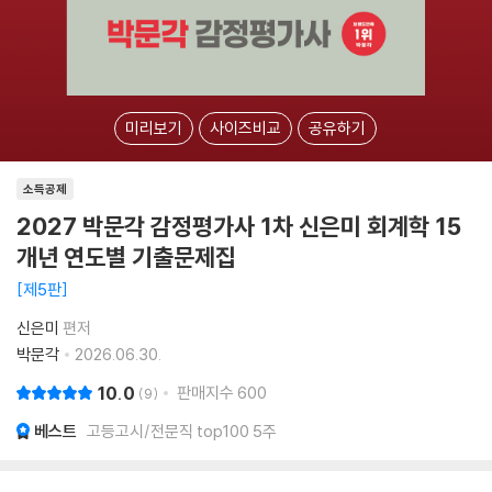
미리보기
사이즈비교
공유하기
소득공제
2027 박문각 감정평가사 1차 신은미 회계학 15
개년 연도별 기출문제집
제5판
신은미
편저
박문각
2026.06.30.
10.0
판매지수
600
9
베스트
고등고시/전문직 top100 5주