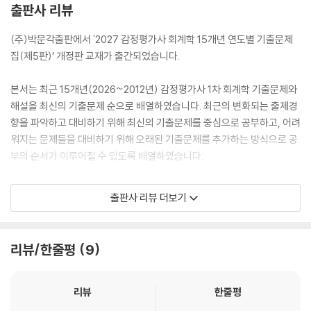
출판사 리뷰
(주)박문각출판에서 '2027 감정평가사 회계학 15개년 연도별 기출문제
집(제5판)’ 개정판 교재가 출간되었습니다.
본서는 최근 15개년(2026~2012년) 감정평가사 1차 회계학 기출문제와
해설을 최신의 기출문제 순으로 배열하였습니다. 최근의 변화되는 출제경
향을 파악하고 대비하기 위해 최신의 기출문제를 중심으로 공부하고, 어려
워지는 문제들을 대비하기 위해 오래된 기출문제를 추가하는 방식으로 공
부의 순서가 이루어질 수 있도록 배열하였습니다.
회계학은 감정평가사 시험의 다른 과목과 달리 빠른 시간 내에 실력이 상
출판사 리뷰 더보기
승하지 않습니다. 단기간에 눈에 띄는 실력 향상이 없어 학습에 어려움을
겪는 수험생들이 많습니다. 이런 경우 기초는 넘어가고 바로 실전부터 학
습하는 경향도 종종 보이는데 이럴수록 기초부터 탄탄히 쌓아야 전체적으
리뷰/한줄평
9
로 학습에 소요되는 시간이 절감될 수 있습니다.
본서를 통해 최근 출제경향을 파악하고 핵심 내용을 숙지하여 공부한다면
리뷰
한줄평
이는 여러분들을 더 빠르고 확실하게 합격으로 인도해 줄 것입니다.