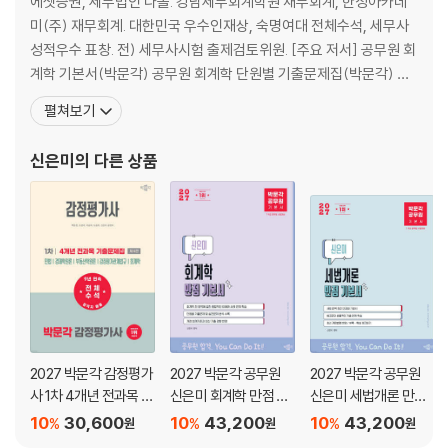
에셋증권, 세무법인 다솔. 강남세무회계학원 재무회계, 한성아카데
Chapter 01 2026년 제37회 정답 및 해설
미(주) 재무회계. 대한민국 우수인재상, 숙명여대 전체수석, 세무사
Chapter 02 2025년 제36회 정답 및 해설
성적우수 표창. 전) 세무사시험 출제검토위원. [주요 저서] 공무원 회
Chapter 03 2024년 제35회 정답 및 해설
계학 기본서(박문각) 공무원 회계학 단원별 기출문제집(박문각) 공
Chapter 04 2023년 제34회 정답 및 해설
무원 회계학 예상문제집(박문각) 공무원 세법개론 기본서(박문각)
펼쳐보기
Chapter 05 2022년 제33회 정답 및 해설
감정평가사 / 관세사 / 공무원 회계학 기본서(박문각) 감정평가사 /
Chapter 06 2021년 제32회 정답 및 해설
관세사 / 공무원 회계학 문제집(박문각) 감정평가사 회계학 기출문
신은미
의 다른 상품
Chapter 07 2020년 제31회 정답 및 해설
제집(박문각) 감정평
Chapter 08 2019년 제30회 정답 및 해설
Chapter 09 2018년 제29회 정답 및 해설
Chapter 10 2017년 제28회 정답 및 해설
Chapter 11 2016년 제27회 정답 및 해설
Chapter 12 2015년 제26회 정답 및 해설
Chapter 13 2014년 제25회 정답 및 해설
Chapter 14 2013년 제24회 정답 및 해설
Chapter 15 2012년 제23회 정답 및 해설
2027 박문각 감정평가
2027 박문각 공무원
2027 박문각 공무원
사 1차 4개년 전과목 기
신은미 회계학 만점 기
신은미 세법개론 만점
출문제집
본서
기본서
10
30,600
10
43,200
10
43,200
%
%
%
원
원
원