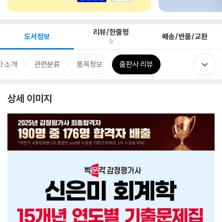
리뷰/한줄평
도서정보
배송/반품/교환
9
자 소개
관련분류
품목정보
출판사 리뷰
상세 이미지