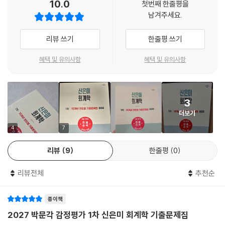
10.0
첫번째 한줄평을
남겨주세요.
수험생 여러분들의 합격을 기원합니다.
리뷰 쓰기
한줄평 쓰기
혜택 및 유의사항
혜택 및 유의사항
3
더보기
4
7
리뷰
9
한줄평
0
리뷰전체
추천순
종이책
2027 박문각 감정평가 1차 신은미 회계학 기출문제집