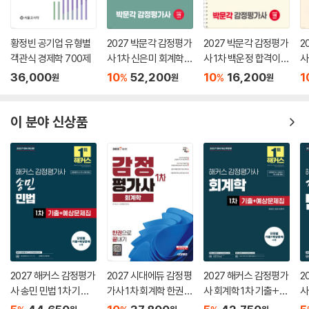
황정빈 공기업 유형별
2027 박문각 감정평가
2027 박문각 감정평가
2
객관식 경제학 700제
사 1차 신은미 회계학
사 1차 백운정 합격이
사
기본서
보이는 민법 조문&기
수
36,000
10
52,200
10
16,200
1
%
%
원
원
원
출
이 분야 신상품
2027 해커스 감정평가
2027 시대에듀 감정평
2027 해커스 감정평가
2
사 송민 민법 1차 기출
가사 1차 회계학 한권으
사 회계학 1차 기출+예
사
+예상문제집
로 끝내기
상문제집
출