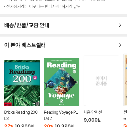
전자상거래에 어긋나는 판매사례: 직거래 유도
배송/반품/교환 안내
이 분야 베스트셀러
Bricks Reading 200
Reading Voyage PL
체홉 단편선
원
L3
US 2
e
9,000
원
F
27
10,900
20
10,390
5
%
%
원
원