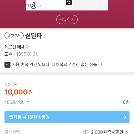
공유하기
싣달타
중고도서
헤르만 헤세
저
도솔
1995.01.31.
사용 흔적 약간 있으나, 대체적으로 손상 없는 상품
상
3,000
원
10,000
YES포인트
0원
앱 다운 시 1천원 상품권
결제혜택
최대 2,000원 즉시할인