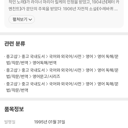
적인 노래》가 라이너 마리아 릴케의 인정을 받았고, 1904년《페터 카
멘친트》가 문단의 주목을 받았다. 1906년 자전적 소설《수레바퀴 아
래서》를 출간했고, 1919년 필명 ‘에밀 싱클레어’로《데미안》을 출간
펼쳐보기
했다. 가장 활발한 작품 활동을 한 1920년에는《클링조어의 마지막
여름》《클라인과 바그너》《방랑》《혼란 속으로 향한 시선》을 출간했
다. 1946년《유리알 유희》로 노벨문학상과 괴
관련 분류
중고샵
중고 국내도서
국어와 외국어/사전
영어
영어 독해/문
법/작문/번역
영어독해/번역
중고샵
중고 국내도서
국어와 외국어/사전
영어
영어 독해/문
법/작문/번역
영어문고/시리즈
중고샵
중고 국내도서
국어와 외국어/사전
영어
영어 독해/문
법/작문/번역
품목정보
발행일
1995년 01월 31일