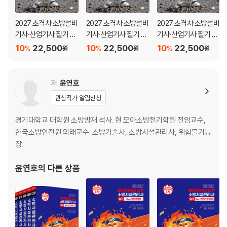
제3과목 소방전기 점검실무
제4과목 소방관계법령
2027 초격차 소방설비
2027 초격차 소방설비
2027 초격차 소방설비
기사·산업기사 필기 기
기사·산업기사 필기 전
기사·산업기사 필기 공
제20회 소방시설관리사 문제풀이
계
기
통
10
22,500
10
22,500
10
22,500
%
%
%
원
원
원
제1과목 소방안전관리론
제2과목 소방기계 점검실무
제3과목 소방전기 점검실무
저
윤연호
제4과목 소방관계법령
관심작가 알림신청
제19회 소방시설관리사 문제풀이
경기대학교 대학원 소방방재 석사. 현 모아소방전기학원 전임교수,
제1과목 소방안전관리론
한국소방안전원 외래교수. 소방기술사, 소방시설관리사, 위험물기능
제2과목 소방기계 점검실무
장.
제3과목 소방전기 점검실무
제4과목 소방관계법령
윤연호
의 다른 상품
제18회 소방시설관리사 문제풀이
제1과목 소방안전관리론
제2과목 소방기계 점검실무
제3과목 소방전기 점검실무