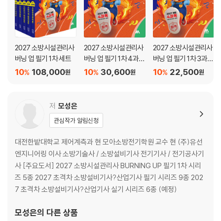
제4과목 소방관계법령
제17회 소방시설관리사 문제풀이
제1과목 소방안전관리론
2027 소방시설관리사
2027 소방시설관리사
2027 소방시설관리사
버닝 업 필기 1차 세트
버닝 업 필기 1차 4과목
버닝 업 필기 1차 3과목
제2과목 소방기계 점검실무
소방관계법령
소방전기 점검실무
제3과목 소방전기 점검실무
10
108,000
10
30,600
10
22,500
%
%
%
원
원
원
제4과목 소방관계법령
저
모성은
관심작가 알림신청
대전한밭대학교 제어계측과 현 모아소방전기학원 교수 현 (주)유선
엔지니어링 이사 소방기술사 / 소방설비기사 전기기사 / 전기공사기
사 [주요도서] 2027 소방시설관리사 BURNING UP 필기 1차 시리
즈 5종 2027 초격차 소방설비기사?산업기사 필기 시리즈 9종 202
7 초격차 소방설비기사?산업기사 실기 시리즈 6종 (예정)
모성은
의 다른 상품