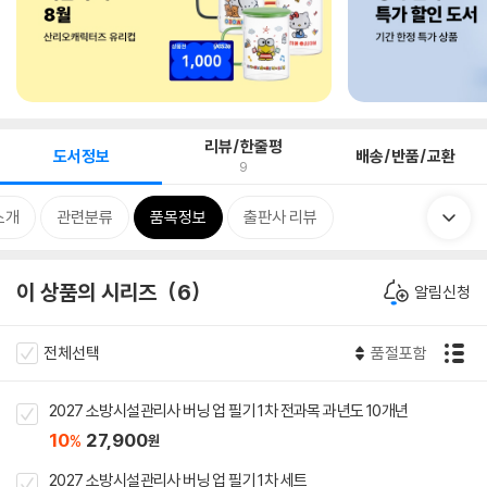
리뷰/한줄평
도서정보
배송/반품/교환
9
소개
관련분류
품목정보
출판사 리뷰
이 상품의 시리즈
6
알림신청
전체선택
품절포함
2027 소방시설관리사 버닝 업 필기 1차 전과목 과년도 10개년
10
27,900
%
원
2027 소방시설관리사 버닝 업 필기 1차 세트