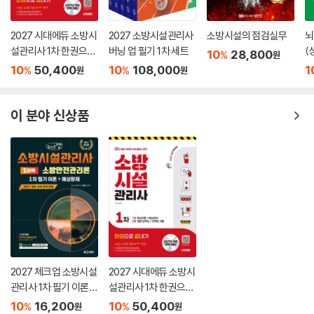
2027 시대에듀 소방시
2027 소방시설관리사
소방시설의 점검실무
뇌
설관리사 1차 한권으로
버닝 업 필기 1차 세트
(
10
28,800
%
원
끝내기
10
50,400
10
108,000
1
%
%
원
원
이 분야 신상품
2027 체크업 소방시설
2027 시대에듀 소방시
관리사 1차 필기 이론
설관리사 1차 한권으로
+예상문제 1과목 소방
끝내기
10
16,200
10
50,400
%
%
원
원