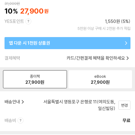
31,000
원
10
27,900
YES포인트
1,550원 (5%)
5만원 이상 구매 시 2천원 추가 적립
앱 다운 시 1천원 상품권
결제혜택
카드/간편결제 혜택을 확인하세요
종이책
eBook
27,900
원
27,900
원
배송안내
서울특별시 영등포구 은행로 11(여의도동,
변경
일신빌딩)
배송비
무료