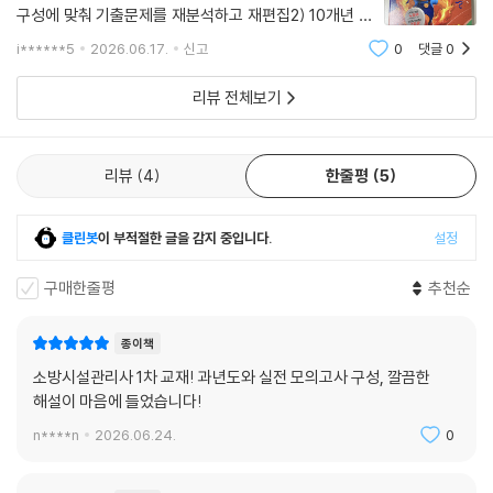
구성에 맞춰 기출문제를 재분석하고 재편집2) 10개년 기
출 수록: 최근 10개년 동안의 기출문제를 체계적으로 수
i******5
2026.06.17.
신고
0
댓글
0
록하여 최신 출제 경향을 파악하기에 적합3) 실전 대비
최적화: 단순 문제 나열이 아니라, 개편된 학습
리뷰 전체보기
리뷰
4
한줄평
5
클린봇
이 부적절한 글을 감지 중입니다.
설정
구매한줄평
추천순
종이책
소방시설관리사 1차 교재! 과년도와 실전 모의고사 구성, 깔끔한
해설이 마음에 들었습니다!
n****n
2026.06.24.
0