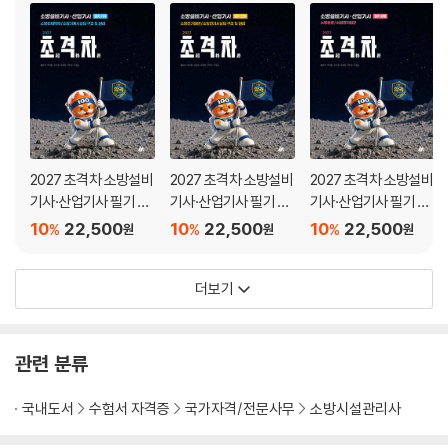
2027 초격차 소방설비
2027 초격차 소방설비
2027 초격차 소방설비
기사·산업기사 필기 기
기사·산업기사 필기 전
기사·산업기사 필기 공
계
기
통
10
22,500
10
22,500
10
22,500
%
%
%
원
원
원
더보기
관련 분류
국내도서
수험서 자격증
국가자격/전문사무
소방시설관리사