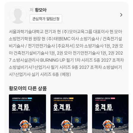
제2과목 소방기계 점검실무
제3과목 소방전기 점검실무
저
황모아
제4과목 소방관계법령
관심작가 알림신청
제23회 소방시설관리사 문제풀이
서울과학기술대학교 전기과 현 (주)모아교육그룹 대표이사 현 모아
제1과목 소방안전관리론
소방전기학원 원장 현 (주)태영EMC 이사 소방기술사 / 건축전기설
제2과목 소방기계 점검실무
비기술사 / 전기안전기술사 [주요저서] 모아 소방기술사 1권, 2권 모
제3과목 소방전기 점검실무
아 건축전기설비기술사 1권, 2권 모아 전기안전기술사 1권, 2권 202
제4과목 소방관계법령
7 소방시설관리사 BURNING UP 필기 1차 시리즈 5종 2027 초격차
소방설비기사?산업기사 필기 시리즈 9종 2027 초격차 소방설비기
제22회 소방시설관리사 문제풀이
사?산업기사 실기 시리즈 6종 (예정)
제1과목 소방안전관리론
제2과목 소방기계 점검실무
황모아
의 다른 상품
제3과목 소방전기 점검실무
제4과목 소방관계법령
제21회 소방시설관리사 문제풀이
제1과목 소방안전관리론
제2과목 소방기계 점검실무