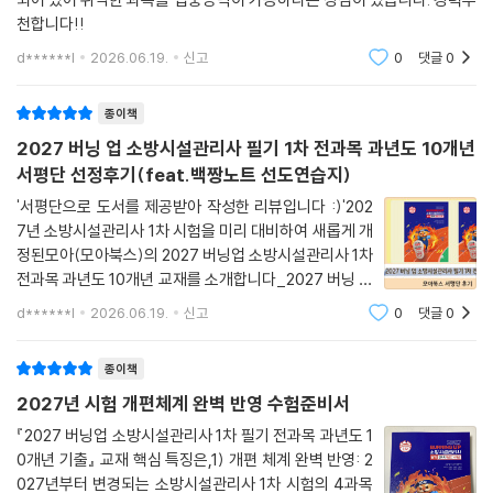
천합니다!!
d******l
2026.06.19.
신고
0
댓글
0
종이책
2027 버닝 업 소방시설관리사 필기 1차 전과목 과년도 10개년
서평단 선정후기(feat.백짱노트 선도연습지)
'서평단으로 도서를 제공받아 작성한 리뷰입니다 :)'202
7년 소방시설관리사 1차 시험을 미리 대비하여 새롭게 개
정된모아(모아북스)의 2027 버닝업 소방시설관리사 1차
전과목 과년도 10개년 교재를 소개합니다_2027 버닝 업
소방시설관리사 필기 1차 전과목 과년도 10개년모아(모
d******l
2026.06.19.
신고
0
댓글
0
아북스)이 교재는[1] 1차 필기와 2차 실기의 연계성을 고
려하여 1차를 준비할 떄 기초 개념과 공식을 완벽
종이책
2027년 시험 개편체계 완벽 반영 수험준비서
『2027 버닝업 소방시설관리사 1차 필기 전과목 과년도 1
0개년 기출』 교재 핵심 특징은,1) 개편 체계 완벽 반영: 2
027년부터 변경되는 소방시설관리사 1차 시험의 4과목