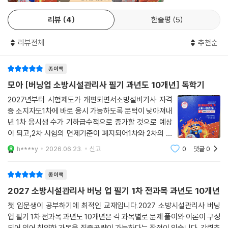
리뷰
4
한줄평
5
리뷰전체
추천순
종이책
모아 [버닝업 소방시설관리사 필기 과년도 10개년] 독학기
2027년부터 시험제도가 개편되면서소방설비기사 자격
증 소지자도1차에 바로 응시 가능하도록 문턱이 낮아져내
년 1차 응시생 수가 기하급수적으로 증가할 것으로 예상
이 되고,2차 시험의 면제기준이 폐지되어1차와 2차의 연
계성을 고려한체계적 공부가 이루어져야 할 것으로 보인
h****y
2026.06.23.
신고
0
댓글
0
다.높은 합격률을 보여주는 모아에서 벌써 2027년 시험
을 대비한 첫단계인 버닝업 교재들이 하나둘 선을 보
종이책
2027 소방시설관리사 버닝 업 필기 1차 전과목 과년도 10개년
첫 입문생이 공부하기에 최적인 교재입니다.2027 소방시설관리사 버닝
업 필기 1차 전과목 과년도 10개년은 각 과목별로 문제 풀이와 이론이 구성
되어 있어 취약한 과목을 집중공략이 가능하다는 장점이 있습니다. 강력추