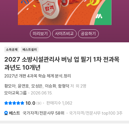
미리보기
사이즈비교
공유하기
소득공제
베스트셀러
2027 소방시설관리사 버닝 업 필기 1차 전과목
과년도 10개년
2027년 개편 4과목 학습 체계 분석․정리
황모아
윤연호
모성은
이승화
함형덕
저
외 2명
모아교육그룹
2026.06.15.
10.0
판매지수
1,062
9
베스트
국가자격/전문사무
58위
국가자격/전문사무 top100 3주