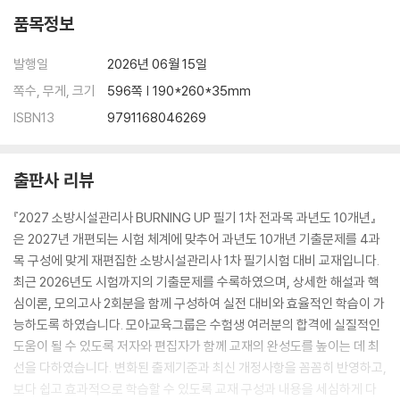
품목정보
발행일
2026년 06월 15일
쪽수, 무게, 크기
596쪽 | 190*260*35mm
ISBN13
9791168046269
출판사 리뷰
『2027 소방시설관리사 BURNING UP 필기 1차 전과목 과년도 10개년』
은 2027년 개편되는 시험 체계에 맞추어 과년도 10개년 기출문제를 4과
목 구성에 맞게 재편집한 소방시설관리사 1차 필기시험 대비 교재입니다.
최근 2026년도 시험까지의 기출문제를 수록하였으며, 상세한 해설과 핵
심이론, 모의고사 2회분을 함께 구성하여 실전 대비와 효율적인 학습이 가
능하도록 하였습니다. 모아교육그룹은 수험생 여러분의 합격에 실질적인
도움이 될 수 있도록 저자와 편집자가 함께 교재의 완성도를 높이는 데 최
선을 다하였습니다. 변화된 출제기준과 최신 개정사항을 꼼꼼히 반영하고,
보다 쉽고 효과적으로 학습할 수 있도록 교재 구성과 내용을 세심하게 다