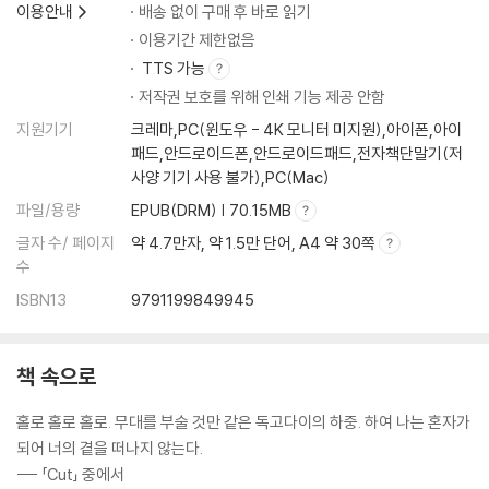
Cut 1—24
이용안내
배송 없이 구매 후 바로 읽기
Cut 1—25
이용기간 제한없음
부록
TTS 가능
부록
저작권 보호를 위해 인쇄 기능 제공 안함
Cut 1—26
지원기기
크레마,PC(윈도우 - 4K 모니터 미지원),아이폰,아이
Cut 1—27
패드,안드로이드폰,안드로이드패드,전자책단말기(저
Cut 1—28
사양 기기 사용 불가),PC(Mac)
Cut 1—29
파일/용량
EPUB(DRM) | 70.15MB
부록
Cut 1—30
글자 수/ 페이지
약 4.7만자, 약 1.5만 단어, A4 약 30쪽
Cut 1—31
수
Cut 1—32
ISBN13
9791199849945
Cut 1—33
Cut 1—34
Cut 1—35
책 속으로
부록
홀로 홀로 홀로. 무대를 부술 것만 같은 독고다이의 하중. 하여 나는 혼자가
Cut 1—36
되어 너의 곁을 떠나지 않는다.
Cut 1—37
--- 「Cut」 중에서
Cut 1—38