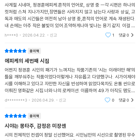
사내는 사내를 만진다. 이 감촉 이 향기 이 노스탤지어. 사내는 환희와 슬픔
사계절 시네마, 정경훈에피케.흔적의 언어로, 상영 중 ㅡ각 시편은 하나의
아주 작은 사이, 그러나 모든 시가 태어나는 자리.
에 가득 차 춤을 추었다. 테크노 테크노 테크노. 종말을 떠올리며. 희망을
컷처럼 스쳐 지나가지만,장면들은 사라지지 않고 남는다.사랑과 상실, 고
우리는 그 틈을 사이시옷이라 부른다.
떠올리며. 만남을 떠올리며. 너무 낭만적이라는 판단이 서면 춤을 멈췄다.
독과 애도의 시간들은 여전히 남아 상영 중,흔적의 언어로 계속 재생된다.
내 손에는 아주 작은 불빛이 있어.조약하게나마 빛나는 용기 같지. 이걸 기
사내는 나지막이 속삭였다. 나의 고통을 모두 내어드려도 되는 부분입니
사이시옷 1. 『진심의 바깥』, 이제야, 12,000원
억했다가 말해 주었어.다시 만날 로케이션에서. 너와 내가 지었어. (30쪽,
까……
h****0
2026.04.22.
신고
1
댓글
0
사이시옷 2. 『피냐타 깨뜨리기』, 이유운, 12,000원
Cut1-6 中)불
--- 「Cut 1-39」 중에서
사이시옷 3. 『사계절 시네마』, 정경훈, 12,000원
종이책
에피케의 세번째 시집
어쩐지 정경훈 시인의 패기가 느껴지는 작품기존의 ‘시는 이래야만 해’의
틀을 깨부숴주는 작품이었다이렇게나 자유롭고 다양했구나. 시가이제야
시를 이해하고 있다고 자만한 자신을 반성하며 읽었다목차도 온통 씬으로
이뤄진 영화같은 시집.너와 나의 로케이션. 이름하여 49.가 아직도 맴도는
듯 해한 번이 아니라 여러번 읽으머 곱씹고 볼 작품인 것 같다가장 인상깊
d********3
2026.04.29.
신고
0
댓글
0
은 문장으로 마
종이책
시야는 몽타주, 감정은 미장센
시의 전체적인 컨셉이 정말 신선했어요. 시인님만의 시선으로 촬영된 무수