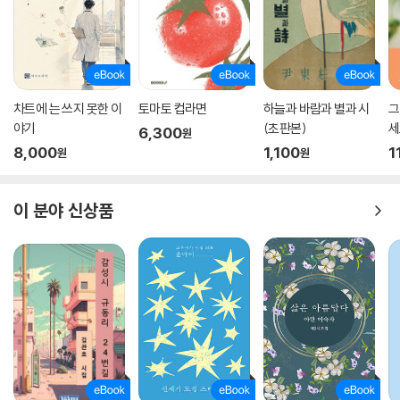
차트에 는 쓰지 못한 이
토마토 컵라면
하늘과 바람과 별과 시
그
야기
(초판본)
세
6,300
원
8,000
1,100
1
원
원
이 분야 신상품