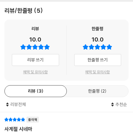
명심해 단 한 번의 퇴장은 금물이야. 다음 사랑에서 만나면 사랑해 본 사람
에피케의 시인선 사이시옷 시리즈를 선보입니다.
잊히지 않는다. 영화는 보여주지 않지만, 그 〈알렉스-드니 라방〉은 이제 불
되어있고. 사랑해서 악수하고 사랑해서 부둥켜안고.
리뷰/한줄평
5
-
을 뿜는 거리의 곡예사가 아니라 아홉 개의 손가락으로 시를 쓰는 〈불구-
--- 「Cut 1-23」 중에서
사이시옷은 두 사물과 두 세계, 두 목소리를 이어 주는
시인〉으로 거듭났을 것이다(그가 미셜에게만 알려줬던 사랑의 밀어를 보
작은 기호이다. 겉으로는 거의 보이지 않지만, 그 작은 소리가
라!).
리뷰
한줄평
몸짓과 잉크를 백지에 묻혀 전송―부재중. 부재하는 너. 그곳에 닿기 위해
앞과 뒤를 잇고, 멀어지려는 것들의 거리를 다시 좁힌다.
보내는 심장 박동. 수직과 곡선과 평행의 무대. 닿을 수 있어. 이거 하나만
10.0
10.0
그 사이에서 생기는 숨, 긴장, 여운, 떨림을 우리는 〈사이〉라고 부른다.
시와 영화, 시인과 곡예사를 디졸브하며 나는 조심스레 예감했다. 근래 한
으로도 살아져. 오류와 범람으로부터 점검하는 삶. 그 별의 안테나를 향해.
이 시리즈는 바로 그 〈사이의 시(詩)〉에서 출발한다.
국 시단에서 희박해진 불순-과잉-낭만의 에너지를 정경훈이, 그의 시편들
삶이 이어진다.
이 채워줄 것이라는 걸. 그가 〈시단의 드니 라방〉으로 자리매김하여, 시대
--- 「Cut 1-30」 중에서
리뷰 쓰기
한줄평 쓰기
한 시인이 다음 시인을 부르고,
의 공기(감수성)에 조응하면서도 〈실험적인 컷들〉을 계속해서 보여주기를
한 세계가 또 다른 세계를 향해 조금 기울며,
바란다. 당신의 로케이션이 나는 여전히 궁금하다.
거울 속의 겨울과 만나다. 내가 입을 열면 너의 얼어붙은 물은 녹아내린다.
혜택 및 유의사항
혜택 및 유의사항
한 사람의 언어가 다른 사람의 언어 속으로 스며드는 릴레이 구조.
멸망한 도시에서 굳게 닫혀있던 꽃잎은 벌어진다. 애도가 혀를 거두면 너
- 김현 (시인)
는 씩 미소 짓는다. 로맨틱 코미디 필름 만나다. 너 따라 나 미소 짓는다.
그 이어짐의 지점에 아주 작은 ㅅ이 놓인다. 흩어지지 않도록,
리뷰
3
한줄평
2
--- 「Cut 1-34」 중에서
그러나 완전히 합쳐지지 않도록. 그저 조용히 사이를 열고, 울리고,
이어 주기 위해. 사이시옷 시리즈는 시인과 시인을 잇는 다리이며,
리뷰전체
추천순
널 만나려면 세계를 합쳐야 해. 로케이션은 하나뿐이어야만 해. 종말을 라
언어와 언어 사이에 생기는 투명한 떨림을 기록하는 연작이다.
탄 바구니에 넣어서. 보관하고 재워주고 놀아주면 사랑이 될 것 같아서.
종이책
--- 「Cut 1-35」 중에서
그 사이에서 새로운 시가 태어나고, 또 다른 언어가 건너오며, 다음
사계절 시네마
목소리가 도착한다.