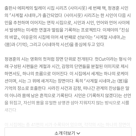
출판사 에피케의 릴레이 시집 시리즈 〈사이시옷〉 세 번째 책, 정경훈 시인
의 『사계절 시네마』가 출간되었다. 〈사이시옷〉 시리즈는 한 시인이 다음 시
인을 추천하며 이어지는 연작 시집으로, 시인과 시인, 언어와 언어 사이에
서 발생하는 미세한 연결과 떨림을 기록하는 프로젝트다. 이제야의 『진심
의 바깥』, 이유운의 시집에 이어 세 번째로 선보이는 『사계절 시네마』는
〈몸〉과 〈기억〉, 그리고 〈시네마적 시선〉을 중심에 두고 있다.
정경훈의 시는 영화의 컷처럼 장면 단위로 전개된다. 컷Cut이라는 형식 아
래 구성된 시편들은 계절과 시간, 감정의 단면들을 분절된 이미지로 제시
하면서도, 하나의 흐름으로 이어진다. 이 시집에서 세계는 하나의 로케이
션이며, 시는 그 위에 새겨지는 장면이다. 특히 『사계절 시네마』는 〈몸〉을
기억의 장소로 호출한다. 사라진 사건과 감정, 떠나간 관계의 잔상들은 말
이 아니라 몸에 남은 흔적으로 기록된다. 시인은 〈기록하지 않겠다〉는 선언
을 뒤집고, 자신의 몸을 유일한 상영관 삼아 지워지지 않는 방식으로 시를
새긴다.
이 시집에는 총 41편의 시가 수록되어 있으며, 각각의 시는 하나의 장면이
자 감정의 단면으로 기능한다. 타투, 와인, 음악, 도시, 영화 등 동시대의 감
소개 더보기