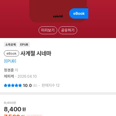
미리보기
공유하기
소득공제
EPUB
사계절 시네마
eBook
EPUB
정경훈
저
에피케
2026.04.10.
10.0
판매지수
12
5
8,400
원
8,400