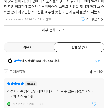
히 많은 컷이 시집에 묶여 제게 도착했을 땐 마치 길가에 우연히 발견한 아
주 작은 영화관에 들어간 기분이었어요. 그리고 시집을 펼치자 마자 그 영
화관 안에 지구만한 스크린을 마주한 듯한 기분이 같이 들었죠. 시는 이해
하지 않음으로써 당도한다고 하던가요. 늘 직관적으로 이해하는 글만 쓰다
d********6
2026.04.23.
신고
0
댓글
0
가, 문장과 단
리뷰 전체보기
리뷰
3
한줄평
2
클린봇
이 부적절한 글을 감지 중입니다.
설정
구매한줄평
추천순
eBook
신선한 감수성과 낭만적인 에너지를 느낄 수 있는 정경훈 시인의
세번째 시집 좋아요.
j*******1
2026.06.16.
0