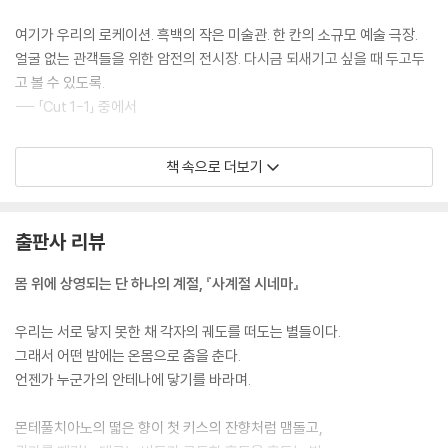
Cut 1—39
여기가 우리의 로케이션. 흑백의 작은 미술관. 한 칸의 소규모 예술 극장.
부록
얼굴 없는 관객들을 위한 암전의 전시장. 다시금 되새기고 싶을 때 두고두
Cut 1—40
고 볼 수 있도록.
Cut 1—41
--- 「Cut 1-1」 중에서
인터뷰 로케이션49 — 시의 극장에서 만나다
별안간 편지 한 장이 머리맡에서 흔들리고 있었어. 광화문 외벽에 우두커
책 속으로 더보기
니 떨고 있는 민들레 한 송이처럼. 그걸 보곤 소스라치던 너. 예쁜 건 무서
워. 한 철이잖니 기약 없잖니 꿈만 같잖니. 모든 꿈은 내 손안에 있다고 너
에게 말해줘도 될까.
출판사 리뷰
--- 「Cut 1-6」 중에서
몸 위에 상영되는 단 하나의 계절, 『사계절 시네마』
우리 어디서 만날 수 있을까. 접착의 지점으로 가려 한다. 불순물에 봉착할
때마다 로케이션을 건축했다. 하나씩. 영역 표시는 길바닥에 꽂힌 가시. 재
우리는 서로 닿지 못한 채 각자의 궤도를 떠도는 별들이다.
난과 폭설이 눈앞을 가려도 넌 느낄 수 있다. 발바닥에서부터 머리끝까지.
그래서 어떤 밤에는 온몸으로 춤을 춘다.
--- 「부록2」 중에서
언젠가 누군가의 안테나에 닿기를 바라며.
반대편 귓가에서 서성이다 말해주지 못했다. 햇살에 담긴 너의 아침을 찬
몬테풀치아노의 떫은 향이 첫 키스의 잔향처럼 맴돌고,
란함을.