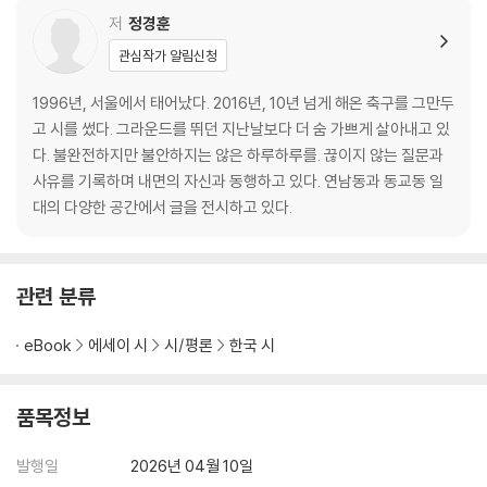
Cut 1—10
저
정경훈
부록
관심작가 알림신청
Cut 1—11
Cut 1—12
1996년, 서울에서 태어났다. 2016년, 10년 넘게 해온 축구를 그만두
부록
고 시를 썼다. 그라운드를 뛰던 지난날보다 더 숨 가쁘게 살아내고 있
Cut 1—13
다. 불완전하지만 불안하지는 않은 하루하루를. 끊이지 않는 질문과
Cut 1—14
사유를 기록하며 내면의 자신과 동행하고 있다. 연남동과 동교동 일
부록
대의 다양한 공간에서 글을 전시하고 있다.
Cut 1—15
Cut 1—16
Cut 1—17
관련 분류
Cut 1—18
Cut 1—19
eBook
에세이 시
시/평론
한국 시
Cut 1—20
Cut 1—21
Cut 1—22
품목정보
부록
Cut 1—23
발행일
2026년 04월 10일