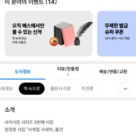
이 분야의 이벤트
14
리뷰/한줄평
도서정보
배송/반품/교환
5
품목정보
책 속으로
출판사 리뷰
추천평
소개
사이시옷 시리즈 3번째 시집
정경훈 시집 『사계절 시네마』 출간