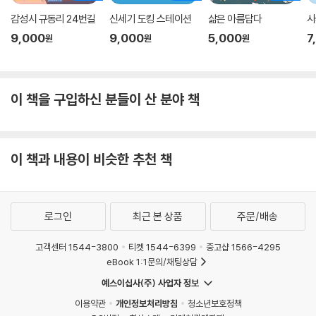
감성시 규동리 24번길
신세기 도킹 스테이션
삶은 아름답다
사
9,000
9,000
5,000
7
원
원
원
이 책을 구입하신 분들이 산 분야 책
이 책과 내용이 비슷한 추천 책
로그인
최근 본 상품
주문/배송
고객센터 1544-3800
티켓 1544-6399
중고샵 1566-4295
eBook 1:1문의/채팅상담
예스이십사(주) 사업자 정보
이용약관
개인정보처리방침
청소년보호정책