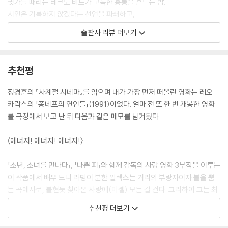
귓가를 때리는 테크노 비트가 고독한 흉통을 흔드는 밤.
--- 「Cut 1-12」 중에서
시인은 기록하지 않겠다는 선언을 파쇄하고,
자신의 몸을 유일한 상영관 삼아 지워지지 않는 잉크를 밀어 넣는다.
출판사 리뷰 더보기
진단서 우측 밑에는 조그마한 문장이 쓰여 있습니다. ‘기록하지 않을 것’,
이 문장이 꼭 당신의 것인 것만 같아 구슬퍼집니다. 흑백의 입김처럼 구슬
정경훈의 시는 영화처럼 시작된다.
피 당신에게 닿으려 했지만 구슬피 구슬피 흩어집니다. 날아갑니다. 그것
한 컷, 한 장면, 한 계절.
추천평
이 어느 날의 온몸으로 몸짓했던 춤인 것만 같습니다.
--- 「부록3」 중에서
사라진 것들, 떠나간 것들, 끝내 닿지 못한 감정들이
정경훈의 『사계절 시네마』를 읽으며 내가 가장 먼저 떠올린 영화는 레오
몸에 남은 흔적처럼 기록된다.
카락스의 「퐁네프의 연인들」(1991)이었다. 얼마 전 또 한 번 개봉한 영화
꿈을 꾼다. 언젠간 베를린 장벽. 죽어본 자들만이 아는 죽음이라는 냄새. 책
를 극장에서 보고 난 뒤 다음과 같은 메모를 남겨뒀다.
상 서랍을 열면 피어나는 냄새. 봄? 봄. 죽음을 목도한 자만이 아는 냄새.
이 시집에서 세계는 하나의 로케이션이고
--- 「Cut 1-13」 중에서
시는 그 위에 새겨지는 장면이다.
〈에너지! 에너지! 에너지!〉
“기록은 안구에서 흐르는 출혈로부터 시작되지.”
상상 속에서 내가 할 수 있는 건 하릴없이 상상을 덧칠하는 것인가. 그러나
『사계절 시네마』는 몸이라는 로케이션 위에
「소년, 소녀를 만나다」, 「나쁜 피」와 함께 감독의 사랑 영화 3부작을 이루는
겨우내 피어난 민들레 한 송이를 보았고, 넌 그걸 보고 있었고 나는 한 시대
새겨진 41개의 컷Cut,
이 작품에서 배우 드니 라방이 분한 알렉스는 거리의 부랑자이자 불을 뿜
의 광경을 안경알에 담았지. 분명 현실이었지. 살아내고 버텨내니 우린 로
사랑과 상실, 고독과 애도를 사계절의 화면으로 상영하는 시집이다.
는 곡예사로, 불현듯 찾아온 사랑에(미셸) 모든 걸 건다. 그리하여 그는 최
케이션의 한 장면이 되었지.
영화가 끝난 뒤에도 지워지지 않는 장면처럼,
후에 가 두 사람의 미래를 위해 발사됐어야 할 숨겨둔 총알로 자기 손가락
--- 「Cut 1-20」 중에서
추천평 더보기
이 시집은 오래 당신의 몸에 남는다.
을 날려 버리기에 이른다. 마시고 뛰고 재주넘고 춤추며 타오르던 그가 불
길이 꺼져버린 눈으로 눈 쌓인 퐁네프 다리 위에서 희미하게 짓던 미소가