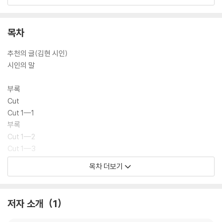
각적 요소들이 결합되어 20~30대 독자들의 감수성과도 긴밀하게 호흡한
다. 『사계절 시네마』는 사랑과 상실, 고독과 애도의 시간을 사계절의 장면
으로 상영하는 시집이다. 영화가 끝난 뒤에도 장면이 남듯, 이 시집은 읽은
목차
뒤에도 오래 몸에 남는 경험을 제공한다.
추천의 글(김현 시인)
시인의 말
부록
Cut
Cut 1—1
부록
Cut 1—2
Cut 1—3
Cut 1—4
목차 더보기
Cut 1—5
Cut 1—6
Cut 1—7
저자 소개
1
Cut 1—8
Cut 1—9