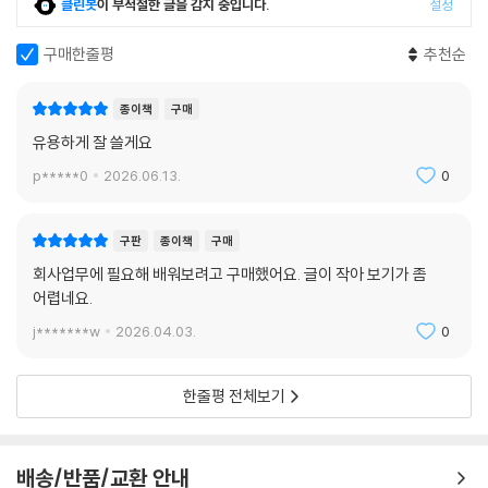
클린봇
이 부적절한 글을 감지 중입니다.
설정
부록 02 실전! 단축 명령어 모음
부록 03 단축 명령어 추가/수정하기 - PGP 편집
구매한줄평
추천순
종이책
구매
유용하게 잘 쓸게요
p*****0
2026.06.13.
0
구판
종이책
구매
회사업무에 필요해 배워보려고 구매했어요. 글이 작아 보기가 좀
어렵네요.
j*******w
2026.04.03.
0
한줄평 전체보기
배송/반품/교환 안내