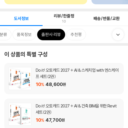
리뷰/한줄평
도서정보
배송/반품/교환
10
분류
품목정보
출판사 리뷰
추천평
이 상품의 특별 구성
Do it! 오토캐드 2027 + AI & 스케치업 with 엔스케이
프 세트(2권)
10
48,600
%
원
Do it! 오토캐드 2027 + AI & 건축 BIM을 위한 Revit
세트(2권)
10
47,700
%
원