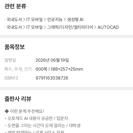
관련 분류
04-2 소형 사무실 도면에 블록 [삽입]하기
04-3 콘크리트 재질, 정확한 치수의 타일 표현하기
국내도서
IT 모바일
인공지능
생성형 AI
[연습만이 살길!] 옥상 파라펫 상세도에 해치 넣기
국내도서
IT 모바일
그래픽/디자인/멀티미디어
AUTOCAD
[캐드 고수의 비밀 02] [ADDSELECTED]로 해치 쉽게 추가하기
[캐드 고수의 비밀 03] 닫히지 않은 객체에 해치 넣기
품목정보
------------------------------------------------------
발행일
2026년 06월 19일
05 건물 기초와 계단 수정 시간 1/2로 줄이기
쪽수, 무게, 크기
600쪽 | 188*257*25mm
05-1 [그립]으로 계단 폭 수정하는 세 가지 방법
ISBN13
9791163038726
05-2 [신축]으로 여러 지점을 고무줄처럼 잡아당기기
05-3 더블 클릭으로 건물 기초 [블록] 수정하기
출판사 리뷰
05-4 센스 있는 실무자는 수정 후 흔적을 남긴다
[연습만이 살길!] 영화관 단면도 수정하고 수정 부분 표시하기
◆ 이런 분께 추천해요!
[캐드 고수의 비밀 04] 일일이 선택하느라 시간 낭비하지 마세요 - 유사
- 오토캐드 AI 내용이 궁금한 / 입문자
선택, 신속 선택
- 도면을 그리는 시간이 오래 걸리는 / 대학생
- 매일 밤샘하는 / 설계 사무소 직원