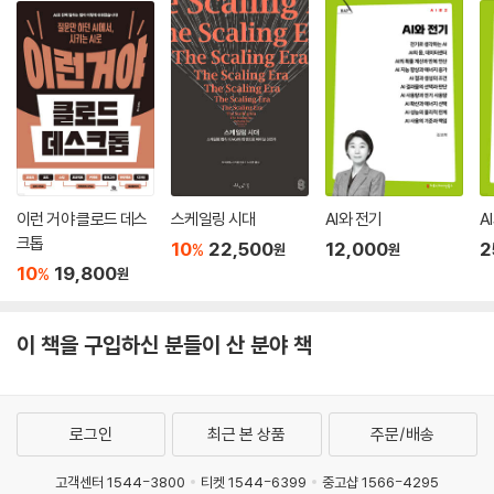
이런 거야 클로드 데스
스케일링 시대
AI와 전기
A
크톱
10
22,500
12,000
2
%
원
원
10
19,800
%
원
이 책을 구입하신 분들이 산 분야 책
로그인
최근 본 상품
주문/배송
고객센터 1544-3800
티켓 1544-6399
중고샵 1566-4295