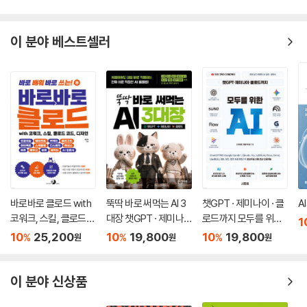
이 분야 베스트셀러
바로바로 클로드 with
뚝딱 바로 써먹는 AI 3
챗GPT · 제미나이 · 클
A
코워크, 스킬, 클로드
대장 챗GPT · 제미나
로드까지 모두를 위한
1
코드, 디자인
이 · 클로드
AI
10
25,200
10
19,800
10
19,800
%
%
%
원
원
원
이 분야 신상품