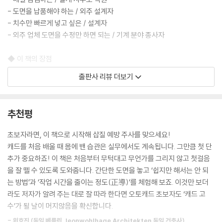
------------------------------------------------------
- 도면을 납품해야 하는 / 외주 설계자
- 치수만 빠르게 넣고 싶은 / 설계자
06 바로 시공할 수 있게 도면 완성하기
- 외주 업체 도면을 수정만 하면 되는 / 기계 분야 종사자
06-1 단면도에 실 이름, 바닥 레벨 [글자] 쓰기
◆ 이 책의 장점
06-2 직접 만들 수 있도록 부품 도면에 [치수] 넣기
- 건축, 인테리어, 기계, 토목, 전기, 가구 실무 도면 총망라!
[캐드 고수의 비밀 05] 주택 평면도에서 문자 크기만 바꾸기
출판사 리뷰 더보기
- 아는 만큼 빨라지는 캐드 고수의 24가지 비법 수록
06-3 종이에 인쇄해야 진짜 도면 완성!
- 동영상 강의 110강 제공
[연습만이 살길!] 도로 포장 상세 단면도 완성하고 출력하기
- 2010 버전부터 2027 버전까지 모든 버전 가능!
[캐드 고수의 비밀 06] 확대해도 깨지지 않는 고화질 JPG로 출력하기
추천평
- 국가직무능력표준 NCS의 [2D 도면 작성] 모듈 충족
[캐드 고수의 비밀 07] PDF 도면을 다시 dwg 파일로 가져오기
- 최신 오토캐드 AI 기능까지 완벽 대응
초보자라면, 이 책으로 시작해 삽질 예방 주사를 맞으세요!
둘째마당
캐드를 처음 배울 때 몸에 밴 습관은 실무에서도 계속됩니다. 그만큼 첫 단
------------------------------------------------------
단 하나의 명령어에 당신의 밤샘이 걸려 있다!
추가 중요하죠! 이 책은 처음부터 무턱대고 무언가를 그리지 않고 첫걸음
을 잘 뗄 수 있도록 도와줍니다. 간단한 도면을 놓고 ‘쉽지만 해서는 안 되
평면도 그리기부터 치수 문제 해결, 오토캐드 AI까지!
------------------------------------------------------
는 방법’과 ‘작업 시간을 줄이는 정도(正導)’를 체험해 보죠. 이것만 보더
초보자도 6일이면 설계 도면을 그릴 수 있습니다!
라도 저자가 알려 주는 대로 잘 따라 한다면 오토캐드 초보자도 ‘캐드 고
07 벽체 그리기부터 가구 배치까지, 아는 만큼 빨라진다!
수’가 될 날이 머지않음을 확신합니다.
오토캐드를 웬만큼 쓰는 건 쉽습니다. 손에 꼽히는 필수 명령어만 알면 도
- 위호진 (독일 베를린, leonwohlhage Architekten 독일 건축사)