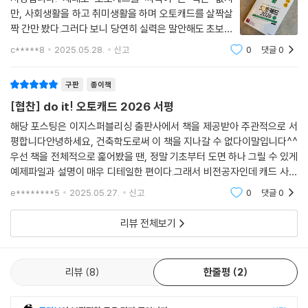
학원, 학교 교재로 사용하는 분들을 위한 학습 자료 특별 제공!
04 블록을 자동으로 회전, 축척, 대칭하는 [스마트 블록 : 배치]
만, 사회생활을 하고 취미생활을 하며 오토캐드를 살짝살
05 블록을 다른 블록으로 교체하는 [스마트 블록 : 교체]
짝 간만 봤다.그러다 보니 당연히 실력은 말안해도 초보중
《Do it! 오토캐드》는 10년 간 건축/기계과에서 교재로 채택되어 온 검증
06 같은 형상을 찾아서 블록으로 만드는 [스마트 블록 : 검색 및 변환]
의 초보라는 것..ㅜ이대로 흘러가다간 결국 오토캐드 찍먹
c*****8
2025.05.28.
신고
0
댓글
0
된 시리즈입니다. 이 책을 교재로 사용하는 분들을 위해 16주 진도표, 강의
인생에서 벗어날 수 없다는 판단으로이런저런 정보를 찾
자료 PPT, 기능 복습 문제, 추가 연습 문제를 모두 제공합니다. 다음 안내
던 도중 서평단을 기회로 좋은 책을 볼 수 있었
[캐드 고수의 비밀]
구판
종이책
를 따라 이지스퍼블리싱 홈페이지에서 신청하세요!
이럴 땐 이렇게! - 기술 지원 편
- 교재 샘플, 강의 자료 신청: www.easyspub.co.kr → 가운데 [교재 샘
[협찬] do it! 오토캐드 2026 서평
플/강의 자료 요청하기] 클릭
01 자주 발생하는 19가지 오류와 해결법 총망라!
해당 포스팅은 이지스퍼블리싱 출판사에서 책을 제공받아 주관적으로 서
02 남에게 부탁하지 않고 낮은 버전으로 변환하기
평합니다안녕하세요, 건축학도로써 이 책을 지나갈 수 없다이말입니다^^
------------------------------------------------------
우선 책을 전체적으로 훑어봤을 땐, 정말 기초부터 도면 하나 그릴 수 있게
03 저장을 잘해야 도면이 날아가지 않는다!
예제파일과 설명이 매우 디테일한 편이다.그래서 비전공자인데 캐드 사용
04 도면 용량을 다이어트하는 방법
"책을 통해 성장하는 지적인 독자들을 만나 보세요!"
을 하고 싶다면 추천해주고 싶다.전공자에겐 너무 ez하게 느껴질 수 있겠
05 초간단 작업 환경 바꾸기
e********5
2025.05.27.
신고
0
댓글
0
지만,또 그렇지 만은
배우고, 나누고, 함께 성장하는 [Do it! 스터디룸]
06 오토캐드 클래식 메뉴로 만들기
07 ‘지름이 50인 원 그리기’를 나만의 버튼으로 만든다! - 일곱 가지 매크
리뷰 전체보기
혼자 공부하기 부담스러울 때는 스터디 카페인 ‘Do it! 스터디룸’에 방문해
로 공개!
보세요. [Do it! 공부단]에 참여해 나의 공부 계획을 올리고 실천하면 책
08 나만의 명령어, 간단한 리습 만들기
선물도 받고 꾸준히 공부하는 습관도 기를 수 있습니다.
리뷰
8
한줄평
2
09 오토캐드 초기화하기
- Do it! 스터디룸 카페: cafe.naver.com/doitstudyroom → [Do it!
공부단] 메뉴
부록 01 속성! 오토캐드 설치하기