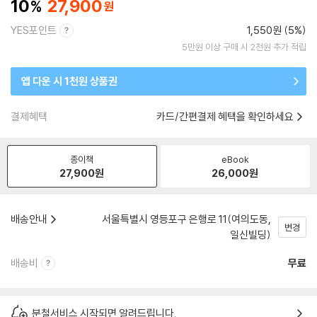
10
27,900
YES포인트
1,550원 (5%)
5만원 이상 구매 시 2천원 추가 적립
앱 다운 시 1천원 상품권
결제혜택
카드/간편결제 혜택을 확인하세요
종이책
eBook
27,900
원
26,000
원
배송안내
서울특별시 영등포구 은행로 11(여의도동,
변경
일신빌딩)
배송비
무료
분철서비스 시작되면 알려드립니다.