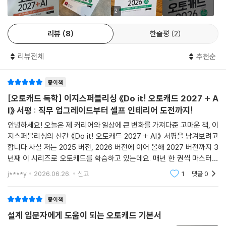
오토데스크 기술지원사 기술 지원팀의 노하우를 담은 ‘캐드 고수의 비
달하세요!
2
정말 ‘고수의 비밀’을 엿본 것 같아요!
밀’도 많은 독자분들께 찬사를 받았습니다. 도면 그리는 속도가 느려서 고
[캐드 고수의 비밀 11] 다른 사람에게 받은 PC3, CTB 파일 설치하는 방법
이 책에서 제시한 ‘캐드 고수의 비밀’은 대형 프로젝트일수록 빛을 발합니
민한다면 이 책에서 소개하는 24가지 ‘캐드 고수의 비밀’과 ‘이럴 땐 이렇
리뷰
8
한줄평
2
다. 워낙 도면이 많아서 중심선을 살짝 오른쪽으로 옮기는 간단한 일도 일
게! 기술 지원 편’도 놓치지 마세요!
------------------------------------------------------
일이 클릭해야 한다면 어마어마한 작업량이 되기 때문입니다. 저 역시 그
리뷰전체
추천순
렇게 단순 노동으로 철야 작업하던 때가 있었습니다. 그때를 떠올리며 지
예시)
09 레이어를 잘 다루는 사람이 오토캐드를 지배한다!
금도 현장에서 고생하는 후배들에게 필독서로 권합니다.
- 닫히지 않은 객체에 해치 넣기
종이책
- 물음표로 뜬 글자 나타내기
- 김양규 ((주)해안종합건축사사무소 선임)
09-1 세 가지 기본 기능에서 도면층 미리 지정하는 방법
[오토캐드 독학] 이지스퍼블리싱 《Do it! 오토캐드 2027 + A
- 남에게 부탁하지 않고 낮은 버전으로 저장하기
09-2 도면층의 컨트롤 타워, [도면층 특성 관리자]
I》 서평 : 직무 업그레이드부터 셀프 인테리어 도전까지!
- 자주 겪는 19가지 오류 상황과 해결법
[캐드 고수의 비밀 12] 지저분해진 도면층 하나로 병합하기
안녕하세요! 오늘은 제 커리어와 일상에 큰 변화를 가져다준 고마운 책, 이
09-3 지적도에서 필요한 레벨만 골라 표시하기
지스퍼블리싱의 신간 《Do it! 오토캐드 2027 + AI》 서평을 남겨보려고
------------------------------------------------------
[캐드 고수의 비밀 13] 아무리 애써도 지워지지 않는 [도면층] 삭제 방법
합니다.사실 저는 2025 버전, 2026 버전에 이어 올해 2027 버전까지 3
09-4 카멜레온처럼 도면층, 현재 도면층 바꾸기
년째 이 시리즈로 오토캐드를 학습하고 있는데요. 매년 한 권씩 마스터할
조회수 200만! 오토캐드 랜선 선생님
[캐드 고수의 비밀 14] 절대 수정하면 안 되는 도면층 잠그기
때마다 제 업무 능력도 함께 성장하는 것을 체감하고 있어, 이번 최신 개정
j****y
2026.06.26.
신고
1
댓글
0
무료 제공 유튜브 강의 110강과 함께 배워요!
[연습만이 살길!] 구조 평면도에 해치 표시하기
판 출간 소식이 누
종이책
책에 있는 설명으로도 충분하지만 동영상으로도 배우고 싶다면 저자의 유
------------------------------------------------------
튜브 채널(www.youtube.com/Trusteddwg)에 방문해 보세요! 기본
설계 입문자에게 도움이 되는 오토캐드 기본서
개념을 설명하는 동영상 54강은 물론, 연습 문제와 보충 문제를 하나하나