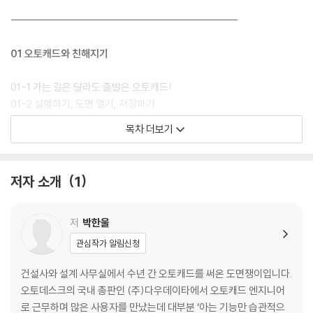
------------------------------------------------------
01 오토캐드와 친해지기
01-1 가는 길은 달라도 출발은 오토캐드!
01-2 실행하기, 도면 열기, 저장하기
01-3 작업 화면 살펴보고 이리저리 움직이기
목차 더보기
01-4 명령어로 오토캐드에게 말 걸기
01-5 필요한 것만 쏙쏙 골라서 선택하기
저자 소개
1
------------------------------------------------------
02 처음부터 제대로 배워야 ‘삽질’을 예방한다!
저
박한울
관심작가 알림신청
02-1 무턱대고 그리기 전에 ‘특성’을 정하자!
02-2 이미 도면을 그렸다면 [특성] 팔레트를 이용하자!
건설사와 설계 사무실에서 수년 간 오토캐드를 써온 도면쟁이입니다.
02-3 진정한 고수는 도면층부터 만든다!
오토데스크의 국내 총판인 (주)다우데이타에서 오토캐드 엔지니어
02-4 반드시 알아야 할 좌표 친구들!
로 근무하며 많은 사용자를 만났는데 대부분 ‘아는 기능만 습관적으