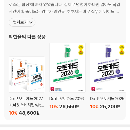
[연습만이 살길!] 간단한 도형 그리기
로 쓰는 함정’에 빠져 있었습니다. 실제로 명령어 하나만 알아도 작업
시간이 확 줄어드는 경우가 많았죠. 초보자는 바로 실무에 뛰어들 수
------------------------------------------------------
있도록, 오토캐드가 익숙한 실무자는 밤샘을 유발하는 문제점을 해
펼쳐보기
결해 드리려고 이 책을 만들었습니다. 오토캐드의 기능을 사전처럼
03 원룸 그리며 필수 명령어 12가지 익히기
정리하지 않았습니다. 오늘 당장 실무에서 써먹을 수 있는 책을 만나
박한울
의 다른 상품
보세요. [저서] 《Do it! AutoCAD 오토캐
03-1 ‘문’만 그려도 기본 명령어 OK!
[연습만이 살길!] 치수만 보고 창문 도면 그리기
03-2 ‘벽’을 그려 공간 만들기
03-3 벽에 문과 창문을 넣어 ‘원룸’ 완성하기
[연습만이 살길!] 원룸에 내 마음대로 가구 배치하기
[캐드 고수의 비밀 01] 중심선 빨리 정리하는 꿀팁! - 끊김 없이 [연장],
[자르기]
Do it! 오토캐드 2027
Do it! 오토캐드 2026
Do it! 오토캐드 2025
------------------------------------------------------
+ AI & 스케치업 with
10
26,550
10
25,200
%
%
원
원
엔스케이프 세트(2권)
10
48,600
%
원
04 사무실 도면 그리며 블록, 해치 다루기
04-1 자주 쓰는 문, 창문, 가구를 [블록]으로 만들기