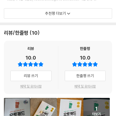
면을 그리는 데 아무런 지장이 없기 때문입니다. 하지만 습관을 잘못 들이
07-1 벽체 선 2개를 한번에 그리는 비법
면 간단한 작업도 시간을 잡아먹는 이른바 ‘삽질’을 할 수 있습니다. 처음부
[캐드 고수의 비밀 08] 선으로 그린 방의 둘레, 면적 확인하기
설계자의 단순 작업을 줄여 주는 고마운 책!
추천평 더보기
터 제대로 배워야 이런 ‘삽질’을 막을 수 있죠. 이 책의 첫째마당은 오토캐
07-2 문, 가구 넣을 땐 만능 명령어 [정렬]을 기억하세요!
학교에서 오토캐드를 대충 배웠다면 실무에서 ‘이런 단순 작업 때문에 밤
드를 처음 배우는 사람들을 위해 선 그리기부터 인쇄까지 도면을 그리는
[캐드 고수의 비밀 09] [Ctrl] + [C], [Ctrl] + [V]에 숨겨진 비밀!
을 새다니!’ 하며 넋두리하기 일쑤입니다. 이런 도면쟁이들을 위해 저자는
전 과정을 다룹니다. 그리드 그리기, 평면도 그리기, 치수 문제 해결은 물
07-3 [배열]로 책상 세트 배치하고 주차장 경사로 표시하기
누구나 겪을 상황에 어떻게 대처해야 하는지 차근차근 알려 줍니다. ‘중심
리뷰/한줄평
10
론, 오토캐드의 대화형 AI 기능까지 풍성한 실무 경험을 토대로 알려 주니,
07-4 구불구불한 길을 일정 간격으로 [분할]하고 [끊기]
선을 빠르게 정리하는 팁’부터 ‘자주 발생하는 19가지 오류 메시지’까지 가
6일이면 여러분도 도면을 그릴 수 있습니다!
[연습만이 살길!] [경로 배열] 기능으로 길을 따라 가로수 배열하기
려웠던 부분을 긁어 주니 실무자라면 누구나 두 손 들고 환영할 것 같네요!
리뷰
한줄평
------------------------------------------------------
- 손준호 (독일 슈투트가르트, andOFFICE 설계 사무소)
-----------------------------------------------------
10.0
10.0
건설사, 설계 사무실에서 그리던 그 도면!
08 도면이 수십 개일 때 필요한 도면과 도면 사이 연결 고리
이런 책이 나오길 기다렸습니다!
지금 당장 실무에서 써먹는 도면으로 배운다!
구조 분야는 작업 특성상 어떤 특정 작업을 반복하는 경우가 많습니다. 정
리뷰 쓰기
한줄평 쓰기
08-1 [외부 참조]로 모든 프로젝트의 0번 도면, 도면의 틀 넣기
해진 규격의 부재를 일정한 간격으로 수백 개 배열하곤 하죠. 이럴 땐 이 책
이 책의 저자는 설계 회사는 물론, 오토데스크 기술지원사인 다우데이터의
08-2 참조된 도면을 수정하는 가장 빠른 방법!
에서 소개한 것처럼 ‘리습(LISP)’을 쓰거나 명령을 아이콘으로 만들어 두
혜택 및 유의사항
혜택 및 유의사항
기술 지원팀에서 일하면서 실무자 수백 명의 질문을 해결했습니다. 그 과
08-3 [자르기(CLIP)]로 대형 프로젝트의 일부만 보여 주기
면 편리합니다. 이처럼 구조 분야에서는 필요한 기능이 정해져 있습니다.
정에서 모아 온 도면 자료와 실무 상황 데이터를 토대로 이 책을 만들었습
08-4 실무자도 자주 막히는 까다로운 [외부 참조] 해결법
백과사전처럼 모든 기능을 배울 필요가 없죠. 실무에서 맞닥뜨리는 상황별
니다. 모든 기능과 연습 문제를 실제 사용하는 도면으로 배우니 ‘실무 상
08-5 오토캐드에 엑셀, MS 워드, 파워포인트 연동하기
로 해결책을 제시해 주는 이 책이 딱입니다!
황’을 미리 경험하면서 훈련할 수 있습니다.
1
[연습만이 살길!] 경로가 끊어진 외부 참조 파일 다시 연결하기
- 전용률 ((주)이건구조기술사사무소 과장)
더보기
[캐드 고수의 비밀 10] 참조 파일 빼먹어 욕 먹지 말고 [전자 전송]으로 전