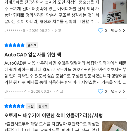
10 실제 상황! 도면의 반은 문자다!
기계공학을 전공하면서 설계와 도면 작성의 중요성을 자
해설해 주는 40강, 캐드 고수의 비밀을 담은 16강까지! 총 110강의 동영
주 느끼게 된다. 머릿속에 있는 아이디어를 실제 제작 가
상 강의를 무료로 제공합니다!
능한 형태로 정리하려면 단순히 구조를 생각하는 것에서
10-1 물음표로 뜬 문자, [문자 스타일]로 나타내기
- 동영상 재생 목록: bit.ly/easys_CAD_youtube
끝나는 것이 아니라, 형상과 치수를 정확히 표현할 수 있
10-2 일람표 속 [문자] 정렬해 각 잡기
어야 한다. 그런 점에서 오토캐드는 설계 내용을 정리하고
[캐드 고수의 비밀 15] 창호 일람표 속 문자 찾기/바꾸기
a********5
2026.06.29.
신고
0
댓글
0
전달하는 기본적인 도구라고 생각한다.『Do it! 오토캐드
------------------------------------------------------
10-3 숫자는 잘 보이게, 화살표는 점으로! [치수 스타일] 만지기
2027 + AI』는 오토캐드를 처음 배우는 사
[캐드 고수의 비밀 16] 상세도에서 실제 크기의 1/2 축척 치수 넣기
종이책
최신 2027 신기능 포함!
10-4 연속된 그리드 치수, 빠르고 간편하게 넣기
AutoCAD 입문자를 위한 책
실무에서 여전히 쓰는 이전 버전까지, 모든 버전 가능!
10-5 보기 좋은 치수가 시공하기도 좋다! - 실무 맞춤 치수 정리법
AutoCAD를 처음 배우려 하면 수많은 명령어와 복잡한 인터페이스 때문
[연습만이 살길!] 구조 평면도에 치수 넣기
에 쉽게 막히곤 합니다. 《Do it! 오토캐드 2027 + AI》는 이런 초보자도 부
이 책은 모든 예제 파일을 2000 버전으로 제공합니다. 따라서 2010부터
담 없이 따라갈 수 있도록 실습 중심으로 구성된 입문서였습니다.명령어를
2027까지 모든 버전에서 실습할 수 있습니다. 또한 최신 2027 버전의 신
------------------------------------------------------
익힌 뒤 바로 예제를 통해 적용하는 방식이라 자연스럽게 기능을 익힐 수
기능을 PDF 파일로 제공합니다. 이지스퍼블리싱 홈페이지(www.easys
있었고, 왜 사용하고 언제 활용하는지까지 함께 설명해 이해하기 쉬웠습니
pub.co.kr)의 [자료실] 또는 다음 링크에서 자료를 모두 내려받으세요.
d*********1
2026.06.27.
신고
0
댓글
0
[캐드 고수의 비밀]
다.특히 AI를 활
- 실습 파일, 신기능 PDF 파일 내려받기: bit.ly/easys_CAD_2027
오토캐드 AI 파헤치기
구판
종이책
------------------------------------------------------
01 오토캐드의 대화형 AI, [Autodesk Assistant]
오토캐드 배우기에 이만한 책이 있을까?
리뷰/서평
02 매크로를 자동으로 생성하는 [명령 매크로]
*출판사로부터 해당 도서를 지원받아 주관적으로 작성한
4만 부 이상 판매된 스테디셀러 시리즈! NCS 2D 도면 모듈 충족!
03 손 그림을 객체로 가져오는 [표식 가져오기]
서평입니다.*제대로 오토캐드를 써먹어 본 적은 없지