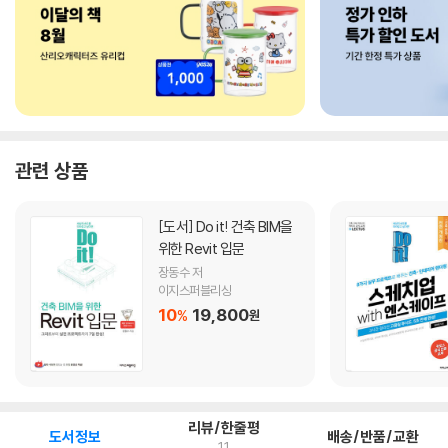
관련 상품
[도서]
Do it! 건축 BIM을
위한 Revit 입문
장동수 저
이지스퍼블리싱
10
19,800
%
원
리뷰/한줄평
도서정보
배송/반품/교환
11