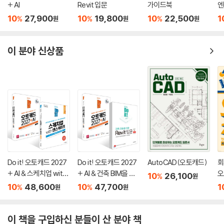
+ AI
Revit 입문
가이드북
엔
10
27,900
10
19,800
10
22,500
1
%
%
%
원
원
원
이 분야 신상품
Do it! 오토캐드 2027
Do it! 오토캐드 2027
AutoCAD(오토캐드)
회
+ AI & 스케치업 with
+ AI & 건축 BIM을 위
오
10
26,100
%
원
엔스케이프 세트(2권)
한 Revit 세트(2권)
0
10
48,600
10
47,700
1
%
%
원
원
이 책을 구입하신 분들이 산 분야 책