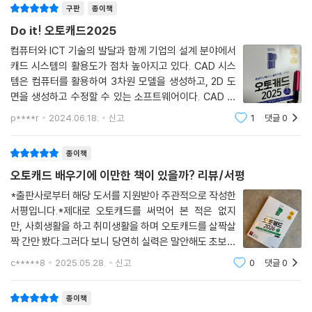
금도 현장에서 고생하는 후배들에게 필독서로 권합니다.
- 남에게 부탁하지 않고 낮은 버전으로 저장하기
이럴 땐 이렇게! - 기술 지원 편
구판
종이책
- 자주 겪는 19가지 오류 상황과 해결법
- 김양규 ((주)해안종합건축사사무소 선임)
Do it! 오토캐드2025
01 자주 발생하는 19가지 오류와 해결법 총망라!
컴퓨터와 ICT 기술의 발달과 함께 기업의 설계 분야에서
조회수 200만! 오토캐드 랜선 선생님
02 남에게 부탁하지 않고 낮은 버전으로 변환하기
캐드 시스템의 활용도가 점차 높아지고 있다. CAD 시스
무료 제공 유튜브 강의 110강과 함께 배워요!
03 저장을 잘해야 도면이 날아가지 않는다!
템은 컴퓨터를 활용하여 3차원 모델을 생성하고, 2D 도
04 도면 용량을 다이어트하는 방법
면을 생성하고 수정할 수 있는 소프트웨어이다. CAD 시
책에 있는 설명으로도 충분하지만 동영상으로도 배우고 싶다면 저자의 유
05 초간단 작업 환경 바꾸기
스템은 설계의 정확성을 크게 향상시킨다. 과거와 같은 수
p****r
2024.06.18.
신고
1
댓글
0
튜브 채널(www.youtube.com/Trusteddwg)에 방문해 보세요! 기본
06 오토캐드 클래식 메뉴로 만들기
작업으로 도면을 그릴 때 발생할 수 있는 오류를 줄이고,
개념을 설명하는 동영상 54강은 물론, 연습 문제와 보충 문제를 하나하나
07 ‘지름이 50인 원 그리기’를 나만의 버튼으로 만든다! - 일곱 가지 매크
수정이 필요한 부분을 빠르게 찾아 수정할 수 있
종이책
해설해 주는 40강, 캐드 고수의 비밀을 담은 16강까지! 총 110강의 동영
로 공개!
상 강의를 무료로 제공합니다!
오토캐드 배우기에 이만한 책이 있을까?
리뷰/서평
08 나만의 명령어, 간단한 리습 만들기
- 동영상 재생 목록: bit.ly/easys_CAD_youtube
09 오토캐드 초기화하기
*출판사로부터 해당 도서를 지원받아 주관적으로 작성한
서평입니다.*제대로 오토캐드를 써먹어 본 적은 없지
최신 2026 신기능 포함!
부록 01 속성! 오토캐드 설치하기
만, 사회생활을 하고 취미생활을 하며 오토캐드를 살짝살
실무에서 여전히 쓰는 이전 버전까지, 모든 버전 가능!
짝 간만 봤다.그러다 보니 당연히 실력은 말안해도 초보중
부록 02 실전! 단축 명령어 모음
의 초보라는 것..ㅜ이대로 흘러가다간 결국 오토캐드 찍먹
부록 03 단축 명령어 추가/수정하기 - PGP 편집
c*****8
2025.05.28.
신고
0
댓글
0
인생에서 벗어날 수 없다는 판단으로이런저런 정보를 찾
이 책은 모든 예제 파일을 2000 버전으로 제공합니다. 따라서 2010부터
던 도중 서평단을 기회로 좋은 책을 볼 수 있었
2026까지 모든 버전에서 실습할 수 있습니다. 또한 최신 2026 버전의 신
종이책
기능을 PDF 파일로 제공합니다. 이지스퍼블리싱 홈페이지(www.easys