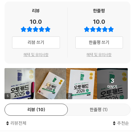
10-1 물음표로 뜬 문자, [문자 스타일]로 나타내기
려웠던 부분을 긁어 주니 실무자라면 누구나 두 손 들고 환영할 것 같네요!
10-2 일람표 속 [문자] 정렬해 각 잡기
리뷰
한줄평
건설사, 설계 사무실에서 그리던 그 도면!
- 손준호 (독일 슈투트가르트, andOFFICE 설계 사무소)
[캐드 고수의 비밀 15] 창호 일람표 속 문자 찾기/바꾸기
10.0
10.0
지금 당장 실무에서 써먹는 도면으로 배운다!
10-3 숫자는 잘 보이게, 화살표는 점으로! [치수 스타일] 만지기
[캐드 고수의 비밀 16] 상세도에서 실제 크기의 1/2 축척 치수 넣기
이런 책이 나오길 기다렸습니다!
이 책의 저자는 설계 회사는 물론, 오토데스크 기술지원사인 다우데이터의
10-4 연속된 그리드 치수, 빠르고 간편하게 넣기
구조 분야는 작업 특성상 어떤 특정 작업을 반복하는 경우가 많습니다. 정
리뷰 쓰기
한줄평 쓰기
기술 지원팀에서 일하면서 실무자 수백 명의 질문을 해결했습니다. 그 과
10-5 보기 좋은 치수가 시공하기도 좋다! - 실무 맞춤 치수 정리법
해진 규격의 부재를 일정한 간격으로 수백 개 배열하곤 하죠. 이럴 땐 이 책
정에서 모아 온 도면 자료와 실무 상황 데이터를 토대로 이 책을 만들었습
[연습만이 살길!] 구조 평면도에 치수 넣기
에서 소개한 것처럼 ‘리습(LISP)’을 쓰거나 명령을 아이콘으로 만들어 두
혜택 및 유의사항
혜택 및 유의사항
니다. 모든 기능과 연습 문제를 실제 사용하는 도면으로 배우니 ‘실무 상
면 편리합니다. 이처럼 구조 분야에서는 필요한 기능이 정해져 있습니다.
황’을 미리 경험하면서 훈련할 수 있습니다.
[캐드 고수의 비밀]
백과사전처럼 모든 기능을 배울 필요가 없죠. 실무에서 맞닥뜨리는 상황별
오토캐드 AI 파헤치기
로 해결책을 제시해 주는 이 책이 딱입니다!
오토데스크 기술지원사 기술 지원팀의 노하우를 담은 ‘캐드 고수의 비
3
- 전용률 ((주)이건구조기술사사무소 과장)
밀’도 많은 독자분들께 찬사를 받았습니다. 도면 그리는 속도가 느려서 고
더보기
01 매크로를 자동으로 생성하는 [명령 매크로]
민한다면 이 책에서 소개하는 24가지 ‘캐드 고수의 비밀’과 ‘이럴 땐 이렇
02 손 그림을 객체로 가져오는 [표식 가져오기]
5
2
정말 ‘고수의 비밀’을 엿본 것 같아요!
게! 기술 지원 편’도 놓치지 마세요!
03 블록을 자동으로 회전, 축척, 대칭하는 [스마트 블록 : 배치]
이 책에서 제시한 ‘캐드 고수의 비밀’은 대형 프로젝트일수록 빛을 발합니
04 블록을 다른 블록으로 교체하는 [스마트 블록 : 교체]
리뷰
10
한줄평
1
다. 워낙 도면이 많아서 중심선을 살짝 오른쪽으로 옮기는 간단한 일도 일
예시)
05 같은 형상을 찾아서 블록으로 만드는 [스마트 블록 : 검색 및 변환]
일이 클릭해야 한다면 어마어마한 작업량이 되기 때문입니다. 저 역시 그
- 닫히지 않은 객체에 해치 넣기
리뷰전체
추천순
렇게 단순 노동으로 철야 작업하던 때가 있었습니다. 그때를 떠올리며 지
- 물음표로 뜬 글자 나타내기
[캐드 고수의 비밀]