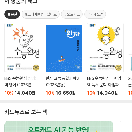
이 상품의 태그
#분철
#크레마클럽에있어요
#오토캐드
#기계도면
EBS 수능완성 영어영
완자 고등 통합과학 2
EBS 수능완성 국어영
2
역 영어 (2026년)
(2026년용)
역 독서·문학·화법과 작
론
문 (2026년)
(
10
14,040
10
16,650
10
14,040
1
%
%
%
원
원
원
카드뉴스로 보는 책