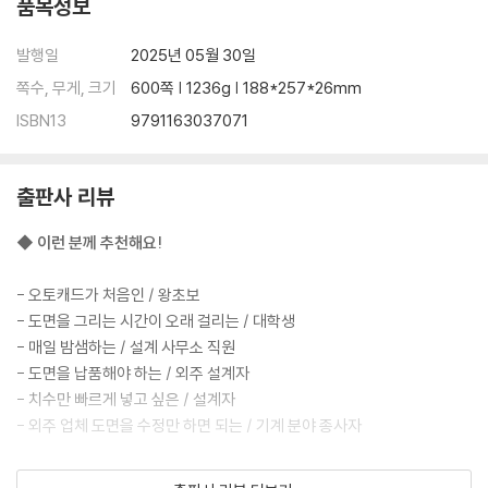
품목정보
[캐드 고수의 비밀 06] 확대해도 깨지지 않는 고화질 JPG로 출력하기
[캐드 고수의 비밀 07] PDF 도면을 다시 dwg 파일로 가져오기
발행일
2025년 05월 30일
쪽수, 무게, 크기
600쪽 | 1236g | 188*257*26mm
둘째마당
단 하나의 명령어에 당신의 밤샘이 걸려 있다!
ISBN13
9791163037071
07 벽체 그리기부터 가구 배치까지, 아는 만큼 빨라진다!
출판사 리뷰
07-1 벽체 선 2개를 한번에 그리는 비법
[캐드 고수의 비밀 08] 선으로 그린 방의 둘레, 면적 확인하기
◆ 이런 분께 추천해요!
07-2 문, 가구 넣을 땐 만능 명령어 [정렬]을 기억하세요!
[캐드 고수의 비밀 09] [Ctrl] + [C], [Ctrl] + [V]에 숨겨진 비밀!
- 오토캐드가 처음인 / 왕초보
07-3 [배열]로 책상 세트 배치하고 주차장 경사로 표시하기
- 도면을 그리는 시간이 오래 걸리는 / 대학생
07-4 구불구불한 길을 일정 간격으로 [분할]하고 [끊기]
- 매일 밤샘하는 / 설계 사무소 직원
[연습만이 살길!] [경로 배열] 기능으로 길을 따라 가로수 배열하기
- 도면을 납품해야 하는 / 외주 설계자
- 치수만 빠르게 넣고 싶은 / 설계자
08 도면이 수십 개일 때 필요한 도면과 도면 사이 연결 고리
- 외주 업체 도면을 수정만 하면 되는 / 기계 분야 종사자
08-1 [외부 참조]로 모든 프로젝트의 0번 도면, 도면의 틀 넣기
08-2 참조된 도면을 수정하는 가장 빠른 방법!
◆ 이 책의 장점
08-3 [자르기(CLIP)]로 대형 프로젝트의 일부만 보여 주기