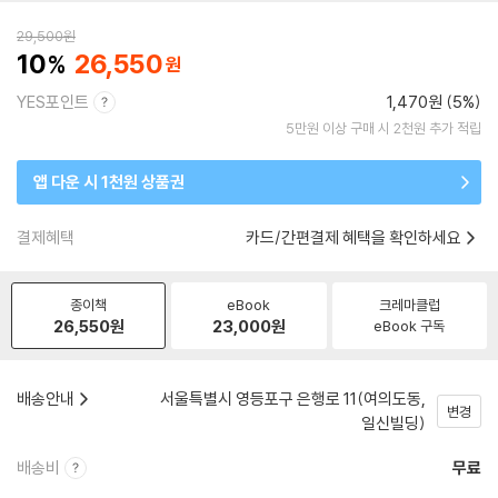
29,500
원
10
26,550
YES포인트
1,470원 (5%)
5만원 이상 구매 시 2천원 추가 적립
앱 다운 시 1천원 상품권
결제혜택
카드/간편결제 혜택을 확인하세요
종이책
eBook
크레마클럽
26,550
원
23,000
원
eBook 구독
배송안내
서울특별시 영등포구 은행로 11(여의도동,
변경
일신빌딩)
배송비
무료