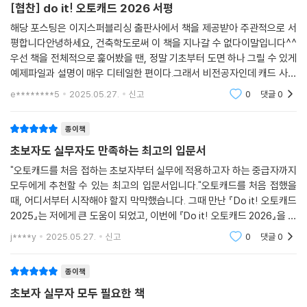
[협찬] do it! 오토캐드 2026 서평
pub.co.kr)의 [자료실] 또는 다음 링크에서 자료를 모두 내려받으세요.
- 실습 파일, 신기능 PDF 파일 내려받기: bit.ly/easys_CAD_2026
해당 포스팅은 이지스퍼블리싱 출판사에서 책을 제공받아 주관적으로 서
평합니다안녕하세요, 건축학도로써 이 책을 지나갈 수 없다이말입니다^^
우선 책을 전체적으로 훑어봤을 땐, 정말 기초부터 도면 하나 그릴 수 있게
4만 부 이상 판매된 스테디셀러 시리즈! NCS 2D 도면 모듈 충족!
예제파일과 설명이 매우 디테일한 편이다.그래서 비전공자인데 캐드 사용
학원, 학교 교재로 사용하는 분들을 위한 학습 자료 특별 제공!
을 하고 싶다면 추천해주고 싶다.전공자에겐 너무 ez하게 느껴질 수 있겠
e********5
2025.05.27.
신고
0
댓글
0
지만,또 그렇지 만은
『Do it! 오토캐드』는 10년 간 건축/기계과에서 교재로 채택되어 온 검증된
시리즈입니다. 이 책을 교재로 사용하는 분들을 위해 16주 진도표, 강의 자
종이책
료 PPT, 기능 복습 문제, 추가 연습 문제를 모두 제공합니다. 다음 안내를
초보자도 실무자도 만족하는 최고의 입문서
따라 이지스퍼블리싱 홈페이지에서 신청하세요!
"오토캐드를 처음 접하는 초보자부터 실무에 적용하고자 하는 중급자까지
- 교재 샘플, 강의 자료 신청: www.easyspub.co.kr → 가운데 [교재 샘
모두에게 추천할 수 있는 최고의 입문서입니다."오토캐드를 처음 접했을
플/강의 자료 요청하기] 클릭
때, 어디서부터 시작해야 할지 막막했습니다. 그때 만난 『Do it! 오토캐드
2025』는 저에게 큰 도움이 되었고, 이번에 『Do it! 오토캐드 2026』을 통
"책을 통해 성장하는 지적인 독자들을 만나 보세요!"
해 한 단계 더 성장할 수 있었습니다.🛠️ 『Do it! 오토캐드 2025』로 시작한
j****y
2025.05.27.
신고
0
댓글
0
배우고, 나누고, 함께 성장하는 [Do it! 스터디룸]
첫걸음
종이책
혼자 공부하기 부담스러울 때는 스터디 카페인 ‘Do it! 스터디룸’에 방문해
보세요. [Do it! 공부단]에 참여해 나의 공부 계획을 올리고 실천하면 책
초보자 실무자 모두 필요한 책
선물도 받고 꾸준히 공부하는 습관도 기를 수 있습니다.