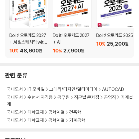
[연습만이 살길!] 옥상 파라펫 상세도에 해치 넣기
[캐드 고수의 비밀 02] [ADDSELECTED]로 해치 쉽게 추가하기
[캐드 고수의 비밀 03] 닫히지 않은 객체에 해치 넣기
05 건물 기초와 계단 수정 시간 1/2로 줄이기
Do it! 오토캐드 2027
Do it! 오토캐드 2027
Do it! 오토캐드 2025
05-1 [그립]으로 계단 폭 수정하는 세 가지 방법
+ AI & 스케치업 with
+ AI
10
25,200
%
원
05-2 [신축]으로 여러 지점을 고무줄처럼 잡아당기기
엔스케이프 세트(2권)
10
48,600
10
27,900
%
%
원
원
05-3 더블 클릭으로 건물 기초 [블록] 수정하기
05-4 센스 있는 실무자는 수정 후 흔적을 남긴다
[연습만이 살길!] 영화관 단면도 수정하고 수정 부분 표시하기
관련 분류
[캐드 고수의 비밀 04] 일일이 선택하느라 시간 낭비하지 마세요 - 유사
선택, 신속 선택
국내도서
IT 모바일
그래픽/디자인/멀티미디어
AUTOCAD
국내도서
수험서 자격증
공무원
직군별 문제집
공업직
기계설
06 바로 시공할 수 있게 도면 완성하기
계
06-1 단면도에 실 이름, 바닥 레벨 [글자] 쓰기
국내도서
대학교재
공학계열
건축학
06-2 직접 만들 수 있도록 부품 도면에 [치수] 넣기
[캐드 고수의 비밀 05] 주택 평면도에서 문자 크기만 바꾸기
국내도서
대학교재
공학계열
기계공학
06-3 종이에 인쇄해야 진짜 도면 완성!
[연습만이 살길!] 도로 포장 상세 단면도 완성하고 출력하기