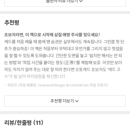
출판사 리뷰 더보기
08-4 실무자도 자주 막히는 까다로운 [외부 참조] 해결법
- 건축, 인테리어, 기계, 토목, 전기, 가구 실무 도면 총망라!
08-5 오토캐드에 엑셀, MS 워드, 파워포인트 연동하기
- 아는 만큼 빨라지는 캐드 고수의 24가지 비법 수록
[연습만이 살길!] 경로가 끊어진 외부 참조 파일 다시 연결하기
추천평
- 동영상 강의 110강 제공
[캐드 고수의 비밀 10] 참조 파일 빼먹어 욕 먹지 말고 [전자 전송]으로 전
- 2010 버전부터 2026 버전까지 모든 버전 가능!
달하세요!
초보자라면, 이 책으로 시작해 삽질 예방 주사를 맞으세요!
- 국가직무능력표준 NCS의 [2D 도면 작성] 모듈 충족
[캐드 고수의 비밀 11] 다른 사람에게 받은 PC3, CTB 파일 설치하는 방법
캐드를 처음 배울 때 몸에 밴 습관은 실무에서도 계속됩니다. 그만큼 첫 단
- 최신 오토캐드 AI 기능까지 완벽 대응
추가 중요하죠! 이 책은 처음부터 무턱대고 무언가를 그리지 않고 첫걸음
09 레이어를 잘 다루는 사람이 오토캐드를 지배한다!
을 잘 뗄 수 있도록 도와줍니다. 간단한 도면을 놓고 ‘쉽지만 해서는 안 되
평면도 그리기부터 치수 문제 해결, 오토캐드 AI까지!
09-1 세 가지 기본 기능에서 도면층 미리 지정하는 방법
는 방법’과 ‘작업 시간을 줄이는 정도(正導)’를 체험해 보죠. 이것만 보더
초보자도 6일이면 설계 도면을 그릴 수 있습니다!
09-2 도면층의 컨트롤 타워, [도면층 특성 관리자]
라도 저자가 알려 주는 대로 잘 따라 한다면 오토캐드 초보자도 ‘캐드 고
[캐드 고수의 비밀 12] 지저분해진 도면층 하나로 병합하기
수’가 될 날이 머지않음을 확신합니다.
오토캐드를 웬만큼 쓰는 건 쉽습니다. 손에 꼽히는 필수 명령어만 알면 도
09-3 지적도에서 필요한 레벨만 골라 표시하기
- 위호진 (독일 베를린, leonwohlhage Architekten 독일 건축사)
면을 그리는 데 아무런 지장이 없기 때문입니다. 하지만 습관을 잘못 들이
[캐드 고수의 비밀 13] 아무리 애써도 지워지지 않는 [도면층] 삭제 방법
면 간단한 작업도 시간을 잡아먹는 이른바 ‘삽질’을 할 수 있습니다. 처음부
09-4 카멜레온처럼 도면층, 현재 도면층 바꾸기
설계자의 단순 작업을 줄여 주는 고마운 책!
추천평 더보기
터 제대로 배워야 이런 ‘삽질’을 막을 수 있죠. 이 책의 첫째마당은 오토캐
[캐드 고수의 비밀 14] 절대 수정하면 안 되는 도면층 잠그기
학교에서 오토캐드를 대충 배웠다면 실무에서 ‘이런 단순 작업 때문에 밤
드를 처음 배우는 사람들을 위해 선 그리기부터 인쇄까지 도면을 그리는
[연습만이 살길!] 구조 평면도에 해치 표시하기
을 새다니!’ 하며 넋두리하기 일쑤입니다. 이런 도면쟁이들을 위해 저자는
전 과정을 다룹니다. 그리드 그리기, 평면도 그리기, 치수 문제 해결은 물
누구나 겪을 상황에 어떻게 대처해야 하는지 차근차근 알려 줍니다. ‘중심
리뷰/한줄평
11
론, 5가지 오토캐드 AI 기능까지 풍성한 실무 경험을 토대로 알려 주니, 6
10 실제 상황! 도면의 반은 문자다!
선을 빠르게 정리하는 팁’부터 ‘자주 발생하는 19가지 오류 메시지’까지 가
일이면 여러분도 도면을 그릴 수 있습니다!