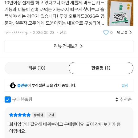
10년이상 설계를 하고 있다보니 매년 새롭게 바뀌는 캐드
- Do it! 스터디룸 카페: cafe.naver.com/doitstudyroom → [Do it!
기능과 더불어 간혹 까먹는 기능까지 빠르게 찾아보고 습
공부단] 메뉴
득해야 하는 경우가 있습니다! 두잇 오토캐드2026은 입
문자, 실무자 모두에게 도움이되는 내용으로 구성되어있
어 이쪽 업계의 사람들에게 참고서처럼 사용되어도 좋을
h*********p
2025.05.23.
신고
0
댓글
0
듯 합니다! 파트별로 찾기 쉽고 이해하기 쉽게 되어있어
막힘없이 공부할 수 있었습니다!간단한 캐드작업
리뷰 전체보기
리뷰
10
한줄평
1
클린봇
이 부적절한 글을 감지 중입니다.
설정
구매한줄평
추천순
종이책
구매
회사업무에 필요해 배워보려고 구매했어요. 글이 작아 보기가 좀
어렵네요.