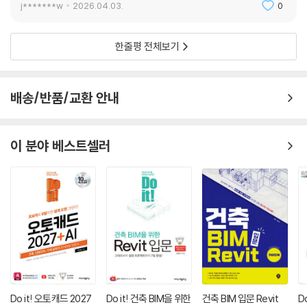
j*******w
2026.04.03.
0
한줄평 전체보기
배송/반품/교환 안내
이 분야 베스트셀러
Do it! 오토캐드 2027
Do it! 건축 BIM을 위한
건축 BIM 입문 Revit
D