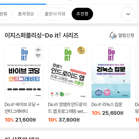
분류
품목정보
출판사 리뷰
추천평
이지스퍼블리싱-Do it! 시리즈
알림신청
Do it! 바이브 코딩 +
Do it! 깡샘의 안드로이
Do it! 리눅스 입문
D
안티그래비티
드 앱 프로그래밍 with
밍
10
25,650
%
원
코틀린 ─ 개정 5판
10
21,600
10
37,800
1
%
%
원
원