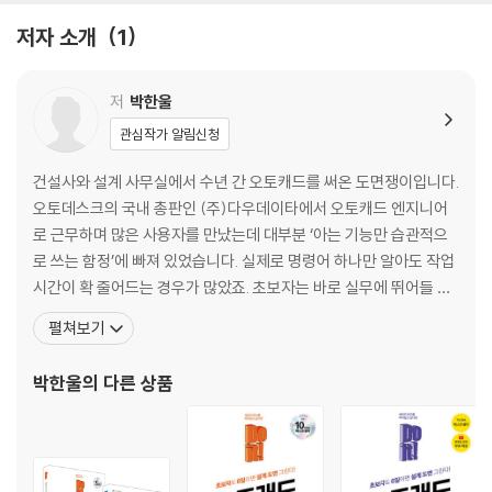
02-2 이미 도면을 그렸다면 [특성] 팔레트를 이용하자!
저자 소개
1
02-3 진정한 고수는 도면층부터 만든다!
02-4 반드시 알아야 할 좌표 친구들!
[연습만이 살길!] 간단한 도형 그리기
저
박한울
관심작가 알림신청
03 원룸 그리며 필수 명령어 12가지 익히기
03-1 ‘문’만 그려도 기본 명령어 OK!
건설사와 설계 사무실에서 수년 간 오토캐드를 써온 도면쟁이입니다.
[연습만이 살길!] 치수만 보고 창문 도면 그리기
오토데스크의 국내 총판인 (주)다우데이타에서 오토캐드 엔지니어
03-2 ‘벽’을 그려 공간 만들기
로 근무하며 많은 사용자를 만났는데 대부분 ‘아는 기능만 습관적으
03-3 벽에 문과 창문을 넣어 ‘원룸’ 완성하기
로 쓰는 함정’에 빠져 있었습니다. 실제로 명령어 하나만 알아도 작업
[연습만이 살길!] 원룸에 내 마음대로 가구 배치하기
시간이 확 줄어드는 경우가 많았죠. 초보자는 바로 실무에 뛰어들 수
[캐드 고수의 비밀 01] 중심선 빨리 정리하는 꿀팁! - 끊김 없이 [연장],
있도록, 오토캐드가 익숙한 실무자는 밤샘을 유발하는 문제점을 해
펼쳐보기
[자르기]
결해 드리려고 이 책을 만들었습니다. 오토캐드의 기능을 사전처럼
정리하지 않았습니다. 오늘 당장 실무에서 써먹을 수 있는 책을 만나
박한울
의 다른 상품
04 사무실 도면 그리며 블록, 해치 다루기
보세요. [저서] 《Do it! AutoCAD 오토캐
04-1 자주 쓰는 문, 창문, 가구를 [블록]으로 만들기
04-2 소형 사무실 도면에 블록 [삽입]하기
04-3 콘크리트 재질, 정확한 치수의 타일 표현하기