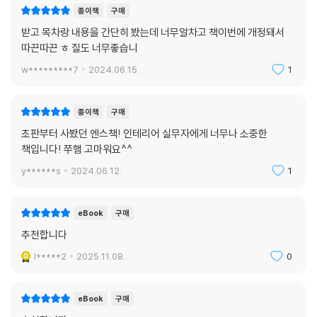
에 다 담지 못한 저자의 꿀팁과 다른 렌더러의 조언도 얻어 갈 수 있어요.
종이책
구매
저자의 유튜브 채널 ‘쭈햄’에서는 새롭게 업데이트되는 스케치업과 엔스케
받고 목차랑 내용을 간단히 봤는데 너무알차고 책이번에 개정돼서
이프의 최신 정보까지 확인할 수 있습니다. 저자가 운영하는 카카오톡 오
따끈따끈 ㅎ 질도 너무좋습니
픈 채팅방 ‘스케치업 연구소’와 ‘엔스케이프 연구소’에 참여하면 어려움을
w*********7
2024.06.15.
1
함께 해결해 줄 선배도 만날 수 있으니 한 단계 더 성장하고 싶다면 적극 활
용해 보세요!
종이책
구매
이런 분께 추천해요!
초판부터 사봤던 엔스책! 인테리어 실무자에게 너무나 소중한
책입니다! 쭈햄 고마워요^^
√ 크리틱 직전 렌더링을 할 때마다 밤새우는 건축˙실내 디자인과 전공생
y******s
2024.06.12.
1
√ 후보정을 매번 포토샵으로 해온 건축˙인테리어 업계 종사자
√ 엔스케이프 렌더링을 체계적으로 배우고 싶은 입문자
eBook
구매
√ 오래 걸리는 브이레이 렌더링에 지친 렌더러라면 누구나!
추천합니다
l*****2
2025.11.08.
0
eBook
구매