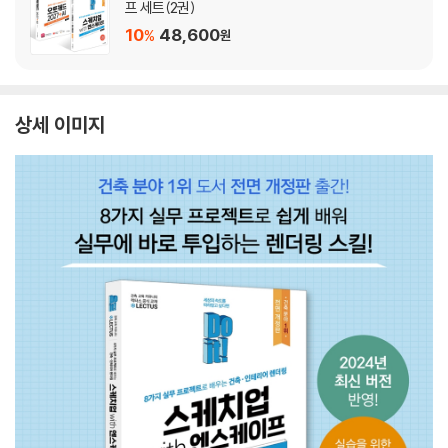
프 세트(2권)
10
48,600
%
원
상세 이미지