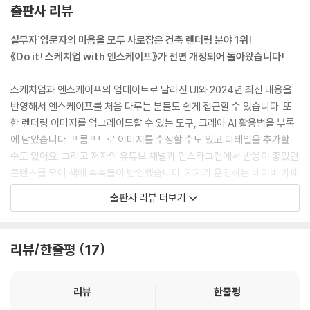
[렌더링 과제] 미술관의 밤 장면 렌더링하기
출판사 리뷰
실무자˙입문자의 마음을 모두 사로잡은 건축 렌더링 분야 1위!
06 프로젝트 3: 레지던스 엘가
《Do it! 스케치업 with 엔스케이프》가 전면 개정되어 돌아왔습니다!
06-1 투시도의 목표 잡기
스케치업과 엔스케이프의 업데이트로 달라진 UI와 2024년 최신 내용을
06-2 카메라의 구도 잡기
반영해서 엔스케이프를 처음 다루는 분들도 쉽게 접근할 수 있습니다. 또
06-3 주변 건물과 사람 배치하기
한 렌더링 이미지를 업그레이드할 수 있는 도구, 크레아 AI 활용법을 부록
06-4 조명 손쉽게 관리하기
에 담았습니다. 프롬프트로 이미지를 수정할 수도 있고 디테일을 추가할
06-5 건물이 돋보이는 빛 조절 방법
수도 있어요. 그리고 저자의 유튜브 채널과 인스타그램에서 반응이 좋았던
06-6 건물 파사드 재질 표현하기
콘텐츠를 모아 책에 속속들이 반영했습니다. 저자가 운영하는 네이버 카페
06-7 장면 저장하기
에 올라온 질문들을 활용해 내용을 보강하여 책을 보다 알차게 구성했습니
[렌더링 과제] 하늘 분위기 다양하게 연출하기
출판사 리뷰 더보기
다.
07 건축에 필요한 그래픽 작업
스케치업, 3시간 걸리던 V-Ray 렌더링은 이제 그만!
리뷰/한줄평
17
엔스케이프로 단 5초 만에 렌더링하세요!
07-1 아이소메트릭: 공유 오피스
[렌더링 과제] 여러 각도에서 아이소메트릭 작업하기
오늘도 V-Ray 렌더링 때문에 밤샘 작업을 하고 있나요? 렌더링이 중간에
07-2 매스 다이어그램: 레고 하우스
리뷰
한줄평
멈춰서 절망하고 있진 않나요? 이 책은 ‘엔스케이프’를 활용해 렌더링 시간
[렌더링 과제] 모델링의 느낌을 살리는 애셋 설치하기