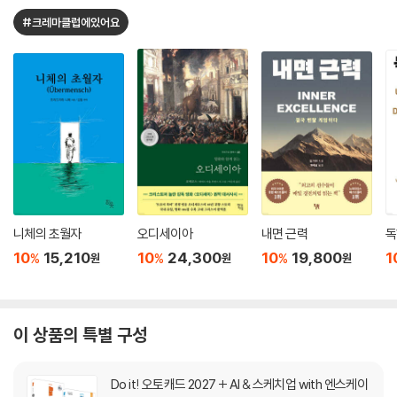
#크레마클럽에있어요
니체의 초월자
오디세이아
내면 근력
독
10
15,210
10
24,300
10
19,800
1
%
%
%
원
원
원
이 상품의 특별 구성
Do it! 오토캐드 2027 + AI & 스케치업 with 엔스케이