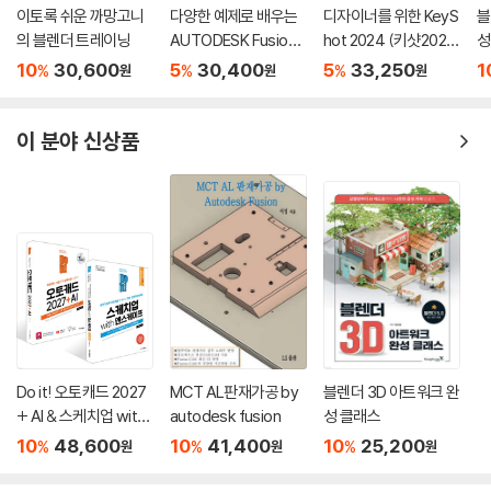
이토록 쉬운 까망고니
다양한 예제로 배우는
디자이너를 위한 KeyS
블
의 블렌더 트레이닝
AUTODESK Fusion
hot 2024 (키샷202
성
(오토데스크 퓨전) : 초
4) 활용 가이드
10
30,600
5
30,400
5
33,250
1
%
%
%
원
원
원
급편
이 분야 신상품
Do it! 오토캐드 2027
MCT AL판재가공 by
블렌더 3D 아트워크 완
+ AI & 스케치업 with
autodesk fusion
성 클래스
엔스케이프 세트(2권)
10
48,600
10
41,400
10
25,200
%
%
%
원
원
원