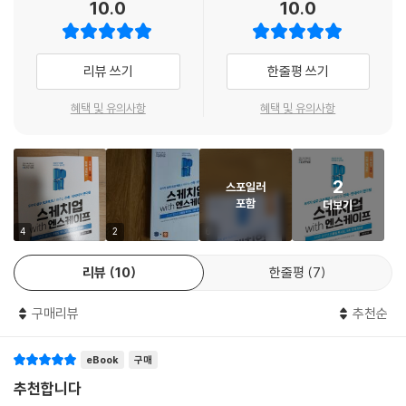
10.0
10.0
을 줄이면서 고품질의 결과물을 만들어 낼 수 있도록 도와드립니다. 엔스
07-3 단면 투시도: 로마 국립 현대 미술관
케이프를 사용하면 V-Ray로 3시간 걸리던 렌더링 작업을 단 5초 만에 끝
[렌더링 과제] 미술관 통로가 한눈에 보이는 단면 자르기
낼 수 있어요. 그뿐만 아니라 디자인을 하는 동시에 실제로 구현된 모습을
리뷰 쓰기
한줄평 쓰기
보면서 모델링이 제대로 되는지 실시간으로 확인할 수 있답니다. 엔스케이
부록 01 | 스케치업에서 챗GPT 활용하기
프에서 제공하는 사람, 가구, 건물 소스도 바로바로 불러올 수 있는 점도 엔
부록 02 | 크레아 AI로 이미지 품질 높이기
혜택 및 유의사항
혜택 및 유의사항
스케이프를 사용할 이유가 되겠죠? 이 책 한 권으로 렌더링 실력을 차근차
찾아보기
근 높여 보세요!
2
스포일러
이 책에서 제공하는 8가지 실무 예제를 따라 하면
포함
더보기
초보자도 중급 이상의 실력자로 거듭날 수 있어요!
4
2
6
스케치업도 엔스케이프도 처음이라고요? 이 책은 스케치업과 엔스케이프
리뷰
10
한줄평
7
의 기본 조작법부터 실전 렌더링을 위한 다양한 기능을 소개합니다. 책에
수록된 8가지 실무 예제를 따라 하면 실내 투시도, 외부 투시도는 물론, 디
구매리뷰
추천순
자인 발표에 유용한 아이소메트릭, 다이어그램과 단면 투시도, VR 영상까
지 만들어 볼 수 있습니다. 가상의 오두막, 리조트 로비, 미술관, 주거 건물
eBook
구매
의 투시도를 만들고, 오피스와 랜드마크 건물 등을 그래픽 작업하며 장을
거듭할수록 어려워지는 중급 수준의 실무 프로젝트까지 경험하세요. 마지
추천합니다