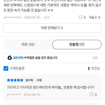
‘챗GPT’를 모델링에 활용해 보세요!
세번 반복해도 스업엔스에 대한 기본적인 내용은 책이나 유튭 찾지 않고
이미지를 업그레이드할 수 있는 크레아 AI까지!
도 완전 숙지 가능할 것 같습니다 ㅎㅎ
w********5
2025.01.30.
신고
0
댓글
0
‘스케치업에서 챗GPT를 쓴다고?’, ‘렌더링 이미지를 프롬프트로 업그레
이드할 수 있다고?’ 궁금하다면 부록을 열어 보세요. 스케치업에서 루비 콘
리뷰 전체보기
솔을 통해 챗GPT를 사용하고, 스케치업의 반복 작업을 단숨에 끝내는 방
법을 소개하니 상황에 맞게 적절히 골라서 사용해 보세요. 동심원 그리기,
개체마다 매핑하기 등 무의미한 반복 작업 시간을 크게 줄일 수 있습니다!
리뷰
10
한줄평
7
또한 애셋 이미지를 마음대로 수정할 수 있는 크레아 AI 활용법을 이 책에
함께 담았습니다. 프롬프트를 입력해 뭉개진 애셋을 깔끔하게 수정하거나
클린봇
이 부적절한 글을 감지 중입니다.
설정
업스케일링 기능을 통해 이미지의 해상도까지 높일 수 있습니다.
구매한줄평
추천순
‘엔스케이프 클라우드’와 ‘쭈햄’에 방문해 렌더링 실력을 한층 높여 보세
요!
종이책
구매
질문을 무한정 할 수 있는 오픈 채팅방도 있어요!
기다리고 기다리던 엔스케이프의 바이블,, 유용한 책 감사합니다!!
엔스케이프 렌더링을 공부하다 궁금한 점이 생기면 저자가 운영하는 네이
y******7
2024.06.12.
2
버 카페 ‘엔스케이프 클라우드’를 방문해 보세요. 〈렌더링 과제〉에서 직접
렌더링한 이미지를 올리면 저자에게 피드백을 받을 수 있습니다. 또한 책