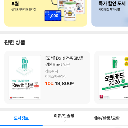
관련 상품
[도서]
Do it! 건축 BIM을
위한 Revit 입문
장동수 저
이지스퍼블리싱
10
19,800
%
원
리뷰/한줄평
도서정보
배송/반품/교환
17