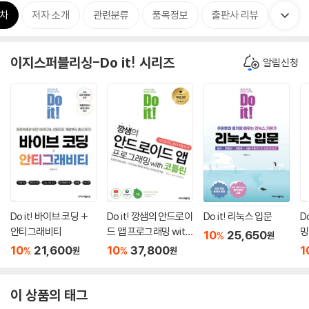
차
저자 소개
관련분류
품목정보
출판사 리뷰
이지스퍼블리싱-Do it! 시리즈
알림신청
Do it! 바이브 코딩 +
Do it! 깡샘의 안드로이
Do it! 리눅스 입문
D
안티그래비티
드 앱 프로그래밍 with
밍
10
25,650
%
원
코틀린 ─ 개정 5판
10
21,600
10
37,800
1
%
%
원
원
이 상품의 태그