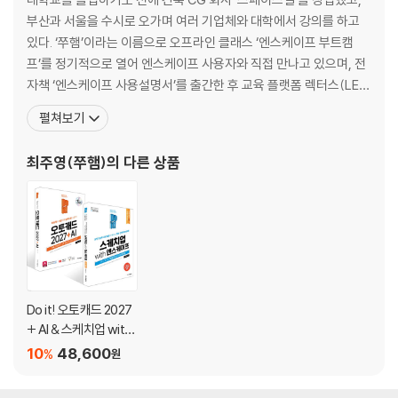
02-6 디테일하게 재질 조정하기
부산과 서울을 수시로 오가며 여러 기업체와 대학에서 강의를 하고
02-7 렌더링 설정값 저장하기
있다. ‘쭈햄’이라는 이름으로 오프라인 클래스 ‘엔스케이프 부트캠
02-8 다양한 장면을 위한 준비
프’를 정기적으로 열어 엔스케이프 사용자와 직접 만나고 있으며, 전
02-9 렌더링 화면을 영상으로 출력하기
자책 ‘엔스케이프 사용설명서’를 출간한 후 교육 플랫폼 렉터스(LEC
TUS)에서 온라인 강의도 하고 있다. 만나지 못하는 전 세계 엔스케
펼쳐보기
03 한 끗 차이를 만드는 내부 렌더링
이프 사용자를 위해 오픈 채팅방 ‘엔스케이프 연구소’와 유튜브 채널
‘쭈스케이프’, 네이버 카페 ‘엔스케이프 클라우드’도 운영하고 있다.
최주영(쭈햄)
의 다른 상품
03-1 오두막 내부에 가구와 사람 세팅하기
엔스케이프를 공부를 할 때 커뮤니티에서 서로 도움
03-2 움직이는 디스플레이 화면 만들기
03-3 인공조명 설치하기
03-4 빛 조절하기
03-5 사람이 비치는 거울 렌더링하기
03-6 렌더링 이미지 보정하기
[렌더링 과제] 오두막의 낮 장면 렌더링하기
Do it! 오토캐드 2027
+ AI & 스케치업 with
[둘째마당] 실전! 건축 · 인테리어를 위한 렌더링 프로젝트
엔스케이프 세트(2권)
10
48,600
%
원
04 프로젝트 1: 파크로쉬