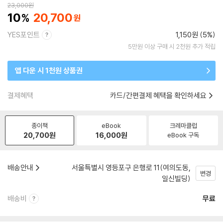
23,000
원
10
20,700
YES포인트
1,150원 (5%)
5만원 이상 구매 시 2천원 추가 적립
앱 다운 시 1천원 상품권
결제혜택
카드/간편결제 혜택을 확인하세요
종이책
eBook
크레마클럽
20,700
원
16,000
원
eBook 구독
배송안내
서울특별시 영등포구 은행로 11(여의도동,
변경
일신빌딩)
배송비
무료