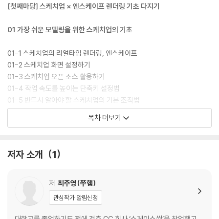
[첫째마당] 스케치업 × 엔스케이프 렌더링 기초 다지기
01 가장 쉬운 모델링을 위한 스케치업의 기초
01-1 스케치업의 리얼타임 렌더링, 엔스케이프
01-2 스케치업 화면 설정하기
01-3 스케치업 오픈 소스 활용하기
01-4 작업 속도를 높이는 단축키 설정법
01-5 반드시 알아야 할 스케치업의 기본 조작법
01-6 스케치업에서 재질 매핑하기
목차 더보기
01-7 렌더링을 위한 최적의 장면 잡기
02 5초 컷! 엔스케이프로 렌더링하기
저자 소개
1
02-1 엔스케이프의 기본 조작법
02-2 풍부한 렌더링 소스 활용하기
저
최주영(쭈햄)
02-3 현실감을 더하는 랜덤 기능
관심작가 알림신청
02-4 렌더링 재실행, 라이브 업데이트, 카메라 동기화
02-5 렌더링 분위기 설정하기
대학교를 졸업하기도 전에 건축 CG 회사 ‘스페이스씰’을 창업했고,