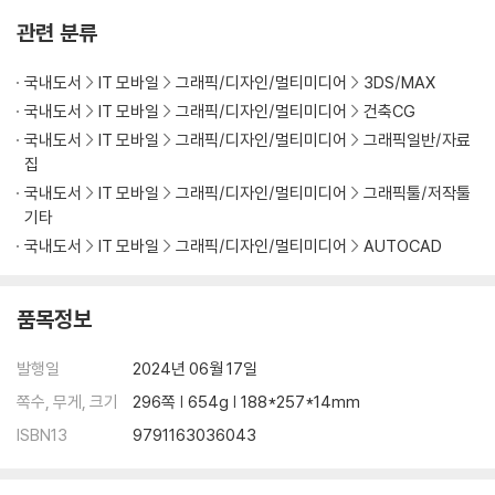
관련 분류
04-1 투시도의 목표 잡기
04-2 가구와 사람 배치해 공간감 살리기
국내도서
IT 모바일
그래픽/디자인/멀티미디어
3DS/MAX
04-3 카메라의 구도 잡기
04-4 다운라이트, 간접 조명, 램프 조명 설치하기
국내도서
IT 모바일
그래픽/디자인/멀티미디어
건축CG
04-5 밤낮 시간대에 따른 빛 표현하기
국내도서
IT 모바일
그래픽/디자인/멀티미디어
그래픽일반/자료
04-6 재질값 설정하기
집
04-7 렌더링 후작업하기
국내도서
IT 모바일
그래픽/디자인/멀티미디어
그래픽툴/저작툴
[렌더링 과제] 로비 공간 디테일 살리기
기타
국내도서
IT 모바일
그래픽/디자인/멀티미디어
AUTOCAD
05 프로젝트 2: 세인트루이스 미술관
품목정보
05-1 투시도의 목표 잡기
05-2 자연물과 가구, 사람 배치해 공간감 살리기
발행일
2024년 06월 17일
05-3 카메라의 구도 잡기
쪽수, 무게, 크기
296쪽 | 654g | 188*257*14mm
05-4 다운라이트, 천광 표현하기
05-5 빛 조절하기
ISBN13
9791163036043
05-6 바닥 메지 표현하기
05-7 렌더링을 내보내는 특별한 방법