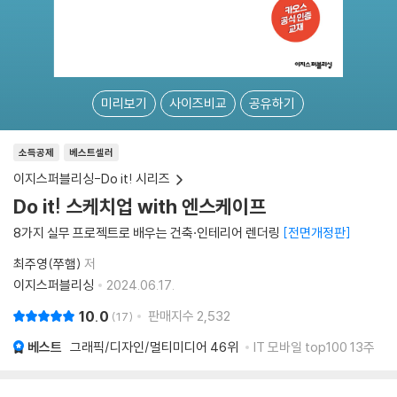
미리보기
사이즈비교
공유하기
소득공제
베스트셀러
이지스퍼블리싱-Do it! 시리즈
Do it! 스케치업 with 엔스케이프
8가지 실무 프로젝트로 배우는 건축·인테리어 렌더링
전면개정판
최주영(쭈햄)
저
이지스퍼블리싱
2024.06.17.
10.0
판매지수
2,532
17
베스트
그래픽/디자인/멀티미디어
46위
IT 모바일 top100 13주