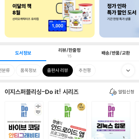
리뷰/한줄평
도서정보
배송/반품/교환
15
련분류
품목정보
출판사 리뷰
추천평
이지스퍼블리싱-Do it! 시리즈
알림신청