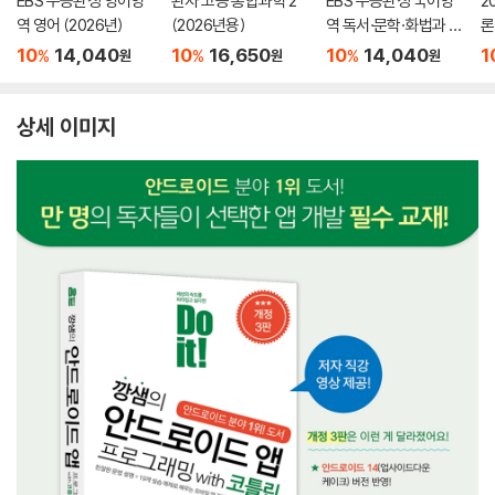
EBS 수능완성 영어영
완자 고등 통합과학 2
EBS 수능완성 국어영
2
역 영어 (2026년)
(2026년용)
역 독서·문학·화법과 작
론
문 (2026년)
(
10
14,040
10
16,650
10
14,040
1
%
%
%
원
원
원
상세 이미지