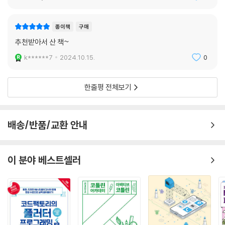
=============================
▶ 저자 직강 영상과 함께 학습해 보세요!
여섯째마당 | 앱에 다양한 기능 추가하기
종이책
구매
=============================
ㆍ 저자 직강 무료 동영상 강의(전체 실습 강의): youtube.com/@kka
추천받아서 산 책~
ng_ssam
17장 저장소에 데이터 보관하기
ㆍ 저자 직강 유료 동영상 강의(이론 + 실습 강의): www.ssamz.com
k******7
2024.10.15.
0
__17-1 데이터베이스에 보관하기
▶ 실습 파일을 활용해 보세요!
한줄평 전체보기
__17-2 파일에 보관하기
__17-3 공유된 프리퍼런스에 보관하기
ㆍ 이지스퍼블리싱: www.easyspub.co.kr → 자료실 → 도서명 검색
__17-4 개선된 할 일 목록 앱 만들기 [Do it! 실습]
ㆍ 저자 블로그: kkangsnote.tistory.com/257(실습용 코드), kkang
배송/반품/교환 안내
snote.tistory.com/258(완성 코드)
18장 네트워크 프로그래밍
▶ 저자와 직접 소통해 보세요!
이 분야 베스트셀러
__18-1 스마트폰 정보 구하기
__18-2 HTTP 통신하기
ㆍ 저자 이메일 주소: kkangs.an.ko@gmail.com
__18-3 이미지 처리하기 ― Glide 라이브러리
ㆍ 저자 블로그: kkangsnote.tistory.com
__18-4 뉴스 앱 만들기 [Do it! 실습]
▶ 책 선물을 받아 보세요!
19장 위치 정보 활용하기