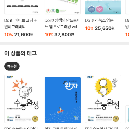
Do it! 바이브 코딩 +
Do it! 깡샘의 안드로이
Do it! 리눅스 입문
D
안티그래비티
드 앱 프로그래밍 with
밍
10
25,650
%
원
코틀린 ─ 개정 5판
10
21,600
10
37,800
1
%
%
원
원
이 상품의 태그
#분철