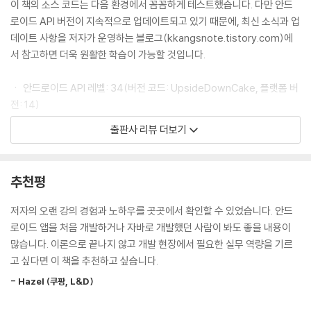
08장 사용자 이벤트 처리하기
이 책의 소스 코드는 다음 환경에서 꼼꼼하게 테스트했습니다. 다만 안드
로이드 API 버전이 지속적으로 업데이트되고 있기 때문에, 최신 소식과 업
__08-1 터치와 키 이벤트
데이트 사항을 저자가 운영하는 블로그(kkangsnote.tistory.com)에
__08-2 뷰 이벤트
서 참고하면 더욱 원활한 학습이 가능할 것입니다.
__08-3 시계 앱의 스톱워치 기능 만들기 [Do it! 실습]
ㆍ 안드로이드 API 레벨: 34(버전 코드: UpsideDownCake, 플랫폼 버
09장 리소스 활용하기
전: 14)
ㆍ 안드로이드 스튜디오: Iguana
출판사 리뷰 더보기
__09-1 리소스의 종류와 특징
__09-2 리소스 조건 설정
이 책의 특징
__09-3 폰 크기의 호환성
추천평
__09-4 메신저 앱의 인트로 화면 만들기 [Do it! 실습]
ㆍ 안드로이드 14(업사이드다운 케이크)를 기준으로 내용 및 소스를 업데
이트
저자의 오랜 강의 경험과 노하우를 곳곳에서 확인할 수 있었습니다. 안드
10장 다이얼로그와 알림 이용하기
ㆍ 전체 실습 과정을 설명하는 저자 직강 영상을 유튜브에서 무료 제공
로이드 앱을 처음 개발하거나 자바로 개발했던 사람이 봐도 좋을 내용이
ㆍ 제트팩 androidx 라이브러리와 UI 툴인 컴포즈를 활용한 프로그래밍
많습니다. 이론으로 끝나지 않고 개발 현장에서 필요한 실무 역량을 기르
__10-1 API 레벨 호환성 고려하기
기법을 담아 개발 트렌드를 반영
고 싶다면 이 책을 추천하고 싶습니다.
__10-2 퍼미션 설정하기
ㆍ 저자가 실제 수강생들과 주고받았던 다양한 유형의 질의응답 내용을
- Hazel (쿠팡, L&D)
__10-3 다양한 다이얼로그
〈깡샘! 질문 있어요!〉 코너로 재구성
__10-4 소리와 진동 알림
ㆍ 교강사에게는 강의 계획서로, 독학자에게는 학습 계획표로 활용할 수