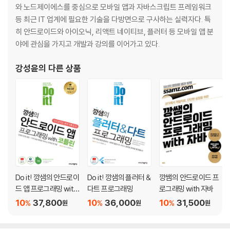
와 노드제이에스를 중심으로 모바일 앱과 자바스크립트 프레임워크
__03-1 코틀린 언어 소개
등 최근 IT 업계에 필요한 기술을 다방면으로 구사하는 실력자다. 특
__03-2 변수와 함수
히 안드로이드와 아이오닉, 리액트 네이티브, 플러터 등 모바일 앱 분
__03-3 조건문과 반복문
야에 관심을 가지고 개발과 강의를 이어가고 있다.
04장 코틀린 객체지향 프로그래밍
강성윤
의 다른 상품
__04-1 클래스와 생성자
__04-2 클래스를 재사용하는 상속
__04-3 코틀린의 클래스 종류
05장 코틀린의 유용한 기법
__05-1 람다 함수와 고차 함수
Do it! 깡샘의 안드로이
Do it! 깡샘의 플러터 &
깡쌤의 안드로이드 프
__05-2 널 안전성
드 앱 프로그래밍 with
다트 프로그래밍
로그래밍 with 자바
코틀린 ─ 개정 5판
10
37,800
10
36,000
10
31,500
=============================
%
%
%
원
원
원
셋째마당 | 앱의 기본 기능 구현하기
=============================