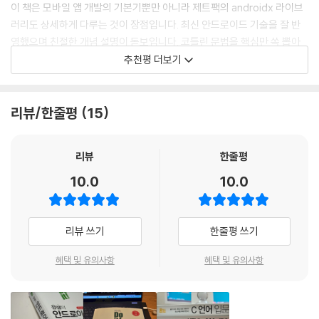
이 책은 모바일 앱 개발의 기본기뿐만 아니라 제트팩의 androidx 라이브
__10-5 알림 띄우기
있도록 〈30일 완성 학습 계획표〉를 제공
러리도 상세하게 다루는 것이 장점입니다. 최신 안드로이드 기술을 잘 반
__10-6 카카오톡 알림 만들기 [Do it! 실습]
ㆍ 현업에서 일하는 안드로이드 앱 개발자를 포함해 5명의 베타테스터가
영했으며 친절한 개념 설명이 돋보입니다. 코틀린 문법을 핵심만 쏙 뽑아
전체 실습 과정과 소스 코드를 검증
서 설명한 점도 좋았습니다. 코틀린을 활용한 모바일 앱 개발을 체계적으
=============================
추천평 더보기
로 공부할 수 있어서 입문자나 기본기를 더 탄탄하게 다지고 싶은 분께 추
넷째마당 | 구글의 라이브러리로 화면 구성하기
이 책의 대상 독자
천합니다.
=============================
리뷰/한줄평
15
ㆍ 모바일 앱 개발자를 꿈꾸는 학생 또는 취업 준비생
- 강명원 (티빙, 모바일 앱 개발)
11장 제트팩 라이브러리
ㆍ 안드로이드 앱 개발 과정을 체계적으로 배우고 싶은 주니어 개발자
ㆍ 코틀린 언어로 모바일 앱을 개발하거나 새로운 제트팩 라이브러리, 컴
이 책을 읽는 동안 마치 밀착 지도를 받는 느낌이었어요. 특히 신입일 때 헤
리뷰
한줄평
__11-1 제트팩과 androidx 소개
포즈와 같은 최신 구현 기법을 공부하고 싶은 시니어 개발자
맸던 내용이 [깡샘! 질문 있어요!]에 나와서 놀랐습니다. 개발 현장에서 바
__11-2 appcompat 라이브러리 ― API 호환성 해결
10.0
10.0
로 쓸 수 있는 좋은 팁이 많아서 꼭 추천하고 싶어요.
__11-3 프래그먼트 ― 액티비티처럼 동작하는 뷰
모바일 개발자의 구인 공고가 바뀌고 있다!
- 김은혜 (현대에이치티, 월패드 안드로이드 앱 개발)
__11-4 리사이클러 뷰 ― 목록 화면 구성
대세는 코틀린으로 안드로이드 앱 개발하기!
__11-5 뷰 페이저2 ― 스와이프로 넘기는 화면 구성
리뷰 쓰기
한줄평 쓰기
안드로이드 앱 개발은 처음인데, 무엇보다 자주 사용하는 앱에서 보던 기
__11-6 드로어 레이아웃 ― 옆에서 열리는 화면 구성
안드로이드 앱을 개발할 때 코틀린 언어를 사용하면 소스 코드의 길이를
혜택 및 유의사항
혜택 및 유의사항
능을 만들어서 흥미로웠습니다. 모든 실습이 단계별로 잘 정리돼 있어서
__11-7 제트팩을 이용해 화면 만들기 [Do it! 실습]
줄이고 더 안전한 코드를 작성할 수 있습니다. 코틀린으로 개발한 안드로
막히는 부분 없이 술술 진행했습니다.
이드 앱은 오류 확률이 20% 더 낮아집니다. 또한 코틀린은 자바와 100%
12장 머티리얼 라이브러리
호환되므로 자바 코드와 함께 사용할 수도 있습니다. 이러한 이유로 안드
- 김형일 (한국중부발전, 안드로이드 앱 개발 입문자)
로이드 개발자의 60% 이상이 코틀린을 사용하고 있으며, 앱 시장의 상위