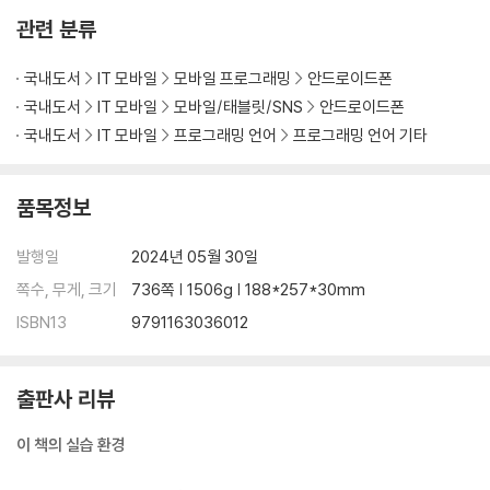
관련 분류
06장 뷰를 이용한 화면 구성
국내도서
IT 모바일
모바일 프로그래밍
안드로이드폰
__06-1 화면을 구성하는 방법
국내도서
IT 모바일
모바일/태블릿/SNS
안드로이드폰
__06-2 뷰 클래스
국내도서
IT 모바일
프로그래밍 언어
프로그래밍 언어 기타
__06-3 기본적인 뷰 살펴보기
__06-4 뷰 바인딩
품목정보
__06-5 카카오톡 비밀번호 확인 화면 만들기 [Do it! 실습]
발행일
2024년 05월 30일
07장 뷰를 배치하는 레이아웃
쪽수, 무게, 크기
736쪽 | 1506g | 188*257*30mm
__07-1 선형으로 배치 ― LinearLayout
ISBN13
9791163036012
__07-2 상대 위치로 배치 ― RelativeLayout
__07-3 겹쳐서 배치 ― FrameLayout
__07-4 표 형태로 배치 ― GridLayout
출판사 리뷰
__07-5 계층 구조로 배치 ― ConstraintLayout
__07-6 전화 앱의 키패드 화면 만들기 [Do it! 실습]
이 책의 실습 환경