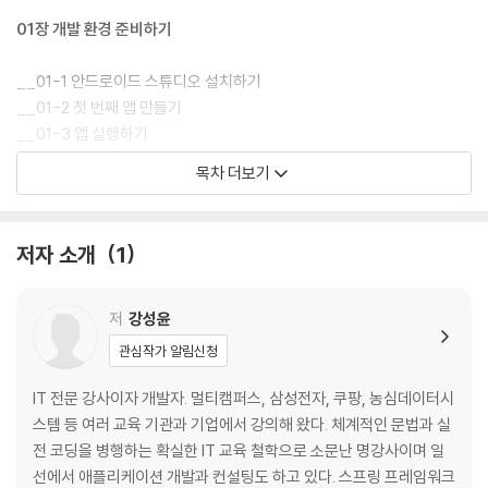
01장 개발 환경 준비하기
__01-1 안드로이드 스튜디오 설치하기
__01-2 첫 번째 앱 만들기
__01-3 앱 실행하기
__01-4 앱 출시하기 [Do it! 실습]
목차 더보기
02장 안드로이드 앱의 기본 구조
저자 소개
1
__02-1 안드로이드 소개
__02-2 안드로이드 앱 개발의 특징
__02-3 앱 구성 파일 분석
저
강성윤
관심작가 알림신청
=============================
둘째마당 | 코틀린 이해하기
IT 전문 강사이자 개발자. 멀티캠퍼스, 삼성전자, 쿠팡, 농심데이터시
=============================
스템 등 여러 교육 기관과 기업에서 강의해 왔다. 체계적인 문법과 실
전 코딩을 병행하는 확실한 IT 교육 철학으로 소문난 명강사이며 일
03장 코틀린 시작하기
선에서 애플리케이션 개발과 컨설팅도 하고 있다. 스프링 프레임워크