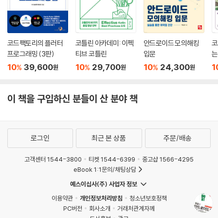
ㆍ Do it! 스터디룸(cafe.naver.com/doitstudyroom)에서 운영하는
__19-1 사용자 위치 얻기
‘Do it! 공부단’에 참여해 보세요. 이 책으로 공부하면서 나만의 스터디 노
__19-2 구글 지도 활용하기
트를 작성해 보고, 완독을 인증하면 책을 선물로 받을 수 있습니다.
코드팩토리의 플러터
코틀린 아카데미: 이펙
안드로이드 모의해킹
코
__19-3 구글 지도 앱 만들기 [Do it! 실습]
ㆍ 이지스퍼블리싱 홈페이지(www.easyspub.co.kr)에 회원가입을 하
프로그래밍 (3판)
티브 코틀린
입문
는
면 뉴스레터에서 신간과 이벤트 소식을 확인할 수 있습니다. 매달 전자책
스
10
39,600
10
29,700
10
24,300
1
=============================
%
%
%
원
원
원
한 권을 공개하는 이벤트도 진행합니다.
일곱째마당 | 파이어베이스와 연동하기
=============================
이 책을 구입하신 분들이 산 분야 책
20장 파이어베이스 연동과 인증 기능
__20-1 파이어베이스 이해하기
로그인
최근 본 상품
주문/배송
__20-2 파이어베이스 연동하기
고객센터 1544-3800
티켓 1544-6399
중고샵 1566-4295
__20-3 인증 기능 이용하기
eBook 1:1문의/채팅상담
__20-4 회원가입과 로그인 기능 만들기 [Do it! 실습]
예스이십사(주) 사업자 정보
21장 파이어스토어, 스토리지, FCM
이용약관
개인정보처리방침
청소년보호정책
PC버전
회사소개
거래처관계자께