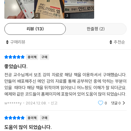
__12-1 앱바 사용하기
1,000개 앱 가운데 80% 이상이 코틀린 코드를 포함하고 있습니다. 현업
__12-2 탭 레이아웃 ― 탭 버튼 구성
개발자들은 물론 기업에서도 앱 개발을 코틀린으로 시작할 것을 권장하는
2
3
__12-3 내비게이션 뷰 ― 드로어 화면 구성
추세입니다. 모바일 앱 개발에 관심이 있고 자바나 C로 기초 프로그래밍을
__12-4 확장된 플로팅 액션 버튼
경험해 본 입문자라면 이 책을 충분히 독학할 수 있습니다!
리뷰
13
한줄평
2
__12-5 머티리얼 라이브러리로 화면 구성하기 [Do it! 실습]
모바일 앱 개발의 아키텍처를 이해하고,
구매리뷰
추천순
=============================
자주 쓰던 앱에서 사용하는 기능을 직접 만들며 실무 감각을 익히자!
다섯째마당 | 컴포넌트 이해하기
종이책
구매
=============================
이 책의 목표는 모바일 앱 개발의 실무 역량을 기르는 것입니다. 단순히 문
좋았습니다.
법이나 조각 코드만 나열하는 것이 아니라, 모바일 앱 개발의 아키텍처를
전공 교수님께서 보조 강의 자료로 해당 책을 이용하셔서 구매했습니다.
13장 액티비티 컴포넌트
이해하고 응용력을 높일 수 있도록 구성했습니다. 안드로이드 앱의 핵심이
만들어 배포해주신 메인 강의 자료를 통해 공부하던 중에 막히는 부분이
라고 할 수 있는 4가지 컴포넌트와 각 생명주기를 그림과 함께 자세하게
있을 때마다 해당 책을 뒤적이며 읽어보니 어느정도 이해가 잘 되더군요.
__13-1 인텐트 이해하기
설명하고, 우리가 자주 쓰는 앱의 여러 기능을 실습하며 실무 감각을 수 익
예제와 같은 코드들이 홈페이지에 포함되어 있어 도움이 많이 되었습니다.
__13-2 액티비티 생명주기
힐 수 있습니다. 또한 앱 개발 시 자주 만나는 문제와 해결 방법을 제시함으
w******y
2024.12.08.
신고
0
댓글
0
__13-3 액티비티 ANR 문제와 코루틴
로써 오류를 미연에 방지하고 완성도 높은 코드를 작성할 수 있도록 돕습
__13-4 할 일 목록 앱 만들기 [Do it! 실습]
니다. 앱 개발의 기초를 다질 수 있는 가벼운 실습부터 할 일 기록, 지도, M
종이책
구매
P3 재생, 뉴스 제공 등 총 19가지 앱을 만들어 보면서 가장 많이 사용하는
14장 브로드캐스트 리시버 컴포넌트
기능을 자연스럽게 배워 봅시다.
도움이 많이 되었습니다.