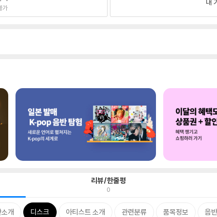
내 
불가
리뷰/한줄평
0
반소개
디스크
아티스트 소개
관련분류
품목정보
음반