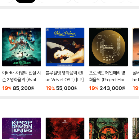
아바타 : 아앙의 전설 시
블루벨벳 영화음악 (Bl
프로젝트 헤일메리 영
실버
즌 2 영화음악 (Avata
ue Velvet OST) [LP]
화음악 (Project Hail
he 
r: The Last Airbende
Mary - The Comple
l S
19
85,200
19
55,000
19
243,000
19
%
%
%
원
원
원
r Season - Soundtra
te Amazon MGM St
tfl
ck From The Netflix
udios Soundtrack)
마블
Series OST) [그린 마
[골드 & 조에트로프 컬
블 컬러 2LP]
러 4LP]