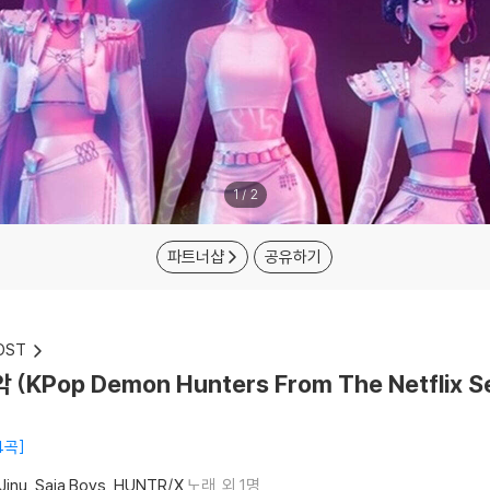
1
/
2
파트너샵
공유하기
OST
Pop Demon Hunters From The Netflix S
4곡
Jinu
Saja Boys
HUNTR/X
노래
외 1명