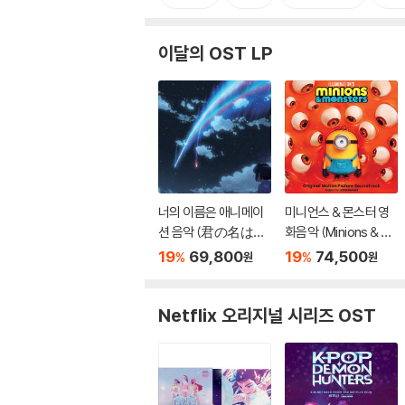
이달의 OST LP
너의 이름은 애니메이
미니언스 & 몬스터 영
션 음악 (君の名は。/
화음악 (Minions & M
your name. OST by
onsters OST by Joh
19
69,800
19
74,500
%
%
원
원
Radwimps 래드윔프
n Powell) [옐로우 &
스) [2LP]
스카이블루 컬러 2LP]
Netflix 오리지널 시리즈 OST