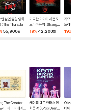
일 살인 클럽 영화
기묘한 이야기 시즌 5
기묘한 이야기 시즌 5
기묘한 이
 (The Thursday
드라마음악 (Stranger
드라마음악 (Stranger
드라마음악
der Club - Soun
Things: Soundtrack
Things: Soundtrack
Things:
55,900
19
42,200
19
40,800
19
2
%
%
%
%
원
원
원
ack From The Ne
from the Netflix Ori
from the Netflix Ori
from the
ix Film) [레드 컬러 L
ginal Series, Season
ginal Series, Season
ginal S
5) [카세트테이프]
5) [LP]
5)
19
er, The Creator
케이팝 데몬 헌터스 영
Olivia Rodrigo (올리
Bruno 
일러, 더 크리에이
화음악 (KPop Demo
비아 로드리고) - 1집 S
마스) - 