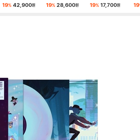
y With Me (20th Ann
n Hunters From The
터) 
19
42,900
19
28,600
19
17,700
19
%
%
%
원
원
원
iversary)[LP]
Netflix Series OST)
ou 