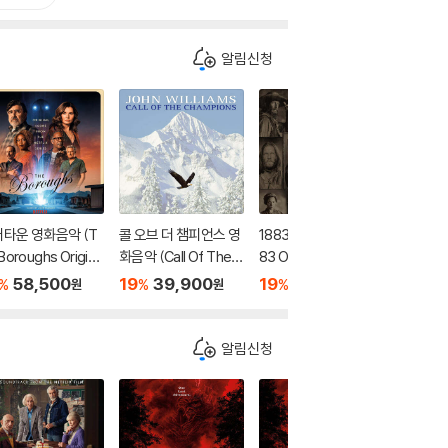
알림신청
타운 영화음악 (T
콜 오브 더 챔피언스 영
1883 드라마 음악 (18
가을의 
Boroughs Origina
화음악 (Call Of The C
83 OST By Brian Tyl
(Legend
core From the Ne
hampions OST) [옥
er / Breton Vivian)
ll Origin
58,500
19
39,900
19
54,500
19
7
%
%
%
%
원
원
원
ix Series) [옐로우
색 컬러 LP]
[그레이 마블 컬러 LP]
ure Sou
 컬러 LP]
ic by J
[레드 컬러
알림신청