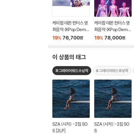
케이팝 데몬 헌터스 영
케이팝 데몬 헌터스 영
화음악 (KPop Demo
화음악 (KPop Demo
n Hunters From The
n Hunters From The
19
76,700
19
78,000
%
%
원
원
Netflix Series OST)
Netflix Series OST)
[블루 미스트 컬러 LP]
[혼문 헤이즈 컬러 LP]
이 상품의 태그
#그래미어워드수상작
#그래미어워드후보작
SZA (시저) - 2집 SO
SZA (시저) - 2집 SO
S [2LP]
S