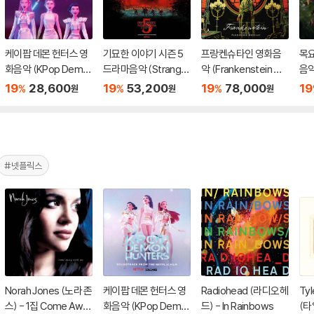
케이팝 데몬 헌터스 영
기묘한 이야기 시즌 5
프랑켄슈타인 영화음
목요
화음악 (KPop Demo
드라마음악 (Stranger
악 (Frankenstein Ori
음악
n Hunters From The
Things: Soundtrack
ginal Motion Picture
Mur
19
28,600
19
53,200
19
78,000
19
%
%
%
원
원
원
Netflix Series OST)
from the Netflix Ori
Soundtrack) [스플래
dtr
ginal Series, Season
터 컬러 2LP]
tfl
5) [씨블루 스모크 컬
P]
러 LP]
#넷플릭스
Norah Jones (노라 존
케이팝 데몬 헌터스 영
Radiohead (라디오헤
Tyl
스) - 1집 Come Awa
화음악 (KPop Demo
드) - In Rainbows
(타