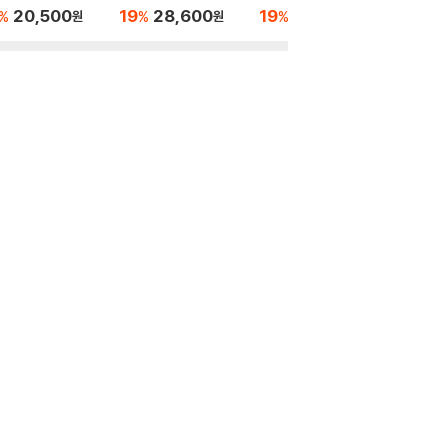
- 6집 Call Me If Y
n Hunters From The
our
gic (24
20,500
19
28,600
19
23,400
19
1
%
%
%
%
원
원
원
Get Lost
Netflix Series OST)