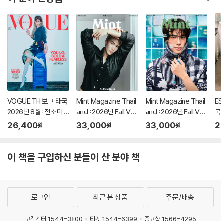
+B형 잡지+C형 잡지
장판 잡지+카드 15장
/
+랜덤 카드 35장+인
+인생네컷 1장)
8
생 네컷 1장)
+
각
VOGUE TH 보그 태국
Mint Magazine Thail
Mint Magazine Thail
E
2026년 8월 : 전소미
and : 2026년 Fall Vol.
and : 2026년 Fall Vol.
국
커버
35 : Fourth Nattawa
35 : Phuwin 커버
m
26,400
33,000
33,000
2
원
원
원
t 커버
이 책을 구입하신 분들이 산 분야 책
로그인
최근 본 상품
주문/배송
고객센터 1544-3800
티켓 1544-6399
중고샵 1566-4295