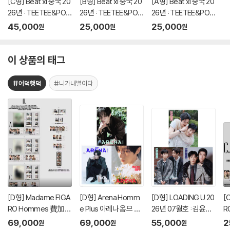
[C형] Beat'xl 중국 20
[B형] Beat'xl 중국 20
[A형] Beat'xl 중국 20
26년 : TEETEE&POR
26년 : TEETEE&POR
26년 : TEETEE&POR
띠띠뻐 커버 (A형 잡지
띠띠뻐 커버 (B형 잡지
띠띠뻐 커버 (A형 잡지
45,000
25,000
25,000
원
원
원
+B형 잡지+카드 20장
+카드 4장)
+카드 4장)
+인생네컷 1장)
이 상품의 태그
#어덕행덕
#니가내별이다
[D형] Madame FIGA
[D형] Arena Homm
[D형] LOADING U 20
[
RO Hommes 費加
e Plus 아레나 옴므 플
26년 07월호 : 김윤식
R
羅男士 마담 피가로 옴
러스 중국 2026년 05
&박시우 커버 (A형 잡
羅
69,000
69,000
55,000
2
원
원
원