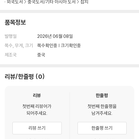
외국도서
중국도서/기타 아시아 도서
잡지
품목정보
발행일
2026년 06월 08일
쪽수, 무게, 크기
쪽수확인중 | 크기확인중
제조국
중국
리뷰/한줄평
0
리뷰
한줄평
첫번째 리뷰어가
첫번째 한줄평을
되어주세요.
남겨주세요.
리뷰 쓰기
한줄평 쓰기