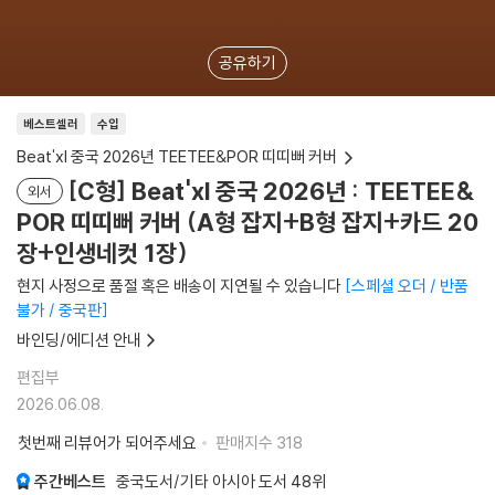
공유하기
베스트셀러
수입
Beat'xl 중국 2026년 TEETEE&POR 띠띠뻐 커버
[C형] Beat'xl 중국 2026년 : TEETEE&
외서
POR 띠띠뻐 커버 (A형 잡지+B형 잡지+카드 20
장+인생네컷 1장)
현지 사정으로 품절 혹은 배송이 지연될 수 있습니다
스페셜 오더 / 반품
불가 / 중국판
바인딩/에디션 안내
편집부
2026.06.08.
첫번째 리뷰어가 되어주세요
판매지수
318
주간베스트
중국도서/기타 아시아 도서
48위