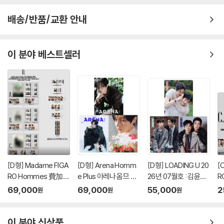
배송/반품/교환 안내
이 분야 베스트셀러
[D형] Madame FIGA
[D형] Arena Homm
[D형] LOADING U 20
[
RO Hommes 費加
e Plus 아레나 옴므 플
26년 07월호 : 김윤식
R
羅男士 마담 피가로 옴
러스 중국 2026년 05
&박시우 커버 (A형 잡
羅
69,000
69,000
55,000
2
원
원
원
므 비가라남사 중국 20
월 : 라이즈 (RIIZE) 원
지+B형 잡지+C형 잡
므
26년 08월 : 김윤식&
빈 커버 (A형 잡지+B
지+카드 18장)
2
박시우 커버 (A형 잡지
형 잡지+C형 잡지+애
박
이 분야 신상품