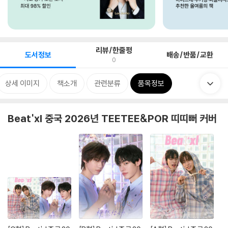
리뷰/한줄평
도서정보
배송/반품/교환
0
상세 이미지
책소개
관련분류
품목정보
Beat'xl 중국 2026년 TEETEE&POR 띠띠뻐 커버