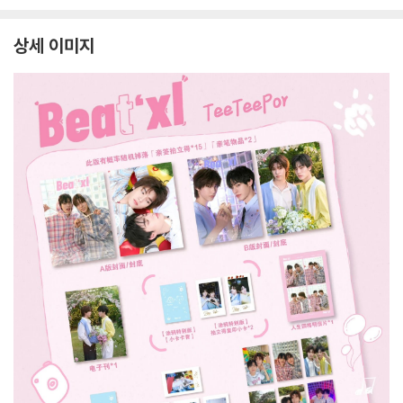
므 비가라남사 중국 20
월 : 라이즈 (RIIZE) 원
지+B형 잡지+C형 잡
므
26년 08월 : 김윤식&
빈 커버 (A형 잡지+B
지+카드 18장)
2
박시우 커버 (A형 잡지
형 잡지+C형 잡지+애
박
상세 이미지
+B형 잡지+C형 잡지
장판 잡지+카드 15장
/
+랜덤 카드 35장+인
+인생네컷 1장)
8
생 네컷 1장)
+
각