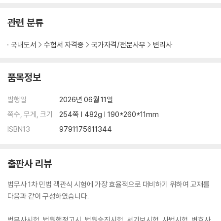
관련 분류
국내도서
수험서 자격증
국가자격/전문사무
변리사
품목정보
발행일
2026년 06월 11일
쪽수, 무게, 크기
254쪽 | 482g | 190*260*11mm
ISBN13
9791175611344
출판사 리뷰
법무사 1차 민법 객관식 시험에 가장 효율적으로 대비하기 위하여 교재를
다음과 같이 구성하였습니다.
법무사시험, 법원행정고시, 법원승진시험, 서기보시험, 사법시험, 변호사