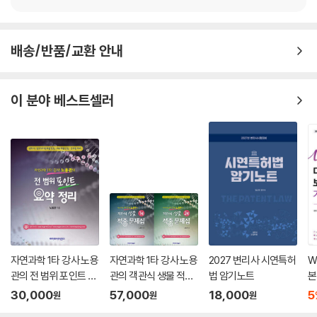
제 강의와 교재를 선택하시는 분들이 수험기간을 단축하는데 도움이 될 수
있도록 항상 최선을 다하여 강의와 교재를 준비하겠습니다.
배송/반품/교환 안내
2026년 6월
저자 김남훈올림
이 분야 베스트셀러
자연과학 1타 강사 노용
자연과학 1타 강사 노용
2027 변리사 시연특허
W
관의 전 범위 포인트 요
관의 객관식 생물 적중
법 암기노트
본
약 정리
문제집 세트
30,000
57,000
18,000
5
원
원
원