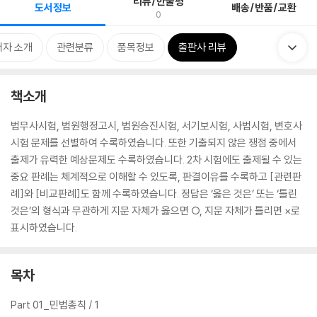
리뷰/한줄평
도서정보
배송/반품/교환
0
저자 소개
관련분류
품목정보
출판사 리뷰
책소개
법무사시험, 법원행정고시, 법원승진시험, 서기보시험, 사법시험, 변호사
시험 문제를 선별하여 수록하였습니다. 또한 기출되지 않은 쟁점 중에서
출제가 유력한 예상문제도 수록하였습니다. 2차 시험에도 출제될 수 있는
중요 판례는 체계적으로 이해할 수 있도록, 판결이유를 수록하고 [관련판
례]와 [비교판례]도 함께 수록하였습니다. 정답은 ‘옳은 것은’ 또는 ‘틀린
것은’의 형식과 무관하게 지문 자체가 옳으면 ○, 지문 자체가 틀리면 ×로
표시하였습니다.
목차
Part 01_민법총칙 / 1