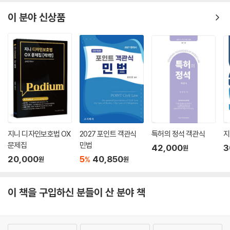
이 분야 신상품
지니 디자인보호법 OX
2027 포인트 객관식
특허의 정석 객관식
지
문제집
민법
42,000
3
원
20,000
5
40,850
%
원
원
이 책을 구입하신 분들이 산 분야 책