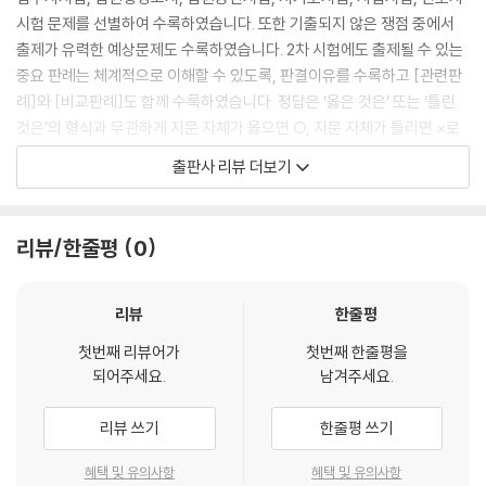
시험 문제를 선별하여 수록하였습니다. 또한 기출되지 않은 쟁점 중에서
출제가 유력한 예상문제도 수록하였습니다. 2차 시험에도 출제될 수 있는
중요 판례는 체계적으로 이해할 수 있도록, 판결이유를 수록하고 [관련판
례]와 [비교판례]도 함께 수록하였습니다. 정답은 ‘옳은 것은’ 또는 ‘틀린
것은’의 형식과 무관하게 지문 자체가 옳으면 ○, 지문 자체가 틀리면 ×로
표시하였습니다.
출판사 리뷰 더보기
푸에테(fouette)는 발레에서 한쪽 발로 몸을 지탱하고 그것을 축으로 삼
아 팽이처럼 도는 연기를 말합니다. 위와 같은 연기를 위해서 발톱이 빠질
리뷰/한줄평
0
정도로 많은 연습이 필요하다고 합니다. 우리가 시험에 합격하기 위해서도
고통스러운 연습의 과정이 필요할 것입니다.
리뷰
한줄평
교재 출간과 교재 컨셉에 많은 조언을 해 주시고, 항상 늦은 원고이지만 내
첫번째 리뷰어가
첫번째 한줄평을
용보다 더 좋은 형식으로 꾸며주시는 윌비스 출판팀의 원성일 수석님께 고
되어주세요.
남겨주세요.
마운 마음을 전합니다. 편한 환경에서 강의에 전념할 수 있도록 도와주시
는 합격의 법학원 이진성 원장님과 이현종 부원장님께 감사의 말씀을 드립
리뷰 쓰기
한줄평 쓰기
니다. 합격의 법학원이 법무사 시험에서 가장 많은 합격생을 배출하는 학
원이 되도록 최선을 다하겠습니다.
혜택 및 유의사항
혜택 및 유의사항