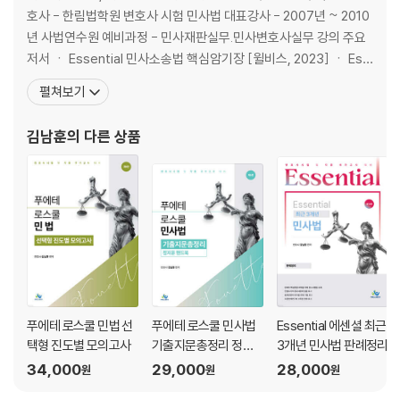
호사 - 한림법학원 변호사 시험 민사법 대표강사 - 2007년 ~ 2010
년 사법연수원 예비과정 - 민사재판실무.민사변호사실무 강의 주요
저서 ㆍ Essential 민사소송법 핵심암기장 [윌비스, 2023] ㆍ Ess
ential 민법 핵심암기장 [윌비스, 2023] ㆍ 푸에테 로스쿨 상법 기
펼쳐보기
출지문총정리 [윌비스, 2023] ㆍ 푸에테 로스쿨 민사소송법 기출지
문총정리 [윌비스, 2023] ㆍ 푸에테 로스쿨
김남훈
의 다른 상품
푸에테 로스쿨 민법 선
푸에테 로스쿨 민사법
Essential 에센셜 최근
택형 진도별 모의고사
기출지문총정리 정지
3개년 민사법 판례정리
문 핸드북
34,000
29,000
28,000
원
원
원