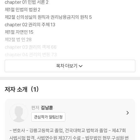
chapter 01 민법 서론 2
제1절 민법의 법원 2
제2절 신의성실의 원칙과 권리남용금지의 원칙 5
chapter 02 권리의 주체 13
제1절 자연인 15
제2절 법 인 28
chapter 03 권리의 객체 66
chapter 04 권리의 변동 73
제1절 법률행위 73
목차 더보기
제2절 의사표시 95
제3절 법률행위의 대리 130
제4절 법률행위의 무효와 취소 168
저자 소개
1
제5절 조건과 기한 184
chapter 05 기 간 193
chapter 06 소멸시효 196
편저
김남훈
관심작가 알림신청
부 록_판례색인 / 255
- 변호사 - 강릉고등학교 졸업, 건국대학교 법학과 졸업 - 제47회
사법시험 합격, 사법연수원 제37기 수료 - 법무법인 현무 구성원 변