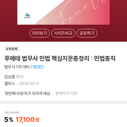
미리보기
사이즈비교
공유하기
소득공제
푸에테 법무사 민법 핵심지문총정리 : 민법총칙
법무사 1차 대비
제2판
김남훈
편저
윌비스
2026.06.11.
첫번째 리뷰어가 되어주세요
판매지수
120
18,000
원
5
17,100