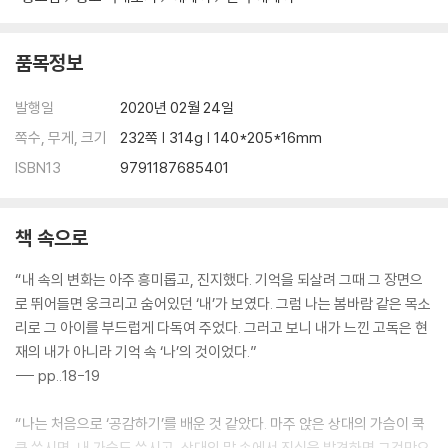
딸을 위한 기도
반쪽 소리의 오해
확신의 긍정 에너지
품목정보
짐승이 될까 시인이 될까
언니의 작은 세상
발행일
2020년 02월 24일
원숭이를 만났을 때
쪽수, 무게, 크기
232쪽 | 314g | 140*205*16mm
뱅뱅 돌다 멈춰 서보기
ISBN13
9791187685401
가까운 이와 거리 두기
내 상처가 보입니다
3절이 시작되면
책 속으로
내 말이 그대에게 닿기를
그래, 그럴 수 있지
“내 속의 변화는 아주 흥미롭고, 진지했다. 기억을 되살려 그때 그 장면으
로 뛰어들면 웅크리고 숨어있던 ‘내’가 보였다. 그럼 나는 봄바람 같은 목소
리로 그 아이를 부드럽게 다독여 주었다. 그러고 보니 내가 느낀 고독은 현
재의 내가 아니라 기억 속 ‘나’의 것이었다.”
--- pp..18-19
“나는 처음으로 ‘공감하기’를 배운 것 같았다. 마주 앉은 상대의 가슴이 쿡
쿡 쑤시면, 내 가슴도 쑤시고, 상대의 말 속에서 진심을 발견하면 그것만으