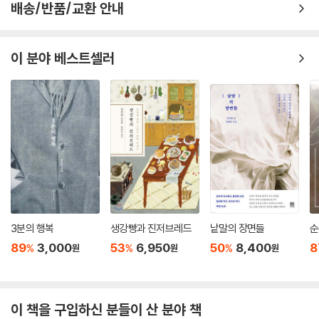
배송/반품/교환 안내
이 분야 베스트셀러
3분의 행복
생강빵과 진저브레드
낱말의 장면들
순
89
3,000
53
6,950
50
8,400
8
%
%
%
원
원
원
이 책을 구입하신 분들이 산 분야 책