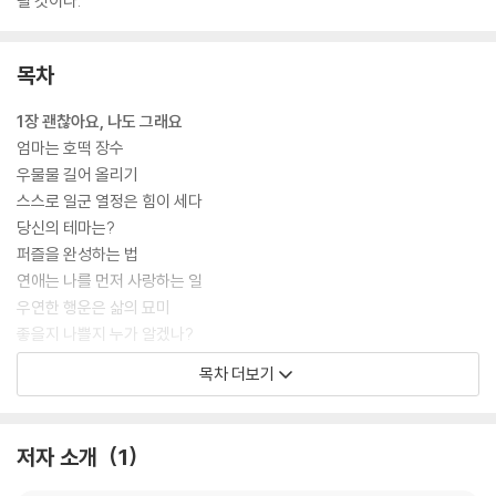
될 것이다.
목차
1장 괜찮아요, 나도 그래요
엄마는 호떡 장수
우물물 길어 올리기
스스로 일군 열정은 힘이 세다
당신의 테마는?
퍼즐을 완성하는 법
연애는 나를 먼저 사랑하는 일
우연한 행운은 삶의 묘미
좋을지 나쁠지 누가 알겠나?
나를 키우는 고운 말
목차 더보기
불운이 가져온 뜻밖의 유머
진짜 소통에 관하여
추억의 빨간 운동화
저자 소개
1
말의 크기는 마음의 크기