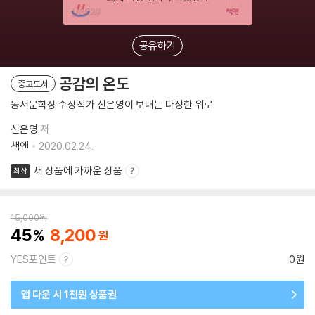
공유하기
공감의 온도
중고도서
동서문학상 수상작가 신은영이 보내는 다정한 위로
신은영
저
책엔
2020.02.24.
새 상품에 가까운 상품
최상
15,000
원
45
8,200
YES포인트
0원
앱 다운 시 1천원 상품권