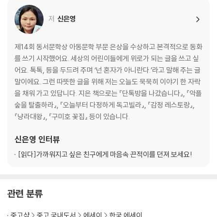
2장 당신 곁에 있을게요
저
신은영
넌 얼마나 슬펐을까
날아라! 연탄재 슈퍼맨
안 아픈 손가락, 참 아픈 마음
제14회 동서문학상 아동문학 부문 은상을 수상하고 본격적으로 동화
그을린 오동나무 이야기
를 쓰기 시작했어요. 세상의 어린이들에게 위로가 되는 글을 쓰고 싶
당신과 나의 타이밍
어요. 톡톡, 등을 두드려 주며 ‘넌 혼자가 아니란다.’라고 말해 주는 글
후렴이 있는 사람
말이에요. 그런 따뜻한 글을 위해 저는 오늘도 묵묵히 이야기 한 자락
나는 후크선장!
을 채워 가고 있답니다. 지은 책으로는 『단톡방을 나갔습니다』, 『악플
세속적인 내가 사는 법
숲을 탈출하라』, 『오늘부터 다정하게 독고빌라』, 『감정 레스토랑』,
부족해도 괜찮은 사람
『냥라대왕』, 『구미호 꽃집』 등이 있습니다.
상상은 현실이 된다
네가 와서 다행이야!
신은영
인터뷰
햇살이 눈부신 날
[읽다]
가까워지고 싶은 친구에게 마음속 끈적이를 던져 보세요!
며느리는 며느리다!
그녀의 국경
관련 분류
3장 혼자 아파하지 말아요
반짝반짝한 삶
중고샵
중고 국내도서
에세이
한국 에세이