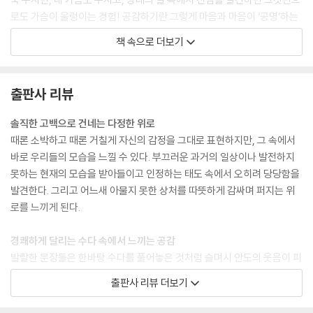
로도 가슴이 울렁이는 경험! 공감하기란 그렇게 마음과 마음이 ‘공명’하는
것이 아닐까?”
책 속으로 더보기
--- p.89
“우리는 참 쉽게 지금 당장의 행복을 미루며 산다. ‘다음번’이 당연히 주어
출판사 리뷰
질 거라 믿기 때문이다. 하지만 돌아보면 우리 삶에도 타이밍을 놓쳐버린
순간들이 무수히 많지 않은가. 사랑하는 사람에게 고백해야 할 순간, 진실
솔직한 고백으로 건네는 다정한 위로
을 말해야 할 순간, 그도 아니면 그저 사랑하는 사람과 눈을 맞출 순간들조
때론 소박하고 때론 거칠게 자신의 감정을 그대로 표현하지만, 그 속에서
차도 다 놓쳐버린 건 아닐까?”
바로 우리들의 모습을 느낄 수 있다. 부끄러운 과거의 일상이나 발전하지
--- p.121
못하는 현재의 모습을 받아들이고 인정하는 태도 속에서 오히려 당당함을
발견한다. 그리고 어느새 아물지 못한 상처를 따뜻하게 감싸며 퍼지는 위
“나 자신도 멀리서 바라보면 꽤 괜찮은 사람이다. 그런데도 내가 나 자신과
로를 느끼게 된다.
심리적 거리감 없이 바짝 붙어 있을 때는 스스로를 채근하느라 분주하기만
했다. … 나는 이제 나를 몰아붙이지 않는다. 가까운 사이일수록 멀리서 지
경쾌하게 달리는 수다 속에서 느끼는 공감
켜보는 안전거리가 필요하다는 걸 알기 때문이다.”
발랄한 문장들은 한바탕 수다를 풀어놓은 것처럼 슬며시 안도의 웃음이 피
--- pp..208-209
어나게 한다. 유쾌한 대화를 나눈 후에 막혀있던 감정의 찌꺼기를 말끔히
출판사 리뷰 더보기
털어내듯 후련하다. 작가의 이야기는 오래전 당신의 이야기가 되고, 작가
가 건네는 따스한 말은 당신의 지난 아픔에 가닿는다.