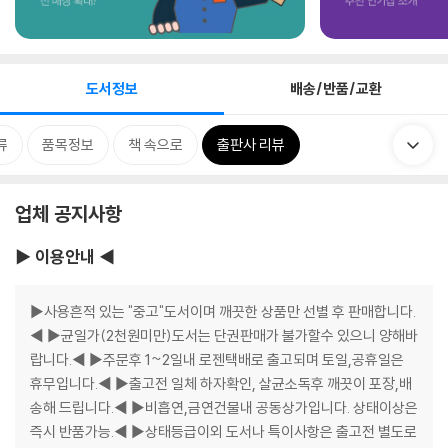
도서정보
배송/반품/교환
류
품목정보
책 속으로
출판사 리뷰
업체 공지사항
▶ 이용안내 ◀
▶사용흔적 있는 "중고"도서이며 깨끗한 상품만 선별 후 판매합니다.
◀ ▶균일가(2천원미만)도서는 단권판매가 불가할수 있으니 양해바
랍니다.◀ ▶주문후 1~2일내 로젠택배로 출고되며 토일,공휴일은
휴무입니다.◀ ▶출고전 일체 하자확인, 살균소독후 깨끗이 포장,배
송해 드립니다.◀ ▶비흡연,금연건물내 공동상가입니다. 상태이상은
즉시 반품가능.◀ ▶상태등급이외 도서나 특이사항은 출고전 별도로