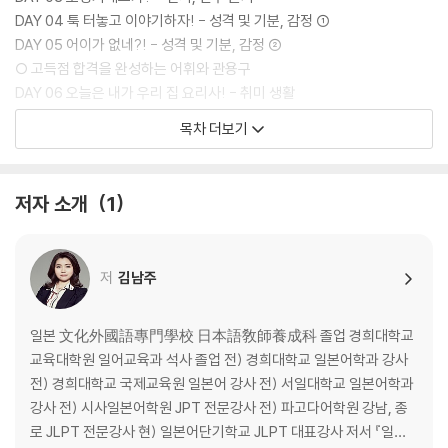
DAY 04 툭 터놓고 이야기하자! - 성격 및 기분, 감정 ①
DAY 05 어이가 없네?! - 성격 및 기분, 감정 ②
○ 고득점 합격을 완성하는 어휘와 관용구
DAY 06 오늘은 내가 우리 집 요리사! - 취미 생활
DAY 07 현장에서 전해 드립니다! - 뉴스, 신문
목차 더보기
DAY 08 스마트폰을 내려놓을 수 없어! - 인터넷 검색, 메일
DAY 09 식사+영화+커피의 반복 - 데이트, 결혼
DAY 10 슬기로운 노후 생활 - 노후 생활
저자 소개
1
○ 실전 Test 1
PART 2 사회생활
저
김남주
DAY 11 잘 부탁드리겠습니다! - 인맥, 사회생활
DAY 12 우리 집에 놀러 와! - 초대, 방문
일본 文化外國語專門學校 日本語敎師養成科 졸업 경희대학교
DAY 13 참 잘했어요~ - 칭찬, 질책, 부탁, 권유, 거절
교육대학원 일어교육과 석사 졸업 전) 경희대학교 일본어학과 강사
DAY 14 두근두근 캠퍼스 라이프! - 캠퍼스 생활 ①
전) 경희대학교 국제교육원 일본어 강사 전) 서일대학교 일본어학과
DAY 15 무사히 졸업할 수 있을까? - 캠퍼스 생활 ②
강사 전) 시사일본어학원 JPT 전문강사 전) 파고다어학원 강남, 종
○ 고득점 합격을 완성하는 어휘와 관용구
로 JLPT 전문강사 현) 일본어단기학교 JLPT 대표강사 저서 『일단