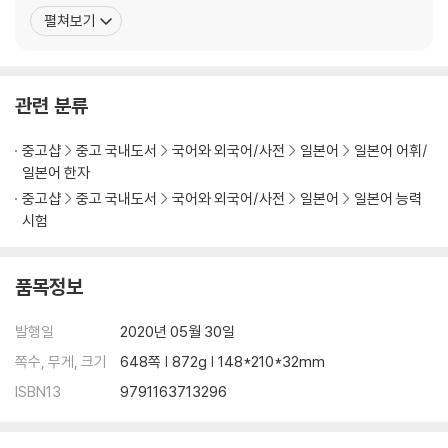
DAY 16 일본어 잘하시네요! - 유학
기 JLPT N3/N2/N1(개정판)』 (커넥츠 일단기) 『JLPT N3/N2 실
펼쳐보기
DAY 17 이랏쌰이마세! - 아르바이트
전 모의고사』 (커넥츠 일단기) 『일단기 JLPT 단어장 N3/N2』 (커넥
DAY 18 자소서를 손으로 쓴다고? - 취직 활동
츠 일단기) 『속 보이는 단어장 N1』 (파고다북스) 『일본어 능력시험
DAY 19 복사만 한 시간째…. - 직장 생활 ①
클리닉
DAY 20 눈치 챙겨! - 직장 생활 ②
관련 분류
○ 실전 Test 2
중고샵
중고 국내도서
국어와 외국어/사전
일본어
일본어 어휘/
PART 3 장소 및 시설 이용
일본어 한자
중고샵
중고 국내도서
국어와 외국어/사전
일본어
일본어 능력
DAY 21 가까운 거리는 걸읍시다. - 대중교통
시험
DAY 22 대기시간이 너무 길어요. - 공공 기관
DAY 23 피로야 가라! - 병원 및 약국
품목정보
DAY 24 이사는 손 없는 날에! - 부동산, 이사
DAY 25 어머, 이건 사야 해! - 쇼핑, 장보기
발행일
2020년 05월 30일
○ 고득점 합격을 완성하는 어휘와 관용구
쪽수, 무게, 크기
648쪽 | 872g | 148*210*32mm
DAY 26 추천 메뉴가 뭔가요? - 식당
DAY 27 지금 이 순간…! - 문화생활 즐기기 ①
ISBN13
9791163713296
DAY 28 박물관이 살아 있다! - 문화생활 즐기기 ②
DAY 29 자, 이제 떠나요! - 여행