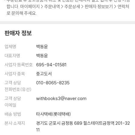
망하지 마세요. 만화 아래에 단어의 음독과 뜻이 적혀 있으므로 바로바로
합니다. 마이페이지 > 주문내역 > 주문상세 > 판매자 정보보기 > 연락처
확인할 수 있습니다. 만화를 재미있게 읽다 보면 핵심 단어와 그 용법이 이
로 문의해 주세요.
미 머릿속에 들어가 있을 것입니다.
판매자 정보
3. 쉽고 재미있는 연상 암기법 총동원!
한 번만 읽어봐도 저절로 단어 뜻이 외워지는 암기팁과 재미있는 그림까
업체명
백동윤
지! 총동원된 연상 암기법이 1650단어를 쉽고 재미있게 외울 수 있도록
도와줍니다.
대표자명
백동윤
사업자 등록번호
695-94-01581
4. 그날 외운 건 바로 확인하자, Daily Test! 문자·어휘 파트 문제 형식과
사업자 종목
중고도서
똑같은, 실전 Test!
고객 상담
010-8065-8235
매 Day의 마지막 페이지에는 그날 외운 단어를 바로 확인할 수 있는 퀴즈
전화번호(유선)
형식의 Daily Test가 있습니다. 숙지하지 못한 단어들을 체크하여 반복
고객 상담
withbooks3@naver.com
학습을 하도록 도와줍니다. 또한 매 Part가 끝날 때마다 JLPT N2의 문자,
이메일
어휘 문제와 구성과 형식이 동일한 실전 Test를 배치하여, 총 3회의 실전
연습을 할 수 있도록 하였습니다. 학습한 단어들이 실제 시험에서는 어떻
배송 방법
타사택배(롯데택배)
게 출제되는지도 파악하고, 자신의 실력도 점검하는 코너로 활용하세요.
본사 소재지
경기도 군포시 금정동 689 힐스테이트금정역 201-32
11
5. 전체 녹음 MP3 무료 다운 및 「INDEX 핸드북」 제공!