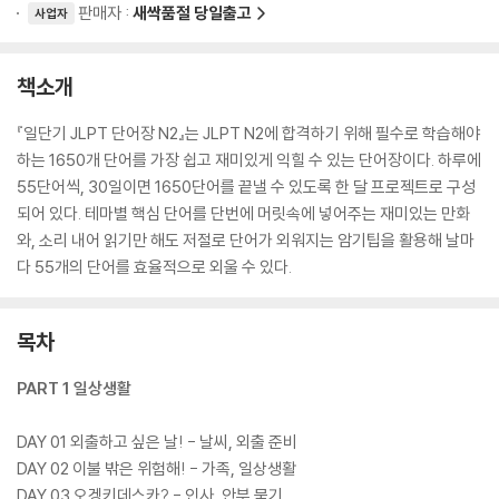
판매자 :
새싹품절 당일출고
사업자
책소개
『일단기 JLPT 단어장 N2』는 JLPT N2에 합격하기 위해 필수로 학습해야
하는 1650개 단어를 가장 쉽고 재미있게 익힐 수 있는 단어장이다. 하루에
55단어씩, 30일이면 1650단어를 끝낼 수 있도록 한 달 프로젝트로 구성
되어 있다. 테마별 핵심 단어를 단번에 머릿속에 넣어주는 재미있는 만화
와, 소리 내어 읽기만 해도 저절로 단어가 외워지는 암기팁을 활용해 날마
다 55개의 단어를 효율적으로 외울 수 있다.
목차
PART 1 일상생활
DAY 01 외출하고 싶은 날! - 날씨, 외출 준비
DAY 02 이불 밖은 위험해! - 가족, 일상생활
DAY 03 오겡키데스카? - 인사, 안부 묻기