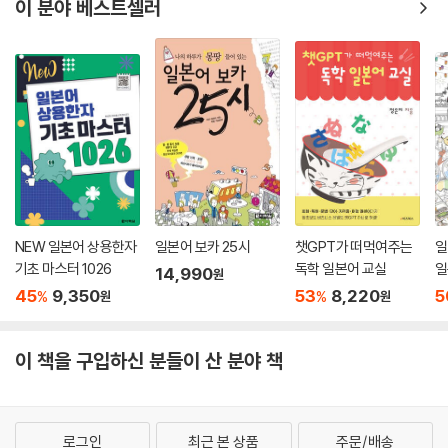
이 분야 베스트셀러
- 그날의 학습을 시작하기 전에 만화를 보면서 긴장을 풀고, 만화 대사에
등장한 일본어를 확인합니다.
- 해당 DAY에 익혀야 할 단어들을 학습용 MP3를 들으며 소리 내어 따라
읽으면서 모르는 단어를 체크합니다.
- 암기용 MP3를 활용하면서 위에서 체크한 단어들을 집중적으로 학습합
니다.
- ‘Daily Test’로 확인 학습을 합니다.
- 암기 확인용 MP3를 듣고, 암기팁을 활용하여 틈틈이 반복 학습을 합니
다.
NEW 일본어 상용한자
일본어 보카 25시
챗GPT가 떠먹여주는
일
- 부담 없이 고득점 어휘와 관용구도 읽어 봅니다.
기초 마스터 1026
독학 일본어 교실
일
- 시험 보러 가기 전에는 ‘실전 Test’로 실전 감각을 익히고, 본문에 있는
14,990
원
45
9,350
53
8,220
5
시험 꿀팁들을 고속 스캔하고 가세요!
%
%
원
원
이 책을 구입하신 분들이 산 분야 책
로그인
최근 본 상품
주문/배송