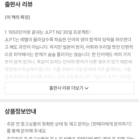
출판사 리뷰
DAY 30 자연을 소중히!- 자연, 환경
○ 실전 Test 3
[이 책의 특징]
Daily Test 정답
1. 1650단어로 끝내는 JLPT N2 30일 프로젝트!
실전 Test 정답 및 해석
JLPT는 레벨이 올라갈수록 학습한 단어의 양이 합격의 당락을 좌우한다
고 해도 과언이 아닙니다. 하지만 일본어 한자, 어휘와 우리말 뜻만 단편적
으로 파악해서는 문제가 술술 풀리지는 않습니다. 한 단어에도 여러 가지
뜻이 담겨 있거나, 똑같이 읽히는 단어의 한자가 다른 경우가 있기 때문에
확장해서 학습해야 합니다. 이를 위해서 시험 문제에 자주 출제되는 기출
문제 문장으로 단어를 외우는 것이 가장 좋습니다. 『일단기 JLPT 단어장
N2』 는 JLPT N2 레벨의 최신 기출문제를 철저히 분석하여 선정한 1650
출판사 리뷰 더보기
개 필수 단어를 출제 가능성이 높은 다른 단어들과 구성한 예문과 함께 제
시하고 있습니다. 또한 단어들을 히라가나 순으로 나열하지 않고, 테마별,
상황별로 나누어 연상학습을 통해 하루에 55단어씩 30일이면 1650단어
상품정보안내
를 정복할 수 있도록 구성했습니다.
주문 전 중고상품의 정확한 상태 및 재고 문의는 [판매자에게 문의하기]
2. 만화로 익히는 핵심 단어 용법!
를 통해 문의해 주세요.
하루 공부를 가볍게 만화로 시작해 보세요. 혹시 모르는 단어가 나와도 실
주문완료 후 중고상품의 취소 및 반품은 판매자와 별도 협의 후 진행 가능