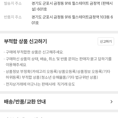
발송지 주소
경기도 군포시 금정동 916 힐스테이트 금정역 (판매시
이 책에 들어 있는 1650단어를 세 가지 버전의 MP3로 담았습니다. 주제
설) 601호
별 단어와 뜻, 일본어 예문과 예문 해석까지 모두 녹음한 ‘학습용 MP3’는
반품지 주소
경기도 군포시 금정동 916 힐스테이트금정역 103동 6
MP3만 들으면서 단어를 학습할 수 있습니다. 단어와 예문을 일본어로만
01호
녹음한 ‘암기용 MP3’는 듣고 따라 읽으면서 일본어 음독을 암기할 수 있습
니다. 마지막으로 우리말 뜻을 먼저 들려주고 해당하는 일본어 단어를 나
중에 들려주는 ‘암기 확인용 MP3’로 마무리 학습을 할 수 있습니다. 모든
부적합 상품 신고하기
신고하기
MP3는 일단기 홈페이지(japan.conects.com)에서 무료로 다운로드받
을 수 있습니다.
구매에 부적합한 상품은 신고해주세요.
그리고 1650단어를 언제 어디서나 쉽게 찾아보고 외울 수 있는 「INDEX
구매하신 상품의 상태, 배송, 취소 및 반품 문의는 판매자 묻고 답하기를
핸드북」이 책속책으로 제공됩니다.
이용해주세요.
상품정보 부정확(카테고리 오등록/상품오등록/상품정보 오등록/기타
[이 책이 필요한 학습자]
허위등록) 부적합 상품(청소년 유해물품/기타 법규위반 상품)
전자상거래에 어긋나는 판매사례: 직거래 유도
- JLPT N2를 준비 중인 수험생
- JLPT N2뿐만 아니라 일본어 일상 회화까지 함께 정복하고 싶은 학습자
배송/반품/교환 안내
- 시험에 관계없이 일본어 어휘 실력을 확 늘리고 싶은 중급 학습자
[이 책의 활용법]