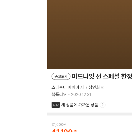
미드나잇 선 스페셜 한정 
중고도서
스테프니 메이어
저
심연희
역
북폴리오
2020.12.31.
새 상품에 가까운 상품
최상
31,600
원
41,100