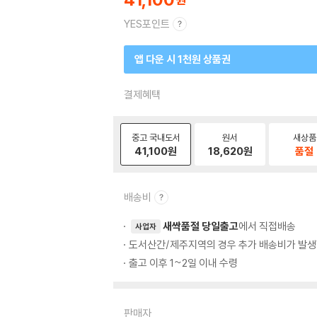
YES포인트
앱 다운 시 1천원 상품권
결제혜택
중고 국내도서
원서
새상품
41,100
원
18,620
원
품절
배송비
새싹품절 당일출고
에서 직접배송
사업자
도서산간/제주지역의 경우 추가 배송비가 발생
출고 이후 1~2일 이내 수령
판매자