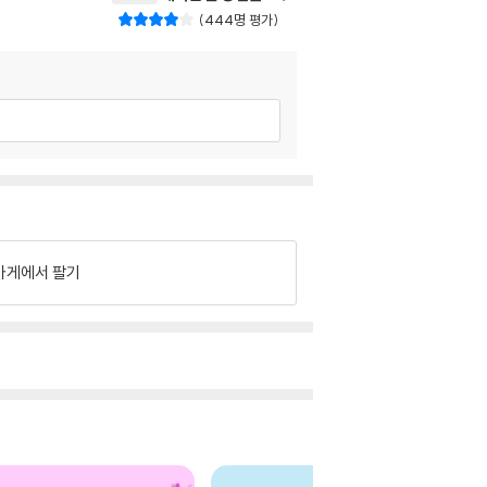
444명 평가
가게에서 팔기